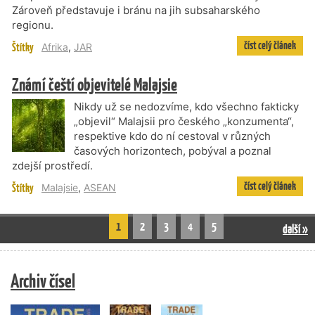
Zároveň představuje i bránu na jih subsaharského
regionu.
číst celý článek
Štítky
Afrika
,
JAR
Známí čeští objevitelé Malajsie
Nikdy už se nedozvíme, kdo všechno fakticky
„objevil“ Malajsii pro českého „konzumenta“,
respektive kdo do ní cestoval v různých
časových horizontech, pobýval a poznal
zdejší prostředí.
číst celý článek
Štítky
Malajsie
,
ASEAN
1
2
3
4
5
další »
Archiv čísel