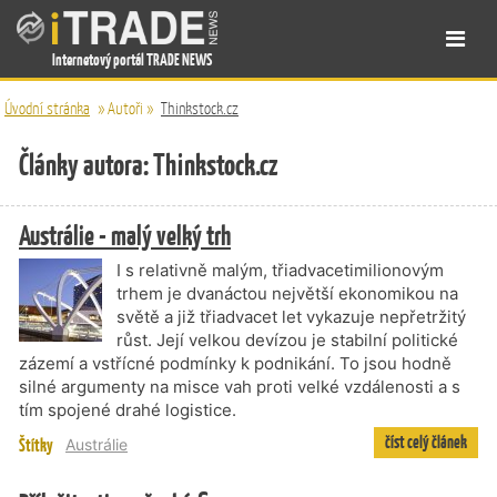
Internetový portál TRADE NEWS
Úvodní stránka
»
Autoři
»
Thinkstock.cz
Články autora: Thinkstock.cz
Austrálie - malý velký trh
I s relativně malým, třiadvacetimilionovým
trhem je dvanáctou největší ekonomikou na
světě a již třiadvacet let vykazuje nepřetržitý
růst. Její velkou devízou je stabilní politické
zázemí a vstřícné podmínky k podnikání. To jsou hodně
silné argumenty na misce vah proti velké vzdálenosti a s
tím spojené drahé logistice.
číst celý článek
Štítky
Austrálie