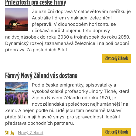
Příležitosti pro české firmy
Železniční doprava V celosvětovém měřítku je
Austrálie lídrem v nákladní železniční
přepravě. V dlouhodobém horizontu se
očekává nárůst objemu této dopravy
na dvojnásobek do roku 2030 a trojnásobek do roku 2050.
Dynamický rozvoj zaznamenává železnice i na poli osobní
přepravy. Za posledních 8 let…
číst celý článek
Férový Nový Zéland vás dostane
Podle české emigrantky, spisovatelky a
vysokoškolské profesorky Jindry Tiché, která
žije na Novém Zélandu od roku 1970, je
novozélandská společnost nejhumánnější na
Zemi. A nejen podle ní. Lidé jsou tam nesmírně laskaví,
přátelští a mají hlavně smysl pro spravedlnost. Ideální
představa obchodních partnerů.
číst celý článek
Štítky
Nový Zéland