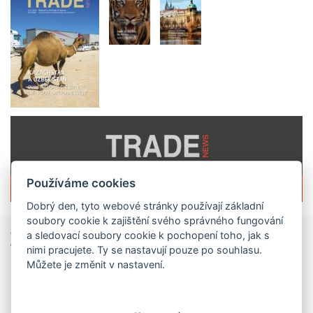
Používáme cookies
Více informací o časopisu »
Dobrý den, tyto webové stránky používají základní
soubory cookie k zajištění svého správného fungování
Zprávy
ze světa obchodu
a sledovací soubory cookie k pochopení toho, jak s
nimi pracujete. Ty se nastavují pouze po souhlasu.
Můžete je změnit v nastavení.
Vzniká CzechBusiness. Nová státní agentura zjednoduší podporu českých firem
České firmy získají od 1. srpna jednodušší,
přehlednější a efektivnější systém podpory svého