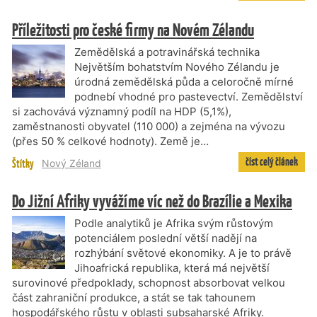
Příležitosti pro české firmy na Novém Zélandu
Zemědělská a potravinářská technika
Největším bohatstvím Nového Zélandu je
úrodná zemědělská půda a celoročně mírné
podnebí vhodné pro pastevectví. Zemědělství
si zachovává významný podíl na HDP (5,1%),
zaměstnanosti obyvatel (110 000) a zejména na vývozu
(přes 50 % celkové hodnoty). Země je…
číst celý článek
Štítky
Nový Zéland
Do Jižní Afriky vyvážíme víc než do Brazílie a Mexika
Podle analytiků je Afrika svým růstovým
potenciálem poslední větší nadějí na
rozhýbání světové ekonomiky. A je to právě
Jihoafrická republika, která má největší
surovinové předpoklady, schopnost absorbovat velkou
část zahraniční produkce, a stát se tak tahounem
hospodářského růstu v oblasti subsaharské Afriky.