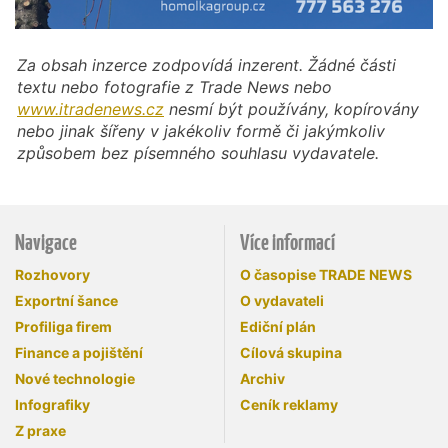
Za obsah inzerce zodpovídá inzerent. Žádné části
textu nebo fotografie z Trade News nebo
www.itradenews.cz
nesmí být používány, kopírovány
nebo jinak šířeny v jakékoliv formě či jakýmkoliv
způsobem bez písemného souhlasu vydavatele.
Navigace
Více informací
Rozhovory
O časopise TRADE NEWS
Exportní šance
O vydavateli
Profiliga firem
Ediční plán
Finance a pojištění
Cílová skupina
Nové technologie
Archiv
Infografiky
Ceník reklamy
Z praxe