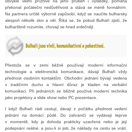
obvykle velmi příznivě na jeho průběh i výsledky, pomáhá
překonat počáteční nedůvěřivost a stává se méně formálním.
Na partnera určitě výborně zapůsobí, když se naučíte bulharsky
alespoň několik slov a vět. Říká se, že pokud Bulhaři zjistí, že
bulharštině rozumíte, chovají se hned srdečněji.
Bulhaři jsou vřelí, komunikativní a pohostinní.
Přestože se v zemi běžně používají moderní informační
technologie a elektronická komunikace, dávají Bulhaři vždy
přednost osobním kontaktům. Obchodní jednání bývají vedena
v tradičním duchu a hlavní důraz je kladen na verbální
komunikaci. Při jednáních se běžně používá moderní technika
jako projektory a slide show nebo PC prezentace.
I když Bulhaři rádi cestují, dávají z počátku přednost vedení
jednání na domácí půdě. Do zahraničí se vydávají teprve
v momentě, kdy je dohoda prakticky uzavřená nebo je její
podepsání reálné, a jsou-li si jisti, že náklady na cestu se vrátí,