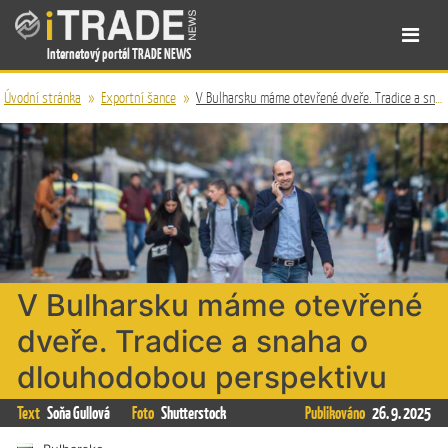
Internetový portál TRADE NEWS
Úvodní stránka
»
Exportní šance
»
V Bulharsku máme otevřené dveře. Tradice a snaha o dlouhodobou perspektivu
V Bulharsku máme otevřené
dveře. Tradice a snaha o
dlouhodobou perspektivu
Text
Soňa Gullová
Foto
Shutterstock
Publikováno
26. 9. 2025