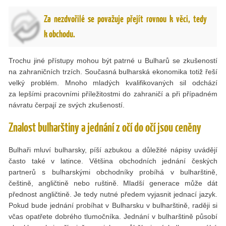
Za nezdvořilé se považuje přejít rovnou k věci, tedy
k obchodu.
Trochu jiné přístupy mohou být patrné u Bulharů se zkušeností
na zahraničních trzích. Současná bulharská ekonomika totiž řeší
velký problém. Mnoho mladých kvalifikovaných sil odchází
za lepšími pracovními příležitostmi do zahraničí a při případném
návratu čerpají ze svých zkušeností.
Znalost bulharštiny a jednání z očí do očí jsou ceněny
Bulhaři mluví bulharsky, píší azbukou a důležité nápisy uvádějí
často také v latince. Většina obchodních jednání českých
partnerů s bulharskými obchodníky probíhá v bulharštině,
češtině, angličtině nebo ruštině. Mladší generace může dát
přednost angličtině. Je tedy nutné předem vyjasnit jednací jazyk.
Pokud bude jednání probíhat v Bulharsku v bulharštině, raději si
včas opatřete dobrého tlumočníka. Jednání v bulharštině působí