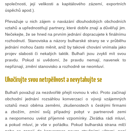
společnosti, její velikosti a kapitálového zázemí, exportních
úspěchů apod.).
Převažuje u nich zájem o navázání dlouhodobých obchodních
vztahů a upřednostňují partnery, které dobře znají a důvěřují jim.
Nečekejte, že se hned na prvním jednání dopracujete k finálnímu
rozhodnutí. Stanoviska a názory bulharské strany se v průběhu
jednání mohou často měnit, aniž by takové chování vnímala jako
projev slabosti či nekalých taktik. Bulhaři jsou zvyklí mít svou
pravdu. Pokud si uvědomí, že pravdu nemají, navenek to
nepřiznají, změní stanovisko a rozhodně se neomluví.
Ukočírujte svou netrpělivost a nevytahujte se
Bulhaři považují za nezdvořilé přejít rovnou k věci. Proto začínají
obchodní jednání rozsáhlou konverzací o vývoji vzájemných
vztahů mezi oběma zeměmi, zkušenostech s českými firmami
a zbožím, zmíní svůj případný pobyt v partnerově zemi
a neopomenou uvést příjemné vzpomínky. Zkrátka rádi mluví,
a pokud mluví, je vše v pořádku. Pokud bulharská strana mlčí
nebo se zapojí do konverzace pouze stručnými větami, není