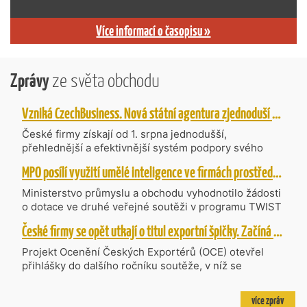
Více informací o časopisu »
Zprávy
ze světa obchodu
Vzniká CzechBusiness. Nová státní agentura zjednoduší podporu českých firem
České firmy získají od 1. srpna jednodušší,
přehlednější a efektivnější systém podpory svého
podnikání. Vzniká nová státní agentura
MPO posílí využití umělé inteligence ve firmách prostřednictvím 40 projektů z programu TWIST
CzechBusiness, která propojuje dosavadní
kompetence agentur CzechTrade a CzechInvest.
Ministerstvo průmyslu a obchodu vyhodnotilo žádosti
Firmám nabídne jednoho partnera pro rozvoj od
o dotace ve druhé veřejné soutěži v programu TWIST
inovací až po zahraniční expanzi.
– Transfer, Výzkum, Vývoj a Inovace pro Strategické
České firmy se opět utkají o titul exportní špičky. Začíná další ročník Ocenění Českých Exportérů
Technologie, do které bylo podáno 318 návrhů
projektů požadujících dotaci o celkovém objemu 4,27
Projekt Ocenění Českých Exportérů (OCE) otevřel
mld. Kč. Částkou 630 mil. Kč bude podpořeno čtyřicet
přihlášky do dalšího ročníku soutěže, v níž se
nejlépe hodnocených projektů zaměřených na
úspěšné ryze české firmy opět utkají o prestižní titul.
výzkum v oblasti umělé inteligence a její aplikace do
Projekt dlouhodobě vyzdvihuje, podporuje a oceňuje
více zpráv
podnikových procesů a do vývoje nových produktů na
podniky, které úspěšně prosazují své produkty a