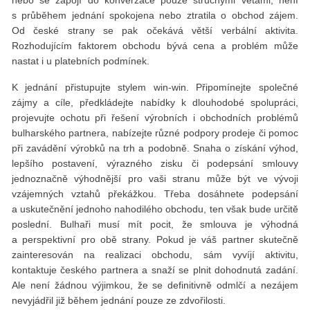
s průběhem jednání spokojena nebo ztratila o obchod zájem.
Od české strany se pak očekává větší verbální aktivita.
Rozhodujícím faktorem obchodu bývá cena a problém může
nastat i u platebních podmínek.
K jednání přistupujte stylem win-win. Připomínejte společné
zájmy a cíle, předkládejte nabídky k dlouhodobé spolupráci,
projevujte ochotu při řešení výrobních i obchodních problémů
bulharského partnera, nabízejte různé podpory prodeje či pomoc
při zavádění výrobků na trh a podobně. Snaha o získání výhod,
lepšího postavení, výrazného zisku či podepsání smlouvy
jednoznačně výhodnější pro vaši stranu může být ve vývoji
vzájemných vztahů překážkou. Třeba dosáhnete podepsání
a uskutečnění jednoho nahodilého obchodu, ten však bude určitě
poslední. Bulhaři musí mít pocit, že smlouva je výhodná
a perspektivní pro obě strany. Pokud je váš partner skutečně
zainteresován na realizaci obchodu, sám vyvíjí aktivitu,
kontaktuje českého partnera a snaží se plnit dohodnutá zadání.
Ale není žádnou výjimkou, že se definitivně odmlčí a nezájem
nevyjádřil již během jednání pouze ze zdvořilosti.