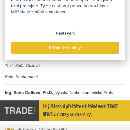
obchodu se hostitel vrací až v závěru události, například u kávy.
nimi pracujete. Ty se nastavují pouze po souhlasu.
Můžete je změnit v nastavení.
Vydařené večeře často končí tancem a zábavou, které se účastní
všichni přítomní v restauraci. Vhodnými tématy ke konverzaci
jsou černomořská turistika, návrat českých turistů na bulharské
Nastavení
pláže, přírodní krásy Bulharska a sport – především fotbal.
Nemají problém hovořit o rodině. Pozor na nevhodná témata,
Přijmout všechny
jakým je třeba Makedonie, v minulosti území mnoha sporů
a válek.
Text: Soňa Gullová
Foto: Shutterstock
Ing. Soňa Gullová, Ph.D.
, Vysoká škola ekonomická Praha
Celý článek si přečtěte v tištěné verzi TRADE
NEWS 4 / 2025 na straně 27.
,
Štítky
Bulharsko
Obchodní etika