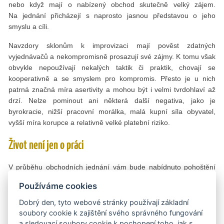
nebo když mají o nabízený obchod skutečně velký zájem.
Na jednání přicházejí s naprosto jasnou představou o jeho
smyslu a cíli.
Navzdory sklonům k improvizaci mají pověst zdatných
vyjednávačů a nekompromisně prosazují své zájmy. K tomu však
obvykle nepoužívají nekalých taktik či praktik, chovají se
kooperativně a se smyslem pro kompromis. Přesto je u nich
patrná značná míra asertivity a mohou být i velmi tvrdohlaví až
drzí. Nelze pominout ani některá další negativa, jako je
byrokracie, nižší pracovní morálka, malá kupní síla obyvatel,
vyšší míra korupce a relativně velké platební riziko.
Život není jen o práci
V průběhu obchodních jednání vám bude nabídnuto pohoštění
v podobě kávy a nealkoholických nápojů. Alkohol se při nich
Používáme cookies
podává zřídka, ovšem je třeba počítat s tím, že se u nich
většinou může kouřit. Bulhaři totiž bývají vášniví kuřáci. Jsou
Dobrý den, tyto webové stránky používají základní
velmi pohostinní a pozvání na oběd či večeři bývá často součástí
soubory cookie k zajištění svého správného fungování
jednání, ale jde spíš o společenskou záležitost a k otázkám
a sledovací soubory cookie k pochopení toho, jak s