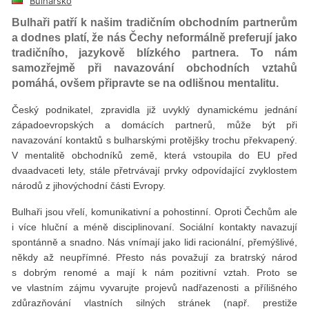
Bulharsko
Bulhaři patří k našim tradičním obchodním partnerům
a dodnes platí, že nás Čechy neformálně preferují jako
tradičního, jazykově blízkého partnera. To nám
samozřejmě při navazování obchodních vztahů
pomáhá, ovšem připravte se na odlišnou mentalitu.
Český podnikatel, zpravidla již uvyklý dynamickému jednání
západoevropských a domácích partnerů, může být při
navazování kontaktů s bulharskými protějšky trochu překvapený.
V mentalitě obchodníků země, která vstoupila do EU před
dvaadvaceti lety, stále přetrvávají prvky odpovídající zvyklostem
národů z jihovýchodní části Evropy.
Bulhaři jsou vřelí, komunikativní a pohostinní. Oproti Čechům ale
i více hluční a méně disciplinovaní. Sociální kontakty navazují
spontánně a snadno. Nás vnímají jako lidi racionální, přemýšlivé,
někdy až neupřímné. Přesto nás považují za bratrský národ
s dobrým renomé a mají k nám pozitivní vztah. Proto se
ve vlastním zájmu vyvarujte projevů nadřazenosti a přílišného
zdůrazňování vlastních silných stránek (např. prestiže