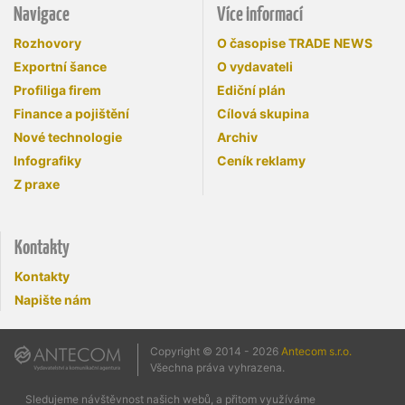
Navigace
Více informací
Rozhovory
O časopise TRADE NEWS
Exportní šance
O vydavateli
Profiliga firem
Ediční plán
Finance a pojištění
Cílová skupina
Nové technologie
Archiv
Infografiky
Ceník reklamy
Z praxe
Kontakty
Kontakty
Napište nám
Copyright © 2014 - 2026
Antecom s.r.o.
Všechna práva vyhrazena.
Sledujeme návštěvnost našich webů, a přitom využíváme