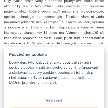
Díky kvalitě české vědy a podobné průmyslové tradici české
ekonomiky leží v této oblasti velké možnosti pro společné
projekty. Mezi klíčové obory patří mimo jiné biotechnologie,
optické technologie, nanotechnologie, IT sektor. Vlámská vláda
má ambici přidat dalších 500 milionů eur ročně na vědu, výzkum
a inovace a směřuje k radikální digitalizaci a superrychlému
internetu v situaci, kdy již dnes má Vlámsko nejhustější síť
kabelového propojení na světě. Podle jejích studií přináší nárůst
digitalizace o 10 % přibližně 25 tisíc nových pracovních míst.
Tento trend by neměl uniknout pozornosti českých subjektů
působících v oblasti vědy, výzkumu a inovací.
Používáme cookies
Dobrý den, tyto webové stránky používají základní
Vlámsko a Valonsko
soubory cookie k zajištění svého správného fungování
a sledovací soubory cookie k pochopení toho, jak s
Při navazování kontaktů v Belgii je třeba vnímat rozdělení země
nimi pracujete. Ty se nastavují pouze po souhlasu.
po jazykové linii. V nizozemsky mluvícím Vlámsku samozřejmě
Můžete je změnit v nastavení.
ocení znalost nizozemštiny, nicméně angličtina je zcela
samozřejmým jednacím jazykem. Ve Valonsku je preferovaná
francouzština. Do jeho regionální struktury patří i německá
Nastavení
jazyková komunita, kde podnikatelé zabodují znalostí němčiny,
nicméně Belgičané většinou hovoří více jazyky. Pro kontakt se