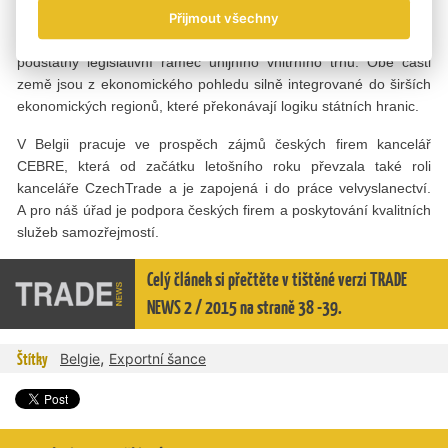
státem je dobré disponovat znalostí rozdělení kompetencí mezi
Přijmout všechny
federální vládou, regiony a komunitami, avšak pro byznys je
podstatný legislativní rámec unijního vnitřního trhu. Obě části
země jsou z ekonomického pohledu silně integrované do širších
ekonomických regionů, které překonávají logiku státních hranic.
V Belgii pracuje ve prospěch zájmů českých firem kancelář
CEBRE, která od začátku letošního roku převzala také roli
kanceláře CzechTrade a je zapojená i do práce velvyslanectví.
A pro náš úřad je podpora českých firem a poskytování kvalitních
služeb samozřejmostí.
Celý článek si přečtěte v tištěné verzi TRADE
NEWS 2 / 2015 na straně 38 -39.
,
Štítky
Belgie
Exportní šance