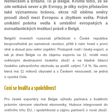
Německem a Británií. To je Belgie. Kromě toho, že se
zde setkává sever a jih Evropy, je díky svým přístavům
také významnou bránou, skrze níž oběma směry
proudí zboží mezi Evropou a zbytkem světa. Právě
unikátní poloha vedla k umístění evropských a
euroatlantických institucí právě v Belgii.
Belgičtí investoři rozeznali příležitosti v České republice
bezprostředně po sametové revoluci, přišli k nám hned v první
vlně a dosud jsou velmi úspěšní. Postupně rostl i český export, a
tak je dnes Belgie co do objemu exportu na 11. místě mezi
světovými destinacemi českého zboží a na kladné bilanci
českého zahraničního obchodu se podílí celými 7,4 %. Na zemi,
která má 11 milionů obyvatel a s Českem nesousedí, se jedná
o vysoká čísla.
Cení se kvalita a spolehlivost
Pro české exportéry má Belgie výhodu partnera s kvalitním
právním rámcem otevřené ekonomiky, hluboce integrované do
vnitřního trhu EU, i spolehlivosti a zájmu partnerů o nové zboží.