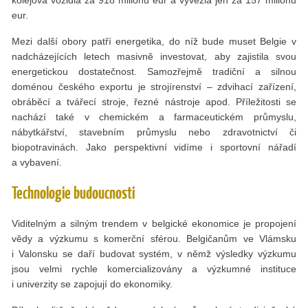
eur.
Mezi další obory patří energetika, do níž bude muset Belgie v
nadcházejících letech masivně investovat, aby zajistila svou
energetickou dostatečnost. Samozřejmě tradiční a silnou
doménou českého exportu je strojírenství – zdvihací zařízení,
obráběcí a tvářecí stroje, řezné nástroje apod. Příležitosti se
nachází také v chemickém a farmaceutickém průmyslu,
nábytkářství, stavebním průmyslu nebo zdravotnictví či
biopotravinách. Jako perspektivní vidíme i sportovní nářadí
a vybavení.
Technologie budoucnosti
Viditelným a silným trendem v belgické ekonomice je propojení
vědy a výzkumu s komerční sférou. Belgičanům ve Vlámsku
i Valonsku se daří budovat systém, v němž výsledky výzkumu
jsou velmi rychle komercializovány a výzkumné instituce
i univerzity se zapojují do ekonomiky.