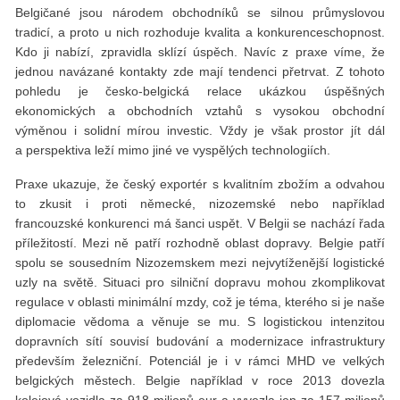
Belgičané jsou národem obchodníků se silnou průmyslovou
tradicí, a proto u nich rozhoduje kvalita a konkurenceschopnost.
Kdo ji nabízí, zpravidla sklízí úspěch. Navíc z praxe víme, že
jednou navázané kontakty zde mají tendenci přetrvat. Z tohoto
pohledu je česko-belgická relace ukázkou úspěšných
ekonomických a obchodních vztahů s vysokou obchodní
výměnou i solidní mírou investic. Vždy je však prostor jít dál
a perspektiva leží mimo jiné ve vyspělých technologiích.
Praxe ukazuje, že český exportér s kvalitním zbožím a odvahou
to zkusit i proti německé, nizozemské nebo například
francouzské konkurenci má šanci uspět. V Belgii se nachází řada
příležitostí. Mezi ně patří rozhodně oblast dopravy. Belgie patří
spolu se sousedním Nizozemskem mezi nejvytíženější logistické
uzly na světě. Situaci pro silniční dopravu mohou zkomplikovat
regulace v oblasti minimální mzdy, což je téma, kterého si je naše
diplomacie vědoma a věnuje se mu. S logistickou intenzitou
dopravních sítí souvisí budování a modernizace infrastruktury
především železniční. Potenciál je i v rámci MHD ve velkých
belgických městech. Belgie například v roce 2013 dovezla
kolejová vozidla za 918 milionů eur a vyvezla jen za 157 milionů