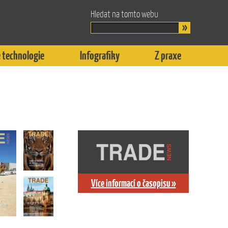
Hledat na tomto webu
 technologie
Infografiky
Z praxe
Více informací o časopisu »