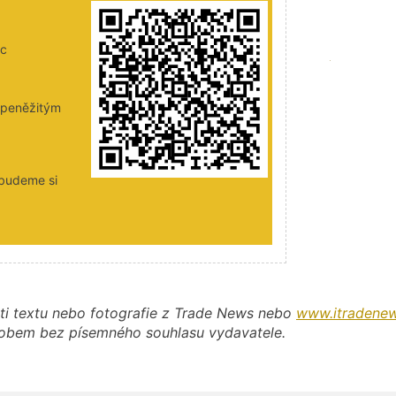
ic
i peněžitým
 budeme si
ti textu nebo fotografie z Trade News nebo
www.itradenew
působem bez písemného souhlasu vydavatele.