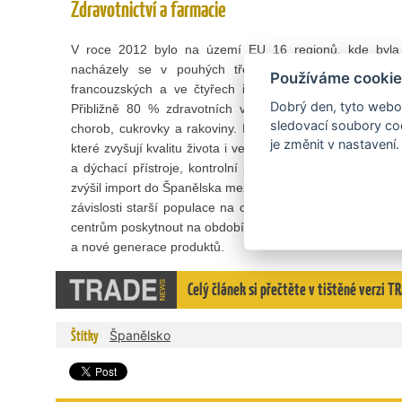
Zdravotnictví a farmacie
V roce 2012 bylo na území EU 16 regionů, kde byla n
nacházely se v pouhých třech členských státech EU
Používáme cookie
francouzských a ve čtyřech italských. Doba dožití je 
Dobrý den, tyto webov
Přibližně 80 % zdravotních výdajů míří na léčbu chro
sledovací soubory coo
chorob, cukrovky a rakoviny. Existuje významná poptávk
je změnit v nastavení.
které zvyšují kvalitu života i ve vyšším věku (ortopedic
a dýchací přístroje, kontrolní přístroje apod.). Napřík
zvýšil import do Španělska mezi lety 2010 až 2014 o 22 %. 
závislosti starší populace na cizí pomoci se Ministerstv
centrům poskytnout na období 2016-2017 celkem 72,4 milio
a nové generace produktů.
Celý článek si přečtěte v tištěné verzi 
Štítky
Španělsko