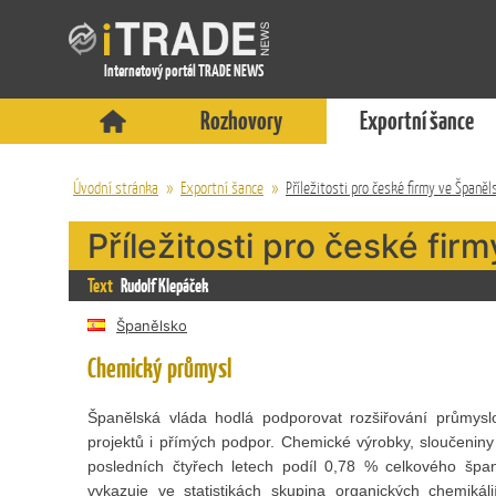
Internetový portál TRADE NEWS
Rozhovory
Exportní šance
Úvodní stránka
»
Exportní šance
»
Příležitosti pro české firmy ve Španěl
Příležitosti pro české fir
Text
Rudolf Klepáček
Španělsko
Chemický průmysl
Španělská vláda hodlá podporovat rozšiřování průmysl
projektů i přímých podpor. Chemické výrobky, sloučeniny
posledních čtyřech letech podíl 0,78 % celkového šp
vykazuje ve statistikách skupina organických chemikáli