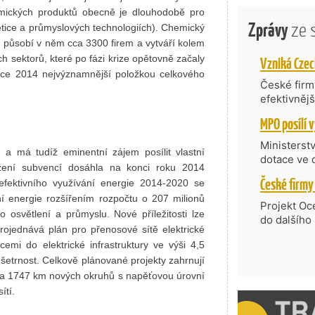
hemických produktů obecně je dlouhodobě pro
Zprávy
ze 
tice a průmyslových technologiích). Chemický
, působí v něm cca 3300 firem a vytváří kolem
 sektorů, které po fázi krize opětovně začaly
oce 2014 nejvýznamnější položkou celkového
České firmy
efektivněj
státní age
kompetenc
nabídne je
Ministerst
a má tudíž eminentní zájem posílit vlastní
zahraniční
dotace ve 
nížení subvencí dosáhla na konci roku 2014
Transfer, 
efektivního využívání energie 2014-2020 se
Technologi
ní energie rozšířením rozpočtu o 207 milionů
požadující
Projekt Oc
 osvětlení a průmyslu. Nové příležitosti lze
Částkou 63
do dalšího
hodnocenýc
projednává plán pro přenosové sítě elektrické
firmy opět 
umělé inte
emi do elektrické infrastruktury ve výši 4,5
vyzdvihuje
do vývoje 
 šetrnost. Celkově plánované projekty zahrnují
prosazují s
zásobníku 
přispívají
 a 1747 km nových okruhů s napěťovou úrovní
podpořeno 
nejen ekon
ítí.
příběh.