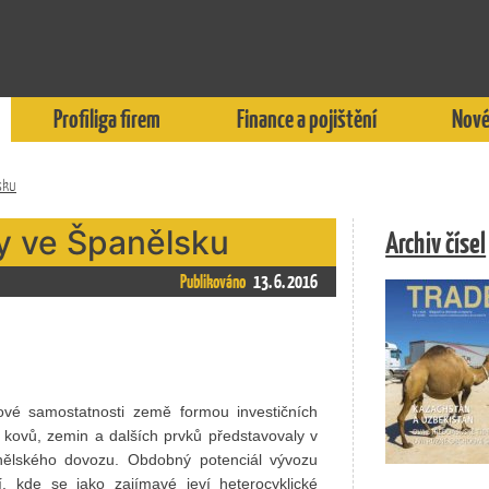
Profiliga firem
Finance a pojištění
Nové
sku
my ve Španělsku
Archiv čísel
Publikováno
13. 6. 2016
ové samostatnosti země formou investičních
 kovů, zemin a dalších prvků představovaly v
anělského dovozu. Obdobný potenciál vývozu
í, kde se jako zajímavé jeví heterocyklické