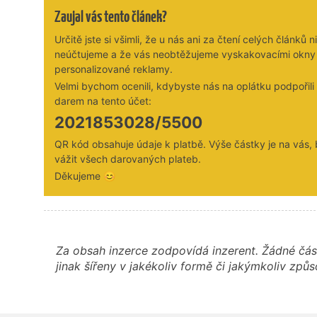
Zaujal vás tento článek?
Určitě jste si všimli, že u nás ani za čtení celých článků n
neúčtujeme a že vás neobtěžujeme vyskakovacími okny
personalizované reklamy.
Velmi bychom ocenili, kdybyste nás na oplátku podpořil
darem na tento účet:
2021853028/5500
QR kód obsahuje údaje k platbě. Výše částky je na vás,
vážit všech darovaných plateb.
Děkujeme 😊
Za obsah inzerce zodpovídá inzerent. Žádné čás
jinak šířeny v jakékoliv formě či jakýmkoliv z