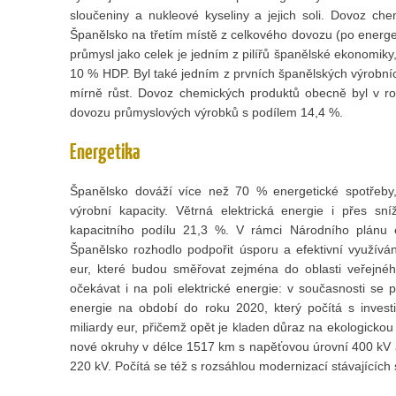
sloučeniny a nukleové kyseliny a jejich soli. Dovoz c
Španělsko na třetím místě z celkového dovozu (po energe
průmysl jako celek je jedním z pilířů španělské ekonomiky
10 % HDP. Byl také jedním z prvních španělských výrobních
mírně růst. Dovoz chemických produktů obecně byl v r
dovozu průmyslových výrobků s podílem 14,4 %.
Energetika
Španělsko dováží více než 70 % energetické spotřeby, 
výrobní kapacity. Větrná elektrická energie i přes s
kapacitního podílu 21,3 %. V rámci Národního plánu 
Španělsko rozhodlo podpořit úsporu a efektivní využívá
eur, které budou směřovat zejména do oblasti veřejného
očekávat i na poli elektrické energie: v současnosti se 
energie na období do roku 2020, který počítá s investic
miliardy eur, přičemž opět je kladen důraz na ekologickou
nové okruhy v délce 1517 km s napěťovou úrovní 400 kV
220 kV. Počítá se též s rozsáhlou modernizací stávajících s