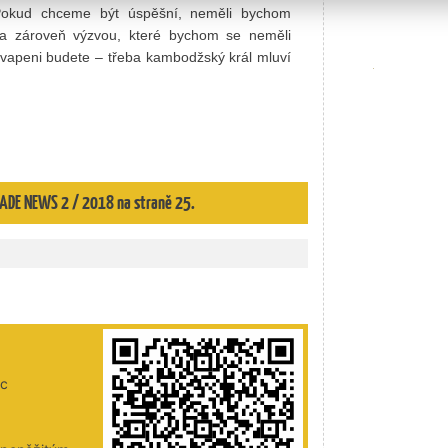
 Pokud chceme být úspěšní, neměli bychom
tí a zároveň výzvou, které bychom se neměli
ekvapeni budete – třeba kambodžský král mluví
TRADE NEWS 2 / 2018 na straně 25.
ic