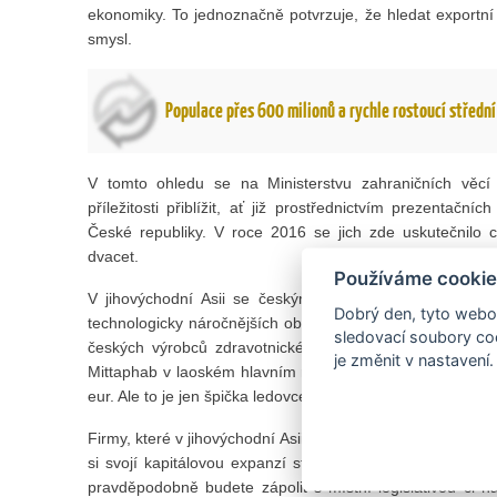
ekonomiky. To jednoznačně potvrzuje, že hledat exportní a 
smysl.
Populace přes 600 milionů a rychle rostoucí střední 
V tomto ohledu se na Ministerstvu zahraničních věcí
příležitosti přiblížit, ať již prostřednictvím prezentačn
České republiky. V roce 2016 se jich zde uskutečnilo 
dvacet.
Používáme cookie
V jihovýchodní Asii se českým firmám daří nejen navyš
Dobrý den, tyto webov
technologicky náročnějších oborů. Zejména v oblasti zdra
sledovací soubory coo
českých výrobců zdravotnické techniky je například za
je změnit v nastavení.
Mittaphab v laoském hlavním městě Vientiane. Objem zak
eur. Ale to je jen špička ledovce.
Firmy, které v jihovýchodní Asii podnikají nebo se tam tepr
si svojí kapitálovou expanzí stále více přitahuje Čína.
pravděpodobně budete zápolit s místní legislativou či ná