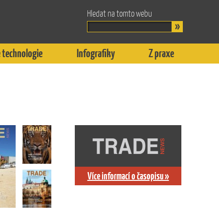
Hledat na tomto webu
 technologie
Infografiky
Z praxe
Více informací o časopisu »