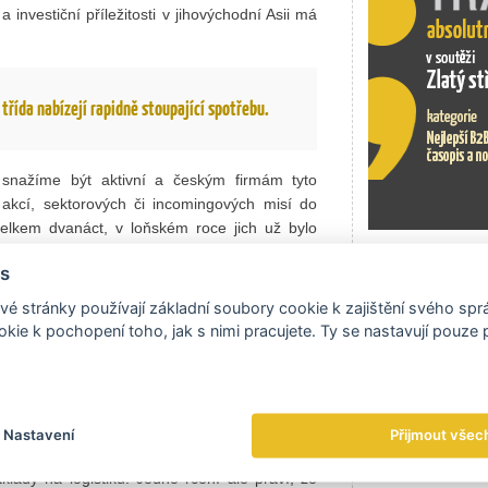
investiční příležitosti v jihovýchodní Asii má
třída nabízejí rapidně stoupající spotřebu.
 snažíme být aktivní a českým firmám tyto
ích akcí, sektorových či incomingových misí do
celkem dvanáct, v loňském roce jich už bylo
Exportní tr
Exportní tr
s
ovat celkový vývoz, ale rovněž pronikat do
é stránky používají základní soubory cookie k zajištění svého sp
votnictví jsou velmi úspěšné. Více než dvacet
kie k pochopení toho, jak s nimi pracujete. Ty se nastavují pouze
pojeno do výstavby nového křídla nemocnice
ázky dosahuje částky převyšující 110 milionů
ve chystají, musí počítat s tím, že tento region
Nastavení
Přijmout všec
 Přestože můžeme konkurovat kvalitou i cenou,
klady na logistiku. Jedno rčení ale praví, že