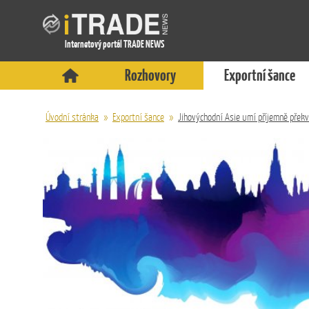
Internetový portál TRADE NEWS
Rozhovory
Exportní šance
Úvodní stránka
»
Exportní šance
»
Jihovýchodní Asie umí příjemně překv