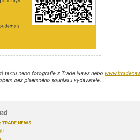
i peněžitým
 budeme si
ti textu nebo fotografie z Trade News nebo
www.itradenew
působem bez písemného souhlasu vydavatele.
mací
se TRADE NEWS
li
n