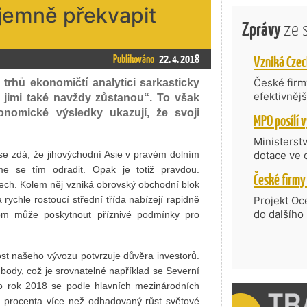
íjemně překvapit
Zprávy
ze 
Publikováno
22. 4. 2018
České firmy
 trhů ekonomičtí analytici sarkasticky
efektivněj
l jimi také navždy zůstanou“. To však
státní age
konomické výsledky ukazují, že svoji
kompetenc
nabídne je
Ministerst
zahraniční
se zdá, že jihovýchodní Asie v pravém dolním
dotace ve 
Transfer, 
e se tím odradit. Opak je totiž pravdou.
Technologi
dech. Kolem něj vzniká obrovský obchodní blok
požadující
rychle rostoucí střední třída nabízejí rapidně
Projekt Oc
Částkou 63
do dalšího
itom může poskytnout příznivé podmínky pro
hodnocenýc
firmy opět 
umělé inte
vyzdvihuje
do vývoje 
prosazují s
itost našeho vývozu potvrzuje důvěra investorů.
zásobníku 
přispívají
body, což je srovnatelné například se Severní
podpořeno 
nejen ekon
 rok 2018 se podle hlavních mezinárodních
příběh.
vě procenta více než odhadovaný růst světové