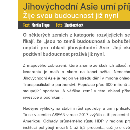
Jihovýchodní Asie umí př
Žije svou budoucnost již nyní
Text
Martin Tlapa
Foto
Shutterstock
O některých zemích z kategorie rozvíjejících se
říkají, že „jsou to země budoucnosti a bohuže
neplatí pro oblast jihovýchodní Asie. Její e
pozitivní budoucnost prožívá již nyní.
Z mapového zobrazení, které známe ze školních atlasů, 
kvadrantu je malá a skoro na konci světa. Nenechm
Jihovýchodní Asie je region ve středu dění v mnoha ohle
Transpacifického partnerství. Populace přes 600 milionů a 
stoupající spotřebu. A většina zemí v této oblasti př
investice a podnikání.
Nadějné vyhlídky na stabilní růst spotřeby, a tím i přílež
Ta se v zemích ASEAN v roce 2017 zvýšila o tři procentní 
Amerikou. Odhady průměrného růstu HDP v regionu pro
institucí pohybují mezi 5,1 až 5,3 procenta, což je o d