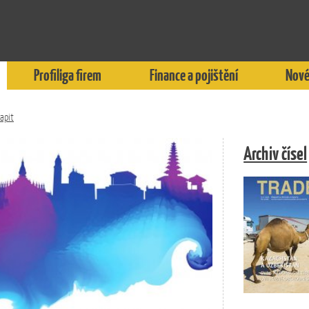
Profiliga firem
Finance a pojištění
Nové
apit
Archiv čísel