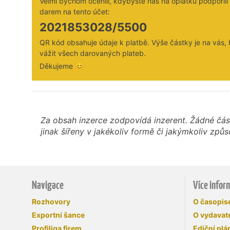
Velmi bychom ocenili, kdybyste nás na oplátku podpořil
darem na tento účet:
2021853028/5500
QR kód obsahuje údaje k platbě. Výše částky je na vás,
vážit všech darovaných plateb.
Děkujeme 😊
Za obsah inzerce zodpovídá inzerent. Žádné čás
jinak šířeny v jakékoliv formě či jakýmkoliv z
Navigace
Více infor
Rozhovory
O časopi
Exportní šance
O vydavate
Profiliga firem
Ediční plá