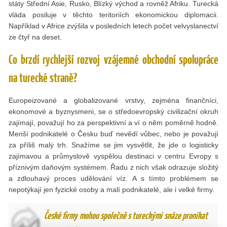
státy Střední Asie, Rusko, Blízký východ a rovněž Afriku. Turecká
vláda posiluje v těchto teritoriích ekonomickou diplomacii.
Například v Africe zvýšila v posledních letech počet velvyslanectví
ze čtyř na deset.
Co brzdí rychlejší rozvoj vzájemné obchodní spolupráce
na turecké straně?
Europeizované a globalizované vrstvy, zejména finančníci,
ekonomové a byznysmeni, se o středoevropský civilizační okruh
zajímají, považují ho za perspektivní a ví o něm poměrně hodně.
Menší podnikatelé o Česku buď nevědí vůbec, nebo je považují
za příliš malý trh. Snažíme se jim vysvětlit, že jde o logisticky
zajímavou a průmyslově vyspělou destinaci v centru Evropy s
příznivým daňovým systémem. Řadu z nich však odrazuje složitý
a zdlouhavý proces udělování víz. A s tímto problémem se
nepotýkají jen fyzické osoby a malí podnikatelé, ale i velké firmy.
České firmy mohou společně s tureckými snáze pronikat