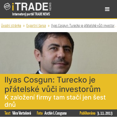
Internetový portál TRADE NEWS
Úvodní stránka
»
Exportní šance
»
Ilyas Cosgun: Turecko je přátelské vůči investorům
Ilyas Cosgun: Turecko je
přátelské vůči investorům
K založení firmy tam stačí jen šest
dnů
Text
Věra Vortelová
Foto
Archiv I. Cosguna
Publikováno
3. 11. 2013