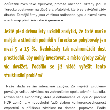
Zdůraznil bych také trpělivost, protože obchodní vztahy jsou v
Turecku postaveny na důvěře a přátelství, které se vytvářejí vždy
dlouho. Tamější firmy jsou většinou rodinného typu a hlavní slovo
v nich mají příslušníci starší generace.
Ještě před dvěma lety uváděli analytici, že čisté marže
malých a středních podniků v Turecku se pohybovaly jen
mezi 5 a 15 %. Nedokázaly tak nashromáždit dost
prostředků, aby mohly investovat, a místo výroby začaly
víc dovážet. Podařilo se již vládě vyřešit tento
strukturální problém?
Naše vláda se jím intenzivně zabývá. Za největší problémy
považuje velkou závislost na zahraničním spekulativním kapitálu,
rozsah šedé ekonomiky, která je odhadována ve výši 27 procent
HDP země, a v neposlední řadě slabou konkurenceschopnost
exportérů a přílišnou závislost na domácí poptávce. Podle