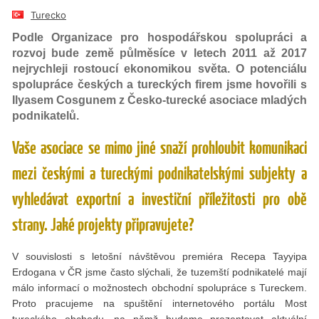
Turecko
Podle Organizace pro hospodářskou spolupráci a
rozvoj bude země půlměsíce v letech 2011 až 2017
nejrychleji rostoucí ekonomikou světa. O potenciálu
spolupráce českých a tureckých firem jsme hovořili s
Ilyasem Cosgunem z Česko-turecké asociace mladých
podnikatelů.
Vaše asociace se mimo jiné snaží prohloubit komunikaci
mezi českými a tureckými podnikatelskými subjekty a
vyhledávat exportní a investiční příležitosti pro obě
strany. Jaké projekty připravujete?
V souvislosti s letošní návštěvou premiéra Recepa Tayyipa
Erdogana v ČR jsme často slýchali, že tuzemští podnikatelé mají
málo informací o možnostech obchodní spolupráce s Tureckem.
Proto pracujeme na spuštění internetového portálu Most
tureckého obchodu, na němž budeme prezentovat aktuální