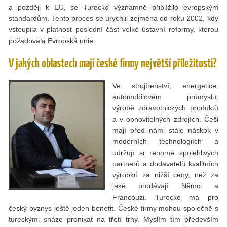
a později k EU, se Turecko významně přiblížilo evropským
standardům. Tento proces se urychlil zejména od roku 2002, kdy
vstoupila v platnost poslední část velké ústavní reformy, kterou
požadovala Evropská unie.
V jakých oblastech mají české firmy největší příležitosti?
Ve strojírenství, energetice,
automobilovém průmyslu,
výrobě zdravotnických produktů
a v obnovitelných zdrojích. Češi
mají před námi stále náskok v
moderních technologiích a
udržují si renomé spolehlivých
partnerů a dodavatelů kvalitních
výrobků za nižší ceny, než za
jaké prodávají Němci a
Francouzi. Turecko má pro
český byznys ještě jeden benefit. České firmy mohou společně s
tureckými snáze pronikat na třetí trhy. Myslím tím především