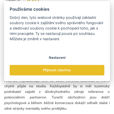
na třetí trhy.
Používáme cookies
Turecké úřady jsou při udělování víz pružnější?
Dobrý den, tyto webové stránky používají základní
soubory cookie k zajištění svého správného fungování
a sledovací soubory cookie k pochopení toho, jak s
Víza udělujeme již elektronicky a v řádu několika dnů.
nimi pracujete. Ty se nastavují pouze po souhlasu.
Turky předchází pověst zdatných obchodníků. S čím by
Můžete je změnit v nastavení.
měli čeští podnikatelé v kontaktu s tureckými partnery
počítat?
Nastavení
Zatímco Češi jsou v obchodním styku rezervovanější, my jsme
Přijmout všechny
bezprostřednější a kreativnější. U nás se s trochou nadsázky
říká, že nejnadanější dítě se bude věnovat obchodu a méně
chytré půjde na studia. Každopádně by si měl tuzemský
podnikatel zajistit z důvěryhodného zdroje reference o
potenciálním partnerovi. Turečtí obchodníci jsou dobří
psychologové a během běžné konverzace dokáží odhalit slabé i
silné stránky mentality svého protějšku.