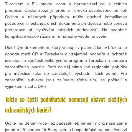
Tureckem a EU otevřel cestu k harmonizaci cel a celních
předpisů. České zboží je proto v Turecku osvobozeno od cel.
Ovšem v některých případech může obchod komplikovat
požadování nestandardních dokumentů při dovozu nebo cenová
preference při využívání místních dodavatelů. Na podobné
komplikace však v různé míře narazíte všude na světě.
Důležitým dokumentem, který vstoupil v platnost loni v březnu, je
dohoda mezi ČR a Tureckem o vzájemné podpoře a ochraně
investic. Je součástí velkorysého programu Turecka na podporu
zahraničních investic. Patří do něj mimo jiné regionální pobídky
pro investice také do zaostalejší východní části země. Pro
zahraniční subjekty jsou zajímavé třeba tím, že počítají s
výjimkami z cel a DPH.
Takže se čeští podnikatelé nemusejí obávat složitých
ochranářských bariér?
Určitě ne. Během více než padesáti let, během nichž naše země
jedná o při-stoupení k Evropskému hospodářskému společenství