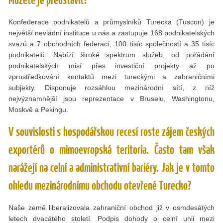
Konfederace podnikatelů a průmyslníků Turecka (Tuscon) je
největší nevládní instituce u nás a zastupuje 168 podnikatelských
svazů a 7 obchodních federací, 100 tisíc společností a 35 tisíc
podnikatelů. Nabízí široké spektrum služeb, od pořádání
podnikatelských misí přes investiční projekty až po
zprostředkování kontaktů mezi tureckými a zahraničními
subjekty. Disponuje rozsáhlou mezinárodní sítí, z níž
nejvýznamnější jsou reprezentace v Bruselu, Washingtonu,
Moskvě a Pekingu.
V souvislosti s hospodářskou recesí roste zájem českých
exportérů o mimoevropská teritoria. Často tam však
narážejí na celní a administrativní bariéry. Jak je v tomto
ohledu mezinárodnímu obchodu otevřené Turecko?
Naše země liberalizovala zahraniční obchod již v osmdesátých
letech dvacátého století. Podpis dohody o celní unii mezi