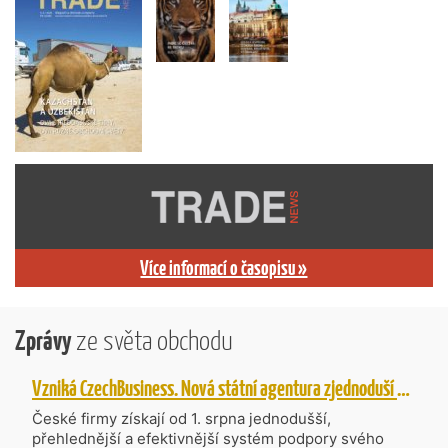
Více informací o časopisu »
Zprávy
ze světa obchodu
Vzniká CzechBusiness. Nová státní agentura zjednoduší podporu českých firem
České firmy získají od 1. srpna jednodušší,
přehlednější a efektivnější systém podpory svého