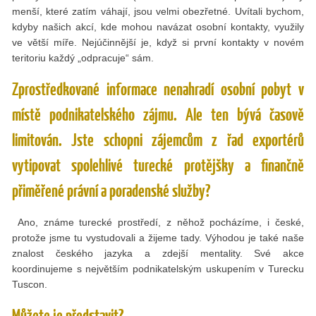
menší, které zatím váhají, jsou velmi obezřetné. Uvítali bychom,
kdyby našich akcí, kde mohou navázat osobní kontakty, využily
ve větší míře. Nejúčinnější je, když si první kontakty v novém
teritoriu každý „odpracuje“ sám.
Zprostředkované informace nenahradí osobní pobyt v
místě podnikatelského zájmu. Ale ten bývá časově
limitován. Jste schopni zájemcům z řad exportérů
vytipovat spolehlivé turecké protějšky a finančně
přiměřené právní a poradenské služby?
Ano, známe turecké prostředí, z něhož pocházíme, i české,
protože jsme tu vystudovali a žijeme tady. Výhodou je také naše
znalost českého jazyka a zdejší mentality. Své akce
koordinujeme s největším podnikatelským uskupením v Turecku
Tuscon.
Můžete je představit?