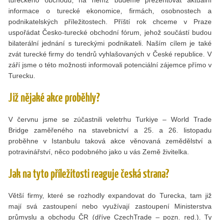
informace o turecké ekonomice, firmách, osobnostech a
podnikatelských příležitostech. Příští rok chceme v Praze
uspořádat Česko-turecké obchodní fórum, jehož součástí budou
bilaterální jednání s tureckými podnikateli. Naším cílem je také
zvát turecké firmy do tendrů vyhlašovaných v České republice. V
září jsme o této možnosti informovali potenciální zájemce přímo v
Turecku.
Již nějaké akce proběhly?
V červnu jsme se zúčastnili veletrhu Turkiye – World Trade
Bridge zaměřeného na stavebnictví a 25. a 26. listopadu
proběhne v Istanbulu taková akce věnovaná zemědělství a
potravinářství, něco podobného jako u vás Země živitelka.
Jak na tyto příležitosti reaguje česká strana?
Větší firmy, které se rozhodly expandovat do Turecka, tam již
mají svá zastoupení nebo využívají zastoupení Ministerstva
průmyslu a obchodu ČR (dříve CzechTrade – pozn. red.). Ty