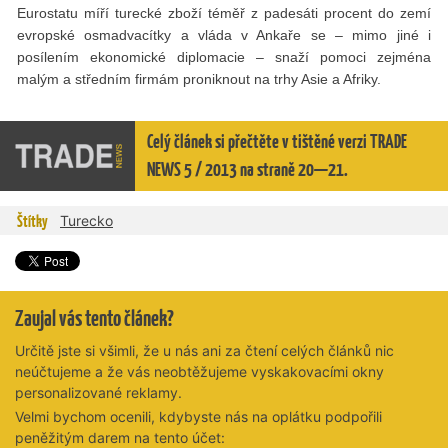
Eurostatu míří turecké zboží téměř z padesáti procent do zemí
evropské osmadvacítky a vláda v Ankaře se – mimo jiné i
posílením ekonomické diplomacie – snaží pomoci zejména
malým a středním firmám proniknout na trhy Asie a Afriky.
Celý článek si přečtěte v tištěné verzi TRADE
NEWS 5 / 2013 na straně 20—21.
Štítky
Turecko
Zaujal vás tento článek?
Určitě jste si všimli, že u nás ani za čtení celých článků nic
neúčtujeme a že vás neobtěžujeme vyskakovacími okny
personalizované reklamy.
Velmi bychom ocenili, kdybyste nás na oplátku podpořili
peněžitým darem na tento účet: