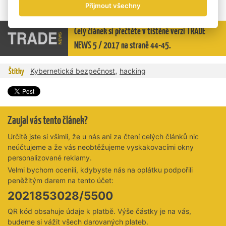
Přijmout všechny
Foto: Shutterstock
Celý článek si přečtěte v tištěné verzi TRADE
NEWS 5 / 2017 na straně 44-45.
,
Štítky
Kybernetická bezpečnost
hacking
Zaujal vás tento článek?
Určitě jste si všimli, že u nás ani za čtení celých článků nic
neúčtujeme a že vás neobtěžujeme vyskakovacími okny
personalizované reklamy.
Velmi bychom ocenili, kdybyste nás na oplátku podpořili
peněžitým darem na tento účet:
2021853028/5500
QR kód obsahuje údaje k platbě. Výše částky je na vás,
budeme si vážit všech darovaných plateb.