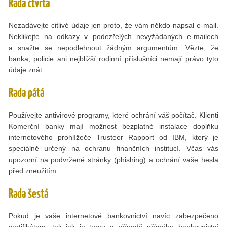
Rada čtvrtá
Nezadávejte citlivé údaje jen proto, že vám někdo napsal e-mail.
Neklikejte na odkazy v podezřelých nevyžádaných e-mailech
a snažte se nepodlehnout žádným argumentům. Vězte, že
banka, policie ani nejbližší rodinní příslušníci nemají právo tyto
údaje znát.
Rada pátá
Používejte antivirové programy, které ochrání váš počítač. Klienti
Komerční banky mají možnost bezplatné instalace doplňku
internetového prohlížeče Trusteer Rapport od IBM, který je
speciálně určený na ochranu finančních institucí. Včas vás
upozorní na podvržené stránky (phishing) a ochrání vaše hesla
před zneužitím.
Rada šestá
Pokud je vaše internetové bankovnictví navíc zabezpečeno
certifikátem, tak jak je tomu v případě přímého bankovnictví