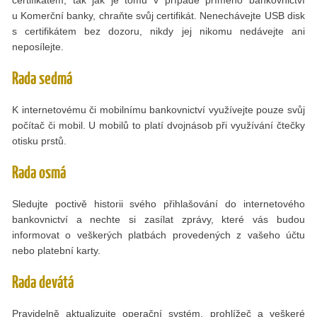
u Komerční banky, chraňte svůj certifikát. Nenechávejte USB disk
s certifikátem bez dozoru, nikdy jej nikomu nedávejte ani
neposílejte.
Rada sedmá
K internetovému či mobilnímu bankovnictví využívejte pouze svůj
počítač či mobil. U mobilů to platí dvojnásob při využívání čtečky
otisku prstů.
Rada osmá
Sledujte poctivě historii svého přihlašování do internetového
bankovnictví a nechte si zasílat zprávy, které vás budou
informovat o veškerých platbách provedených z vašeho účtu
nebo platební karty.
Rada devátá
Pravidelně aktualizujte operační systém, prohlížeč a veškeré