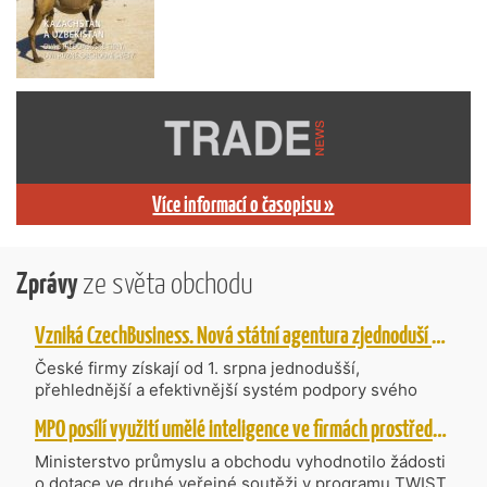
Více informací o časopisu »
Zprávy
ze světa obchodu
Vzniká CzechBusiness. Nová státní agentura zjednoduší podporu českých firem
České firmy získají od 1. srpna jednodušší,
přehlednější a efektivnější systém podpory svého
podnikání. Vzniká nová státní agentura
MPO posílí využití umělé inteligence ve firmách prostřednictvím 40 projektů z programu TWIST
CzechBusiness, která propojuje dosavadní
kompetence agentur CzechTrade a CzechInvest.
Ministerstvo průmyslu a obchodu vyhodnotilo žádosti
Firmám nabídne jednoho partnera pro rozvoj od
o dotace ve druhé veřejné soutěži v programu TWIST