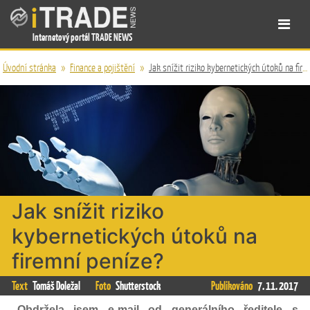
Internetový portál TRADE NEWS
Úvodní stránka
»
Finance a pojištění
»
Jak snížit riziko kybernetických útoků na firemní peníze?
Jak snížit riziko
kybernetických útoků na
firemní peníze?
Text
Tomáš Doležal
Foto
Shutterstock
Publikováno
7. 11. 2017
„Obdržela jsem e-mail od generálního ředitele s