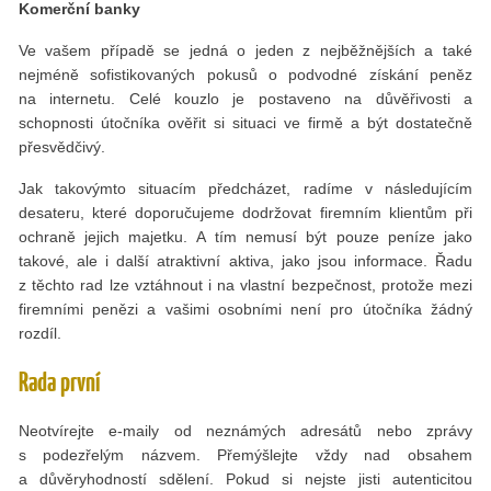
Komerční banky
Ve vašem případě se jedná o jeden z nejběžnějších a také
nejméně sofistikovaných pokusů o podvodné získání peněz
na internetu. Celé kouzlo je postaveno na důvěřivosti a
schopnosti útočníka ověřit si situaci ve firmě a být dostatečně
přesvědčivý.
Jak takovýmto situacím předcházet, radíme v následujícím
desateru, které doporučujeme dodržovat firemním klientům při
ochraně jejich majetku. A tím nemusí být pouze peníze jako
takové, ale i další atraktivní aktiva, jako jsou informace. Řadu
z těchto rad lze vztáhnout i na vlastní bezpečnost, protože mezi
firemními penězi a vašimi osobními není pro útočníka žádný
rozdíl.
Rada první
Neotvírejte e-maily od neznámých adresátů nebo zprávy
s podezřelým názvem. Přemýšlejte vždy nad obsahem
a důvěryhodností sdělení. Pokud si nejste jisti autenticitou