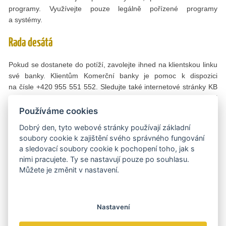
programy. Využívejte pouze legálně pořízené programy
a systémy.
Rada desátá
Pokud se dostanete do potíží, zavolejte ihned na klientskou linku
své banky. Klientům Komerční banky je pomoc k dispozici
na čísle +420 955 551 552. Sledujte také internetové stránky KB
Společně bezpečně, na kterých se dozvíte více o bezpečnosti
i aktuálních hrozbách. Kontaktování své banky neodkládejte,
Používáme cookies
škody pak mohou být větší.
Dobrý den, tyto webové stránky používají základní
soubory cookie k zajištění svého správného fungování
Vím, že těchto rad může být i víc, ale toto je základní desatero
a sledovací soubory cookie k pochopení toho, jak s
doporučení, jak se chovat, aby rizika spojená s útokem bylo
nimi pracujete. Ty se nastavují pouze po souhlasu.
možné minimalizovat. A nezáleží na tom, zda se tak děje ve vaší
Můžete je změnit v nastavení.
kanceláři, u domácího počítače či při využívání mobilního
bankovnictví třeba na dovolené. Útočníci totiž na dovolené nikdy
nejsou.
Nastavení
Text: Tomáš Doležal