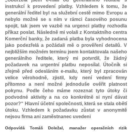
instrukcí k provedení platby. Vzhledem k tomu, že
generální ředitel byl na služební cestě mimo Evropu a
nebylo možné se s ním v rámci časového posunu
spojit, tak jsem ve vazbě na urgenci platby rozhodla
příkaz poslat. Následně mi volali z Kontaktního centra
Komerční banky, že zadaná platba byla vyhodnocena
jako podezřelá a požádali mě o prověření detailů. V
nejbližším možném termínu jsem kontaktovala našeho
generálního ředitele, který mi potvrdil, že žádný
požadavek na urgentní platbu neposílal. Útočník si
zřejmě před odesláním e-mailu, který byl zpracován
velice věrohodně, zjistil, kdy není vedení firmy
přítomno a není možné jednoduše ověřit platnost
pokynu. Podle čeho máme rozeznat tyto útoky či
podvodné aktivity a na co konkrétně si nyní dávat
pozor?“ Hlavní účetní společnosti, která se stala obětí
útoku. Vzhledem k požadavku zůstat v anonymitě
nejsou firma ani zaměstnanec uvedeni
Odpovídá Tomáš Doležal, manažer operačních rizik