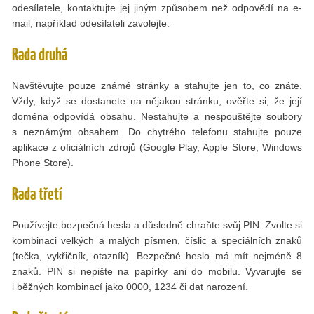
odesílatele, kontaktujte jej jiným způsobem než odpovědí na e-
mail, například odesílateli zavolejte.
Rada druhá
Navštěvujte pouze známé stránky a stahujte jen to, co znáte.
Vždy, když se dostanete na nějakou stránku, ověřte si, že její
doména odpovídá obsahu. Nestahujte a nespouštějte soubory
s neznámým obsahem. Do chytrého telefonu stahujte pouze
aplikace z oficiálních zdrojů (Google Play, Apple Store, Windows
Phone Store).
Rada třetí
Používejte bezpečná hesla a důsledně chraňte svůj PIN. Zvolte si
kombinaci velkých a malých písmen, číslic a speciálních znaků
(tečka, vykřičník, otazník). Bezpečné heslo má mít nejméně 8
znaků. PIN si nepište na papírky ani do mobilu. Vyvarujte se
i běžných kombinací jako 0000, 1234 či dat narození.