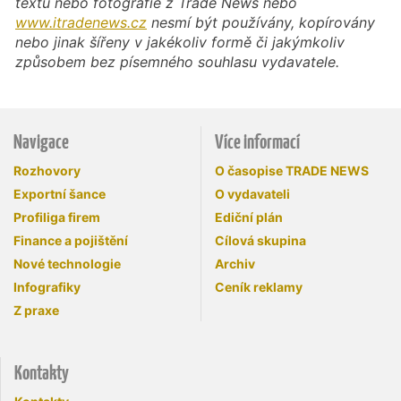
textu nebo fotografie z Trade News nebo
www.itradenews.cz
nesmí být používány, kopírovány
nebo jinak šířeny v jakékoliv formě či jakýmkoliv
způsobem bez písemného souhlasu vydavatele.
Navigace
Více informací
Rozhovory
O časopise TRADE NEWS
Exportní šance
O vydavateli
Profiliga firem
Ediční plán
Finance a pojištění
Cílová skupina
Nové technologie
Archiv
Infografiky
Ceník reklamy
Z praxe
Kontakty