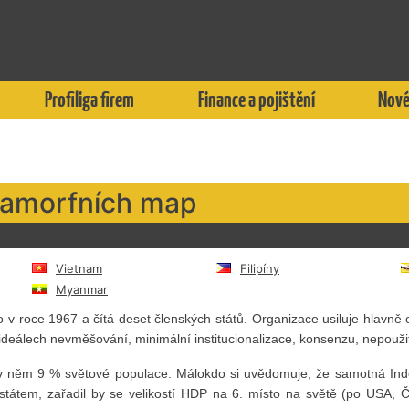
Profiliga firem
Finance a pojištění
Nové
amorfních map
Vietnam
Filipíny
Myanmar
v roce 1967 a čítá deset členských států. Organizace usiluje hlavně o
ideálech nevměšování, minimální institucionalizace, konsenzu, nepoužit
 něm 9 % světové populace. Málokdo si uvědomuje, že samotná Indoné
státem, zařadil by se velikostí HDP na 6. místo na světě (po USA, Č