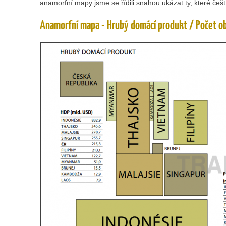
anamorfní mapy jsme se řídili snahou ukázat ty, které češt
Anamorfní mapa - Hrubý domácí produkt / Počet o