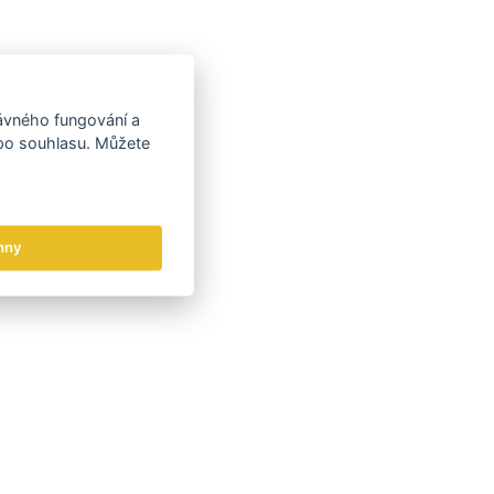
rávného fungování a
 po souhlasu. Můžete
hny