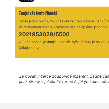
Zaujal vás tento článek?
Určitě jste si všimli, že u nás ani za čtení celých člá
Velmi bychom ocenili, kdybyste nás na oplátku podpořil
2021853028/5500
QR kód obsahuje údaje k platbě. Výše částky je na vás,
Děkujeme 😊
Za obsah inzerce zodpovídá inzerent. Žádné čás
jinak šířeny v jakékoliv formě či jakýmkoliv z