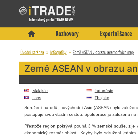
Internetový portál TRADE NEWS
Rozhovory
Exportní šance
Úvodní stránka
»
Infografiky
»
Země ASEAN v obrazu anamorfních map
Země ASEAN v obrazu an
Malajsie
Indonésie
Laos
Thajsko
Sdružení národů jihovýchodní Asie (ASEAN) bylo založeno 
postupuje svou vlastní cestou. Spolupráce je založena na 
Přestože region pokrývá pouhá 3 % zemské souše, žije v
ekonomický rozměr oblasti. Kdyby bylo sdružení jedním 