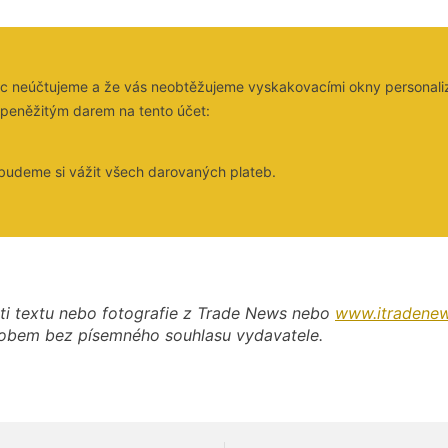
nků nic neúčtujeme a že vás neobtěžujeme vyskakovacími okny personal
i peněžitým darem na tento účet:
 budeme si vážit všech darovaných plateb.
ti textu nebo fotografie z Trade News nebo
www.itradenew
působem bez písemného souhlasu vydavatele.