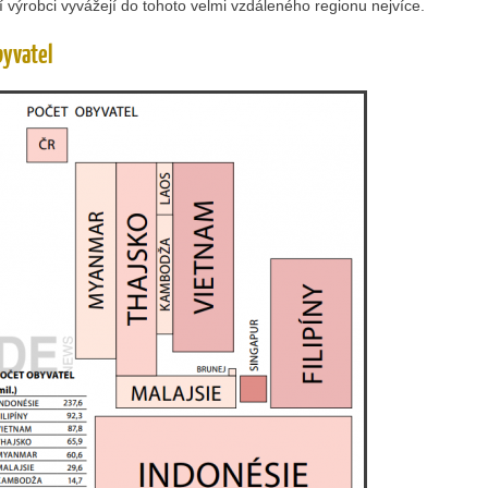
í výrobci vyvážejí do tohoto velmi vzdáleného regionu nejvíce.
byvatel