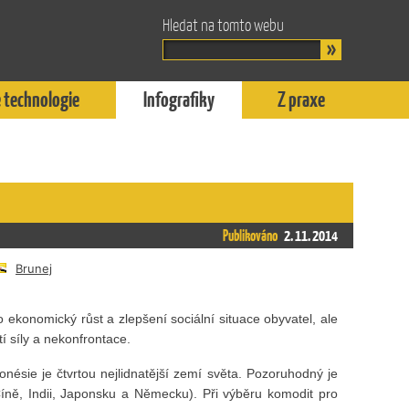
Hledat na tomto webu
 technologie
Infografiky
Z praxe
Publikováno
2. 11. 2014
Brunej
 ekonomický růst a zlepšení sociální situace obyvatel, ale
í síly a nekonfrontace.
sie je čtvrtou nejlidnatější zemí světa. Pozoruhodný je
íně, Indii, Japonsku a Německu). Při výběru komodit pro