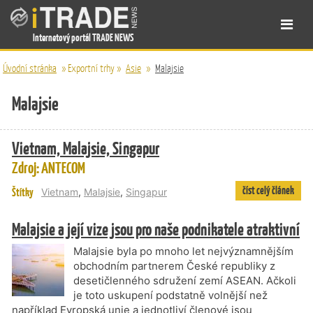
Internetový portál TRADE NEWS
Úvodní stránka
»
Exportní trhy
»
Asie
»
Malajsie
Malajsie
Vietnam, Malajsie, Singapur
Zdroj: ANTECOM
číst celý článek
Štítky
Vietnam
,
Malajsie
,
Singapur
Malajsie a její vize jsou pro naše podnikatele atraktivní
Malajsie byla po mnoho let nejvýznamnějším
obchodním partnerem České republiky z
desetičlenného sdružení zemí ASEAN. Ačkoli
je toto uskupení podstatně volnější než
například Evropská unie a jednotliví členové jsou