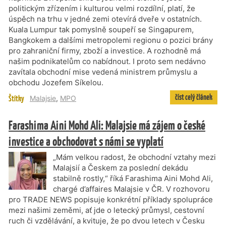
politickým zřízením i kulturou velmi rozdílní, platí, že
úspěch na trhu v jedné zemi otevírá dveře v ostatních.
Kuala Lumpur tak pomyslně soupeří se Singapurem,
Bangkokem a dalšími metropolemi regionu o pozici brány
pro zahraniční firmy, zboží a investice. A rozhodně má
našim podnikatelům co nabídnout. I proto sem nedávno
zavítala obchodní mise vedená ministrem průmyslu a
obchodu Jozefem Síkelou.
číst celý článek
Štítky
Malajsie
,
MPO
Farashima Aini Mohd Ali: Malajsie má zájem o české
investice a obchodovat s námi se vyplatí
„Mám velkou radost, že obchodní vztahy mezi
Malajsií a Českem za poslední dekádu
stabilně rostly,“ říká Farashima Aini Mohd Ali,
chargé d’affaires Malajsie v ČR. V rozhovoru
pro TRADE NEWS popisuje konkrétní příklady spolupráce
mezi našimi zeměmi, ať jde o letecký průmysl, cestovní
ruch či vzdělávání, a kvituje, že po dvou letech v Česku