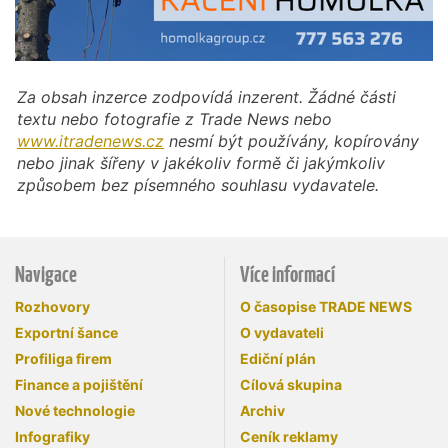
Za obsah inzerce zodpovídá inzerent. Žádné části
textu nebo fotografie z Trade News nebo
www.itradenews.cz
nesmí být používány, kopírovány
nebo jinak šířeny v jakékoliv formě či jakýmkoliv
způsobem bez písemného souhlasu vydavatele.
Navigace
Více informací
Rozhovory
O časopise TRADE NEWS
Exportní šance
O vydavateli
Profiliga firem
Ediční plán
Finance a pojištění
Cílová skupina
Nové technologie
Archiv
Infografiky
Ceník reklamy