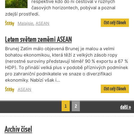
respektive kdo do ní cestoval v různých
časových horizontech, pobýval a poznal
zdejší prostředí.
číst celý článek
Štítky
Malajsie
,
ASEAN
Letem světem zeměmi ASEAN
Brunej Zatím málo objevená Brunej je malou a velmi
bohatou ekonomikou, která těží z velkých zásob ropy
(nerostné suroviny představují téměř 90 % exportu a 67 %
HDP). To přináší velká plus v podobě příznivých podmínek
pro zahraniční podnikatele ve snaze o diverzifikaci
ekonomiky. Nabízí však i…
číst celý článek
Štítky
ASEAN
1
2
další »
Archiv čísel