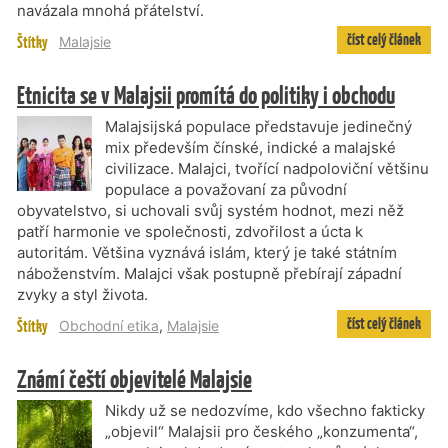
navázala mnohá přátelství.
číst celý článek
Štítky
Malajsie
Etnicita se v Malajsii promítá do politiky i obchodu
Malajsijská populace představuje jedinečný
mix především čínské, indické a malajské
civilizace. Malajci, tvořící nadpoloviční většinu
populace a považovaní za původní
obyvatelstvo, si uchovali svůj systém hodnot, mezi něž
patří harmonie ve společnosti, zdvořilost a úcta k
autoritám. Většina vyznává islám, který je také státním
náboženstvím. Malajci však postupně přebírají západní
zvyky a styl života.
číst celý článek
Štítky
Obchodní etika
,
Malajsie
Známí čeští objevitelé Malajsie
Nikdy už se nedozvíme, kdo všechno fakticky
„objevil“ Malajsii pro českého „konzumenta“,