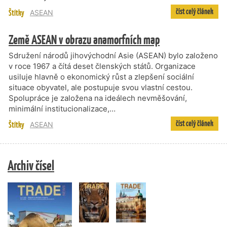
číst celý článek
Štítky
ASEAN
Země ASEAN v obrazu anamorfních map
Sdružení národů jihovýchodní Asie (ASEAN) bylo založeno
v roce 1967 a čítá deset členských států. Organizace
usiluje hlavně o ekonomický růst a zlepšení sociální
situace obyvatel, ale postupuje svou vlastní cestou.
Spolupráce je založena na ideálech nevměšování,
minimální institucionalizace,…
číst celý článek
Štítky
ASEAN
Archiv čísel