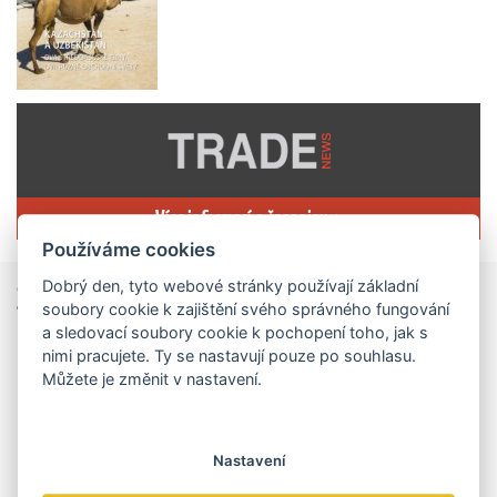
Více informací o časopisu »
Používáme cookies
Dobrý den, tyto webové stránky používají základní
Zprávy
ze světa obchodu
soubory cookie k zajištění svého správného fungování
a sledovací soubory cookie k pochopení toho, jak s
Vzniká CzechBusiness. Nová státní agentura zjednoduší podporu českých firem
nimi pracujete. Ty se nastavují pouze po souhlasu.
Můžete je změnit v nastavení.
České firmy získají od 1. srpna jednodušší,
přehlednější a efektivnější systém podpory svého
podnikání. Vzniká nová státní agentura
MPO posílí využití umělé inteligence ve firmách prostřednictvím 40 projektů z programu TWIST
CzechBusiness, která propojuje dosavadní
Nastavení
kompetence agentur CzechTrade a CzechInvest.
Ministerstvo průmyslu a obchodu vyhodnotilo žádosti
Firmám nabídne jednoho partnera pro rozvoj od