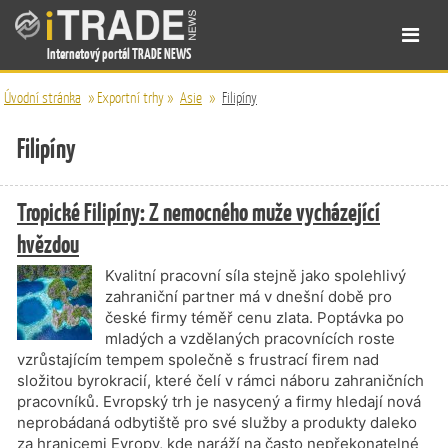
Internetový portál TRADE NEWS
Úvodní stránka
»
Exportní trhy
»
Asie
»
Filipíny
Filipíny
Tropické Filipíny: Z nemocného muže vycházející
hvězdou
Kvalitní pracovní síla stejně jako spolehlivý
zahraniční partner má v dnešní době pro
české firmy téměř cenu zlata. Poptávka po
mladých a vzdělaných pracovnících roste
vzrůstajícím tempem společně s frustrací firem nad
složitou byrokracií, které čelí v rámci náboru zahraničních
pracovníků. Evropský trh je nasycený a firmy hledají nová
neprobádaná odbytiště pro své služby a produkty daleko
za hranicemi Evropy, kde naráží na často nepřekonatelné