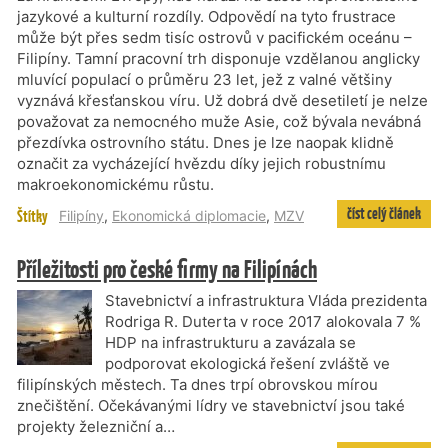
jazykové a kulturní rozdíly. Odpovědí na tyto frustrace
může být přes sedm tisíc ostrovů v pacifickém oceánu –
Filipíny. Tamní pracovní trh disponuje vzdělanou anglicky
mluvící populací o průměru 23 let, jež z valné většiny
vyznává křesťanskou víru. Už dobrá dvě desetiletí je nelze
považovat za nemocného muže Asie, což bývala nevábná
přezdívka ostrovního státu. Dnes je lze naopak klidně
označit za vycházející hvězdu díky jejich robustnímu
makroekonomickému růstu.
číst celý článek
Štítky
Filipíny
,
Ekonomická diplomacie
,
MZV
Příležitosti pro české firmy na Filipínách
Stavebnictví a infrastruktura Vláda prezidenta
Rodriga R. Duterta v roce 2017 alokovala 7 %
HDP na infrastrukturu a zavázala se
podporovat ekologická řešení zvláště ve
filipínských městech. Ta dnes trpí obrovskou mírou
znečištění. Očekávanými lídry ve stavebnictví jsou také
projekty železniční a…