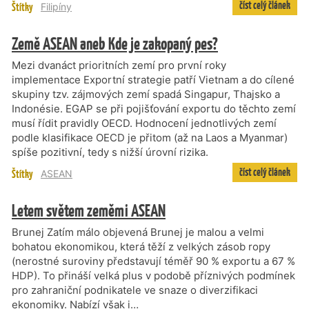
číst celý článek
Štítky
Filipíny
Země ASEAN aneb Kde je zakopaný pes?
Mezi dvanáct prioritních zemí pro první roky
implementace Exportní strategie patří Vietnam a do cílené
skupiny tzv. zájmových zemí spadá Singapur, Thajsko a
Indonésie. EGAP se při pojišťování exportu do těchto zemí
musí řídit pravidly OECD. Hodnocení jednotlivých zemí
podle klasifikace OECD je přitom (až na Laos a Myanmar)
spíše pozitivní, tedy s nižší úrovní rizika.
číst celý článek
Štítky
ASEAN
Letem světem zeměmi ASEAN
Brunej Zatím málo objevená Brunej je malou a velmi
bohatou ekonomikou, která těží z velkých zásob ropy
(nerostné suroviny představují téměř 90 % exportu a 67 %
HDP). To přináší velká plus v podobě příznivých podmínek
pro zahraniční podnikatele ve snaze o diverzifikaci
ekonomiky. Nabízí však i…