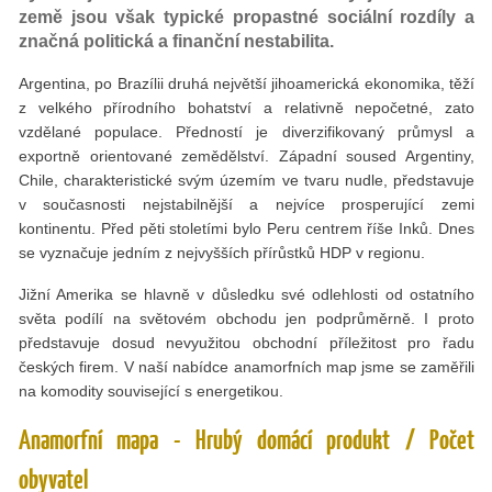
země jsou však typické propastné sociální rozdíly a
značná politická a finanční nestabilita.
Argentina, po Brazílii druhá největší jihoamerická ekonomika, těží
z velkého přírodního bohatství a relativně nepočetné, zato
vzdělané populace. Předností je diverzifikovaný průmysl a
exportně orientované zemědělství. Západní soused Argentiny,
Chile, charakteristické svým územím ve tvaru nudle, představuje
v současnosti nejstabilnější a nejvíce prosperující zemi
kontinentu. Před pěti stoletími bylo Peru centrem říše Inků. Dnes
se vyznačuje jedním z nejvyšších přírůstků HDP v regionu.
Jižní Amerika se hlavně v důsledku své odlehlosti od ostatního
světa podílí na světovém obchodu jen podprůměrně. I proto
představuje dosud nevyužitou obchodní příležitost pro řadu
českých firem. V naší nabídce anamorfních map jsme se zaměřili
na komodity související s energetikou.
Anamorfní mapa - Hrubý domácí produkt / Počet
obyvatel