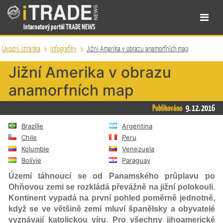
Internetový portál TRADE NEWS
Úvodní stránka
»
Infografiky
»
Jižní Amerika v obrazu anamorfních map
Jižní Amerika v obrazu
anamorfních map
Publikováno
9. 12. 2016
Brazílie
Argentina
Chile
Peru
Kolumbie
Venezuela
Bolívie
Paraguay
Území táhnoucí se od Panamského průplavu po
Ohňovou zemi se rozkládá převážně na jižní polokouli.
Kontinent vypadá na první pohled poměrně jednotně,
když se ve většině zemí mluví španělsky a obyvatelé
vyznávají katolickou víru. Pro všechny jihoamerické