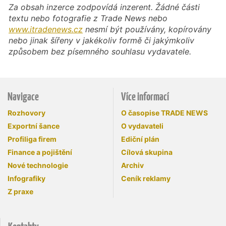
Za obsah inzerce zodpovídá inzerent. Žádné části
textu nebo fotografie z Trade News nebo
www.itradenews.cz
nesmí být používány, kopírovány
nebo jinak šířeny v jakékoliv formě či jakýmkoliv
způsobem bez písemného souhlasu vydavatele.
Navigace
Více informací
Rozhovory
O časopise TRADE NEWS
Exportní šance
O vydavateli
Profiliga firem
Ediční plán
Finance a pojištění
Cílová skupina
Nové technologie
Archiv
Infografiky
Ceník reklamy
Z praxe