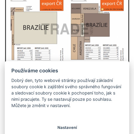
Používáme cookies
Anamorfní mapa - Import diod a tranzistorů / Import
Dobrý den, tyto webové stránky používají základní
soubory cookie k zajištění svého správného fungování
vodních turbín
a sledovací soubory cookie k pochopení toho, jak s
nimi pracujete. Ty se nastavují pouze po souhlasu.
Můžete je změnit v nastavení.
Nastavení