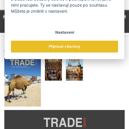
nimi pracujete. Ty se nastavují pouze po souhlasu.
Můžete je změnit v nastavení.
1
6
7
8
9
10
11
« předchozí
další »
…
12
18
26
34
…
…
…
Nastavení
Archiv čísel
Přijmout všechny