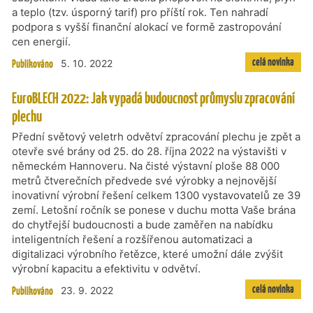
a teplo (tzv. úsporný tarif) pro příští rok. Ten nahradí
podpora s vyšší finanční alokací ve formě zastropování
cen energií.
celá novinka
Publikováno
5. 10. 2022
EuroBLECH 2022: Jak vypadá budoucnost průmyslu zpracování
plechu
Přední světový veletrh odvětví zpracování plechu je zpět a
otevře své brány od 25. do 28. října 2022 na výstavišti v
německém Hannoveru. Na čisté výstavní ploše 88 000
metrů čtverečních předvede své výrobky a nejnovější
inovativní výrobní řešení celkem 1300 vystavovatelů ze 39
zemí. Letošní ročník se ponese v duchu motta Vaše brána
do chytřejší budoucnosti a bude zaměřen na nabídku
inteligentních řešení a rozšířenou automatizaci a
digitalizaci výrobního řetězce, které umožní dále zvýšit
výrobní kapacitu a efektivitu v odvětví.
celá novinka
Publikováno
23. 9. 2022