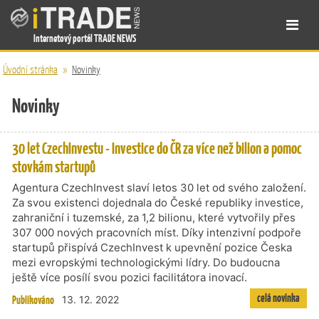
Internetový portál TRADE NEWS
Úvodní stránka
»
Novinky
Novinky
30 let CzechInvestu - Investice do ČR za více než bilion a pomoc
stovkám startupů
Agentura CzechInvest slaví letos 30 let od svého založení.
Za svou existenci dojednala do České republiky investice,
zahraniční i tuzemské, za 1,2 bilionu, které vytvořily přes
307 000 nových pracovních míst. Díky intenzivní podpoře
startupů přispívá CzechInvest k upevnění pozice Česka
mezi evropskými technologickými lídry. Do budoucna
ještě více posílí svou pozici facilitátora inovací.
celá novinka
Publikováno
13. 12. 2022