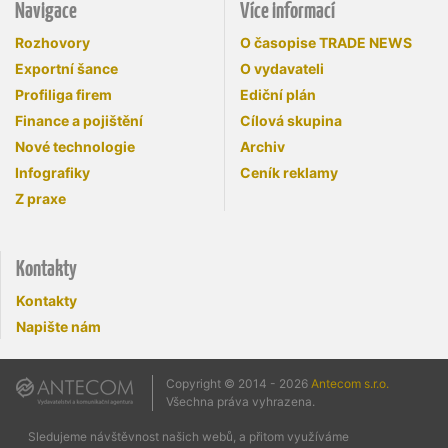
Navigace
Více informací
Rozhovory
O časopise TRADE NEWS
Exportní šance
O vydavateli
Profiliga firem
Ediční plán
Finance a pojištění
Cílová skupina
Nové technologie
Archiv
Infografiky
Ceník reklamy
Z praxe
Kontakty
Kontakty
Napište nám
Copyright © 2014 - 2026
Antecom s.r.o.
Všechna práva vyhrazena.
Sledujeme návštěvnost našich webů, a přitom využíváme