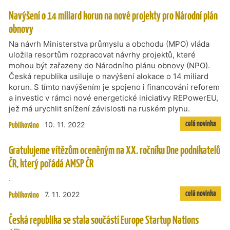
Navýšení o 14 miliard korun na nové projekty pro Národní plán
obnovy
Na návrh Ministerstva průmyslu a obchodu (MPO) vláda
uložila resortům rozpracovat návrhy projektů, které
mohou být zařazeny do Národního plánu obnovy (NPO).
Česká republika usiluje o navýšení alokace o 14 miliard
korun. S tímto navýšením je spojeno i financování reforem
a investic v rámci nové energetické iniciativy REPowerEU,
jež má urychlit snížení závislosti na ruském plynu.
celá novinka
Publikováno
10. 11. 2022
Gratulujeme vítězům oceněným na XX. ročníku Dne podnikatelů
ČR, který pořádá AMSP ČR
.
celá novinka
Publikováno
7. 11. 2022
Česká republika se stala součástí Europe Startup Nations