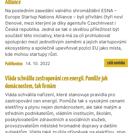
Alliance
Na posledním zasedání valného shromáždění ESNA –
Europe Startup Nations Alliance – byli přivítáni čtyři noví
členové, mezi kterými je díky agentuře CzechInvest i
Česká republika. Jedná se tak o skvělou příležitost být
součástí této iniciativy, která má za cíl prohlubovat
spolupráci mezi jednotlivým zeměmi a jejich startupovými
ekosystémy a společně upevňovat pozici EU jako místa,
kde mohou startupy růst.
celá novinka
Publikováno
14. 10. 2022
Vláda schválila zastropování cen energií. Pomůže jak
domácnostem, tak firmám
Vláda schválila nařízení, které stanovuje pravidla pro
zastropování cen energií. Pomůže tak s vysokými cenami
elektřiny a plynu nejen domácnostem, ale také malým a
středním podnikatelům, vládním institucím, školám,
poskytovatelům zdravotních a sociálních služeb,
provozovatelům městské hromadné dopravy a dalším
subjektům. Vláda také zrušila příspěvek na elektřinu, plyn