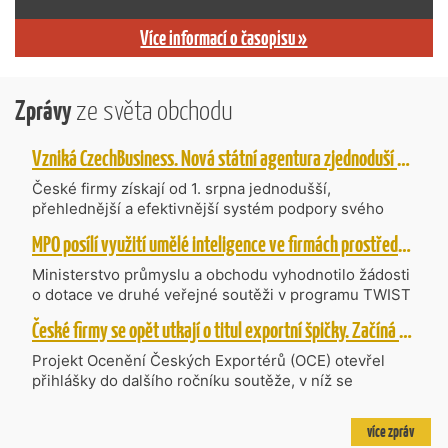
Více informací o časopisu »
Zprávy
ze světa obchodu
Vzniká CzechBusiness. Nová státní agentura zjednoduší podporu českých firem
České firmy získají od 1. srpna jednodušší,
přehlednější a efektivnější systém podpory svého
podnikání. Vzniká nová státní agentura
MPO posílí využití umělé inteligence ve firmách prostřednictvím 40 projektů z programu TWIST
CzechBusiness, která propojuje dosavadní
kompetence agentur CzechTrade a CzechInvest.
Ministerstvo průmyslu a obchodu vyhodnotilo žádosti
Firmám nabídne jednoho partnera pro rozvoj od
o dotace ve druhé veřejné soutěži v programu TWIST
inovací až po zahraniční expanzi.
– Transfer, Výzkum, Vývoj a Inovace pro Strategické
České firmy se opět utkají o titul exportní špičky. Začíná další ročník Ocenění Českých Exportérů
Technologie, do které bylo podáno 318 návrhů
projektů požadujících dotaci o celkovém objemu 4,27
Projekt Ocenění Českých Exportérů (OCE) otevřel
mld. Kč. Částkou 630 mil. Kč bude podpořeno čtyřicet
přihlášky do dalšího ročníku soutěže, v níž se
nejlépe hodnocených projektů zaměřených na
úspěšné ryze české firmy opět utkají o prestižní titul.
výzkum v oblasti umělé inteligence a její aplikace do
Projekt dlouhodobě vyzdvihuje, podporuje a oceňuje
více zpráv
podnikových procesů a do vývoje nových produktů na
podniky, které úspěšně prosazují své produkty a