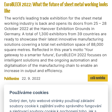
EuroBLECH 2022: What the future of sheet metal working looks
like
The world’s leading trade exhibition for the sheet metal
working industry is back and opens its doors from 25 – 28
October 2022 at the Hanover Exhibition Grounds in
Germany. A total of 1,300 exhibitors from 39 countries are
ready to showcase their latest innovative manufacturing
solutions covering a total net exhibition space of 88,000
square metres. Reflected in this year’s motto ‘Your
gateway to a smarter future’, EuroBLECH 2022 focuses on
intelligent solutions and the ongoing automation and
digitalisation of the manufacturing chain to enable an
increase in output and efficiency.
celá novinka
Publikováno
22. 9. 2022
63. Mezinárodní strojírenský veletrh 4. - 7. 10. 2022 Brno
Používáme cookies
Doprovodný program MSV 2022 se bude věnovat
Dobrý den, tyto webové stránky používají základní
digitalizaci i energetice.
soubory cookie k zajištění svého správného fungování
celá novinka
Publikováno
a sledovací soubory cookie k pochopení toho, jak s
13. 9. 2022