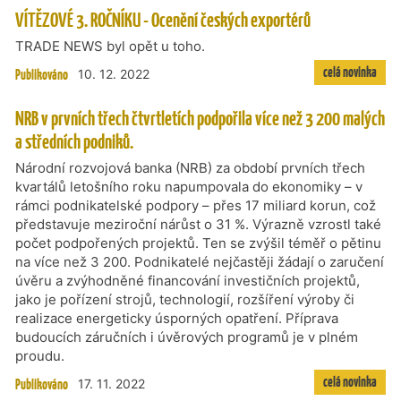
VÍTĚZOVÉ 3. ROČNÍKU - Ocenění českých exportérů
TRADE NEWS byl opět u toho.
celá novinka
Publikováno
10. 12. 2022
NRB v prvních třech čtvrtletích podpořila více než 3 200 malých
a středních podniků.
Národní rozvojová banka (NRB) za období prvních třech
kvartálů letošního roku napumpovala do ekonomiky – v
rámci podnikatelské podpory – přes 17 miliard korun, což
představuje meziroční nárůst o 31 %. Výrazně vzrostl také
počet podpořených projektů. Ten se zvýšil téměř o pětinu
na více než 3 200. Podnikatelé nejčastěji žádají o zaručení
úvěru a zvýhodněné financování investičních projektů,
jako je pořízení strojů, technologií, rozšíření výroby či
realizace energeticky úsporných opatření. Příprava
budoucích záručních i úvěrových programů je v plném
proudu.
celá novinka
Publikováno
17. 11. 2022