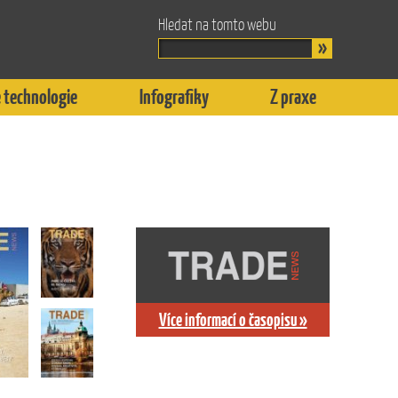
Hledat na tomto webu
 technologie
Infografiky
Z praxe
Více informací o časopisu »