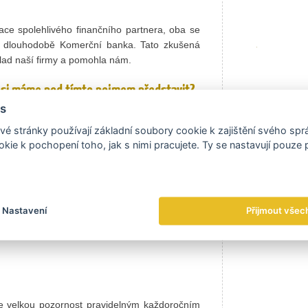
ace spolehlivého finančního partnera, oba se
iž dlouhodobě Komerční banka. Tato zkušená
klad naší firmy a pomohla nám.
Co si máme pod tímto pojmem představit?
s
ozumím výrobu, která je schopna dodat
é stránky používají základní soubory cookie k zajištění svého sp
t, v našem případě dílec nebo montážní
kie k pochopení toho, jak s nimi pracujete. Ty se nastavují pouze
pinu, ve vysoké kvalitě a požadovaném
u za tržně přijatelnou cenu. To znamená, že
vysoce kvalifikovaných lidí a pokročilého
vacího IT systému musíte disponovat
Nastavení
Přijmout všec
ými výrobními technologiemi.
me velkou pozornost pravidelným každoročním