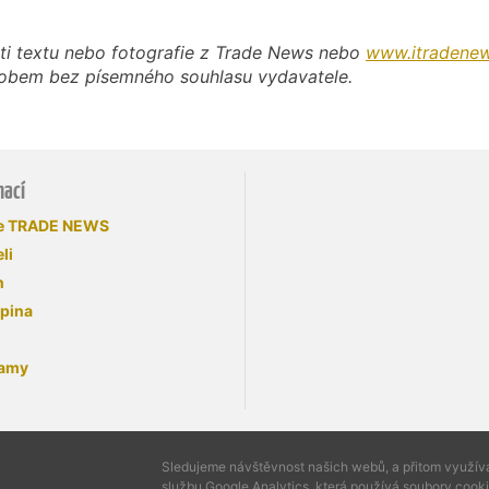
ti textu nebo fotografie z Trade News nebo
www.itradenew
působem bez písemného souhlasu vydavatele.
mací
se TRADE NEWS
li
n
upina
lamy
Sledujeme návštěvnost našich webů, a přitom využí
službu Google Analytics, která používá soubory cooki