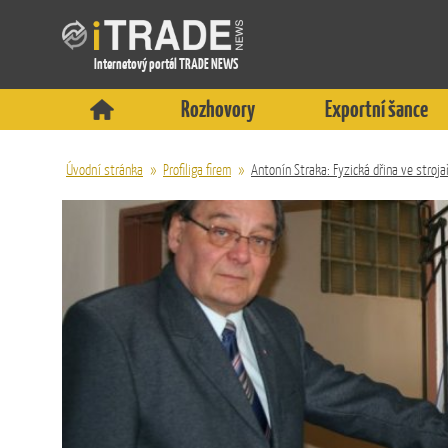
Internetový portál TRADE NEWS
Rozhovory
Exportní šance
Úvodní stránka
»
Profiliga firem
»
Antonín Straka: Fyzická dřina ve stroja