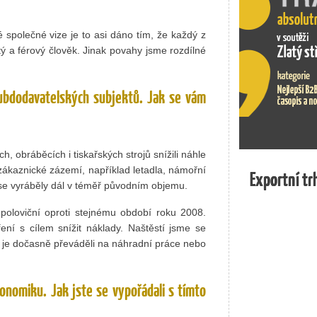
společné vize je to asi dáno tím, že každý z
tý a férový člověk. Jinak povahy jsme rozdílné
subdodavatelských subjektů. Jak se vám
h, obráběcích i tiskařských strojů snížili náhle
ákaznické zázemí, například letadla, námořní
Exportní tr
Exportní tr
 se vyráběly dál v téměř původním objemu.
oloviční oproti stejnému období roku 2008.
ření s cílem snížit náklady. Naštěstí jsme se
 je dočasně převáděli na náhradní práce nebo
onomiku. Jak jste se vypořádali s tímto