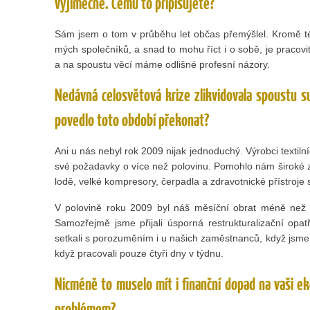
výjimečné. Čemu to připisujete?
Sám jsem o tom v průběhu let občas přemýšlel. Kromě té 
mých společníků, a snad to mohu říct i o sobě, je pracovi
a na spoustu věcí máme odlišné profesní názory.
Nedávná celosvětová krize zlikvidovala spoustu 
povedlo toto období překonat?
Ani u nás nebyl rok 2009 nijak jednoduchý. Výrobci textilníc
své požadavky o více než polovinu. Pomohlo nám široké z
lodě, velké kompresory, čerpadla a zdravotnické přístroje
V polovině roku 2009 byl náš měsíční obrat méně než p
Samozřejmě jsme přijali úsporná restrukturalizační opat
setkali s porozuměním i u našich zaměstnanců, když jsme
když pracovali pouze čtyři dny v týdnu.
Nicméně to muselo mít i finanční dopad na vaši ek
problémem?