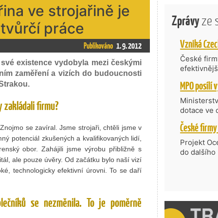
ina ve strojařině je
Zprávy
ze 
tvůrčí práce
Publikováno
1. 9. 2012
České firmy
t své existence vydobyla mezi českými
efektivněj
obním zaměření a vizích do budoucnosti
státní age
 Strakou.
kompetenc
nabídne je
Ministerst
 zakládali firmu?
zahraniční
dotace ve 
Transfer, 
nojmo se zavíral. Jsme strojaři, chtěli jsme v
Technologi
ný potenciál zkušených a kvalifikovaných lidí,
požadující
Projekt Oc
Částkou 63
írenský obor. Zahájili jsme výrobu přibližně s
do dalšího
hodnocenýc
tál, ale pouze úvěry. Od začátku bylo naší vizí
firmy opět 
umělé inte
é, technologicky efektivní úrovni. To se daří
vyzdvihuje
do vývoje 
prosazují s
zásobníku 
přispívají
podpořeno 
olečníků se nezměnila. To je poměrně
nejen ekon
příběh.