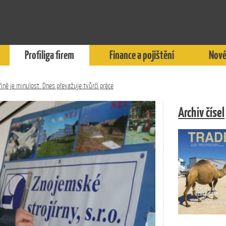
Profiliga firem
Finance a pojištění
Nové
řině je minulost. Dnes převažuje tvůrčí práce
Archiv čísel