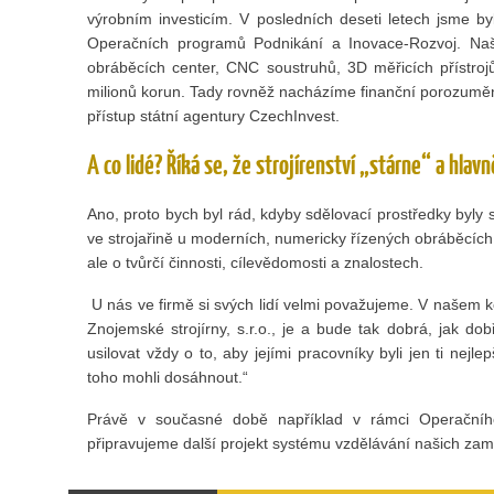
výrobním investicím. V posledních deseti letech jsme by
Operačních programů Podnikání a Inovace-Rozvoj. Naš
obráběcích center, CNC soustruhů, 3D měřicích přístroj
milionů korun. Tady rovněž nacházíme finanční porozuměn
přístup státní agentury CzechInvest.
A co lidé? Říká se, že strojírenství „stárne“ a hlav
Ano, proto bych byl rád, kdyby sdělovací prostředky byly 
ve strojařině u moderních, numericky řízených obráběcích 
ale o tvůrčí činnosti, cílevědomosti a znalostech.
U nás ve firmě si svých lidí velmi považujeme. V našem 
Znojemské strojírny, s.r.o., je a bude tak dobrá, jak do
usilovat vždy o to, aby jejími pracovníky byli jen ti nejl
toho mohli dosáhnout.“
Právě v současné době například v rámci Operačníh
připravujeme další projekt systému vzdělávání našich za