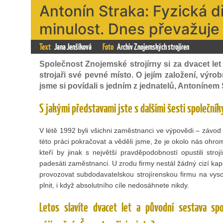
Antonín Straka: Fyzická dř
minulost. Dnes převažuje 
Text
Jana Jenšíková
Foto
Archiv Znojemských strojíren
Společnost Znojemské strojírny si za dvacet le
strojaři své pevné místo. O jejím založení, výr
jsme si povídali s jedním z jednatelů, Antonínem
S jakými představami jste s dalšími šesti společníky
V létě 1992 byli všichni zaměstnanci ve výpovědi – závod Z
této práci pokračovat a věděli jsme, že je okolo nás ohrom
kteří by jinak s největší pravděpodobností opustili stroj
padesáti zaměstnanci. U zrodu firmy nestál žádný cizí kapi
provozovat subdodavatelskou strojírenskou firmu na vysok
plnit, i když absolutního cíle nedosáhnete nikdy.
Letos slavíte dvacet let a původní sestava sp