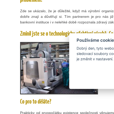
Zde se ukázalo, že je důležité, když má výrobní organiz
dobře znají a důvěřují si. Tím partnerem je pro nás j
bankovní instituce i v nelehké době rozpoznala zdravý zá
Zmínil jste se o technologicky efektivní výrobě. 
Používáme cookie
Tím r
Dobrý den, tyto webov
produk
sledovací soubory coo
podsku
je změnit v nastavení.
termín
kromě 
pláno
špičkov
Co pro to děláte?
Prakticky od prvopočátku existence společnosti věnuje