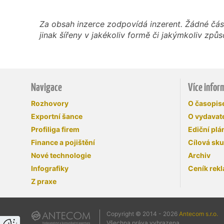
Za obsah inzerce zodpovídá inzerent. Žádné čás
jinak šířeny v jakékoliv formě či jakýmkoliv z
Navigace
Více infor
Rozhovory
O časopi
Exportní šance
O vydavate
Profiliga firem
Ediční plá
Finance a pojištění
Cílová sk
Nové technologie
Archiv
Infografiky
Ceník rek
Z praxe
Copyright © 2014 - 2026
Antecom s.r.o.
Všechna práva vyhrazena.