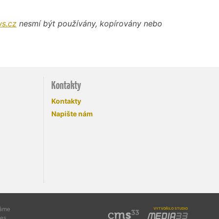
s.cz
nesmí být používány, kopírovány nebo
Kontakty
Kontakty
Napište nám
vytvořilo studio
váme
es.