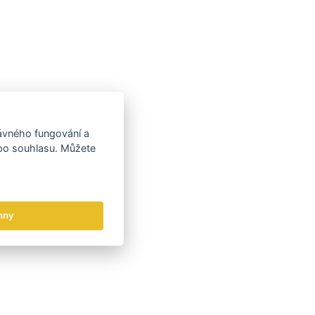
rávného fungování a
 po souhlasu. Můžete
hny