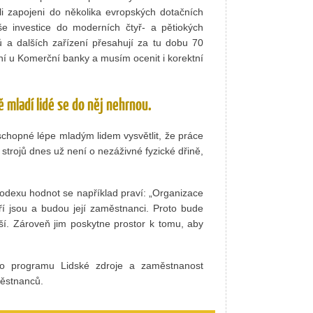
li zapojeni do několika evropských dotačních
e investice do moderních čtyř- a pětiokých
ů a dalších zařízení přesahují za tu dobu 70
í u Komerční banky a musím ocenit i korektní
ně mladí lidé se do něj nehrnou.
schopné lépe mladým lidem vysvětlit, že práce
strojů dnes už není o nezáživné fyzické dřině,
kodexu hodnot se například praví: „Organizace
bří jsou a budou její zaměstnanci. Proto bude
epší. Zároveň jim poskytne prostor k tomu, aby
o programu Lidské zdroje a zaměstnanost
městnanců.