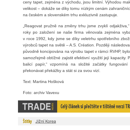
ceny tapet, zejména z východu, jsou limitní. Výhodou malé 
velikost – dokáže se díky tomu nízkým cenám zahraničníc
na českém a slovenském trhu exkluzivně zastupuje.
„Reagovat pružně na změny trhu jsme zvyklí odjakživa,“ 
roky po založení se naše firma věnovala zejména vyba
v roce 1992, kdy jsme se díky veletrhu spotřebního zbož
výrobců tapet na světě – A.S. Création. Později následoval
původně koncipována na výrobu tapet v rámci RVHP, byl
samozřejmě obtížné zajistit efektivní využití její kapacity.
balicí papír,“ vzpomíná na složité začátky fungování f
překonávat překážky a stát si za svou vizí.
Text: Martina Hošková
Foto: archiv Vavexu
Celý článek si přečtěte v tištěné verzi
Štítky
Jižní Korea