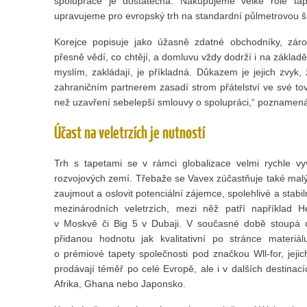
spolupráce je dostatečná. Nakupujeme velké role ta
upravujeme pro evropský trh na standardní půlmetrovou šíři
Korejce popisuje jako úžasně zdatné obchodníky, zárove
přesně vědí, co chtějí, a domluvu vždy dodrží i na základě 
myslím, zakládají, je příkladná. Důkazem je jejich zvyk
zahraničním partnerem zasadí strom přátelství ve své tová
než uzavření sebelepší smlouvy o spolupráci,“ poznamen
Účast na veletrzích je nutností
Trh s tapetami se v rámci globalizace velmi rychle vy
rozvojových zemí. Třebaže se Vavex zúčastňuje také malý
zaujmout a oslovit potenciální zájemce, spolehlivé a stabil
mezinárodních veletrzích, mezi něž patří například 
v Moskvě či Big 5 v Dubaji. V současné době stoupá ob
přidanou hodnotu jak kvalitativní po stránce materiál
o prémiové tapety společnosti pod značkou Wll-for, jejich
prodávají téměř po celé Evropě, ale i v dalších destinacíc
Afrika, Ghana nebo Japonsko.