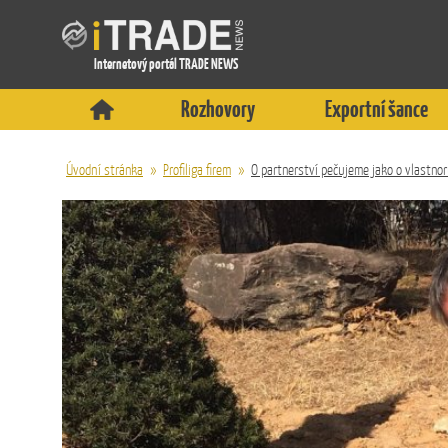
Internetový portál TRADE NEWS
Rozhovory
Exportní šance
Úvodní stránka
»
Profiliga firem
»
O partnerství pečujeme jako o vlastn