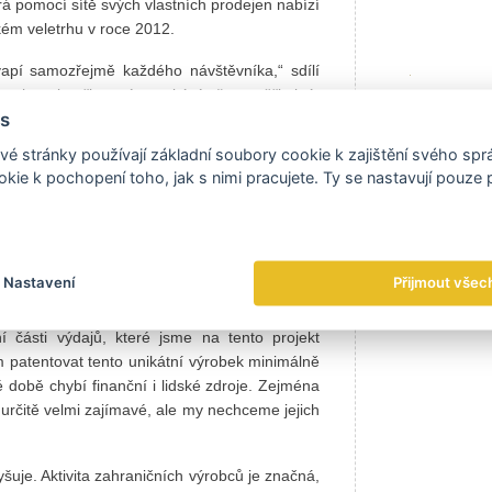
á pomocí sítě svých vlastních prodejen nabízí
ském veletrhu v roce 2012.
vapí samozřejmě každého návštěvníka,“ sdílí
 ochota je při prvním setkání až neuvěřitelná.
s
 jako my, ale na zcela jiných technologických
é stránky používají základní soubory cookie k zajištění svého sp
kie k pochopení toho, jak s nimi pracujete. Ty se nastavují pouze
výroba tapet není výjimkou. Ve spolupráci s
 fotokatalytické tapety schopné čistit vzduch
Nastavení
Přijmout všec
ty. Byly vyrobeny prototypy a menší zkušební
Nicméně,“ podotýká Václav Velát, „v dokončení
 části výdajů, které jsme na tento projekt
m patentovat tento unikátní výrobek minimálně
době chybí finanční i lidské zdroje. Zejména
 určitě velmi zajímavé, ale my nechceme jejich
uje. Aktivita zahraničních výrobců je značná,