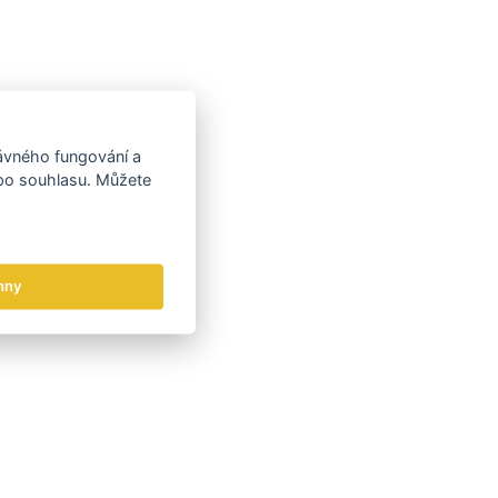
rávného fungování a
 po souhlasu. Můžete
hny