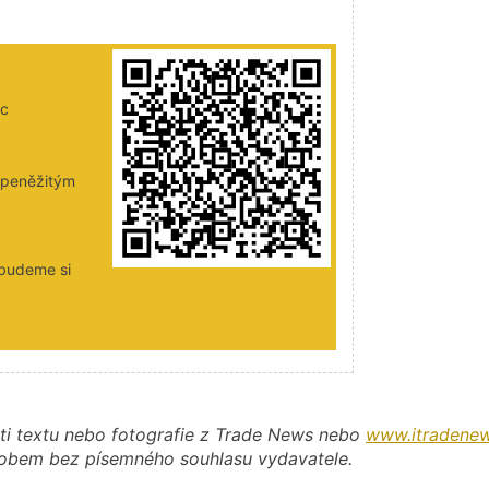
ic
i peněžitým
 budeme si
ti textu nebo fotografie z Trade News nebo
www.itradenew
působem bez písemného souhlasu vydavatele.