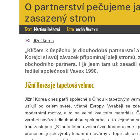
O partnerství pečujeme j
zasazený strom
Text
Martina Hošková
Foto
archiv Vavexu
Jižní Korea
„Klíčem k úspěchu je dlouhodobé partnerství 
Korejci si svůj závazek připomínají alejí stromů,
obchodního partnera. I já jsem tam už zasadil sv
ředitel společnosti Vavex 1990.
Jižní Korea je tapetová velmoc
Jižní Korea dnes patří společně s Čínou k tapetovým velm
usilují po celém světě, včetně Evropy. Vyrábějí se zde 
moderními motivy, a to na velmi kvalitním materiálu. 
výrobci navázat dlouhodobou spolupráci, a to zejména s
trhu zastupují. „S touto firmou velmi úzce kooperujeme i 
přenesení jejich výroby k nám do továrny v Teplicích, ale