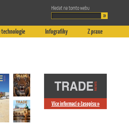
Hledat na tomto webu
 technologie
Infografiky
Z praxe
Více informací o časopisu »