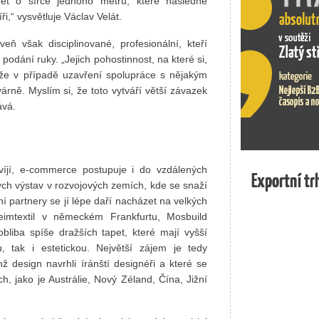
pet o šířce jednoho metru, které následně
,“ vysvětluje Václav Velát.
ň však disciplinované, profesionální, kteří
podání ruky. „Jejich pohostinnost, na které si,
, že v případě uzavření spolupráce s nějakým
rně. Myslím si, že toto vytváří větší závazek
ává.
víjí, e-commerce postupuje i do vzdálených
Exportní tr
Exportní tr
ch výstav v rozvojových zemích, kde se snaží
ní partnery se jí lépe daří nacházet na velkých
Heimtextil v německém Frankfurtu, Mosbuild
liba spíše dražších tapet, které mají vyšší
u, tak i estetickou. Největší zájem je tedy
ž design navrhli íránští designéři a které se
h, jako je Austrálie, Nový Zéland, Čína, Jižní