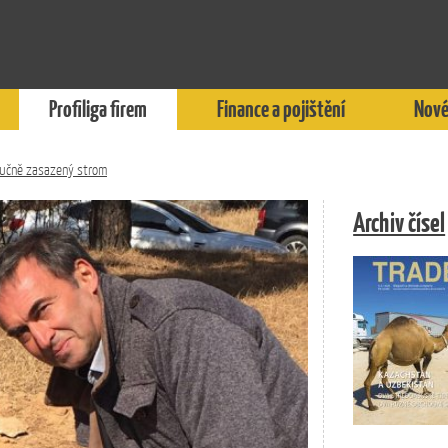
Profiliga firem
Finance a pojištění
Nové
oručně zasazený strom
Archiv čísel