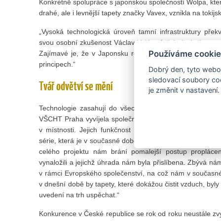
Konkrétně spolupráce s japonskou společností Wolpa, kter
drahé, ale i levnější tapety značky Vavex, vznikla na tokij
„Vysoká technologická úroveň tamní infrastruktury přek
svou osobní zkušenost Václav Velát. „Jejich dochvilnost a
Používáme cookie
Zajímavé je, že v Japonsku rovněž vyvíjejí čisticí tapety
principech.“
Dobrý den, tyto webov
sledovací soubory coo
Tvář odvětví se mění
je změnit v nastavení.
Technologie zasahují do všech oblastí našeho života a 
VŠCHT Praha vyvíjela společnost Vavex poslední čtyři roky
v místnosti. Jejich funkčnost prokázaly laboratorní tes
série, která je v současné době dlouhodobě testována. „
celého projektu nám brání pomalejší postup proplácení
vynaložili a jejichž úhrada nám byla přislíbena. Zbývá ná
v rámci Evropského společenství, na což nám v současné 
v dnešní době by tapety, které dokážou čistit vzduch, byly
uvedení na trh uspěchat.“
Konkurence v České republice se rok od roku neustále zvyš