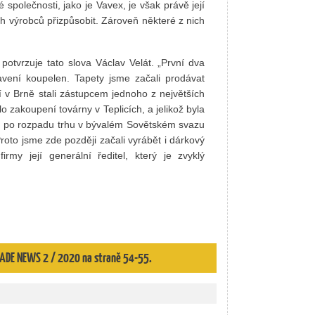
společnosti, jako je Vavex, je však právě její
h výrobců přizpůsobit. Zároveň některé z nich
potvrzuje tato slova Václav Velát. „První dva
vení koupelen. Tapety jsme začali prodávat
í v Brně stali zástupcem jednoho z největších
o zakoupení továrny v Teplicích, a jelikož byla
o po rozpadu trhu v bývalém Sovětském svazu
 Proto jsme zde později začali vyrábět i dárkový
irmy její generální ředitel, který je zvyklý
 TRADE NEWS 2 / 2020 na straně 54-55.