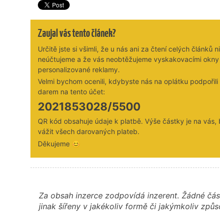
Zaujal vás tento článek?
Určitě jste si všimli, že u nás ani za čtení celých článků n
neúčtujeme a že vás neobtěžujeme vyskakovacími okny
personalizované reklamy.
Velmi bychom ocenili, kdybyste nás na oplátku podpořil
darem na tento účet:
2021853028/5500
QR kód obsahuje údaje k platbě. Výše částky je na vás,
vážit všech darovaných plateb.
Děkujeme 😊
Za obsah inzerce zodpovídá inzerent. Žádné čás
jinak šířeny v jakékoliv formě či jakýmkoliv z