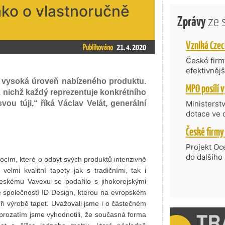
ako o vlastnoručně
Zprávy
ze 
Publikováno
21. 4. 2020
České firmy
efektivněj
státní age
a vysoká úroveň nabízeného produktu.
kompetenc
 z nichž každý reprezentuje konkrétního
nabídne je
ou túji,“ říká Václav Velát, generální
Ministerst
zahraniční
dotace ve 
Transfer, 
Technologi
požadující
Projekt Oc
Částkou 63
do dalšího
ocím, které o odbyt svých produktů intenzivně
hodnocenýc
firmy opět 
velmi kvalitní tapety jak s tradičními, tak i
umělé inte
vyzdvihuje
Českému Vavexu se podařilo s jihokorejskými
do vývoje 
prosazují s
e společností ID Design, kterou na evropském
zásobníku 
přispívají
při výrobě tapet. Uvažovali jsme i o částečném
podpořeno 
nejen ekon
 prozatím jsme vyhodnotili, že současná forma
příběh.