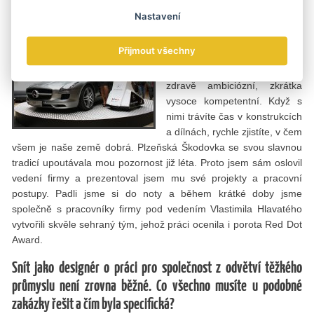
Jak jste se k zakázce pro Škodu Machine Tool dostal?
Nastavení
Netajím se tím, že rád pracuji
Přijmout všechny
s českými strojaři. Jsou
odborně fundovaní, vzdělaní,
zdravě ambiciózní, zkrátka
vysoce kompetentní. Když s
nimi trávíte čas v konstrukcích
a dílnách, rychle zjistíte, v čem
všem je naše země dobrá. Plzeňská Škodovka se svou slavnou
tradicí upoutávala mou pozornost již léta. Proto jsem sám oslovil
vedení firmy a prezentoval jsem mu své projekty a pracovní
postupy. Padli jsme si do noty a během krátké doby jsme
společně s pracovníky firmy pod vedením Vlastimila Hlavatého
vytvořili skvěle sehraný tým, jehož práci ocenila i porota Red Dot
Award.
Snít jako designér o práci pro společnost z odvětví těžkého
průmyslu není zrovna běžné. Co všechno musíte u podobné
zakázky řešit a čím byla specifická?