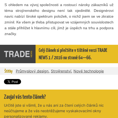
S ohledem na vývoj společnosti a rostoucí nároky zákazníků už
téma strojírenského designu není tak ojedinělé. Designérovi
navíc nabízí široké spektrum položek, o nichž jsem se ve zkratce
zmínil. Ke všem je třeba přistupovat ve vzájemných souvislostech
a stále přihlížet k hlavnímu cíli, jímž je úspěch na trhu a podpora
značky.
Celý článek si přečtěte v tištěné verzi TRADE
NEWS 1 / 2016 na straně 64—66.
,
,
Štítky
Průmyslový design
Strojírenství
Nové technologie
Zaujal vás tento článek?
Určitě jste si všimli, že u nás ani za čtení celých článků nic
neúčtujeme a že vás neobtěžujeme vyskakovacími okny
personalizované reklamy.