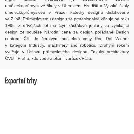
uměleckoprůmyslové školy v Uherském Hradišti a Vysoké školy
uměleckoprůmyslové v Praze, katedry designu dislokované
ve Zlíně. Průmyslovému designu se profesionálně věnuje od roku
1996. Z dřívějších let má čtyři křišťálové jehlany za vynikající
design ze soutěže Národní cena za design pořádané Design
centrem ČR. Je čerstvým nositelem ceny Red Dot Winner
v kategorii Industry, machinery and robotics. Druhým rokem
vyučuje v Ústavu průmyslového designu Fakulty architektury
ČVUT Praha, kde vede ateliér Tvarůžek/Fiala.
Exportní trhy