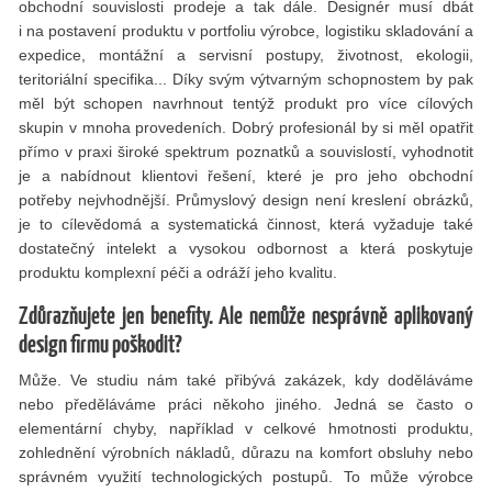
obchodní souvislosti prodeje a tak dále. Designér musí dbát
i na postavení produktu v portfoliu výrobce, logistiku skladování a
expedice, montážní a servisní postupy, životnost, ekologii,
teritoriální specifika... Díky svým výtvarným schopnostem by pak
měl být schopen navrhnout tentýž produkt pro více cílových
skupin v mnoha provedeních. Dobrý profesionál by si měl opatřit
přímo v praxi široké spektrum poznatků a souvislostí, vyhodnotit
je a nabídnout klientovi řešení, které je pro jeho obchodní
potřeby nejvhodnější. Průmyslový design není kreslení obrázků,
je to cílevědomá a systematická činnost, která vyžaduje také
dostatečný intelekt a vysokou odbornost a která poskytuje
produktu komplexní péči a odráží jeho kvalitu.
Zdůrazňujete jen benefity. Ale nemůže nesprávně aplikovaný
design firmu poškodit?
Může. Ve studiu nám také přibývá zakázek, kdy doděláváme
nebo předěláváme práci někoho jiného. Jedná se často o
elementární chyby, například v celkové hmotnosti produktu,
zohlednění výrobních nákladů, důrazu na komfort obsluhy nebo
správném využití technologických postupů. To může výrobce