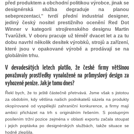
před produktem a obchodní politikou výrobce, jinak se
designérská služba degraduje na planou
sebeprezentaci,“ tvrdí přední industrial designer,
jediný český nositel prestižního ocenění Red Dot
Winner v kategorii strojírenského designu Martin
Tvarůžek. V oboru pracuje už téměř dvacet let a za tu
dobu navrhl několik desítek výrobků, strojů a zařízení,
které jsou v opakované výrobě a prodávají se na
globálním trhu.
V devadesátých letech platilo, že české firmy většinou
považovaly prostředky vynaložené na průmyslový design za
vyhozené peníze. Jak je tomu dnes?
Řekl bych, že to ještě částečně přetrvává. Jsme však s jistotou
za obdobím, kdy většina našich podnikatelů sázela na produkty
okopírované od vyspělejší zahraniční konkurence, a firmy mají
ambici přicházet na trh s originálním řešením. S postupným
posílením tržní pozice zejména v oblasti exportu začala stoupat
i jejich poptávka po designérských službách, takže situace se
hodně zlepšila.