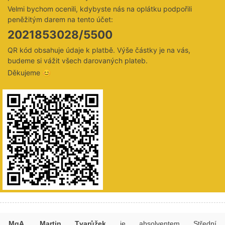
Velmi bychom ocenili, kdybyste nás na oplátku podpořili
peněžitým darem na tento účet:
2021853028/5500
QR kód obsahuje údaje k platbě. Výše částky je na vás,
budeme si vážit všech darovaných plateb.
Děkujeme 😊
MgA. Martin Tvarůžek
je absolventem Střední