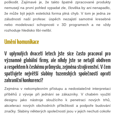
poškodit. Zajímavé je, že takto špatně zpracované produkty
nemusejí na první pohled vypadat zle, člověka by ani nenapadlo,
že může být jejich estetická forma plná chyb. V tom je jedna ze
záludností naší profese: úspěch nezajistí samotné kresebné
nebo modelovací schopnosti v 3D programech a ne vždy
rozhoduje hledisko líbí-nelíbí.
Umění komunikace
V uplynulých dvaceti letech jste sice často pracoval pro
významné globální firmy, ale nikdy jste se netajil obdivem
a respektem k českému průmyslu, zejména strojírenství. V čem
spatřujete největší slabiny tuzemských společností oproti
zahraniční konkurenci?
Zejména v nekomplexním přístupu a nedostatečné interpretaci
příběhů z vývoje při jednání se zákazníky. V chabém využití
designu jako nástroje sloužícího k penetraci nových trhů,
akceleraci nových obchodních příležitostí a podpoře budování
značky. Slabiny některých společností jsou v jejich nechuti cokoliv