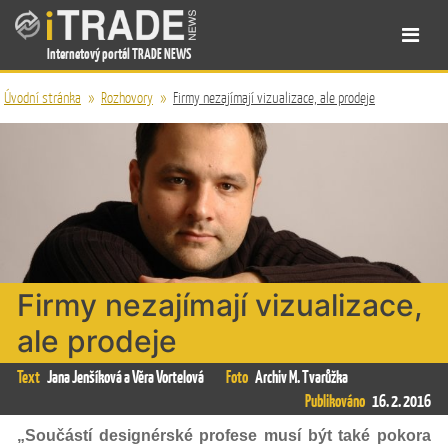
Internetový portál TRADE NEWS
Úvodní stránka
»
Rozhovory
»
Firmy nezajímají vizualizace, ale prodeje
Firmy nezajímají vizualizace,
ale prodeje
Text
Jana Jenšíková a Věra Vortelová
Foto
Archiv M. Tvarůžka
Publikováno
16. 2. 2016
„Součástí designérské profese musí být také pokora