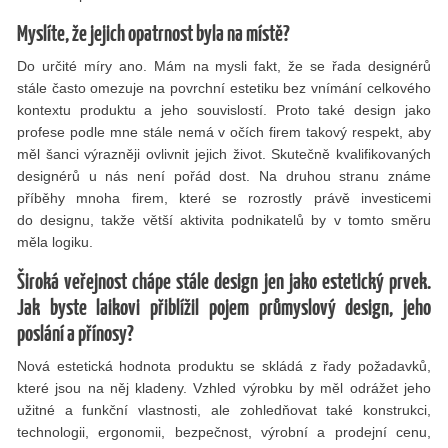
Myslíte, že jejich opatrnost byla na místě?
Do určité míry ano. Mám na mysli fakt, že se řada designérů
stále často omezuje na povrchní estetiku bez vnímání celkového
kontextu produktu a jeho souvislostí. Proto také design jako
profese podle mne stále nemá v očích firem takový respekt, aby
měl šanci výrazněji ovlivnit jejich život. Skutečně kvalifikovaných
designérů u nás není pořád dost. Na druhou stranu známe
příběhy mnoha firem, které se rozrostly právě investicemi
do designu, takže větší aktivita podnikatelů by v tomto směru
měla logiku.
Široká veřejnost chápe stále design jen jako estetický prvek.
Jak byste laikovi přiblížil pojem průmyslový design, jeho
poslání a přínosy?
Nová estetická hodnota produktu se skládá z řady požadavků,
které jsou na něj kladeny. Vzhled výrobku by měl odrážet jeho
užitné a funkční vlastnosti, ale zohledňovat také konstrukci,
technologii, ergonomii, bezpečnost, výrobní a prodejní cenu,