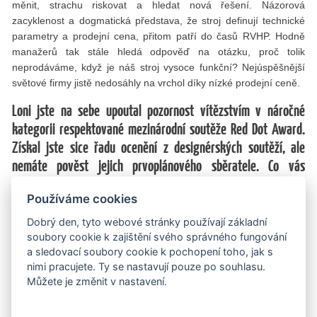
měnit, strachu riskovat a hledat nová řešení. Názorová
zacyklenost a dogmatická představa, že stroj definují technické
parametry a prodejní cena, přitom patří do časů RVHP. Hodně
manažerů tak stále hledá odpověď na otázku, proč tolik
neprodáváme, když je náš stroj vysoce funkční? Nejúspěšnější
světové firmy jistě nedosáhly na vrchol díky nízké prodejní ceně.
Loni jste na sebe upoutal pozornost vítězstvím v náročné
kategorii respektované mezinárodní soutěže Red Dot Award.
Získal jste sice řadu ocenění z designérských soutěží, ale
nemáte pověst jejich prvoplánového sběratele. Co vás
tentokrát motivovalo, abyste se do ní přihlásil?
Používáme cookies
Moji studenti. Uvědomil jsem si, že je nabádám k tomu, aby
Dobrý den, tyto webové stránky používají základní
poměřovali své síly s konkurencí, a přitom jim nejdu příkladem.
soubory cookie k zajištění svého správného fungování
A musím také poděkovat svojí přítelkyni Markétě, která mi v mé
a sledovací soubory cookie k pochopení toho, jak s
nepřetržité časové tísni pomohla všechny podklady do soutěže
nimi pracujete. Ty se nastavují pouze po souhlasu.
nachystat, protože bych to bez ní asi ani neodeslal.
Můžete je změnit v nastavení.
Česko má být na co hrdé