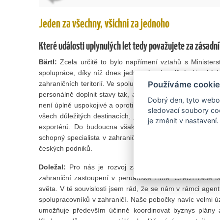
Jeden za všechny, všichni za jednoho
Které události uplynulých let tedy považujete za zásadní
Bärtl:
Zcela určitě to bylo napřímení vztahů s Ministers
spolupráce, díky níž dnes jednotná zahraniční síť nabí
zahraničních teritorií. Ve spolupráci s Ministerstvem fina
Používáme cookie
personálně doplnit stavy tak, abychom byli přítomni na ne
Dobrý den, tyto webov
není úplně uspokojivé a oproti jiným evropským státům s
sledovací soubory coo
všech důležitých destinacích, jsme aktuálně v situaci, 
je změnit v nastavení.
exportérů. Do budoucna však budeme usilovat o další p
schopný specialista v zahraničí znamená jednoduše víc
českých podniků.
Doležal:
Pro nás je rozvoj zahraničních kanceláří zásad
zahraniční zastoupení v peruánské Limě. CzechTrade tak
světa. V té souvislosti jsem rád, že se nám v rámci agen
spolupracovníků v zahraničí. Naše pobočky navíc velmi úz
umožňuje především účinně koordinovat byznys plány a