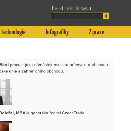
Hledat na tomto webu
 technologie
Infografiky
Z praxe
 Bärtl
pracuje jako náměstek ministra průmyslu a obchodu
opské unie a zahraničního obchodu.
 Doležal, MBA
je generální ředitel CzechTrade.