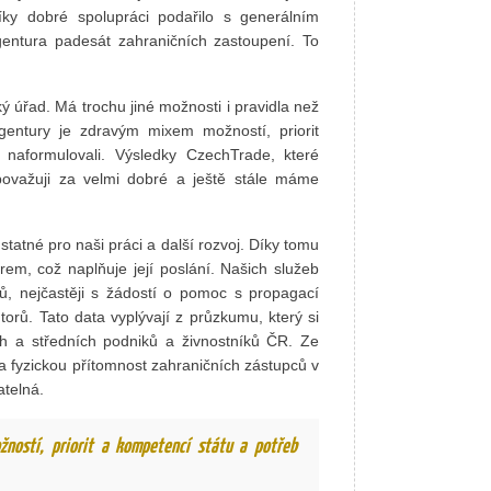
íky dobré spolupráci podařilo s generálním
gentura padesát zahraničních zastoupení. To
ký úřad. Má trochu jiné možnosti i pravidla než
gentury je zdravým mixem možností, priorit
 naformulovali. Výsledky CzechTrade, které
považuji za velmi dobré a ještě stále máme
atné pro naši práci a další rozvoj. Díky tomu
rem, což naplňuje její poslání. Našich služeb
rů, nejčastěji s žádostí o pomoc s propagací
orů. Tato data vyplývají z průzkumu, který si
h a středních podniků a živnostníků ČR. Ze
na fyzickou přítomnost zahraničních zástupců v
atelná.
ností, priorit a kompetencí státu a potřeb