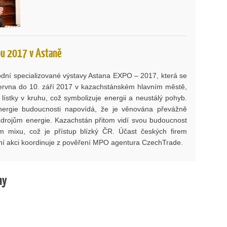
pu 2017 v Astaně
dní specializované výstavy Astana EXPO – 2017, která se
ervna do 10. září 2017 v kazachstánském hlavním městě,
i lístky v kruhu, což symbolizuje energii a neustálý pohyb.
nergie budoucnosti napovídá, že je věnována převážně
 zdrojům energie. Kazachstán přitom vidí svou budoucnost
m mixu, což je přístup blízký ČR. Účast českých firem
žní akci koordinuje z pověření MPO agentura CzechTrade.
hy