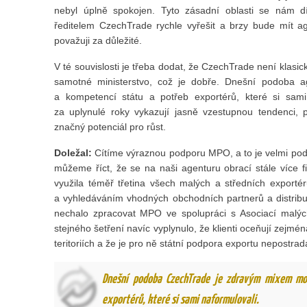
nebyl úplně spokojen. Tyto zásadní oblasti se nám d
ředitelem CzechTrade rychle vyřešit a brzy bude mít a
považuji za důležité.
V té souvislosti je třeba dodat, že CzechTrade není klasic
samotné ministerstvo, což je dobře. Dnešní podoba a
a kompetencí státu a potřeb exportérů, které si sami
za uplynulé roky vykazují jasně vzestupnou tendenci, 
značný potenciál pro růst.
Doležal:
Cítíme výraznou podporu MPO, a to je velmi podst
můžeme říct, že se na naši agenturu obrací stále více fi
využila téměř třetina všech malých a středních exporté
a vyhledáváním vhodných obchodních partnerů a distribut
nechalo zpracovat MPO ve spolupráci s Asociací malýc
stejného šetření navíc vyplynulo, že klienti oceňují zejmé
teritoriích a že je pro ně státní podpora exportu nepostrad
Dnešní podoba CzechTrade je zdravým mixem mož
exportérů, které si sami naformulovali.