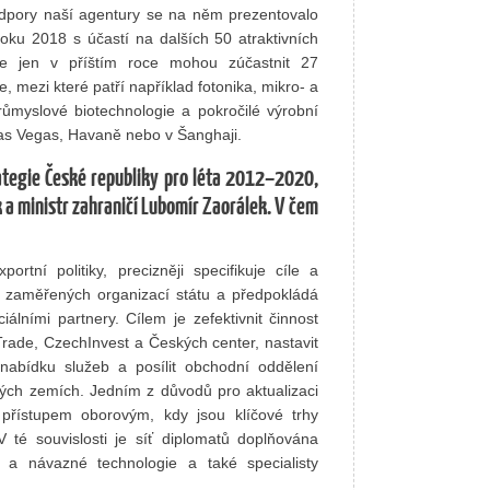
dpory naší agentury se na něm prezentovalo
u 2018 s účastí na dalších 50 atraktivních
 se jen v příštím roce mohou zúčastnit 27
 mezi které patří například fotonika, mikro- a
průmyslové biotechnologie a pokročilé výrobní
Las Vegas, Havaně nebo v Šanghaji.
rategie České republiky pro léta 2012–2020,
k a ministr zahraničí Lubomír Zaorálek. V čem
ortní politiky, precizněji specifikuje cíle a
ě zaměřených organizací státu a předpokládá
lními partnery. Cílem je zefektivnit činnost
rade, CzechInvest a Českých center, nastavit
it nabídku služeb a posílit obchodní oddělení
ých zemích. Jedním z důvodů pro aktualizaci
pu přístupem oborovým, kdy jsou klíčové trhy
V té souvislosti je síť diplomatů doplňována
í a návazné technologie a také specialisty