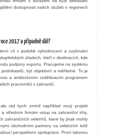
servisu firmám s důrazem na B2B setkávání
jištění dostupnosti našich služeb v regionech
roce 2017 a případně dál?
terní cíl v podobě vyhodnocení a zvyšování
tupitelských úřadech, kteří v destinacích, kde
gendu podpory exportu. Pracujeme na systému
odnikatelů, být objektivní a měřitelné. To je
pravou a ambiciózním vzdělávacím programem
našich pracovníků v zahraničí.
le rád bych zmínil například nový projekt
 středním firmám vstup na zahraniční trhy,
 zahraničních veletrhů, které by jinak mohly
nými obchodními partnery na veletrzích totiž
doucí perspektivní spolupráce. První takovou