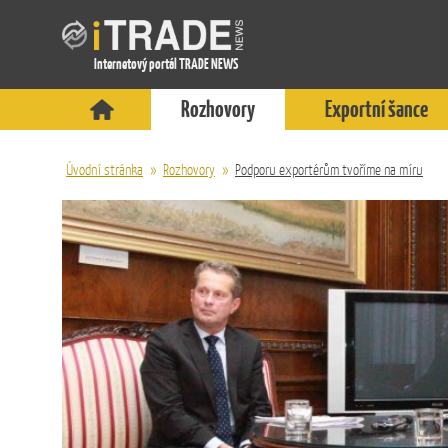
Internetový portál TRADE NEWS
Rozhovory
Exportní šance
Úvodní stránka
»
Rozhovory
»
Podporu exportérům tvoříme na míru