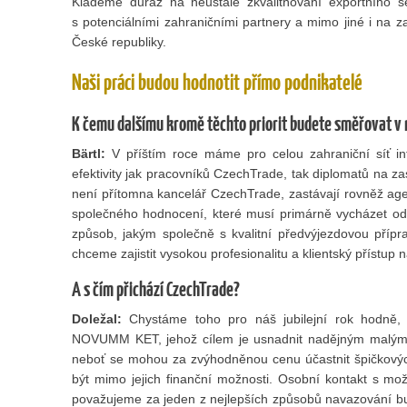
Klademe důraz na neustálé zkvalitňování exportního 
s potenciálními zahraničními partnery a mimo jiné i na za
České republiky.
Naši práci budou hodnotit přímo podnikatelé
K čemu dalšímu kromě těchto priorit budete směřovat v 
Bärtl:
V příštím roce máme pro celou zahraniční síť in
efektivity jak pracovníků CzechTrade, tak diplomatů na zas
není přítomna kancelář CzechTrade, zastávají rovněž a
společného hodnocení, které musí primárně vycházet od p
způsob, jakým společně s kvalitní předvýjezdovou pří
chceme zajistit vysokou profesionalitu a klientský přístup 
A s čím přichází CzechTrade?
Doležal:
Chystáme toho pro náš jubilejní rok hodně, a
NOVUMM KET, jehož cílem je usnadnit nadějným malým a
neboť se mohou za zvýhodněnou cenu účastnit špičkových
být mimo jejich finanční možnosti. Osobní kontakt s mož
považujeme za jeden z nejlepších způsobů navazování bu