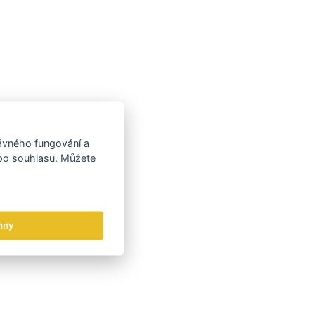
rávného fungování a
 po souhlasu. Můžete
hny