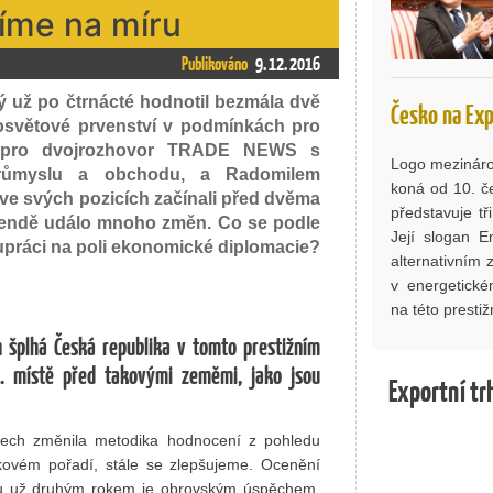
íme na míru
Publikováno
9. 12. 2016
ý už po čtrnácté hodnotil bezmála dvě
Česko na Ex
losvětové prvenství v podmínkách pro
cí pro dvojrozhovor TRADE NEWS s
Logo mezináro
průmyslu a obchodu, a Radomilem
koná od 10. č
 ve svých pozicích začínali před dvěma
představuje tř
agendě událo mnoho změn. Co se podle
Její slogan E
lupráci na poli ekonomické diplomacie?
alternativním
v energetické
na této presti
h šplhá Česká republika v tomto prestižním
7. místě před takovými zeměmi, jako jsou
Exportní tr
tech změnila metodika hodnocení z pohledu
kovém pořadí, stále se zlepšujeme. Ocenění
kou už druhým rokem je obrovským úspěchem.