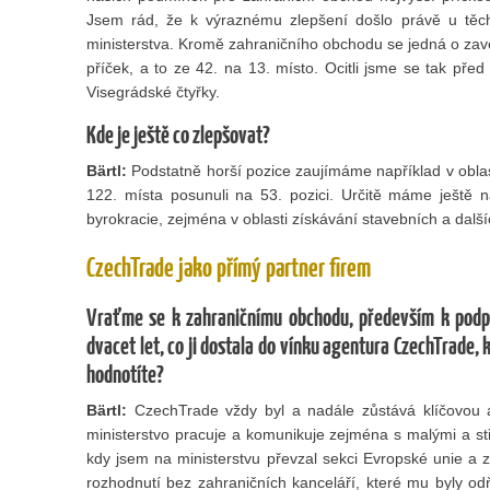
Jsem rád, že k výraznému zlepšení došlo právě u těch
ministerstva. Kromě zahraničního obchodu se jedná o zave
příček, a to ze 42. na 13. místo. Ocitli jsme se tak před
Visegrádské čtyřky.
Kde je ještě co zlepšovat?
Bärtl:
Podstatně horší pozice zaujímáme například v oblast
122. místa posunuli na 53. pozici. Určitě máme ještě n
byrokracie, zejména v oblasti získávání stavebních a další
CzechTrade jako přímý partner firem
Vraťme se k zahraničnímu obchodu, především k podpo
dvacet let, co ji dostala do vínku agentura CzechTrade, k
hodnotíte?
Bärtl:
CzechTrade vždy byl a nadále zůstává klíčovou 
ministerstvo pracuje a komunikuje zejména s malými a st
kdy jsem na ministerstvu převzal sekci Evropské unie a 
rozhodnutí bez zahraničních kanceláří, které mu byly odň