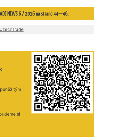
 TRADE NEWS 6 / 2016 na straně 44—46.
CzechTrade
ic
i peněžitým
 budeme si