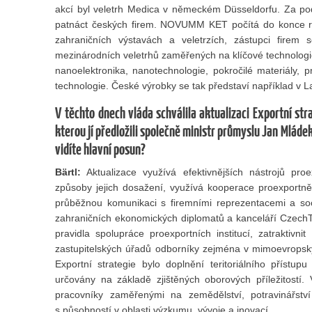
akcí byl veletrh Medica v německém Düsseldorfu. Za po
patnáct českých firem. NOVUMM KET počítá do konce rok
zahraničních výstavách a veletrzích, zástupci firem
mezinárodních veletrhů zaměřených na klíčové technologie,
nanoelektronika, nanotechnologie, pokročilé materiály, 
technologie. České výrobky se tak představí například v 
V těchto dnech vláda schválila aktualizaci Exportní st
kterou jí předložili společně ministr průmyslu Jan Mláde
vidíte hlavní posun?
Bärtl:
Aktualizace využívá efektivnějších nástrojů proexp
způsoby jejich dosažení, využívá kooperace proexportn
průběžnou komunikaci s firemními reprezentacemi a sociá
zahraničních ekonomických diplomatů a kanceláří CzechT
pravidla spolupráce proexportních institucí, zatraktivn
zastupitelských úřadů odborníky zejména v mimoevropsk
Exportní strategie bylo doplnění teritoriálního přístu
určovány na základě zjištěných oborových příležitostí. 
pracovníky zaměřenými na zemědělství, potravinářstv
s působností v oblasti výzkumu, vývoje a inovací.