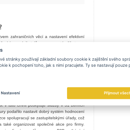
?
tvem zahraničních věcí a nastavení efektivní
zí českým podnikatelům pomoc v téměř stovce
ncí se nám podařilo, alespoň v rámci možností,
s
jžádanějších světových trzích. I když to ještě
é stránky používají základní soubory cookie k zajištění svého sp
tále nemáme dostatečný počet profesionálů ve
kie k pochopení toho, jak s nimi pracujete. Ty se nastavují pouze
kdy solidně zvládáme pokrývat poptávku našich
osilování asistenčních kapacit, neboť každý
e úspěšně zrealizovaných obchodních případů
Nastavení
Přijmout všec
ní. Na konci července jsme otevřeli již 49.
 v tuto chvíli poskytuje služby v 51 zemích
tury podařilo nastavit dobrý systém hodnocení
ce spolupracují se zastupitelskými úřady, což
 také organizovat společné akce pro firmy.