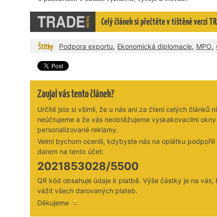
Celý článek si přečtěte v tištěné verzi
,
,
,
Štítky
Podpora exportu
Ekonomická diplomacie
MPO
Zaujal vás tento článek?
Určitě jste si všimli, že u nás ani za čtení celých článků n
neúčtujeme a že vás neobtěžujeme vyskakovacími okny
personalizované reklamy.
Velmi bychom ocenili, kdybyste nás na oplátku podpořil
darem na tento účet:
2021853028/5500
QR kód obsahuje údaje k platbě. Výše částky je na vás,
vážit všech darovaných plateb.
Děkujeme 😊