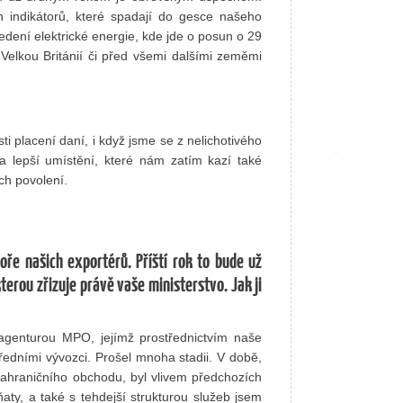
 indikátorů, které spadají do gesce našeho
dení elektrické energie, kde jde o posun o 29
 Velkou Británií či před všemi dalšími zeměmi
i placení daní, i když jsme se z nelichotivého
a lepší umístění, které nám zatím kazí také
ch povolení.
ře našich exportérů. Příští rok to bude už
terou zřizuje právě vaše ministerstvo. Jak ji
agenturou MPO, jejímž prostřednictvím naše
ředními vývozci. Prošel mnoha stadii. V době,
zahraničního obchodu, byl vlivem předchozích
aty, a také s tehdejší strukturou služeb jsem