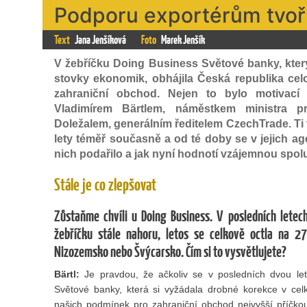
Podporu exportérům tvoř
Text
Jana Jenšíková
Foto
Marek Jenšík
V žebříčku Doing Business Světové banky, kter
stovky ekonomik, obhájila Česká republika ce
zahraniční obchod. Nejen to bylo motiva
Vladimírem Bärtlem, náměstkem ministra 
Doležalem, generálním ředitelem CzechTrade. Ti
lety téměř současně a od té doby se v jejich 
nich podařilo a jak nyní hodnotí vzájemnou spo
Stále je co zlepšovat
Zůstaňme chvíli u Doing Business. V posledních letec
žebříčku stále nahoru, letos se celkově octla na 2
Nizozemsko nebo Švýcarsko. Čím si to vysvětlujete?
Bärtl:
Je pravdou, že ačkoliv se v posledních dvou le
Světové banky, která si vyžádala drobné korekce v cel
našich podmínek pro zahraniční obchod nejvyšší příč