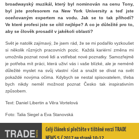
broadwayský muzikál, který byl nominován na cenu Tony,
byl jste profesorem na New York University a teď jste
oceňovaným expertem na vodu. Jak se to tak přihodí?
Ve které profesi jste se cítil nejlépe? A co je důležité pro to,
aby se člověk prosadil v jakékoli oblasti?
Svět je natolik zajímavý, že jsem rád, že se mi podařilo vyzkoušet
si několik různých pracovních pozic. Každá kariérní změna mi
umožnila poznat nové lidi a vstřebat nové poznatky. Samozřejmě
je potřeba mít práci, která uživí vás i vaše blízké, ale je neméně
důležité myslet na svůj vlastní růst a snažit se dívat na svět
pokaždé novýma očima. Kdybych se nestal spisovatelem, třeba
bych nikdy neměl možnost poznat Česko tak inspirativním
způsobem.
Text: Daniel Libertin a Věra Vortelová
Foto: Talia Siegel a Eva Stanovská
Celý článek si přečtěte v tištěné verzi TRADE
NEWS 5 / 2017 na straně 10-12.