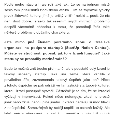
Podle mého názoru hraje roli také fakt, že se na jednom místě
sešlo tolik příslušníků židovského etnika. Tím se zvýraznil typický
prvek židovské kultury, jímž je určitý vnitřní neklid a pocit, že nic
není dost dobré. Izraelci tak řešením svých vnitřních problémů
dospěli víceméně náhodou k tomu, že pomáhají řešit také
některé problémy globálního charakteru.
Jste mimo jiné členem poradního sboru v izraelské
organizaci na podporu start­upů (Start­Up Nation Central).
Můžete ve stručnosti popsat, jak to v Izraeli funguje? Jaké
start­upy se prosadily mezinárodně?
Bude to možná znít trochu přehnaně, ale v podstatě celý Izrael je
takový úspěšný start­up. Jaká jiná země, která vznikla v
poválečné éře, zaznamenala takový úspěch jako on? Něco
z tohoto úspěchu se pak odráží ve fantastické startupové kultuře,
kterou Izrael postupně vytvořil. Částečně je to tím, že se Izraelci
vyžívají v improvizaci. Pokud něco nefunguje, zkusí to prostě
jinak nebo zkusí něco úplně jiného. Zkrátka nedělají si moc hlavu
z neúspěchů. Samozřejmě by raději uspěli, to ostatně každý. Ale
když nejste připraveni na selhání, nemůže z vás být dobrý