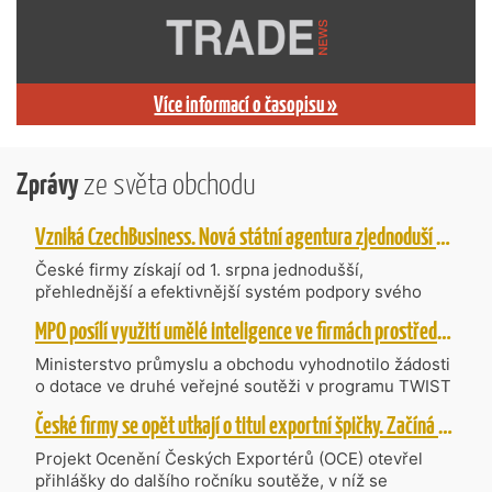
Více informací o časopisu »
Zprávy
ze světa obchodu
Vzniká CzechBusiness. Nová státní agentura zjednoduší podporu českých firem
České firmy získají od 1. srpna jednodušší,
přehlednější a efektivnější systém podpory svého
podnikání. Vzniká nová státní agentura
MPO posílí využití umělé inteligence ve firmách prostřednictvím 40 projektů z programu TWIST
CzechBusiness, která propojuje dosavadní
kompetence agentur CzechTrade a CzechInvest.
Ministerstvo průmyslu a obchodu vyhodnotilo žádosti
Firmám nabídne jednoho partnera pro rozvoj od
o dotace ve druhé veřejné soutěži v programu TWIST
inovací až po zahraniční expanzi.
– Transfer, Výzkum, Vývoj a Inovace pro Strategické
České firmy se opět utkají o titul exportní špičky. Začíná další ročník Ocenění Českých Exportérů
Technologie, do které bylo podáno 318 návrhů
projektů požadujících dotaci o celkovém objemu 4,27
Projekt Ocenění Českých Exportérů (OCE) otevřel
mld. Kč. Částkou 630 mil. Kč bude podpořeno čtyřicet
přihlášky do dalšího ročníku soutěže, v níž se