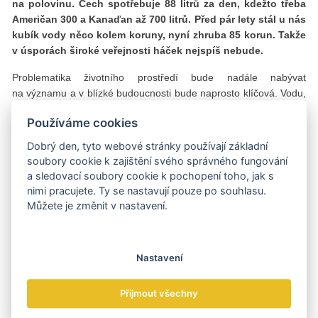
na polovinu. Čech spotřebuje 88 litrů za den, kdežto třeba
Američan 300 a Kanaďan až 700 litrů. Před pár lety stál u nás
kubík vody něco kolem koruny, nyní zhruba 85 korun. Takže
v úsporách široké veřejnosti háček nejspíš nebude.
Problematika životního prostředí bude nadále nabývat
na významu a v blízké budoucnosti bude naprosto klíčová. Vodu,
a zejména odpadní vody, musíme upravovat na stále vyšší
Používáme cookies
úrovni. To neplatí jen pro Česko, ale pro každou
industrializovanou a moderní zemi.
Dobrý den, tyto webové stránky používají základní
soubory cookie k zajištění svého správného fungování
Českou republiku, jednu z prvních zemí, v nichž vyšel
a sledovací soubory cookie k pochopení toho, jak s
překlad vaší knihy, jste navštívil již několikrát. Jak hodnotíte
nimi pracujete. Ty se nastavují pouze po souhlasu.
příležitosti izraelských firem v Česku? A co je naopak
Můžete je změnit v nastavení.
podstatné nejen pro české firmy, aby uspěly na tamním
trhu?
Izrael vytváří něco, co má velkou hodnotu pro každý stát, takže
Nastavení
nemám pochyb o tom, že izraelské firmy mohou v Česku uspět,
ať už přímo nebo prostřednictvím prodeje výrobků, jejichž části
Přijmout všechny
byly třeba vyrobeny v Izraeli.