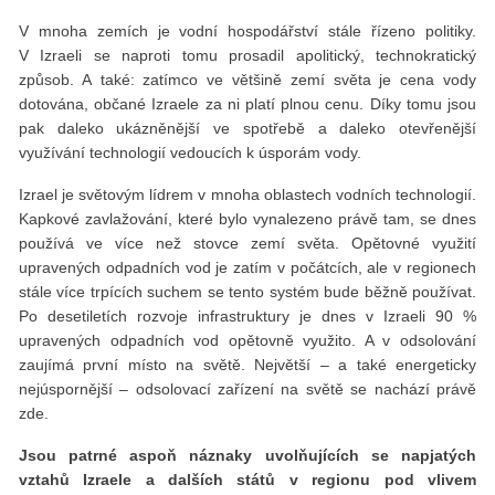
V mnoha zemích je vodní hospodářství stále řízeno politiky.
V Izraeli se naproti tomu prosadil apolitický, technokratický
způsob. A také: zatímco ve většině zemí světa je cena vody
dotována, občané Izraele za ni platí plnou cenu. Díky tomu jsou
pak daleko ukázněnější ve spotřebě a daleko otevřenější
využívání technologií vedoucích k úsporám vody.
Izrael je světovým lídrem v mnoha oblastech vodních technologií.
Kapkové zavlažování, které bylo vynalezeno právě tam, se dnes
používá ve více než stovce zemí světa. Opětovné využití
upravených odpadních vod je zatím v počátcích, ale v regionech
stále více trpících suchem se tento systém bude běžně používat.
Po desetiletích rozvoje infrastruktury je dnes v Izraeli 90 %
upravených odpadních vod opětovně využito. A v odsolování
zaujímá první místo na světě. Největší – a také energeticky
nejúspornější – odsolovací zařízení na světě se nachází právě
zde.
Jsou patrné aspoň náznaky uvolňujících se napjatých
vztahů Izraele a dalších států v regionu pod vlivem