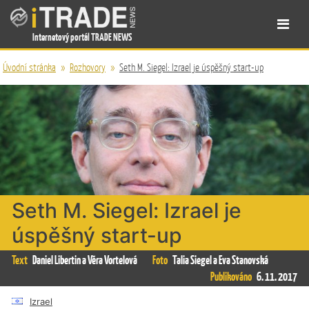
Internetový portál TRADE NEWS
Úvodní stránka
»
Rozhovory
»
Seth M. Siegel: Izrael je úspěšný start-up
Seth M. Siegel: Izrael je
úspěšný start-up
Text
Daniel Libertin a Věra Vortelová
Foto
Talia Siegel a Eva Stanovská
Publikováno
6. 11. 2017
Izrael