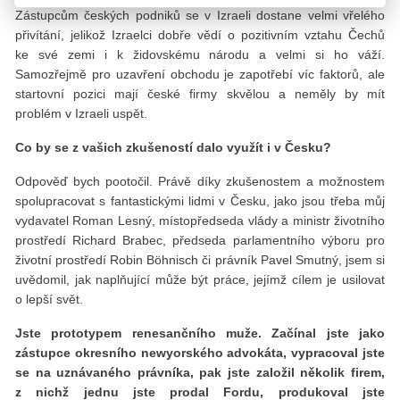
Zástupcům českých podniků se v Izraeli dostane velmi vřelého
přivítání, jelikož Izraelci dobře vědí o pozitivním vztahu Čechů
ke své zemi i k židovskému národu a velmi si ho váží.
Samozřejmě pro uzavření obchodu je zapotřebí víc faktorů, ale
startovní pozici mají české firmy skvělou a neměly by mít
problém v Izraeli uspět.
Co by se z vašich zkušeností dalo využít i v Česku?
Odpověď bych pootočil. Právě díky zkušenostem a možnostem
spolupracovat s fantastickými lidmi v Česku, jako jsou třeba můj
vydavatel Roman Lesný, místopředseda vlády a ministr životního
prostředí Richard Brabec, předseda parlamentního výboru pro
životní prostředí Robin Böhnisch či právník Pavel Smutný, jsem si
uvědomil, jak naplňující může být práce, jejímž cílem je usilovat
o lepší svět.
Jste prototypem renesančního muže. Začínal jste jako
zástupce okresního newyorského advokáta, vypracoval jste
se na uznávaného právníka, pak jste založil několik firem,
z nichž jednu jste prodal Fordu, produkoval jste