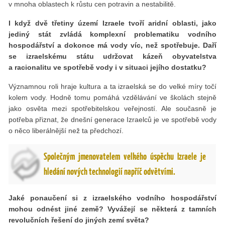
v mnoha oblastech k růstu cen potravin a nestabilitě.
I když dvě třetiny území Izraele tvoří aridní oblasti, jako
jediný stát zvládá komplexní problematiku vodního
hospodářství a dokonce má vody víc, než spotřebuje. Daří
se izraelskému státu udržovat kázeň obyvatelstva
a racionalitu ve spotřebě vody i v situaci jejího dostatku?
Významnou roli hraje kultura a ta izraelská se do velké míry točí
kolem vody. Hodně tomu pomáhá vzdělávání ve školách stejně
jako osvěta mezi spotřebitelskou veřejností. Ale současně je
potřeba přiznat, že dnešní generace Izraelců je ve spotřebě vody
o něco liberálnější než ta předchozí.
Společným jmenovatelem velkého úspěchu Izraele je
hledání nových technologií napříč odvětvími.
Jaké ponaučení si z izraelského vodního hospodářství
mohou odnést jiné země? Vyvážejí se některá z tamních
revolučních řešení do jiných zemí světa?