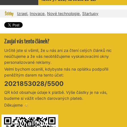
,
,
,
Štítky
Izrael
Inovace
Nové technologie
Startupy
Zaujal vás tento článek?
Určitě jste si všimli, že u nás ani za čtení celých článků nic
neúčtujeme a že vás neobtěžujeme vyskakovacími okny
personalizované reklamy.
Velmi bychom ocenili, kdybyste nás na oplátku podpořili
peněžitým darem na tento účet:
2021853028/5500
QR kód obsahuje údaje k platbě. Výše částky je na vás,
budeme si vážit všech darovaných plateb.
Děkujeme 😊