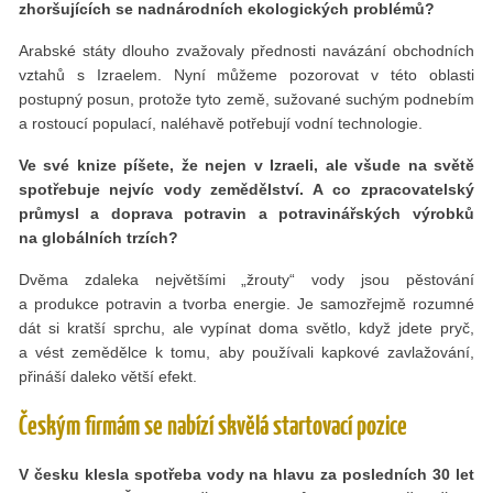
zhoršujících se nadnárodních ekologických problémů?
Arabské státy dlouho zvažovaly přednosti navázání obchodních
vztahů s Izraelem. Nyní můžeme pozorovat v této oblasti
postupný posun, protože tyto země, sužované suchým podnebím
a rostoucí populací, naléhavě potřebují vodní technologie.
Ve své knize píšete, že nejen v Izraeli, ale všude na světě
spotřebuje nejvíc vody zemědělství. A co zpracovatelský
průmysl a doprava potravin a potravinářských výrobků
na globálních trzích?
Dvěma zdaleka největšími „žrouty“ vody jsou pěstování
a produkce potravin a tvorba energie. Je samozřejmě rozumné
dát si kratší sprchu, ale vypínat doma světlo, když jdete pryč,
a vést zemědělce k tomu, aby používali kapkové zavlažování,
přináší daleko větší efekt.
Českým firmám se nabízí skvělá startovací pozice
V česku klesla spotřeba vody na hlavu za posledních 30 let