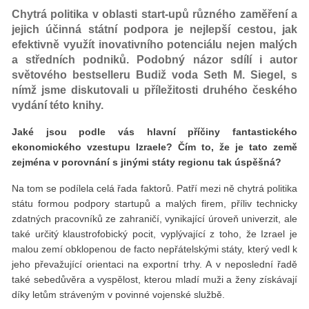
Chytrá politika v oblasti start-upů různého zaměření a
jejich účinná státní podpora je nejlepší cestou, jak
efektivně využít inovativního potenciálu nejen malých
a středních podniků. Podobný názor sdílí i autor
světového bestselleru Budiž voda Seth M. Siegel, s
nímž jsme diskutovali u příležitosti druhého českého
vydání této knihy.
Jaké jsou podle vás hlavní příčiny fantastického
ekonomického vzestupu Izraele? Čím to, že je tato země
zejména v porovnání s jinými státy regionu tak úspěšná?
Na tom se podílela celá řada faktorů. Patří mezi ně chytrá politika
státu formou podpory start­upů a malých firem, příliv technicky
zdatných pracovníků ze zahraničí, vynikající úroveň univerzit, ale
také určitý klaustrofobický pocit, vyplývající z toho, že Izrael je
malou zemí obklopenou de facto nepřátelskými státy, který vedl k
jeho převažující orientaci na exportní trhy. A v neposlední řadě
také sebedůvěra a vyspělost, kterou mladí muži a ženy získávají
díky letům stráveným v povinné vojenské službě.