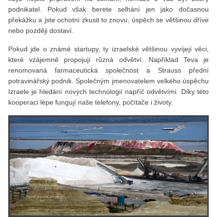
podnikatel. Pokud však berete selhání jen jako dočasnou
překážku a jste ochotni zkusit to znovu, úspěch se většinou dříve
nebo později dostaví.
Pokud jde o známé start­upy, ty izraelské většinou vyvíjejí věci,
které vzájemně propojují různá odvětví. Například Teva je
renomovaná farmaceutická společnost a Strauss přední
potravinářský podnik. Společným jmenovatelem velkého úspěchu
Izraele je hledání nových technologií napříč odvětvími. Díky této
kooperaci lépe fungují naše telefony, počítače i životy.