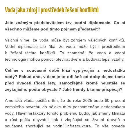
Voda jako zdroj i prostředek řešení konfliktů
Jste známým představitelem tzv. vodní diplomacie. Co si
všechno můžeme pod tímto pojmem představit?
Všichni víme, že voda může být zdrojem válečných konfliktů.
Vodní diplomacie ale říká, že voda může být i prostředkem
k řešení těchto konfliktů. To znamená, že voda a vodní
technologie mohou pomoci otevírat dveře a budovat lepší vztahy.
Čelíme v současné době krizi vyplývající z nedostatku
vody? Pokud ano, v čem je to odlišné od doby dejme tomu
před dvaceti třiceti lety, samozřejmě kromě neustále se
zvyšujícího počtu obyvatel? Jaké trendy k tomu přispívají?
Americká vláda počítá s tím, že do roku 2025 bude 60 procent
zemského povrchu do nějaké míry poznamenáno nedostatkem
vody. Hlavními faktory tohoto problému budou jak změny klimatu
a růst počtu obyvatel, tak i zlepšující se životní úroveň a
současně zhoršující se vodní infrastruktura. To vše povede