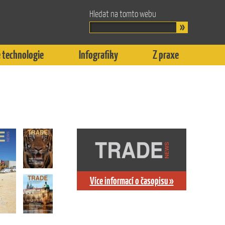
Hledat na tomto webu
 technologie
Infografiky
Z praxe
Více informací o časopisu »