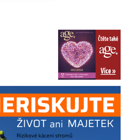
Čtěte také
Více »