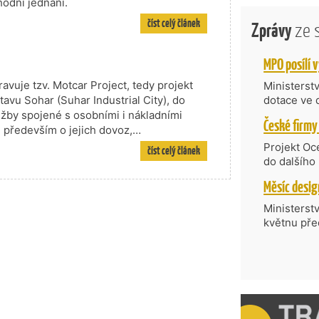
hodní jednání.
číst celý článek
Zprávy
ze 
vuje tzv. Motcar Project, tedy projekt
Ministerst
tavu Sohar (Suhar Industrial City), do
dotace ve 
Transfer, 
žby spojené s osobními i nákladními
Technologi
e především o jejich dovoz,…
požadující
Projekt Oc
číst celý článek
Částkou 63
do dalšího
hodnocenýc
firmy opět 
umělé inte
vyzdvihuje
do vývoje 
prosazují s
Ministerst
zásobníku 
přispívají
květnu pře
podpořeno 
nejen ekon
součást po
příběh.
Série odbo
zahraničí 
rostoucí v
českých fir
mezinárodn