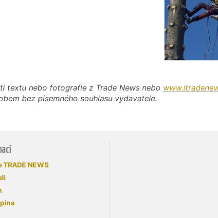
ti textu nebo fotografie z Trade News nebo
www.itradenew
působem bez písemného souhlasu vydavatele.
mací
se TRADE NEWS
li
n
upina