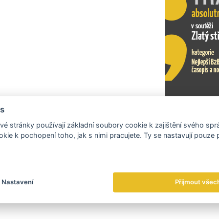
Czech Desi
CzechTrad
branding a
s
Exportní tr
é stránky používají základní soubory cookie k zajištění svého sp
kie k pochopení toho, jak s nimi pracujete. Ty se nastavují pouze
Nastavení
Přijmout všec