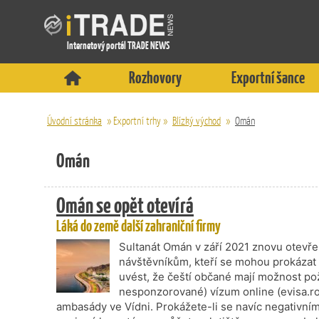
Internetový portál TRADE NEWS
Rozhovory
Exportní šance
Úvodní stránka
»
Exportní trhy
»
Blízký východ
»
Omán
Omán
Omán se opět otevírá
Láká do země další zahraniční firmy
Sultanát Omán v září 2021 znovu otevře
návštěvníkům, kteří se mohou prokázat
uvést, že čeští občané mají možnost požá
nesponzorované) vízum online (evisa.r
ambasády ve Vídni. Prokážete-li se navíc negativním