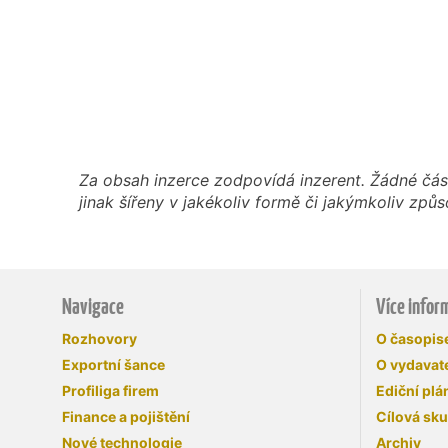
Za obsah inzerce zodpovídá inzerent. Žádné čás
jinak šířeny v jakékoliv formě či jakýmkoliv z
Navigace
Více infor
Rozhovory
O časopi
Exportní šance
O vydavate
Profiliga firem
Ediční plá
Finance a pojištění
Cílová sk
Nové technologie
Archiv