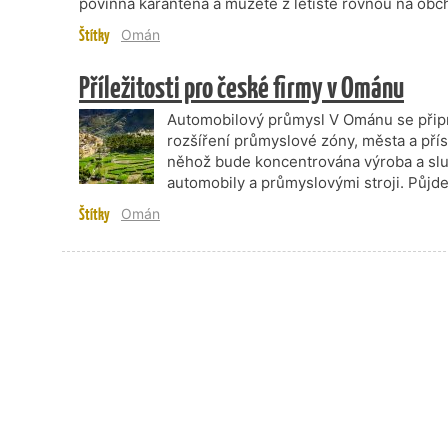
povinná karanténa a můžete z letiště rovnou na obc
Štítky
Omán
Příležitosti pro české firmy v Ománu
Automobilový průmysl V Ománu se připra
rozšíření průmyslové zóny, města a přís
něhož bude koncentrována výroba a slu
automobily a průmyslovými stroji. Půjd
Štítky
Omán