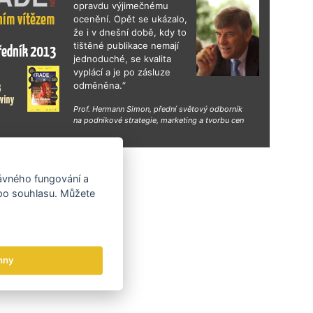
gn Days v Mexiku nebo exportní konference
opravdu výjimečnému
e Design pro business 2026 zaměřená na
ocenění. Opět se ukázalo,
 budování značek na zahraničních trzích.
že i v dnešní době, kdy to
tištěné publikace nemají
jednoduché, se kvalita
vyplácí a je po zásluze
odměněna.“
Prof. Hermann Simon, přední světový odborník
na podnikové strategie, marketing a tvorbu cen
hy
rávného fungování a
 po souhlasu. Můžete
hny