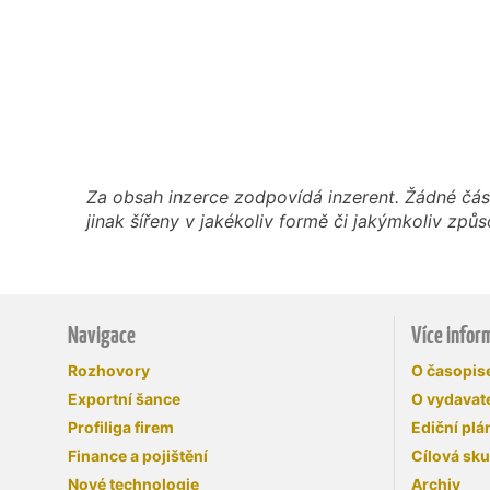
Za obsah inzerce zodpovídá inzerent. Žádné čás
jinak šířeny v jakékoliv formě či jakýmkoliv z
Navigace
Více infor
Rozhovory
O časopi
Exportní šance
O vydavate
Profiliga firem
Ediční plá
Finance a pojištění
Cílová sk
Nové technologie
Archiv