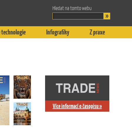
Hledat na tomto webu
 technologie
Infografiky
Z praxe
Více informací o časopisu »