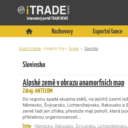
Internetový portál TRADE NEWS
Rozhovory
Exportní šance
Úvodní stránka
»
Exportní trhy
»
Evropa
»
Slovinsko
Slovinsko
Alpské země v obrazu anamorfních map
Zdroj: ANTECOM
Do regionu spadá skupina států, na jejichž území lež
Německo, Švýcarsko, Lichtenštejnsko, Rakousko a Slo
země řadí jen zřídka, přestože mají pohoří, která js
příkladnou organizovaností…
Štítky
Německo
,
Rakousko
,
Švýcarsko
,
Lichtenštejnsko