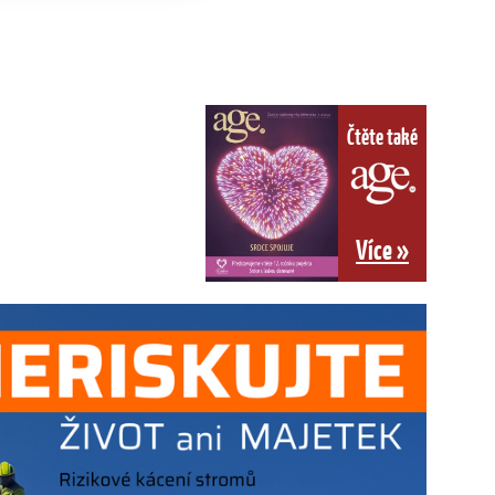
Čtěte také
Více »