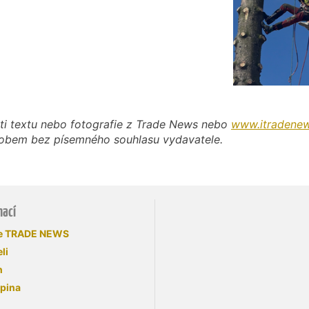
ti textu nebo fotografie z Trade News nebo
www.itradenew
působem bez písemného souhlasu vydavatele.
mací
se TRADE NEWS
li
n
upina