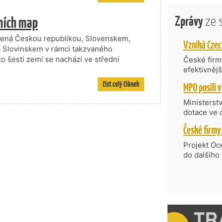
Zprávy
ze 
ních map
vořená Českou republikou, Slovenskem,
 Slovinskem v rámci takzvaného
to šesti zemí se nachází ve střední
České firmy
efektivněj
státní age
číst celý článek
kompetenc
nabídne je
Ministerst
zahraniční
dotace ve 
Transfer, 
Technologi
požadující
Projekt Oc
Částkou 63
do dalšího
hodnocenýc
firmy opět 
umělé inte
vyzdvihuje
do vývoje 
prosazují s
zásobníku 
přispívají
podpořeno 
nejen ekon
příběh.