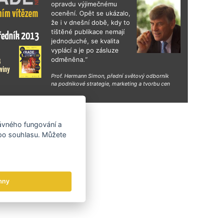
opravdu výjimečnému
ocenění. Opět se ukázalo,
že i v dnešní době, kdy to
tištěné publikace nemají
jednoduché, se kvalita
vyplácí a je po zásluze
odměněna.“
Prof. Hermann Simon, přední světový odborník
na podnikové strategie, marketing a tvorbu cen
hy
rávného fungování a
 po souhlasu. Můžete
hny