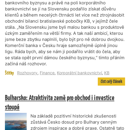
bankovního byznysu a právě na poli korporátního
bankovnictví se jí na Slovensku podařilo získat důvěru
klientů a během necelých čtrnácti let více než ztrojnásobit
obchodní bilanci bratislavské pobočky KB, v jejímž čele
stála. „Na Slovensku jsme byli malou bankou s produktově
úzkým zaměřením na větší firmy. A tak naší ambicí, kterou
jsme beze zbytku naplnili, bylo být pro ně dobrou dvojkou.
Komerční banka v Česku hraje samozřejmě úplně jinou
ligu. Ráda bych, aby se nám ji podařilo vrátit do čela, aby
se stala opět první dámou českého byznysu,“ tímto přáním
začíná náš rozhovor.
Štítky
Rozhovory
,
Finance
,
Korporátní bankovnictví
,
KB
číst celý článek
Bulharsko: Atraktivita země pro obchod i investice
stoupá
Na základě pozitivní historické zkušenosti
zůstává Česko dosud pro Bulhary cenným
zdrojem inspirace a dobré praxe. Ostatně tato