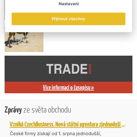
Nastavení
Přijmout všechny
Více informací o časopisu »
Zprávy
ze světa obchodu
Vzniká CzechBusiness. Nová státní agentura zjednoduší podporu českých firem
České firmy získají od 1. srpna jednodušší,