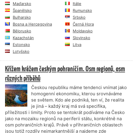
Maďarsko
Itálie
Španělsko
Rumunsko
Bulharsko
Srbsko
Bosna a Hercegovina
Černá Hora
Bělorusko
Moldavsko
Kazachstán
Slovinsko
Estonsko
Litva
Lotyšsko
Křížem krážem českým pohraničím. Osm regionů, osm
různých příběhů
Českou republiku máme tendenci vnímat jako
homogenní ekonomiku, kterou srovnáváme
se světem. Kdo ale podniká, ten ví, že realita
je jiná – každý kraj má svá specifika,
příležitosti i limity. Proto se tentokrát podíváme na Česko
jako na mozaiku regionů na periferii státu, konkrétně na
osm pohraničních krajů. Právě v příhraničních oblastech
jsou totiž rozdíly nejmarkantnější a najdeme zde