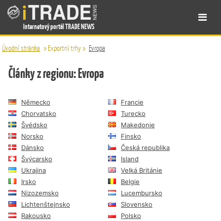
Internetový portál TRADE NEWS
Úvodní stránka
»
Exportní trhy
»
Evropa
Články z regionu: Evropa
Německo
Francie
Chorvatsko
Turecko
Švédsko
Makedonie
Norsko
Finsko
Dánsko
Česká republika
Švýcarsko
Island
Ukrajina
Velká Británie
Irsko
Belgie
Nizozemsko
Lucembursko
Lichtenštejnsko
Slovensko
Rakousko
Polsko