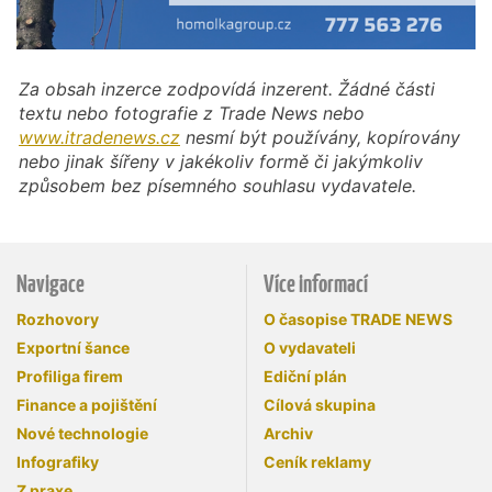
Za obsah inzerce zodpovídá inzerent. Žádné části
textu nebo fotografie z Trade News nebo
www.itradenews.cz
nesmí být používány, kopírovány
nebo jinak šířeny v jakékoliv formě či jakýmkoliv
způsobem bez písemného souhlasu vydavatele.
Navigace
Více informací
Rozhovory
O časopise TRADE NEWS
Exportní šance
O vydavateli
Profiliga firem
Ediční plán
Finance a pojištění
Cílová skupina
Nové technologie
Archiv
Infografiky
Ceník reklamy
Z praxe