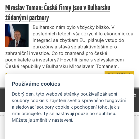
Miroslav Toman: České firmy jsou v Bulharsku
žádanými partnery
Bulharsko nám bylo vždycky blízko. V
posledních letech však zrychlilo ekonomickou
integraci se zbytkem EU, plánuje vstup do
eurozóny a stává se atraktivnějším pro
zahraniční investice. Co to znamená pro české
podnikatele a investory? Hovořili jsme s velvyslancem
České republiky v Bulharsku Miroslavem Tomanem.
číst celý článek
Štítky
Bulharsko
,
Ekonomická diplomacie
Používáme cookies
1
2
3
4
14
28
41
další »
…
…
…
Dobrý den, tyto webové stránky používají základní
soubory cookie k zajištění svého správného fungování
54
…
a sledovací soubory cookie k pochopení toho, jak s
nimi pracujete. Ty se nastavují pouze po souhlasu.
Můžete je změnit v nastavení.
Archiv čísel