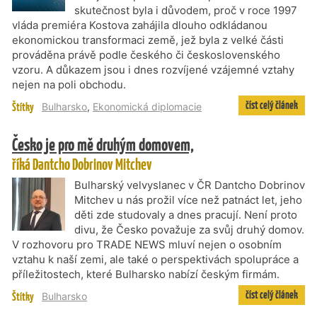
skutečnost byla i důvodem, proč v roce 1997
vláda premiéra Kostova zahájila dlouho odkládanou
ekonomickou transformaci země, jež byla z velké části
prováděna právě podle českého či československého
vzoru. A důkazem jsou i dnes rozvíjené vzájemné vztahy
nejen na poli obchodu.
číst celý článek
Štítky
Bulharsko
,
Ekonomická diplomacie
Česko je pro mě druhým domovem,
říká Dantcho Dobrinov Mitchev
Bulharský velvyslanec v ČR Dantcho Dobrinov
Mitchev u nás prožil více než patnáct let, jeho
děti zde studovaly a dnes pracují. Není proto
divu, že Česko považuje za svůj druhý domov.
V rozhovoru pro TRADE NEWS mluví nejen o osobním
vztahu k naší zemi, ale také o perspektivách spolupráce a
příležitostech, které Bulharsko nabízí českým firmám.
číst celý článek
Štítky
Bulharsko