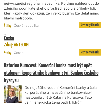
nejvýraznější regionální specifika. Pojďme nahlédnout do
zdejšího podnikatelského prostředí spolu s příběhy lidí,
kteří každý den dokazují, že i velký byznys lze dělat mimo
hlavní metropole.
číst celý článek
Štítky
Česká republika
Česko
Zdroj: ANTECOM
číst celý článek
Štítky
Česko
Katarína Kurucová: Komerční banka musí být opět
etalonem korporátního bankovnictví. Bankou českého
byznysu
Do nejužšího vedení Komerční banky a čela
korporátního a investičního bankovnictví
nastoupila v létě Katarína Kurucová. Tato
velmi energická žena patří k lídrům