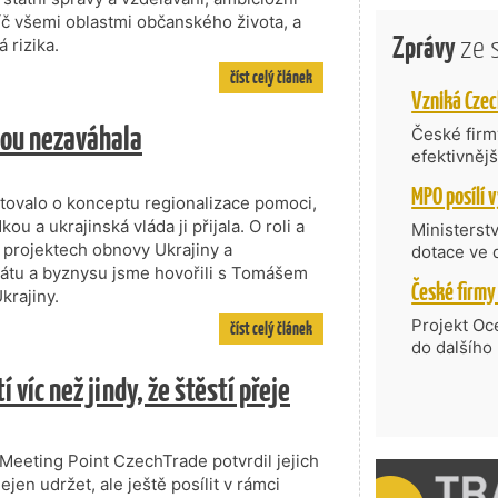
íč všemi oblastmi občanského života, a
Zprávy
ze 
 rizika.
číst celý článek
kou nezaváhala
České firmy
efektivněj
státní age
kompetenc
tovalo o konceptu regionalizace pomoci,
nabídne je
u a ukrajinská vláda ji přijala. O roli a
Ministerst
zahraniční
 projektech obnovy Ukrajiny a
dotace ve 
átu a byznysu jsme hovořili s Tomášem
Transfer, 
rajiny.
Technologi
požadující
Projekt Oc
číst celý článek
Částkou 63
do dalšího
hodnocenýc
firmy opět 
víc než jindy, že štěstí přeje
umělé inte
vyzdvihuje
do vývoje 
prosazují s
zásobníku 
přispívají
podpořeno 
nejen ekon
 Meeting Point CzechTrade potvrdil jejich
příběh.
jen udržet, ale ještě posílit v rámci