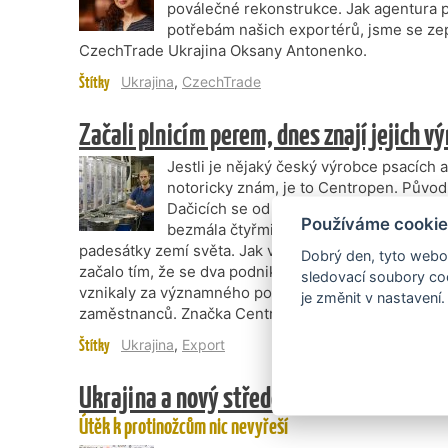
poválečné rekonstrukce. Jak agentura p
potřebám našich exportérů, jsme se zept
CzechTrade Ukrajina Oksany Antonenko.
Štítky
Ukrajina
,
CzechTrade
Začali plnicím perem, dnes znají jejich v
Jestli je nějaký český výrobce psacích 
notoricky znám, je to Centropen. Původ
Dačicích se od svého vzniku v roce 1940
Používáme cookie
bezmála čtyřmi stovkami zaměstnanců a
padesátky zemí světa. Jak vzpomíná generální ředite
Dobrý den, tyto webov
začalo tím, že se dva podnikatelé rozhodli pro společ
sledovací soubory coo
vznikaly za významného podílu ruční práce, kterou t
je změnit v nastavení.
zaměstnanců. Značka Centropen byla registrována os
Štítky
Ukrajina
,
Export
Ukrajina a nový středověk: Chaos se sta
Útěk k protinožcům nic nevyřeší