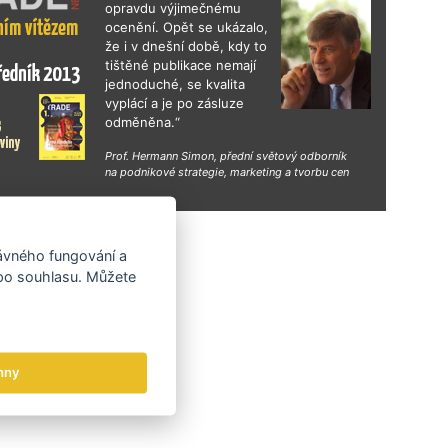
opravdu výjimečnému
ocenění. Opět se ukázalo,
že i v dnešní době, kdy to
tištěné publikace nemají
jednoduché, se kvalita
vyplácí a je po zásluze
odměněna.“
Prof. Hermann Simon, přední světový odborník
na podnikové strategie, marketing a tvorbu cen
hy
rávného fungování a
 po souhlasu. Můžete
hny