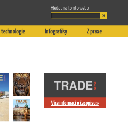
Hledat na tomto webu
 technologie
Infografiky
Z praxe
Více informací o časopisu »