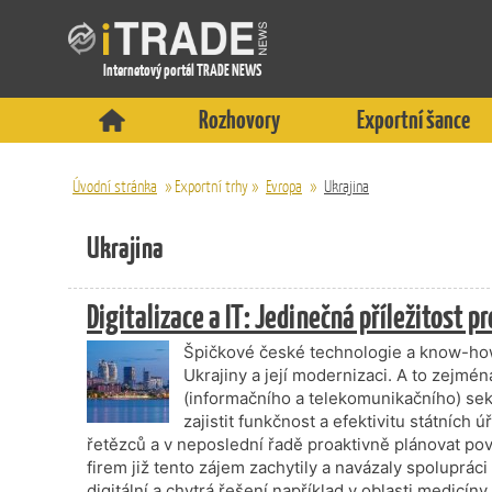
Internetový portál TRADE NEWS
Rozhovory
Exportní šance
Úvodní stránka
»
Exportní trhy
»
Evropa
»
Ukrajina
Ukrajina
Digitalizace a IT: Jedinečná příležitost 
Špičkové české technologie a know-h
Ukrajiny a její modernizaci. A to zejména
(informačního a telekomunikačního) sek
zajistit funkčnost a efektivitu státních 
řetězců a v neposlední řadě proaktivně plánovat p
firem již tento zájem zachytily a navázaly spolupráci
digitální a chytrá řešení například v oblasti medicíny