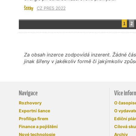
Štítky
CZ PRES 2022
1
2
Za obsah inzerce zodpovídá inzerent. Žádné čás
jinak šířeny v jakékoliv formě či jakýmkoliv z
Navigace
Více infor
Rozhovory
O časopi
Exportní šance
O vydavate
Profiliga firem
Ediční plá
Finance a pojištění
Cílová sk
Nové technologie
Archiv