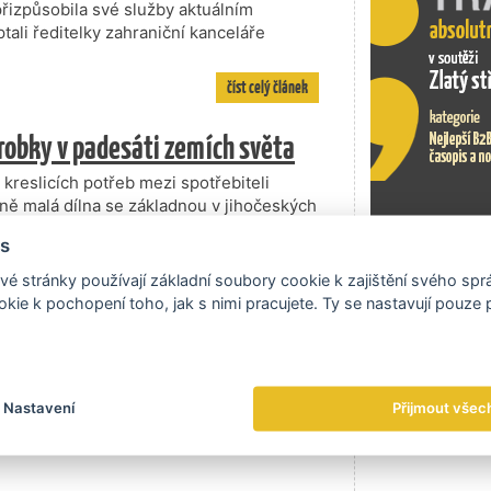
řizpůsobila své služby aktuálním
ali ředitelky zahraniční kanceláře
číst celý článek
ýrobky v padesáti zemích světa
a kreslicích potřeb mezi spotřebiteli
ně malá dílna se základnou v jihočeských
 rozrostla ve výkonnou továrnu s
s
 velmi úspěšně expandovala do více než
Exportní tr
l společnosti Martin Žahourek, „vše
é stránky používají základní soubory cookie k zajištění svého sp
nou výrobu plnicích per. První výrobky
kie k pochopení toho, jak s nimi pracujete. Ty se nastavují pouze
ehdy zajišťovalo pouhých dvacet
m let od svého vzniku, v roce 1948.“
číst celý článek
Nastavení
Přijmout všec
l normálem