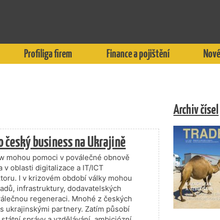
Profiliga firem
Finance a pojištění
Nové
Archiv čísel
pro český business na Ukrajině
ow mohou pomoci v poválečné obnově
 v oblasti digitalizace a IT/ICT
toru. I v krizovém období války mohou
úřadů, infrastruktury, dodavatelských
oválečnou regeneraci. Mnohé z českých
 s ukrajinskými partnery. Zatím působí
, státní správy a vzdělávání, ambiciózní