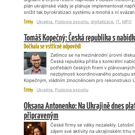
plán ukrajinské vlády je plánuje implementovat např
snížit tak byrokratizaci systému a mnohá s ní svázaná
Štítky
Ukrajina
,
Podpora exportu
,
digitalizace
,
IT
,
MPO
Tomáš Kopečný: Česká republika s nabíd
Dočkala se vstřícné odpovědi
Zatímco se na mezinárodní úrovni disku
Česká republika přišla s konkrétní nabídko
potřebách českých firem v plánovaných
nezbytnosti koordinovaného postupu st
Kopečným, vládním zmocněncem pro rekonstrukci Uk
Štítky
Ukrajina
,
Podpora exportu
Oksana Antonenko: Na Ukrajině dnes platí 
připraveným
České firmy se války nezalekly. Letošní
zájem své aktivity na ukrajinském trhu ne