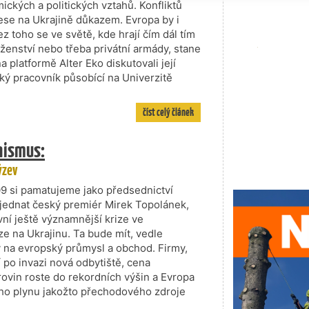
ických a politických vztahů. Konfliktů
rese na Ukrajině důkazem. Evropa by i
Bez toho se ve světě, kde hrají čím dál tím
ženství nebo třeba privátní armády, stane
platformě Alter Eko diskutovali její
ký pracovník působící na Univerzitě
číst celý článek
onismus:
ýzev
9 si pamatujeme jako předsednictví
ojednat český premiér Mirek Topolánek,
ní ještě významnější krize ve
 na Ukrajinu. Ta bude mít, vedle
 na evropský průmysl a obchod. Firmy,
 po invazi nová odbytiště, cena
ovin roste do rekordních výšin a Evropa
kého plynu jakožto přechodového zdroje