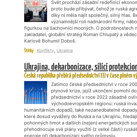
Svět prochází zásadní redefinicí ekonom
proto bude přibývat, čehož je ruská ag
díky ní měla najít společný, silný hlas. 
významnější roli nadnárodní firmy, nábo
figurkou na šachovnici mocných. O podrobnostech na 
zakladatel, globální stratég Roman Chlupatý a vědec
Karlově Bohumil Doboš.
Štítky
Konflikty
,
Ukrajina
Ukrajina, dekarbonizace, sílící protekci
Česká republika přebírá předsednictví EU v čase plném v
Zatímco české předsednictví v roce 200
plynové krize, jejíž ukončení pomohl d
předsednictví v roce 2022 zásadně ovliv
východoevropském regionu: ruská invaze
humanitárních dopadů, také nezanedbatelné dopady
které dosud vyvážely do Ruska a na Ukrajinu, hledají
pohonných hmot a dalších (nejen) energetických sur
přehodnocuje své plány využití (z velké části) rus
energie při dekarbonizaci svého průmyslu.