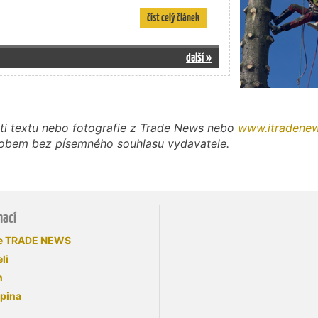
číst celý článek
další »
ti textu nebo fotografie z Trade News nebo
www.itradenew
působem bez písemného souhlasu vydavatele.
mací
se TRADE NEWS
li
n
upina