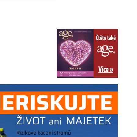
Čtěte také
Více »