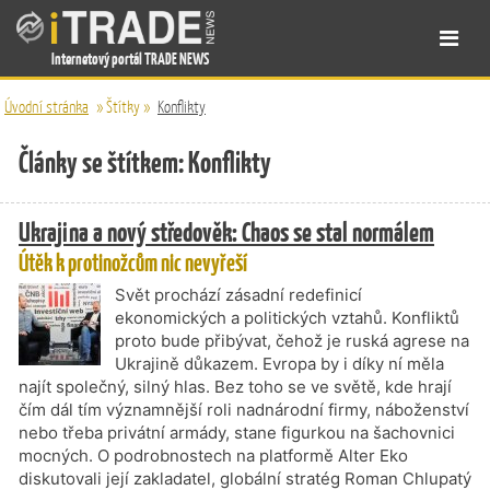
Internetový portál TRADE NEWS
Úvodní stránka
»
Štítky
»
Konflikty
Články se štítkem: Konflikty
Ukrajina a nový středověk: Chaos se stal normálem
Útěk k protinožcům nic nevyřeší
Svět prochází zásadní redefinicí
ekonomických a politických vztahů. Konfliktů
proto bude přibývat, čehož je ruská agrese na
Ukrajině důkazem. Evropa by i díky ní měla
najít společný, silný hlas. Bez toho se ve světě, kde hrají
čím dál tím významnější roli nadnárodní firmy, náboženství
nebo třeba privátní armády, stane figurkou na šachovnici
mocných. O podrobnostech na platformě Alter Eko
diskutovali její zakladatel, globální stratég Roman Chlupatý