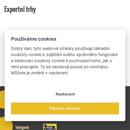
nich ještě může být následně podpořeno v závislosti
domácí ekonomiky. O vítězích rozhodnou nejen
na přípravě rozpočtu na rok 2027.
Exportní trhy
ekonomické výsledky, ale také silný podnikatelský
příběh.
Používáme cookies
Dobrý den, tyto webové stránky používají základní
soubory cookie k zajištění svého správného fungování
a sledovací soubory cookie k pochopení toho, jak s
nimi pracujete. Ty se nastavují pouze po souhlasu.
Můžete je změnit v nastavení.
Nastavení
Přijmout všechny