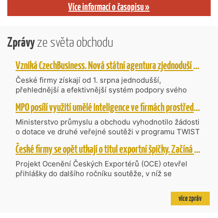
Více informací o časopisu »
Zprávy
ze světa obchodu
Vzniká CzechBusiness. Nová státní agentura zjednoduší podporu českých firem
České firmy získají od 1. srpna jednodušší,
přehlednější a efektivnější systém podpory svého
podnikání. Vzniká nová státní agentura
MPO posílí využití umělé inteligence ve firmách prostřednictvím 40 projektů z programu TWIST
CzechBusiness, která propojuje dosavadní
kompetence agentur CzechTrade a CzechInvest.
Ministerstvo průmyslu a obchodu vyhodnotilo žádosti
Firmám nabídne jednoho partnera pro rozvoj od
o dotace ve druhé veřejné soutěži v programu TWIST
inovací až po zahraniční expanzi.
– Transfer, Výzkum, Vývoj a Inovace pro Strategické
České firmy se opět utkají o titul exportní špičky. Začíná další ročník Ocenění Českých Exportérů
Technologie, do které bylo podáno 318 návrhů
projektů požadujících dotaci o celkovém objemu 4,27
Projekt Ocenění Českých Exportérů (OCE) otevřel
mld. Kč. Částkou 630 mil. Kč bude podpořeno čtyřicet
přihlášky do dalšího ročníku soutěže, v níž se
nejlépe hodnocených projektů zaměřených na
úspěšné ryze české firmy opět utkají o prestižní titul.
výzkum v oblasti umělé inteligence a její aplikace do
Projekt dlouhodobě vyzdvihuje, podporuje a oceňuje
více zpráv
podnikových procesů a do vývoje nových produktů na
podniky, které úspěšně prosazují své produkty a
trhu. Další jsou připraveny v zásobníku a více než 30 z
služby na zahraničních trzích a přispívají k růstu