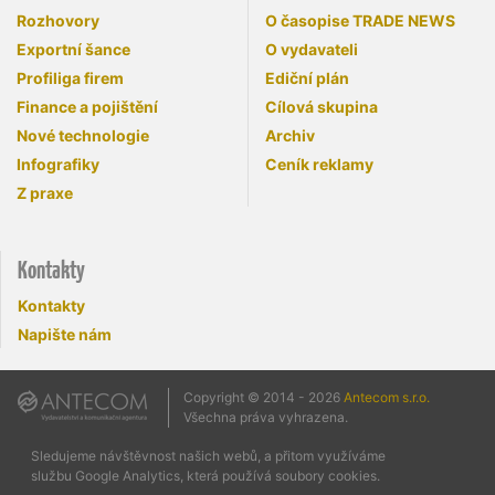
Rozhovory
O časopise TRADE NEWS
Exportní šance
O vydavateli
Profiliga firem
Ediční plán
Finance a pojištění
Cílová skupina
Nové technologie
Archiv
Infografiky
Ceník reklamy
Z praxe
Kontakty
Kontakty
Napište nám
Copyright © 2014 - 2026
Antecom s.r.o.
Všechna práva vyhrazena.
Sledujeme návštěvnost našich webů, a přitom využíváme
službu Google Analytics, která používá soubory cookies.