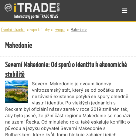
Internetový portál TRADE NEWS
Úvodní stránka
»
Exportní trhy
»
Evropa
»
Makedonie
Makedonie
Severní Makedonie: Od sporů o identitu k ekonomické
stabilitě
Severní Makedonie je dvoumilionový
vnitrozemský stát, který se od počátku své
nezávislé existence potýká se spory ohledně
vlastní identity. Po vleklých jednáních s
Řeckem byl oficiální název země v roce 2019 změněn tak,
aby bylo jasné, že jižní část regionu Makedonie se nachází
na území Řecka. Od minulého roku také eskaluje konflikt o
původu a jazyku obyvatel Severní Makedonie s
Bulharskem, které kvůli tomu blokuje zahájení jejích