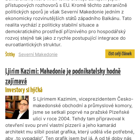
přístupových rozhovorů s EU. Kromě těchto zahraničně
politických sporů je však Severní Makedonie jedním z
ekonomicky rozvinutějších států západního Balkánu. Tato
realita vychází z politicky stabilní situace a
demokratického prostředí příznivého pro hospodářský
rozvoj stejně tak jako z rychle postupující integrace do
euroatlantických struktur.
číst celý článek
Štítky
Severní Makedonie
Ljirim Kazimi: Makedonie je podnikatelsky hodně
zajímavá
Investory si hýčká
S Ljirimem Kazimim, viceprezidentem Česko-
makedonské obchodní a průmyslové komory,
jsme se setkali poprvé na pražské Plzeňské
ulici v roce 2004. Tehdy tam připravoval k
otevření svou první vlastní pizzerii a jeho kamarád
architekt mu slíbil poslat grafika, který udělá vše potřebné,
aby „to vypadalo“. Ten grafik jsem byl já. A od té doby nás