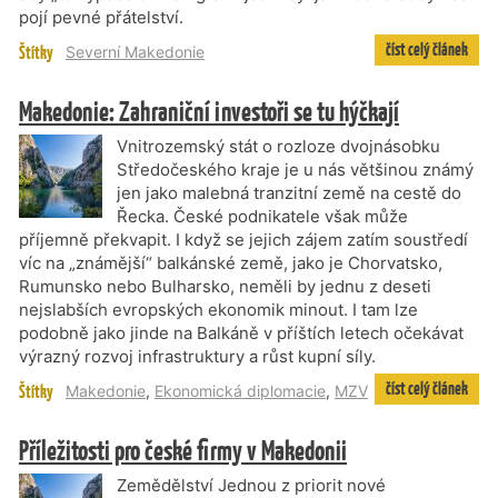
pojí pevné přátelství.
číst celý článek
Štítky
Severní Makedonie
Makedonie: Zahraniční investoři se tu hýčkají
Vnitrozemský stát o rozloze dvojnásobku
Středočeského kraje je u nás většinou známý
jen jako malebná tranzitní země na cestě do
Řecka. České podnikatele však může
příjemně překvapit. I když se jejich zájem zatím soustředí
víc na „známější“ balkánské země, jako je Chorvatsko,
Rumunsko nebo Bulharsko, neměli by jednu z deseti
nejslabších evropských ekonomik minout. I tam lze
podobně jako jinde na Balkáně v příštích letech očekávat
výrazný rozvoj infrastruktury a růst kupní síly.
číst celý článek
Štítky
Makedonie
,
Ekonomická diplomacie
,
MZV
Příležitosti pro české firmy v Makedonii
Zemědělství Jednou z priorit nové