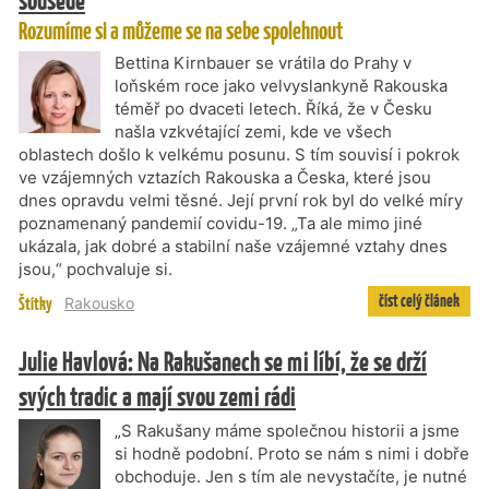
sousedé
Rozumíme si a můžeme se na sebe spolehnout
Bettina Kirnbauer se vrátila do Prahy v
loňském roce jako velvyslankyně Rakouska
téměř po dvaceti letech. Říká, že v Česku
našla vzkvétající zemi, kde ve všech
oblastech došlo k velkému posunu. S tím souvisí i pokrok
ve vzájemných vztazích Rakouska a Česka, které jsou
dnes opravdu velmi těsné. Její první rok byl do velké míry
poznamenaný pandemií covidu-19. „Ta ale mimo jiné
ukázala, jak dobré a stabilní naše vzájemné vztahy dnes
jsou,“ pochvaluje si.
číst celý článek
Štítky
Rakousko
Julie Havlová: Na Rakušanech se mi líbí, že se drží
svých tradic a mají svou zemi rádi
„S Rakušany máme společnou historii a jsme
si hodně podobní. Proto se nám s nimi i dobře
obchoduje. Jen s tím ale nevystačíte, je nutné