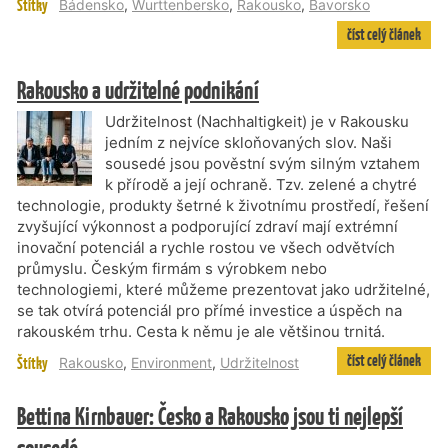
Štítky
Bádensko
,
Wurttenbersko
,
Rakousko
,
Bavorsko
číst celý článek
Rakousko a udržitelné podnikání
Udržitelnost (Nachhaltigkeit) je v Rakousku
jedním z nejvíce skloňovaných slov. Naši
sousedé jsou pověstní svým silným vztahem
k přírodě a její ochraně. Tzv. zelené a chytré
technologie, produkty šetrné k životnímu prostředí, řešení
zvyšující výkonnost a podporující zdraví mají extrémní
inovační potenciál a rychle rostou ve všech odvětvích
průmyslu. Českým firmám s výrobkem nebo
technologiemi, které můžeme prezentovat jako udržitelné,
se tak otvírá potenciál pro přímé investice a úspěch na
rakouském trhu. Cesta k němu je ale většinou trnitá.
číst celý článek
Štítky
Rakousko
,
Environment
,
Udržitelnost
Bettina Kirnbauer: Česko a Rakousko jsou ti nejlepší