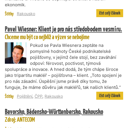
ekonomik.
číst celý článek
Štítky
Rakousko
Pavel Wiesner: Klient je pro nás středobodem vesmíru.
Chceme mu být co nejblíž a výzev se nebojíme
Pokud se Pavla Wiesnera zeptáte na
pomyslné hodnoty České podnikatelské
pojišťovny, v jejímž čele stojí, bez zaváhání
odpoví: férovost, poctivost, týmová
spolupráce a inovace. A hned dodá, že tým chápe široce
jako tripartitu makléř – pojišťovna – klient. „Toto spojení je
pro nás zásadní. Úspěšní jsme právě díky tomu, že
funguje, že máme důvěru jak makléřů, tak našich klientů.“
číst celý článek
Štítky
Pojištění
,
ČPP
,
Rakousko
Bavorsko, Bádensko-Württenbersko, Rakousko
Zdroj: ANTECOM