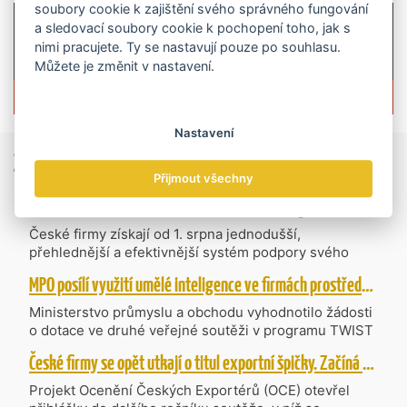
soubory cookie k zajištění svého správného fungování
a sledovací soubory cookie k pochopení toho, jak s
nimi pracujete. Ty se nastavují pouze po souhlasu.
Můžete je změnit v nastavení.
Více informací o časopisu »
Nastavení
Zprávy
ze světa obchodu
Přijmout všechny
Vzniká CzechBusiness. Nová státní agentura zjednoduší podporu českých firem
České firmy získají od 1. srpna jednodušší,
přehlednější a efektivnější systém podpory svého
podnikání. Vzniká nová státní agentura
MPO posílí využití umělé inteligence ve firmách prostřednictvím 40 projektů z programu TWIST
CzechBusiness, která propojuje dosavadní
kompetence agentur CzechTrade a CzechInvest.
Ministerstvo průmyslu a obchodu vyhodnotilo žádosti
Firmám nabídne jednoho partnera pro rozvoj od
o dotace ve druhé veřejné soutěži v programu TWIST
inovací až po zahraniční expanzi.
– Transfer, Výzkum, Vývoj a Inovace pro Strategické
České firmy se opět utkají o titul exportní špičky. Začíná další ročník Ocenění Českých Exportérů
Technologie, do které bylo podáno 318 návrhů
projektů požadujících dotaci o celkovém objemu 4,27
Projekt Ocenění Českých Exportérů (OCE) otevřel
mld. Kč. Částkou 630 mil. Kč bude podpořeno čtyřicet