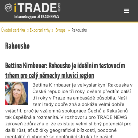
Internetový portál TRADE NEWS
Úvodní stránka
»
Exportní trhy
»
Evropa
»
Rakousko
Rakousko
Bettina Kirnbauer: Rakousko je ideálním testovacím
trhem pro celý německy mluvící region
Bettina Kirnbauer je velvyslankyní Rakouska v
České republice tři roky, ovšem předtím další
tři roky v Praze na ambasádě působila. Naši
zemi tedy dobře zná a dokáže velmi dobře
vyjádřit, proč je vzájemná spolupráce Čechů a Rakušanů
tak úspěšná a rozmanitá. V rozhovoru pro TRADE NEWS
zároveň zdůrazňuje, že existuje velmi slibný potenciál pro
další růst, ať už díky geografické blízkosti, podobné
mentalitě či vhodně se doplňující struktuře našich