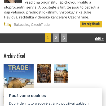
vsadit na originalitu, špičkovou kvalitu a
stoprocentní servis. A počítejte s tím, že jsou to patrioti a
dají většinou přednost lokálnímu výrobku,“ říká Julie
Havlová, ředitelka vídeňské kanceláře CzechTrade.
číst celý článek
Štítky
Rakousko
,
CzechTrade
1
2
3
další »
Archiv čísel
Používáme cookies
Dobrý den, tyto webové stránky používají základní