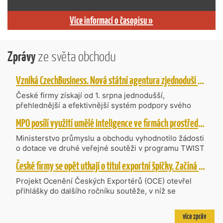
Více informací o časopisu »
Zprávy
ze světa obchodu
Vzniká CzechBusiness. Nová státní agentura zjednoduší podporu českých firem
České firmy získají od 1. srpna jednodušší,
přehlednější a efektivnější systém podpory svého
podnikání. Vzniká nová státní agentura
MPO posílí využití umělé inteligence ve firmách prostřednictvím 40 projektů z programu TWIST
CzechBusiness, která propojuje dosavadní
kompetence agentur CzechTrade a CzechInvest.
Ministerstvo průmyslu a obchodu vyhodnotilo žádosti
Firmám nabídne jednoho partnera pro rozvoj od
o dotace ve druhé veřejné soutěži v programu TWIST
inovací až po zahraniční expanzi.
– Transfer, Výzkum, Vývoj a Inovace pro Strategické
České firmy se opět utkají o titul exportní špičky. Začíná další ročník Ocenění Českých Exportérů
Technologie, do které bylo podáno 318 návrhů
projektů požadujících dotaci o celkovém objemu 4,27
Projekt Ocenění Českých Exportérů (OCE) otevřel
mld. Kč. Částkou 630 mil. Kč bude podpořeno čtyřicet
přihlášky do dalšího ročníku soutěže, v níž se
nejlépe hodnocených projektů zaměřených na
úspěšné ryze české firmy opět utkají o prestižní titul.
výzkum v oblasti umělé inteligence a její aplikace do
Projekt dlouhodobě vyzdvihuje, podporuje a oceňuje
více zpráv
podnikových procesů a do vývoje nových produktů na
podniky, které úspěšně prosazují své produkty a