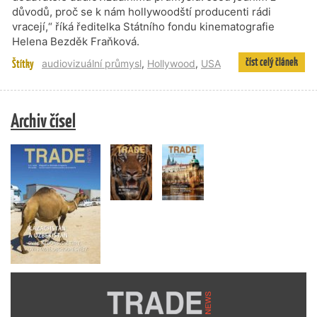
důvodů, proč se k nám hollywoodští producenti rádi
vracejí,“ říká ředitelka Státního fondu kinematografie
Helena Bezděk Fraňková.
číst celý článek
Štítky
audiovizuální průmysl
,
Hollywood
,
USA
Archiv čísel