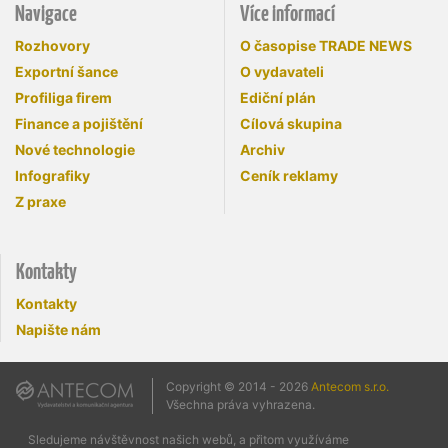
Navigace
Více informací
Rozhovory
O časopise TRADE NEWS
Exportní šance
O vydavateli
Profiliga firem
Ediční plán
Finance a pojištění
Cílová skupina
Nové technologie
Archiv
Infografiky
Ceník reklamy
Z praxe
Kontakty
Kontakty
Napište nám
Copyright © 2014 - 2026
Antecom s.r.o.
Všechna práva vyhrazena.
Sledujeme návštěvnost našich webů, a přitom využíváme