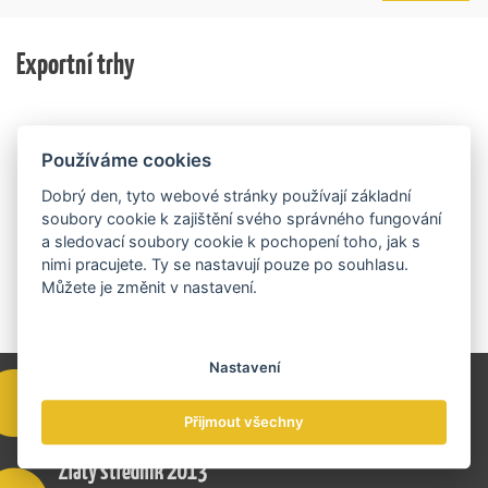
trhu. Další jsou připraveny v zásobníku a více než 30 z
služby na zahraničních trzích a přispívají k růstu
nich ještě může být následně podpořeno v závislosti
domácí ekonomiky. O vítězích rozhodnou nejen
na přípravě rozpočtu na rok 2027.
Exportní trhy
ekonomické výsledky, ale také silný podnikatelský
příběh.
Používáme cookies
Dobrý den, tyto webové stránky používají základní
soubory cookie k zajištění svého správného fungování
a sledovací soubory cookie k pochopení toho, jak s
nimi pracujete. Ty se nastavují pouze po souhlasu.
Můžete je změnit v nastavení.
Nastavení
Přijmout všechny