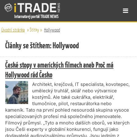
Internetový portál TRADE NEWS
Úvodní stránka
»
Štítky
»
Hollywood
Články se štítkem: Hollywood
České stopy v amerických filmech aneb Proč má
Hollywood rád Česko
Architekt, krejčová, IT specialista, kovotepec,
umělecký truhlář, sklář nebo výtvarnice
kostýmů. Ale také cukrářka, elektrikář,
tlumočnice, pilot, restaurátorka nebo
kameník. Tato na první pohled nesourodá skupina vysoce
specializovaných profesí má společného jmenovatele.
Filmový průmysl. „Tyto a mnoho dalších oborů, ve kterých
jsou Češi experty v globální konkurenci, fungují jako
dodavatelé audiovizuálnímu průmyslu. Jsou jedním z