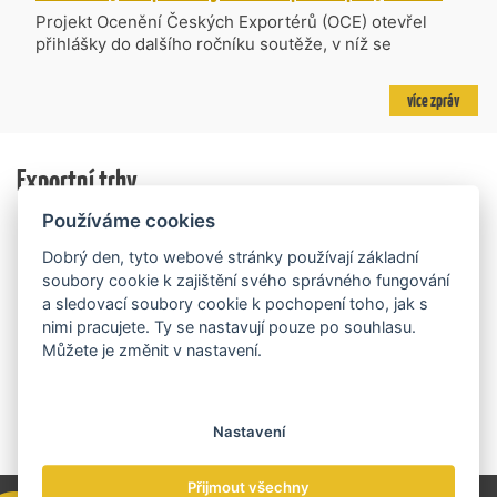
projektů požadujících dotaci o celkovém objemu 4,27
Projekt Ocenění Českých Exportérů (OCE) otevřel
mld. Kč. Částkou 630 mil. Kč bude podpořeno čtyřicet
přihlášky do dalšího ročníku soutěže, v níž se
nejlépe hodnocených projektů zaměřených na
úspěšné ryze české firmy opět utkají o prestižní titul.
výzkum v oblasti umělé inteligence a její aplikace do
Projekt dlouhodobě vyzdvihuje, podporuje a oceňuje
více zpráv
podnikových procesů a do vývoje nových produktů na
podniky, které úspěšně prosazují své produkty a
trhu. Další jsou připraveny v zásobníku a více než 30 z
služby na zahraničních trzích a přispívají k růstu
nich ještě může být následně podpořeno v závislosti
domácí ekonomiky. O vítězích rozhodnou nejen
na přípravě rozpočtu na rok 2027.
Exportní trhy
ekonomické výsledky, ale také silný podnikatelský
příběh.
Používáme cookies
Dobrý den, tyto webové stránky používají základní
soubory cookie k zajištění svého správného fungování
a sledovací soubory cookie k pochopení toho, jak s
nimi pracujete. Ty se nastavují pouze po souhlasu.
Můžete je změnit v nastavení.
Nastavení
Přijmout všechny