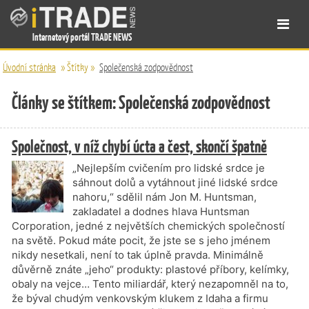
Internetový portál TRADE NEWS
Úvodní stránka
»
Štítky
»
Společenská zodpovědnost
Články se štítkem: Společenská zodpovědnost
Společnost, v níž chybí úcta a čest, skončí špatně
„Nejlepším cvičením pro lidské srdce je
sáhnout dolů a vytáhnout jiné lidské srdce
nahoru,“ sdělil nám Jon M. Huntsman,
zakladatel a dodnes hlava Huntsman
Corporation, jedné z největších chemických společností
na světě. Pokud máte pocit, že jste se s jeho jménem
nikdy nesetkali, není to tak úplně pravda. Minimálně
důvěrně znáte „jeho“ produkty: plastové příbory, kelímky,
obaly na vejce… Tento miliardář, který nezapomněl na to,
že býval chudým venkovským klukem z Idaha a firmu