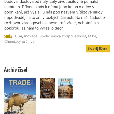
budoval doslova od nuly, celý život usilovně pomáhá
ostatním. Přivedla nás k němu jeho kniha o etice v
podnikání, jež vyšla i u nás pod názvem Vítězové nikdy
nepodvádějí, a to ani v těžkých časech. Na naši žádost o
rozhovor zareagoval tak nesmírně vřele, ochotně a s
pokorou, až nám to vyrazilo dech.
Štítky
USA
,
Inovace
,
Společenská zodpovědnost
,
Etika
,
Chemický průmysl
číst celý článek
Archiv čísel