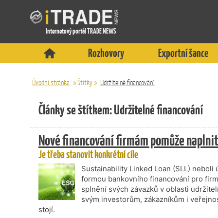
Internetový portál TRADE NEWS
Rozhovory
Exportní šance
Úvodní stránka
»
Štítky
»
Udržitelné financování
Články se štítkem: Udržitelné financování
Nové financování firmám pomůže naplnit 
Je třeba stanovit konkrétní cíle
Sustainability Linked Loan (SLL) neboli 
formou bankovního financování pro firmy
splnění svých závazků v oblasti udržiteln
svým investorům, zákazníkům i veřejnosti,
stojí.