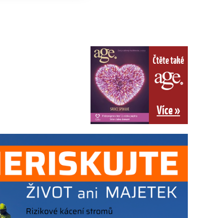
Čtěte také
Více »