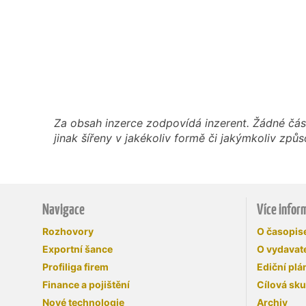
Za obsah inzerce zodpovídá inzerent. Žádné čás
jinak šířeny v jakékoliv formě či jakýmkoliv z
Navigace
Více infor
Rozhovory
O časopi
Exportní šance
O vydavate
Profiliga firem
Ediční plá
Finance a pojištění
Cílová sk
Nové technologie
Archiv