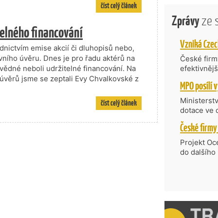
číst celý článek
Zprávy
ze 
telného financování
ednictvím emise akcií či dluhopisů nebo,
vního úvěru. Dnes je pro řadu aktérů na
České firmy
ědné neboli udržitelné financování. Na
efektivněj
státní age
úvěrů jsme se zeptali Evy Chvalkovské z
kompetenc
nabídne je
Ministerst
číst celý článek
zahraniční
dotace ve 
Transfer, 
Technologi
požadující
Projekt Oc
Částkou 63
do dalšího
hodnocenýc
firmy opět 
umělé inte
vyzdvihuje
do vývoje 
prosazují s
zásobníku 
přispívají
podpořeno 
nejen ekon
příběh.