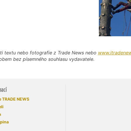
ti textu nebo fotografie z Trade News nebo
www.itradenew
působem bez písemného souhlasu vydavatele.
mací
se TRADE NEWS
li
n
upina