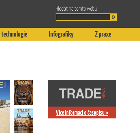
Hledat na tomto webu
 technologie
Infografiky
Z praxe
Více informací o časopisu »