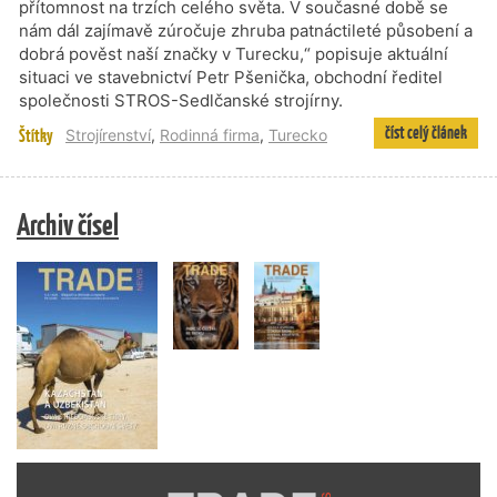
přítomnost na trzích celého světa. V současné době se
nám dál zajímavě zúročuje zhruba patnáctileté působení a
dobrá pověst naší značky v Turecku,“ popisuje aktuální
situaci ve stavebnictví Petr Pšenička, obchodní ředitel
společnosti STROS-Sedlčanské strojírny.
číst celý článek
Štítky
Strojírenství
,
Rodinná firma
,
Turecko
Archiv čísel