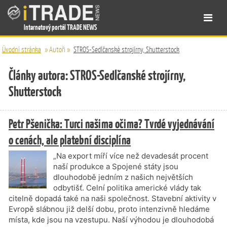
Internetový portál TRADE NEWS
Úvodní stránka
»
Autoři
»
STROS-Sedlčanské strojírny, Shutterstock
Články autora: STROS-Sedlčanské strojírny,
Shutterstock
Petr Pšenička: Turci našima očima? Tvrdé vyjednávání
o cenách, ale platební disciplína
„Na export míří více než devadesát procent
naší produkce a Spojené státy jsou
dlouhodobě jedním z našich největších
odbytišť. Celní politika americké vlády tak
citelně dopadá také na naši společnost. Stavební aktivity v
Evropě slábnou již delší dobu, proto intenzivně hledáme
místa, kde jsou na vzestupu. Naší výhodou je dlouhodobá