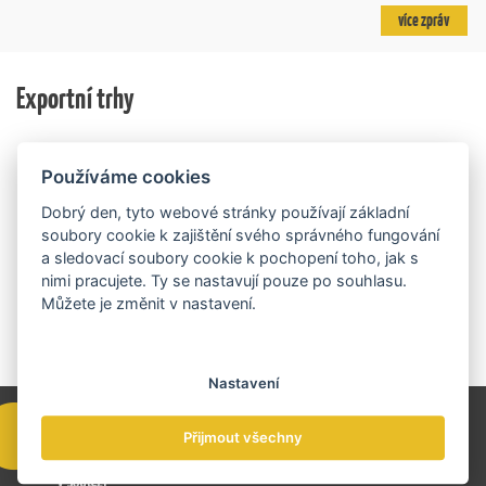
výzkum v oblasti umělé inteligence a její aplikace do
Projekt dlouhodobě vyzdvihuje, podporuje a oceňuje
více zpráv
podnikových procesů a do vývoje nových produktů na
podniky, které úspěšně prosazují své produkty a
trhu. Další jsou připraveny v zásobníku a více než 30 z
služby na zahraničních trzích a přispívají k růstu
nich ještě může být následně podpořeno v závislosti
domácí ekonomiky. O vítězích rozhodnou nejen
na přípravě rozpočtu na rok 2027.
Exportní trhy
ekonomické výsledky, ale také silný podnikatelský
příběh.
Používáme cookies
Dobrý den, tyto webové stránky používají základní
soubory cookie k zajištění svého správného fungování
a sledovací soubory cookie k pochopení toho, jak s
nimi pracujete. Ty se nastavují pouze po souhlasu.
Můžete je změnit v nastavení.
Nastavení
Přijmout všechny