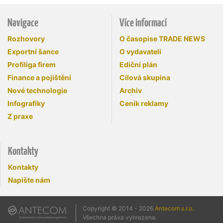
Navigace
Více informací
Rozhovory
O časopise TRADE NEWS
Exportní šance
O vydavateli
Profiliga firem
Ediční plán
Finance a pojištění
Cílová skupina
Nové technologie
Archiv
Infografiky
Ceník reklamy
Z praxe
Kontakty
Kontakty
Napište nám
Copyright © 2014 - 2026
Antecom s.r.o.
Všechna práva vyhrazena.