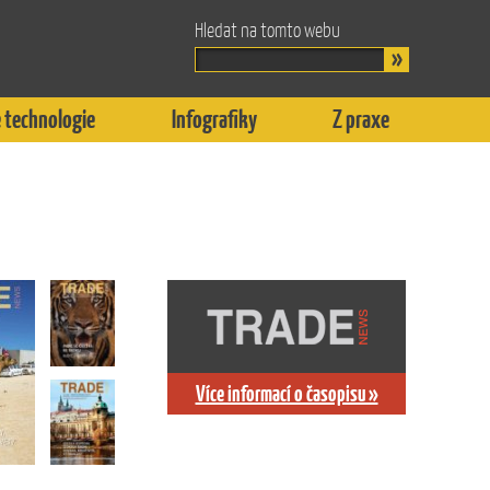
Hledat na tomto webu
 technologie
Infografiky
Z praxe
Více informací o časopisu »