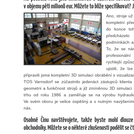
v objemu pěti milionů eur. Můžete to blíže specifikovat? 
Ano, stroje už 
kompletní pře
do konce toh
předcházelo
podmínkách a h
To, že se nám
profesionální
rychlejší způ
ujistili, že 
připravili jsme kompletní 3D simulaci obrábění s vizualizac
TOS Varnsdorf se zúčastnilo jedenáct zástupců klienta r
geometrii a funkčnost strojů a již zmíněnou 3D simulac
trhu od roku 1986 a zaměřuje se na výrobu hydrauli
Ve svém oboru je velice úspěšný a s nutným navýšením v
nás.
Osobně Čínu navštěvujete, takže byste mohl dlouze 
obchodníky. Můžete se o některé zkušenosti podělit se 