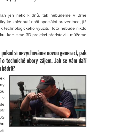
án jen několik dnů, tak nebudeme v Brně
y ke zhlédnutí naší speciální prezentace, jíž
zek technologického využití. Toto nebude nikdo
sku, kde jsme 3D projekci představili, můžeme
 že pokud si nevychováme novou generaci, pak
í o technické obory zájem. Jak se vám daří
h kádrů?
tek
rmy
nou
k v
ole
lší
TOS
dbu
eří