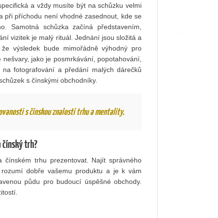
pecifická a vždy musíte být na schůzku velmi
 a při příchodu není vhodné zasednout, kde se
no. Samotná schůzka začíná představením,
 vizitek je malý rituál. Jednání jsou složitá a
á, že výsledek bude mimořádně výhodný pro
é nešvary, jako je posmrkávání, popotahování,
e na fotografování a předání malých dárečků
 schůzek s čínskými obchodníky.
vanosti s čínskou znalostí trhu a mentality.
 čínský trh?
 čínském trhu prezentovat. Najít správného
u, rozumí dobře vašemu produktu a je k vám
ipravenou půdu pro budoucí úspěšné obchody.
tostí.