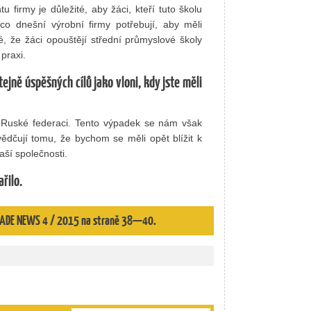
firmy je důležité, aby žáci, kteří tuto školu
co dnešní výrobní firmy potřebují, aby měli
é, že žáci opouštějí střední průmyslové školy
 praxi.
ejně úspěšných cílů jako vloni, kdy jste měli
Ruské federaci. Tento výpadek se nám však
vědčují tomu, že bychom se měli opět blížit k
aší společnosti.
řilo.
 TRADE NEWS 4 / 2015 na straně 38—40.