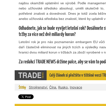
najdou okamžitě uplatnění ve výrobě. Podle managementu 
nebo učňovské středisko absolvují, uměli skutečně to, 
potřebné znalosti a dovednosti. Dnes je totiž zcela běžn
anebo učňovská střediska bez znalostí, které by uplatnili v
Odhadnete, jak se bude vyvíjet letošní rok? Dosáhnete st
tržby za více než dvě miliardy korun?
Letošní rok je pro nás poznamenán embargem EU vůči 
daří částečně eliminovat na jiných trzích a výsledky nas
hranici dvou miliard korun v tržbách za zboží vyrobené v n
Za redakci TRADE NEWS držíme palce, aby se vám to poda
Celý článek si přečtěte v tištěné verzi
,
,
,
Štítky
Strojírenství
Čína
Rusko
Inovace