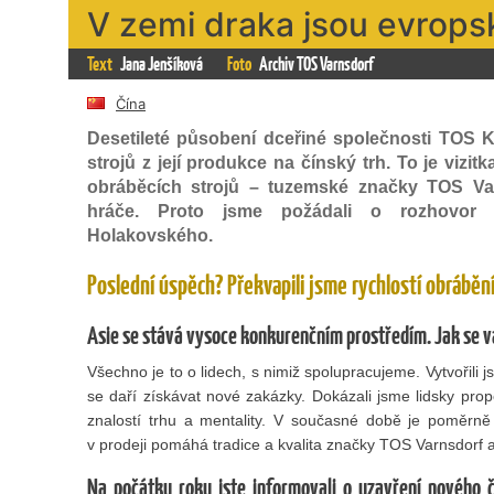
V zemi draka jsou evropsk
Text
Jana Jenšíková
Foto
Archiv TOS Varnsdorf
Čína
Desetileté působení dceřiné společnosti TOS 
strojů z její produkce na čínský trh. To je vizit
obráběcích strojů – tuzemské značky TOS Var
hráče. Proto jsme požádali o rozhovor j
Holakovského.
Poslední úspěch? Překvapili jsme rychlostí obráběn
Asie se stává vysoce konkurenčním prostředím. Jak se v
Všechno je to o lidech, s nimiž spolupracujeme. Vytvořili j
se daří získávat nové zakázky. Dokázali jsme lidsky pro
znalostí trhu a mentality. V současné době je poměrně
v prodeji pomáhá tradice a kvalita značky TOS Varnsdorf a
Na počátku roku jste informovali o uzavření nového 