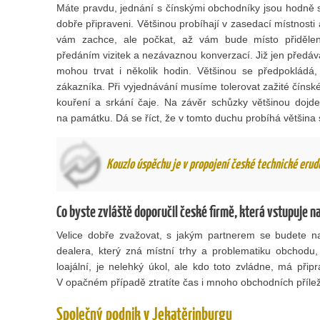
Máte pravdu, jednání s čínskými obchodníky jsou hodně s
dobře připraveni. Většinou probíhají v zasedací místnosti
vám zachce, ale počkat, až vám bude místo přiděle
předáním vizitek a nezávaznou konverzací. Již jen předávání
mohou trvat i několik hodin. Většinou se předpoklád
zákazníka. Při vyjednávání musíme tolerovat zažité čínsk
kouření a srkání čaje. Na závěr schůzky většinou dojd
na památku. Dá se říct, že v tomto duchu probíhá většina
Kouzlo úspěchu je v propojení české technické erudo
Co byste zvláště doporučil české firmě, která vstupuje na
Velice dobře zvažovat, s jakým partnerem se budete na
dealera, který zná místní trhy a problematiku obchod
loajální, je nelehký úkol, ale kdo toto zvládne, má př
V opačném případě ztratíte čas i mnoho obchodních příleži
Společný podnik v Jekatěrinburgu