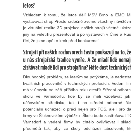
letos?
Vzhledem k tomu, že letos dělí MSV Brno a EMO Mil
vystavovat stroj. Přesto srdečně zveme všechny návštěvník
je virtuální realita 3D projekce našich strojů včetně uká
jiný na veletrhu prezentovat a po výstavách v Číně a Ru
říci, že jsme opět o krok před konkurencí.
Strojaři při našich rozhovorech často poukazují na to,
u nás strojařská tradice vymře. A že mladí lidé nemaj
získávat mladé lidi pro strojařinu? Máte dost technickýc
Dlouhodobý problém, se kterým se potýkáme, je nedosta
kvalitních pracovníků v technických profesích. Vedení fi
má v úmyslu od září příštího roku otevřít Střední odbor
školu ve Varnsdorfu, kde by se měli vzdělávat ja
učňovském středisku, tak i na střední odborné šk
potenciální uchazeči o práci nejen pro TOS, ale i pro da
firmy ve Šluknovském výběžku. Školu bude zastřešovat 
Varnsdorf a vedení firmy by chtělo ovlivňovat i skla
předmětů tak, aby ze školy odcházeli absolventi, kt