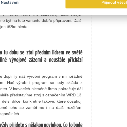
Nastavení
Přijmout všec
sazovat v západní a jižní Evropě.
 v Íránu. Tento trh sužovaný dlouholetým
e být na tuto variantu dobře připraveni. Další
 jen těžko hledat.
za tu dobu se stal předním lídrem ve světě
ilné vývojové zázemí a neustále přichází
teré doplnily náš výrobní program v mimořádně
ním. Náš výrobní program se tedy skládá z
nter. V inovacích nicméně firma pokračuje dál
miéře představíme stroj s označením WRD 13.
 delší dílce, konkrétně takové, které dosahují
Kromě toho se zaměříme i na další rozšíření
togonálních.
vždy přijdete s nějakou novinkou. Co to bude