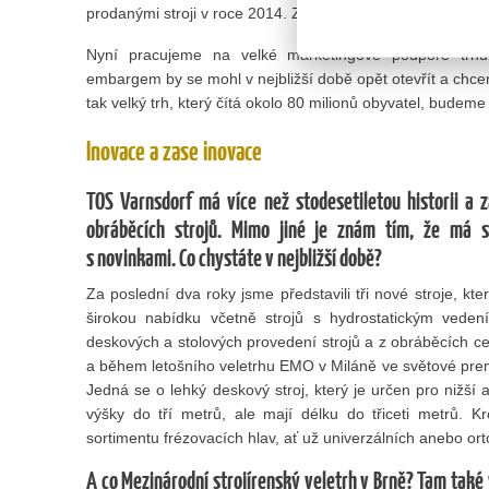
prodanými stroji v roce 2014. Znovu se začínáme lépe pro
Nyní pracujeme na velké marketingové podpoře trhu
embargem by se mohl v nejbližší době opět otevřít a chcem
tak velký trh, který čítá okolo 80 milionů obyvatel, budeme
Inovace a zase inovace
TOS Varnsdorf má více než stodesetiletou historii a 
obráběcích strojů. Mimo jiné je znám tím, že má s
s novinkami. Co chystáte v nejbližší době?
Za poslední dva roky jsme představili tři nové stroje, k
širokou nabídku včetně strojů s hydrostatickým vede
deskových a stolových provedení strojů a z obráběcích ce
a během letošního veletrhu EMO v Miláně ve světové pre
Jedná se o lehký deskový stroj, který je určen pro nižší a
výšky do tří metrů, ale mají délku do třiceti metrů. 
sortimentu frézovacích hlav, ať už univerzálních anebo or
A co Mezinárodní strojírenský veletrh v Brně? Tam také 