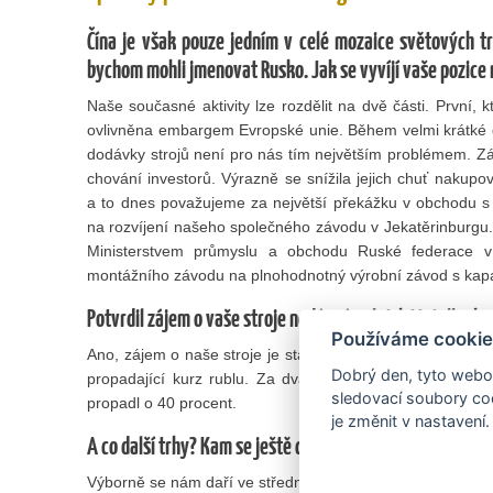
Čína je však pouze jedním v celé mozaice světových tr
bychom mohli jmenovat Rusko. Jak se vyvíjí vaše pozice
Naše současné aktivity lze rozdělit na dvě části. První, 
ovlivněna embargem Evropské unie. Během velmi krátké 
dodávky strojů není pro nás tím největším problémem. Zása
chování investorů. Výrazně se snížila jejich chuť nakupov
a to dnes považujeme za největší překážku v obchodu s 
na rozvíjení našeho společného závodu v Jekatěrinburgu.
Ministerstvem průmyslu a obchodu Ruské federace v
montážního závodu na plnohodnotný výrobní závod s kapac
Potvrdil zájem o vaše stroje nedávný veletrh Metalloob
Používáme cookie
Ano, zájem o naše stroje je stále vysoký, obchody brzdí 
Dobrý den, tyto webov
propadající kurz rublu. Za dvanáct měsíců od zavede
sledovací soubory coo
propadl o 40 procent.
je změnit v nastavení.
A co další trhy? Kam se ještě chystáte vstoupit a proč?
Výborně se nám daří ve střední, východní a severní Evrop