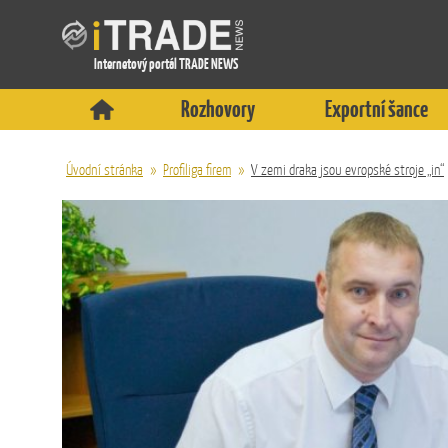
Internetový portál TRADE NEWS
Rozhovory
Exportní šance
Úvodní stránka
»
Profiliga firem
»
V zemi draka jsou evropské stroje „in“