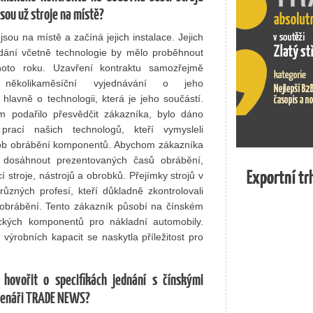
Jsou už stroje na místě?
jsou na místě a začíná jejich instalace. Jejich
dání včetně technologie by mělo proběhnout
oto roku. Uzavření kontraktu samozřejmě
 několikaměsíční vyjednávání o jeho
lavně o technologii, která je jeho součástí.
 podařilo přesvědčit zákazníka, bylo dáno
 prací našich technologů, kteří vymysleli
sob obrábění komponentů. Abychom zákazníka
lze dosáhnout prezentovaných časů obrábění,
Exportní tr
Exportní tr
í stroje, nástrojů a obrobků. Přejímky strojů v
ůzných profesí, kteří důkladně zkontrolovali
i obrábění. Tento zákazník působí na čínském
ckých komponentů pro nákladní automobily.
ýrobních kapacit se naskytla příležitost pro
hovořit o specifikách jednání s čínskými
čtenáři TRADE NEWS?