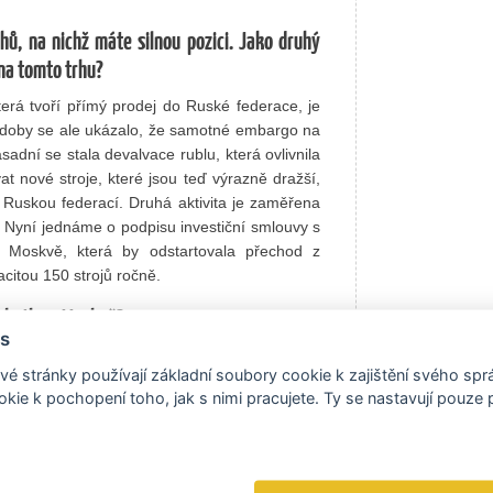
hů, na nichž máte silnou pozici. Jako druhý
 na tomto trhu?
která tvoří přímý prodej do Ruské federace, je
doby se ale ukázalo, že samotné embargo na
dní se stala devalvace rublu, která ovlivnila
at nové stroje, které jsou teď výrazně dražší,
Ruskou federací. Druhá aktivita je zaměřena
 Nyní jednáme o podpisu investiční smlouvy s
 Moskvě, která by odstartovala přechod z
itou 150 strojů ročně.
rabotka v Moskvě?
s
nedostatek financí a v dnešních dnech opět se
é stránky používají základní soubory cookie k zajištění svého sp
ní embarga se náš prodej do Ruské federace
kie k pochopení toho, jak s nimi pracujete. Ty se nastavují pouze
ě. Tahounem zůstává Česká republika s třiceti