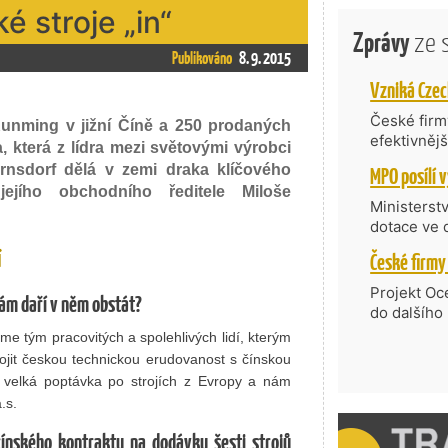
é stroje „in“
Zprávy
ze 
Publikováno
8. 9. 2015
České firmy
Kunming v jižní Číně a 250 prodaných
efektivněj
ka, která z lídra mezi světovými výrobci
státní age
nsdorf dělá v zemi draka klíčového
kompetenc
ejího obchodního ředitele Miloše
nabídne je
Ministerst
zahraniční
dotace ve 
Transfer, 
í
Technologi
požadující
Projekt Oc
ám daří v něm obstát?
Částkou 63
do dalšího
hodnocenýc
firmy opět 
sme tým pracovitých a spolehlivých lidí, kterým
umělé inte
vyzdvihuje
pojit českou technickou erudovanost s čínskou
do vývoje 
prosazují s
 velká poptávka po strojích z Evropy a nám
zásobníku 
přispívají
.s.
podpořeno 
nejen ekon
příběh.
čínského kontraktu na dodávku šesti strojů