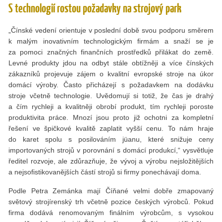
S technologií rostou požadavky na strojový park
„Čínské vedení orientuje v poslední době svou podporu směrem
k malým inovativním technologickým firmám a snaží se je
za pomoci značných finančních prostředků přilákat do země.
Levné produkty jdou na odbyt stále obtížněji a více čínských
zákazníků projevuje zájem o kvalitní evropské stroje na úkor
domácí výroby. Často přicházejí s požadavkem na dodávku
stroje včetně technologie. Uvědomují si totiž, že čas je drahý
a čím rychleji a kvalitněji obrobí produkt, tím rychleji poroste
produktivita práce. Mnozí jsou proto již ochotni za kompletní
řešení ve špičkové kvalitě zaplatit vyšší cenu. To nám hraje
do karet spolu s posilováním jüanu, které snižuje ceny
importovaných strojů v porovnání s domácí produkcí,“ vysvětluje
ředitel rozvoje, ale zdůrazňuje, že vývoj a výrobu nejsložitějších
a nejsofistikovanějších částí strojů si firmy ponechávají doma.
Podle Petra Zemánka mají Číňané velmi dobře zmapovaný
světový strojírenský trh včetně pozice českých výrobců. Pokud
firma dodává renomovaným finálním výrobcům, s vysokou