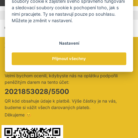
soubory cookie k zajištění svého správného fungování
a sledovací soubory cookie k pochopení toho, jak s
nimi pracujete. Ty se nastavují pouze po souhlasu.
,
Štítky
Čína
Strojírenství
Můžete je změnit v nastavení.
Nastavení
Zaujal vás tento článek?
Určitě jste si všimli, že u nás ani za čtení celých článků nic
Přijmout všechny
neúčtujeme a že vás neobtěžujeme vyskakovacími okny
personalizované reklamy.
Velmi bychom ocenili, kdybyste nás na oplátku podpořili
peněžitým darem na tento účet:
2021853028/5500
QR kód obsahuje údaje k platbě. Výše částky je na vás,
budeme si vážit všech darovaných plateb.
Děkujeme 😊