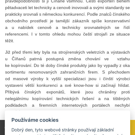
pravděpodobností si jí Číňané všimnou. Čeští exportéři během
pětadvaceti let technicky a cenově inovovali a svými standardy se
prakticky srovnali s německou konkurencí. Podle znalců čínského
obchodního prostředí je tamější zákazník spíše konzervativní
a u nabídek cenově a technicky srovnatelných se řídí
referencemi. I v tomto ohledu mohou čeští strojaři ze situace
těžit.
Již před třemi lety byla na strojírenských veletrzích a výstavách
u Číňanů patrná postupná změna chování ve vztahu
ke kopírování. Do té doby čínské produkty jako by vypadly z oka
sortimentu renomovaných zahraničních firem. S přechodem
od masové výroby k vyšší specializaci jsou i čínští výrobci
vystaveni větší konkurenci a své know-how si začínají hlídat.
Přibývá čínských exponátů, které jsou chráněny proti
nelegálnímu kopírování technických řešení a na tištěných
podkladech a firemních internetových portálech nechybí
copyright.
Používáme cookies
Celý článek si přečtěte v tištěné verzi TRADE
Dobrý den, tyto webové stránky používají základní
NEWS 4 / 2015 na straně 44—45.