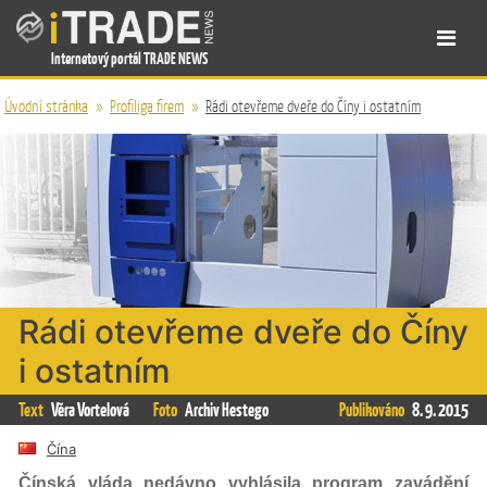
Internetový portál TRADE NEWS
Úvodní stránka
»
Profiliga firem
»
Rádi otevřeme dveře do Číny i ostatním
Rádi otevřeme dveře do Číny
i ostatním
Text
Věra Vortelová
Foto
Archiv Hestego
Publikováno
8. 9. 2015
Čína
Čínská vláda nedávno vyhlásila program zavádění