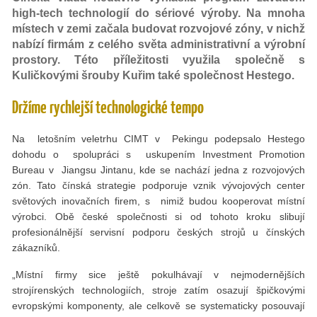
high-tech technologií do sériové výroby. Na mnoha
místech v zemi začala budovat rozvojové zóny, v nichž
nabízí firmám z celého světa administrativní a výrobní
prostory. Této příležitosti využila společně s
Kuličkovými šrouby Kuřim také společnost Hestego.
Držíme rychlejší technologické tempo
Na letošním veletrhu CIMT v Pekingu podepsalo Hestego
dohodu o spolupráci s uskupením Investment Promotion
Bureau v Jiangsu Jintanu, kde se nachází jedna z rozvojových
zón. Tato čínská strategie podporuje vznik vývojových center
světových inovačních firem, s nimiž budou kooperovat místní
výrobci. Obě české společnosti si od tohoto kroku slibují
profesionálnější servisní podporu českých strojů u čínských
zákazníků.
„Místní firmy sice ještě pokulhávají v nejmodernějších
strojírenských technologiích, stroje zatím osazují špičkovými
evropskými komponenty, ale celkově se systematicky posouvají