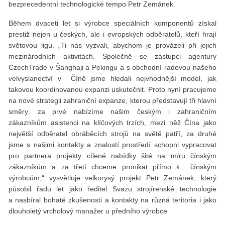
bezprecedentní technologické tempo Petr Zemánek.
Během dvaceti let si výrobce speciálních komponentů získal
prestiž nejen u českých, ale i evropských odběratelů, kteří hrají
světovou ligu. „Ti nás vyzvali, abychom je provázeli při jejich
mezinárodních aktivitách. Společně se zástupci agentury
CzechTrade v Šanghaji a Pekingu a s obchodní radovou našeho
velvyslanectví v Číně jsme hledali nejvhodnější model, jak
takovou koordinovanou expanzi uskutečnit. Proto nyní pracujeme
na nové strategii zahraniční expanze, kterou představují tři hlavní
směry: za prvé nabízíme našim českým i zahraničním
zákazníkům asistenci na klíčových trzích, mezi něž Čína jako
největší odběratel obráběcích strojů na světě patří, za druhé
jsme s našimi kontakty a znalostí prostředí schopni vypracovat
pro partnera projekty cílené nabídky šité na míru čínským
zákazníkům a za třetí chceme pronikat přímo k čínským
výrobcům,“ vysvětluje velkorysý projekt Petr Zemánek, který
působil řadu let jako ředitel Svazu strojírenské technologie
a nasbíral bohaté zkušenosti a kontakty na různá teritoria i jako
dlouholetý vrcholový manažer u předního výrobce