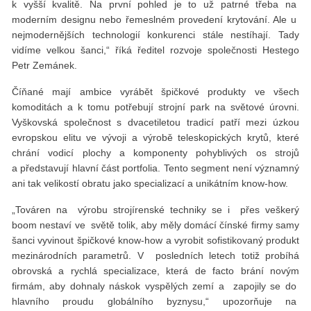
k vyšší kvalitě. Na první pohled je to už patrné třeba na
moderním designu nebo řemeslném provedení krytování. Ale u
nejmodernějších technologií konkurenci stále nestíhají. Tady
vidíme velkou šanci,“ říká ředitel rozvoje společnosti Hestego
Petr Zemánek.
Číňané mají ambice vyrábět špičkové produkty ve všech
komoditách a k tomu potřebují strojní park na světové úrovni.
Vyškovská společnost s dvacetiletou tradicí patří mezi úzkou
evropskou elitu ve vývoji a výrobě teleskopických krytů, které
chrání vodicí plochy a komponenty pohyblivých os strojů
a představují hlavní část portfolia. Tento segment není významný
ani tak velikostí obratu jako specializací a unikátním know-how.
„Továren na výrobu strojírenské techniky se i přes veškerý
boom nestaví ve světě tolik, aby měly domácí čínské firmy samy
šanci vyvinout špičkové know-how a vyrobit sofistikovaný produkt
mezinárodních parametrů. V posledních letech totiž probíhá
obrovská a rychlá specializace, která de facto brání novým
firmám, aby dohnaly náskok vyspělých zemí a zapojily se do
hlavního proudu globálního byznysu,“ upozorňuje na