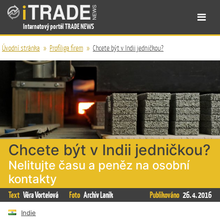
Internetový portál TRADE NEWS
Úvodní stránka
»
Profiliga firem
»
Chcete být v Indii jedničkou?
Chcete být v Indii jedničkou?
Nelitujte času a peněz na osobní
kontakty
Text
Věra Vortelová
Foto
Archiv Lanik
Publikováno
26. 4. 2016
Indie