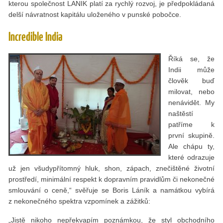
kterou společnost LANIK platí za rychlý rozvoj, je předpokládaná
delší návratnost kapitálu uloženého v punské pobočce.
Incredible India
Říká se, že
Indii může
člověk buď
milovat, nebo
nenávidět. My
naštěstí
patříme k
první skupině.
Ale chápu ty,
které odrazuje
už jen všudypřítomný hluk, shon, zápach, znečištěné životní
prostředí, minimální respekt k dopravním pravidlům či nekonečné
smlouvání o ceně,“ svěřuje se Boris Láník a namátkou vybírá
z nekonečného spektra vzpomínek a zážitků:
„Jistě nikoho nepřekvapím poznámkou, že styl obchodního