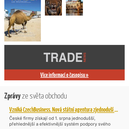
Více informací o časopisu »
Zprávy
ze světa obchodu
Vzniká CzechBusiness. Nová státní agentura zjednoduší podporu českých firem
České firmy získají od 1. srpna jednodušší,
přehlednější a efektivnější systém podpory svého