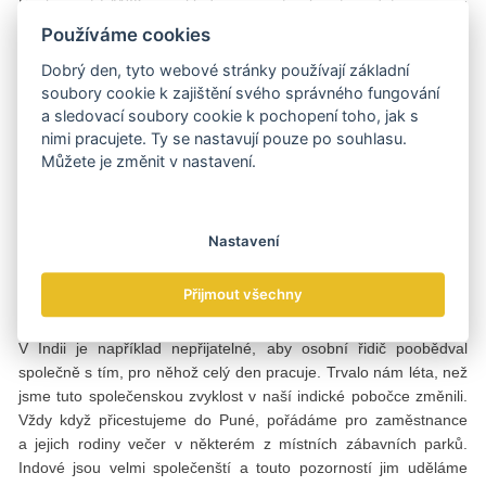
Společnost LANIK je příkladem, že s trpělivostí, vydatnou mírou
empatie, pevnou vůlí se adaptovat v odlišném kulturním prostředí
Používáme cookies
a v neposlední řadě vírou ve svou vizi se může podařit
Dobrý den, tyto webové stránky používají základní
prosperovat i na netradičním trhu. „Loajalita i platební morálka
soubory cookie k zajištění svého správného fungování
jsou od té středo- a západoevropské hodně vzdáleny a vymáhání
a sledovací soubory cookie k pochopení toho, jak s
práva dost pokulhává v zemi, která bývá označována za největší
nimi pracujete. Ty se nastavují pouze po souhlasu.
demokracii světa. Ale to neznamená, že se i v podnikání nelze
Můžete je změnit v nastavení.
opřít o sympatické stránky místní mentality,“ hledí na indická
specifika střízlivě a zároveň s pochopením Boris Láník.
„V osobní rovině máme se všemi našimi indickými zaměstnanci
Nastavení
výborné vztahy. Velice oceňují náš zájem o jejich zemi,
náboženství, gastronomii, kulturu a v neposlední řadě
Přijmout všechny
i skutečnost, že s nimi jednáme jako rovný s rovným.
V Indii je například nepřijatelné, aby osobní řidič poobědval
společně s tím, pro něhož celý den pracuje. Trvalo nám léta, než
jsme tuto společenskou zvyklost v naší indické pobočce změnili.
Vždy když přicestujeme do Puné, pořádáme pro zaměstnance
a jejich rodiny večer v některém z místních zábavních parků.
Indové jsou velmi společenští a touto pozorností jim uděláme