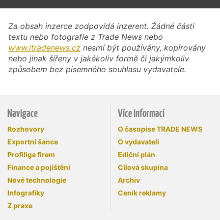
Za obsah inzerce zodpovídá inzerent. Žádné části
textu nebo fotografie z Trade News nebo
www.itradenews.cz
nesmí být používány, kopírovány
nebo jinak šířeny v jakékoliv formě či jakýmkoliv
způsobem bez písemného souhlasu vydavatele.
Navigace
Více informací
Rozhovory
O časopise TRADE NEWS
Exportní šance
O vydavateli
Profiliga firem
Ediční plán
Finance a pojištění
Cílová skupina
Nové technologie
Archiv
Infografiky
Ceník reklamy
Z praxe