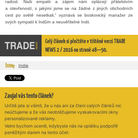
radost. Naši empatii a zájem nám oplácejí přátelstvím
a otevřeností, s jakými jsme se na žádné z jiných obchodních
cest po světě nesetkali,“ vyznává se boskovický manažer ze
svých sympatií k Indům a neuvěřitelné Indii.
Celý článek si přečtěte v tištěné verzi TRADE
NEWS 2 / 2016 na straně 48—50.
Štítky
Indie
Zaujal vás tento článek?
Určitě jste si všimli, že u nás ani za čtení celých článků nic
neúčtujeme a že vás neobtěžujeme vyskakovacími okny
personalizované reklamy.
Velmi bychom ocenili, kdybyste nás na oplátku podpořili
peněžitým darem na tento účet: