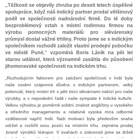
„Těžkosti se objevily zhruba po deseti letech úspěšné
spolupráce, když náš indický partner prodal většinový
podíl ve společnosti nadnárodní firmě. Do té doby
bezproblémový vztah s místní rodinnou firmou na
výrobu pomocných materiálů pro slévárenský
průmysl dostal vážné trhliny. Proto jsme se s indickým
společníkem rozhodli založit vlastní prodejní pobočku
ve městě Puné,“ vzpomíná Boris Láník na pět let
starou událost, která významně zasáhla do působení
jihomoravské společnosti na indickém trhu.
„Rozhodujícím faktorem pro založení společnosti v Indii byla
naše osobní vzájemná důvěra s indickým partnerem, velký
potenciál, který místní trh s pěti tisíci slévárnami nabízí pro naše
výrobky, a v neposlední řadě i naše sympatie k indické kultuře.
Velkou výhodou je poměrně solidní znalost angličtiny u vysokého
a středního managementu a relativně vysoká míra odborné
vzdělanosti napříč Indií. Naší motivací byla především snaha
udržet a rozšířit svou pozici na místním trhu, zejména prodej
‚brand‘ výrobků Vukopor. V úvahách o ziskovosti jsme se drželi