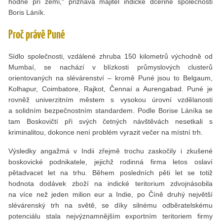
hodně při zemi,“ přiznává majitel indické dceřiné společnosti
Boris Láník.
Proč právě Puné
Sídlo společnosti, vzdálené zhruba 150 kilometrů východně od
Mumbaí, se nachází v blízkosti průmyslových clusterů
orientovaných na slévárenství – kromě Puné jsou to Belgaum,
Kolhapur, Coimbatore, Rajkot, Čennaí a Aurengabad. Puné je
rovněž univerzitním městem s vysokou úrovní vzdělanosti
a solidním bezpečnostním standardem. Podle Borise Láníka se
tam Boskovičtí při svých četných návštěvách nesetkali s
kriminalitou, dokonce není problém vyrazit večer na místní trh.
Výsledky angažmá v Indii zřejmě trochu zaskočily i zkušené
boskovické podnikatele, jejichž rodinná firma letos oslaví
pětadvacet let na trhu. Během posledních pěti let se totiž
hodnota dodávek zboží na indické teritorium zdvojnásobila
na více než jeden milion eur a Indie, po Číně druhý největší
slévárenský trh na světě, se díky silnému odběratelskému
potenciálu stala nejvýznamnějším exportním teritoriem firmy