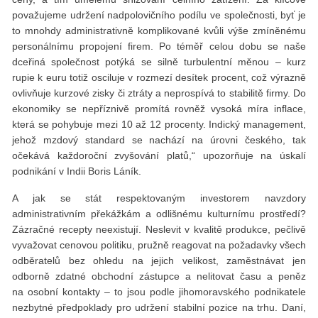
považujeme udržení nadpolovičního podílu ve společnosti, byť je
to mnohdy administrativně komplikované kvůli výše zmíněnému
personálnímu propojení firem. Po téměř celou dobu se naše
dceřiná společnost potýká se silně turbulentní měnou – kurz
rupie k euru totiž osciluje v rozmezí desítek procent, což výrazně
ovlivňuje kurzové zisky či ztráty a neprospívá to stabilitě firmy. Do
ekonomiky se nepříznivě promítá rovněž vysoká míra inflace,
která se pohybuje mezi 10 až 12 procenty. Indický management,
jehož mzdový standard se nachází na úrovni českého, tak
očekává každoroční zvyšování platů,“ upozorňuje na úskalí
podnikání v Indii Boris Láník.
A jak se stát respektovaným investorem navzdory
administrativním překážkám a odlišnému kulturnímu prostředí?
Zázračné recepty neexistují. Neslevit v kvalitě produkce, pečlivě
vyvažovat cenovou politiku, pružně reagovat na požadavky všech
odběratelů bez ohledu na jejich velikost, zaměstnávat jen
odborně zdatné obchodní zástupce a nelitovat času a peněz
na osobní kontakty – to jsou podle jihomoravského podnikatele
nezbytné předpoklady pro udržení stabilní pozice na trhu. Daní,