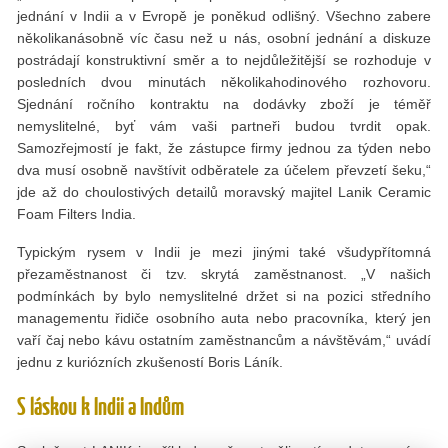
jednání v Indii a v Evropě je poněkud odlišný. Všechno zabere
několikanásobně víc času než u nás, osobní jednání a diskuze
postrádají konstruktivní směr a to nejdůležitější se rozhoduje v
posledních dvou minutách několikahodinového rozhovoru.
Sjednání ročního kontraktu na dodávky zboží je téměř
nemyslitelné, byť vám vaši partneři budou tvrdit opak.
Samozřejmostí je fakt, že zástupce firmy jednou za týden nebo
dva musí osobně navštívit odběratele za účelem převzetí šeku,“
jde až do choulostivých detailů moravský majitel Lanik Ceramic
Foam Filters India.
Typickým rysem v Indii je mezi jinými také všudypřítomná
přezaměstnanost či tzv. skrytá zaměstnanost. „V našich
podmínkách by bylo nemyslitelné držet si na pozici středního
managementu řidiče osobního auta nebo pracovníka, který jen
vaří čaj nebo kávu ostatním zaměstnancům a návštěvám,“ uvádí
jednu z kuriózních zkušeností Boris Láník.
S láskou k Indii a Indům