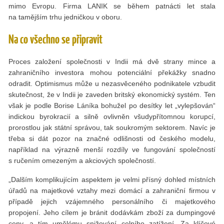
mimo Evropu. Firma LANIK se během patnácti let stala
na tamějším trhu jedničkou v oboru.
Na co všechno se připravit
Proces založení společnosti v Indii má dvě strany mince a
zahraničního investora mohou potenciální překážky snadno
odradit. Optimismus může u nezasvěceného podnikatele vzbudit
skutečnost, že v Indii je zaveden britský ekonomický systém. Ten
však je podle Borise Láníka bohužel po desítky let „vylepšován“
indickou byrokracií a silně ovlivněn všudypřítomnou korupcí,
prorostlou jak státní správou, tak soukromým sektorem. Navíc je
třeba si dát pozor na značné odlišnosti od českého modelu,
například na výrazně menší rozdíly ve fungování společností
s ručením omezeným a akciových společností.
„Dalším komplikujícím aspektem je velmi přísný dohled místních
úřadů na majetkové vztahy mezi domácí a zahraniční firmou v
případě jejich vzájemného personálního či majetkového
propojení. Jeho cílem je bránit dodávkám zboží za dumpingové
ceny, a tím umělému snižování celního zatížení. Za klíčové