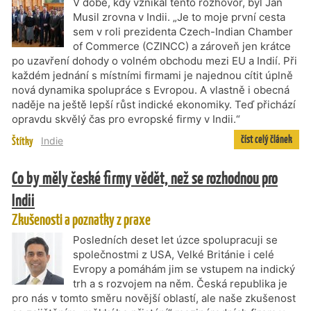
V době, kdy vznikal tento rozhovor, byl Jan
Musil zrovna v Indii. „Je to moje první cesta
sem v roli prezidenta Czech-Indian Chamber
of Commerce (CZINCC) a zároveň jen krátce
po uzavření dohody o volném obchodu mezi EU a Indií. Při
každém jednání s místními firmami je najednou cítit úplně
nová dynamika spolupráce s Evropou. A vlastně i obecná
naděje na ještě lepší růst indické ekonomiky. Teď přichází
opravdu skvělý čas pro evropské firmy v Indii.“
číst celý článek
Štítky
Indie
Co by měly české firmy vědět, než se rozhodnou pro
Indii
Zkušenosti a poznatky z praxe
Posledních deset let úzce spolupracuji se
společnostmi z USA, Velké Británie i celé
Evropy a pomáhám jim se vstupem na indický
trh a s rozvojem na něm. Česká republika je
pro nás v tomto směru novější oblastí, ale naše zkušenost