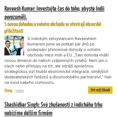
Raveesh Kumar: Investujte čas do toho, abyste Indii
porozuměli.
S novou dohodou o volném obchodu se otevírají obrovské
příležitosti
S indickým velvyslancem Raveeshem
Kumarem jsme se potkali pár dnů po
podepsání přelomové dohody o volném
obchodu mezi Indií a EU. „Tato dohoda vnáší
novou dimenzi do našich vzájemných vztahů. Není jen o
clech nebo přístupu na trh, ale odráží společnou
strategickou vizi hlubší ekonomické integrace, silnějších
dodavatelských řetězců a dlouhodobého partnerství,“ řekl
na úvod našeho rozhovoru.
číst celý článek
Štítky
Indie
Shashidhar Singh: Své zkušenosti z indického trhu
nabízíme dalším firmám