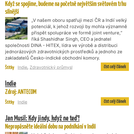
Když se spojíme, budeme na početně největším světovém trhu
silnější
„V našem oboru spatřuji mezi ČR a Indií velký
potenciál, k jehož rozvoji by mohla významně
přispět spolupráce ve formě joint venture,“
říká Shashidhar Singh, CEO a jednatel
společnosti DINA - HITEX, lídra ve výrobě a distribuci
jednorázových zdravotnických prostředků a jednoho ze
zakladatelů Česko-indické obchodní komory.
číst celý článek
Štítky
Indie
,
Zdravotnický průmysl
Indie
Zdroj: ANTECOM
číst celý článek
Štítky
Indie
Jan Musil: Kdy jindy, když ne teď!
Nepropásněte ideální dobu na podnikání v Indii