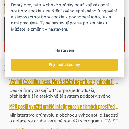
Dobrý den, tyto webové stránky používají základní
soubory cookie k zajištění svého správného fungování
a sledovací soubory cookie k pochopení toho, jak s
nimi pracujete. Ty se nastavují pouze po souhlasu.
Můžete je změnit v nastavení.
Více informací o časopisu »
Nastavení
Přijmout všechny
Zprávy
ze světa obchodu
Vzniká CzechBusiness. Nová státní agentura zjednoduší podporu českých firem
České firmy získají od 1. srpna jednodušší,
přehlednější a efektivnější systém podpory svého
podnikání. Vzniká nová státní agentura
MPO posílí využití umělé inteligence ve firmách prostřednictvím 40 projektů z programu TWIST
CzechBusiness, která propojuje dosavadní
kompetence agentur CzechTrade a CzechInvest.
Ministerstvo průmyslu a obchodu vyhodnotilo žádosti
Firmám nabídne jednoho partnera pro rozvoj od
o dotace ve druhé veřejné soutěži v programu TWIST
inovací až po zahraniční expanzi.
– Transfer, Výzkum, Vývoj a Inovace pro Strategické