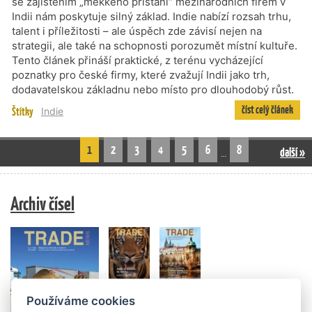
se zajištěním „měkkého přistání“ mezinárodních firem v
Indii nám poskytuje silný základ. Indie nabízí rozsah trhu,
talent i příležitosti – ale úspěch zde závisí nejen na
strategii, ale také na schopnosti porozumět místní kultuře.
Tento článek přináší praktické, z terénu vycházející
poznatky pro české firmy, které zvažují Indii jako trh,
dodavatelskou základnu nebo místo pro dlouhodobý růst.
číst celý článek
Štítky
Indie
1
2
3
4
5
6
8
další »
…
Archiv čísel
Používáme cookies