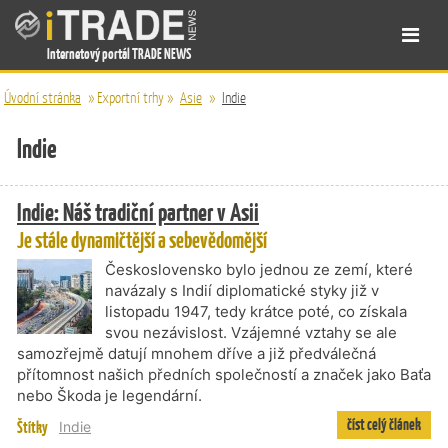
Internetový portál TRADE NEWS
Úvodní stránka
»
Exportní trhy
»
Asie
»
Indie
Indie
Indie: Náš tradiční partner v Asii
Je stále dynamičtější a sebevědomější
Československo bylo jednou ze zemí, které
navázaly s Indií diplomatické styky již v
listopadu 1947, tedy krátce poté, co získala
svou nezávislost. Vzájemné vztahy se ale
samozřejmě datují mnohem dříve a již předválečná
přítomnost našich předních společností a značek jako Baťa
nebo Škoda je legendární.
číst celý článek
Štítky
Indie