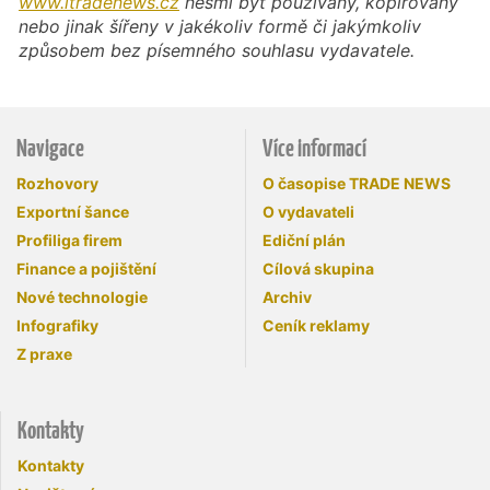
www.itradenews.cz
nesmí být používány, kopírovány
nebo jinak šířeny v jakékoliv formě či jakýmkoliv
způsobem bez písemného souhlasu vydavatele.
Navigace
Více informací
Rozhovory
O časopise TRADE NEWS
Exportní šance
O vydavateli
Profiliga firem
Ediční plán
Finance a pojištění
Cílová skupina
Nové technologie
Archiv
Infografiky
Ceník reklamy
Z praxe
Kontakty
Kontakty