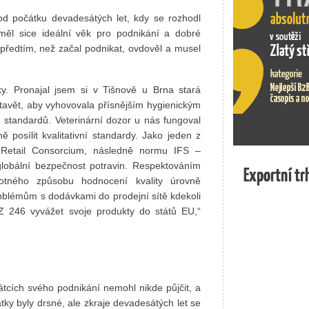
d počátku devadesátých let, kdy se rozhodl
ář měl sice ideální věk pro podnikání a dobré
předtím, než začal podnikat, ovdověl a musel
y. Pronajal jsem si v Tišnově u Brna stará
tavět, aby vyhovovala přísnějším hygienickým
h standardů. Veterinární dozor u nás fungoval
 posílit kvalitativní standardy. Jako jeden z
 Retail Consorcium, následně normu IFS –
 globální bezpečnost potravin. Respektováním
Exportní tr
Exportní tr
otného způsobu hodnocení kvality úrovně
blémům s dodávkami do prodejní sítě kdekoli
Z 246 vyvážet svoje produkty do států EU,“
čátcích svého podnikání nemohl nikde půjčit, a
tky byly drsné, ale zkraje devadesátých let se