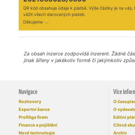
QR kód obsahuje údaje k platbě. Výše částky je na vás,
vážit všech darovaných plateb.
Děkujeme 😊
Za obsah inzerce zodpovídá inzerent. Žádné čás
jinak šířeny v jakékoliv formě či jakýmkoliv z
Navigace
Více infor
Rozhovory
O časopi
Exportní šance
O vydavate
Profiliga firem
Ediční plá
Finance a pojištění
Cílová sk
Nové technologie
Archiv