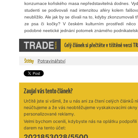
konzumace koňského masa nepředstavitelná dodnes. Vydáv
studenti se podivovali nad intenzitou aféry kolem falš
neublížilo. Ale jak by se dívali na to, kdyby zkonzumovali 
ze psa či kočky? V českém kulturním prostředí něco 
podobné neetické jednání potomek známého podnikatelsk
Celý článek si přečtěte v tištěné verzi
Štítky
Potravinářství
Zaujal vás tento článek?
Určitě jste si všimli, že u nás ani za čtení celých článků n
neúčtujeme a že vás neobtěžujeme vyskakovacími okny
personalizované reklamy.
Velmi bychom ocenili, kdybyste nás na oplátku podpořil
darem na tento účet:
2021853028/5500