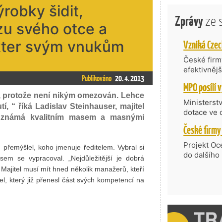
robky šidit,
Zprávy
ze 
zu svého otce a
akter svým vnukům
České firmy
efektivněj
Publikováno
20. 4. 2013
státní age
kompetenc
el, protože není nikým omezován. Lehce
nabídne je
Ministerst
, “ říká Ladislav Steinhauser, majitel
zahraniční
dotace ve 
je známá kvalitním masem a masnými
Transfer, 
Technologi
požadující
Projekt Oc
 přemýšlel, koho jmenuje ředitelem. Vybral si
Částkou 63
do dalšího
asem se vypracoval. „Nejdůležitější je dobrá
hodnocenýc
firmy opět 
Majitel musí mít hned několik manažerů, kteří
umělé inte
vyzdvihuje
tel, který již přenesl část svých kompetencí na
do vývoje 
prosazují s
zásobníku 
přispívají
podpořeno 
nejen ekon
příběh.