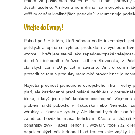
Přitom za posledních dvacet let se u nás potraviny z
desetinásobně. A nikomu není divné, že mercedes nesto
vyšším cenám kvalitnějších potravin?“ argumentuje podnik
Vítejte do Evropy!
Pokud patříte k těm, kteří sáhnou vedle tuzemských po
polských a úplně se vyhnou produktům z východní Evr
vzorce. „Uvažujete stejně jako západoevropská veřejnos
do sítě obchodního řetězce Lidl na Slovensku, v Po
členských zemí EU je zatím zavřeno. Vím, o čem mlu
prosadit se tam s produkty moravské provenience je nesmí
Největší přednost jednotného evropského trhu – volný p
platí, ale každodenní praxi ovládá nedůvěra k potravin
bloku, i když jsou plně konkurenceschopné. Zejména
problém zřídit pobočku v Rakousku nebo Německu, zí
výrobky z tišnovské výrobny. Ale klamal bych tím spotřebi
záměnou hovězího masa koňským. Křesťané chápali k
pohanský zvyk. Papež Řehoř III. vyzval v roce 732 k j
napoleonských válek dohnal hlad francouzské vojáky k p