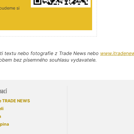
 budeme si
ti textu nebo fotografie z Trade News nebo
www.itradenew
působem bez písemného souhlasu vydavatele.
mací
se TRADE NEWS
li
n
upina