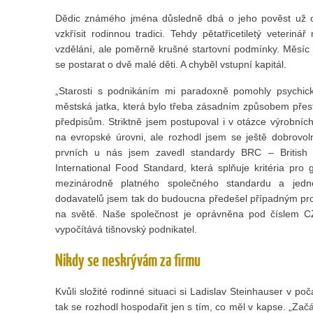
Dědic známého jména důsledně dbá o jeho pověst už o
vzkřísit rodinnou tradici. Tehdy pětatřicetiletý veterin
vzdělání, ale poměrně krušné startovní podmínky. Měsíc 
se postarat o dvě malé děti. A chyběl vstupní kapitál.
„Starosti s podnikáním mi paradoxně pomohly psychick
městská jatka, která bylo třeba zásadním způsobem přes
předpisům. Striktně jsem postupoval i v otázce výrobníc
na evropské úrovni, ale rozhodl jsem se ještě dobrovolně
prvních u nás jsem zavedl standardy BRC – British
International Food Standard, která splňuje kritéria pro
mezinárodně platného společného standardu a jedn
dodavatelů jsem tak do budoucna předešel případným pro
na světě. Naše společnost je oprávněna pod číslem C
vypočítává tišnovský podnikatel.
Nikdy se neskrývám za firmu
Kvůli složité rodinné situaci si Ladislav Steinhauser v po
tak se rozhodl hospodařit jen s tím, co měl v kapse. „Začá