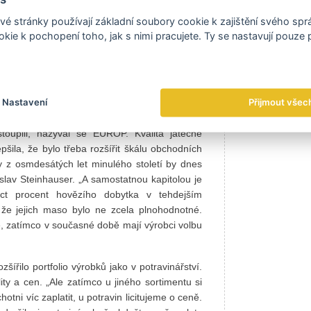
zenin označených názvem výrobce, na svých
é stránky používají základní soubory cookie k zajištění svého sp
kie k pochopení toho, jak s nimi pracujete. Ty se nastavují pouze
alitních polských potravin a koňského masa,
i minulosti na štíru. „Za posledních dvacet let
lů, úroveň hygieny a v neposlední řadě kvalita
Nastavení
Přijmout všec
 prasat se za posledních deset let posunula o
i poražených hospodářských zvířat. Když jsme
oupili, nazýval se EUROP. Kvalita jatečně
šila, že bylo třeba rozšířit škálu obchodních
 z osmdesátých let minulého století by dnes
slav Steinhauser. „A samostatnou kapitolou je
áct procent hovězího dobytka v tehdejším
že jejich maso bylo ne zcela plnohodnotné.
, zatímco v současné době mají výrobci volbu
ířilo portfolio výrobků jako v potravinářství.
ity a cen. „Ale zatímco u jiného sortimentu si
tni víc zaplatit, u potravin licitujeme o ceně.