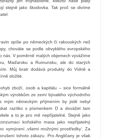
dražily jen trojnásobně, kdežto naše platy
jí stejně jako škodovka. Tak proč se divíme
atel.
travin spíše po německých či rakouských než
opy, chováte se podle obvyklého evropského
t o nás. V poměrně malých objemech vyvážíme
lsku, Maďarsku a Rumunsku, ale do starých
vím. Můj bratr dodává produkty do Vídně a
rně složité.
ohyb zboží, osob a kapitálu – sice formálně
ářským výrobkům ze zemí bývalého východního
 s mým německým příjmením by jistě nebyl
skat razítko s písmenkem D a dovážet tam
tele a to je pro mě nepřijatelné. Stejně jako
onzumaci koňského masa jako nepřijatelný
eho vymýcení ‚všemi možnými prostředky‘. Za
orušení tohoto zákazu. Pro Angličany je však