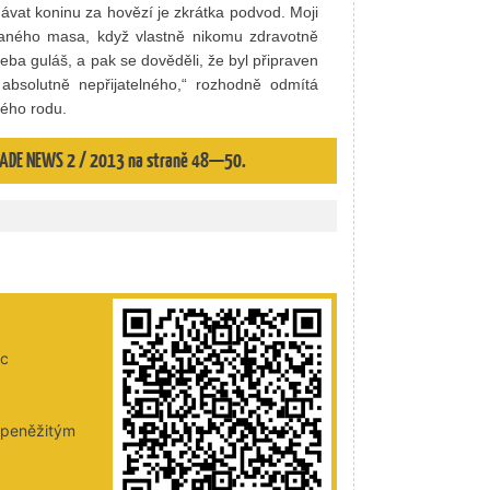
at koninu za hovězí je zkrátka podvod. Moji
ovaného masa, když vlastně nikomu zdravotně
třeba guláš, a pak se dověděli, že byl připraven
absolutně nepřijatelného,“ rozhodně odmítá
ého rodu.
 TRADE NEWS 2 / 2013 na straně 48—50.
ic
i peněžitým