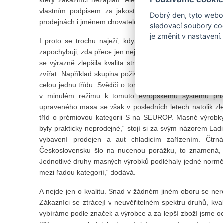
vlastním podpisem za jakost čtyřiceti tun masa a u
Dobrý den, tyto webov
prodejnách i jménem chovatele konkrétního kusu dobytka.
sledovací soubory coo
je změnit v nastavení.
I proto se trochu naježí, když, ovlivněna kauzami nekv
zapochybuji, zda přece jen nejsme s kvalitou potravin oprot
se výrazně zlepšila kvalita strojů, zařízení, přísad, oba
zvířat. Například skupina poživatelných, tzn. bezvadných,
celou jednu třídu. Svědčí o tom systém hodnocení jakost
v minulém režimu k tomuto evropskému systému přist
upraveného masa se však v posledních letech natolik zlep
tříd o prémiovou kategorii S na SEUROP. Masné výrobky
byly prakticky neprodejné,“ stojí si za svým názorem Ladi
vybavení prodejen a aut chladicím zařízením. Čtrn
Československu šlo na nucenou porážku, to znamená, 
Jednotlivé druhy masných výrobků podléhaly jedné normě
mezi řadou kategorií,“ dodává.
A nejde jen o kvalitu. Snad v žádném jiném oboru se nerozš
Zákazníci se ztrácejí v neuvěřitelném spektru druhů, kval
vybíráme podle značek a výrobce a za lepší zboží jsme ocho