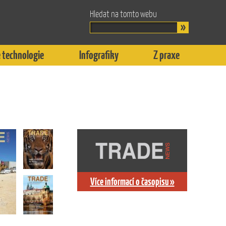
Hledat na tomto webu
 technologie
Infografiky
Z praxe
Více informací o časopisu »