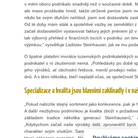
v mém oboru podnikalo snadněji než v současné době. Ma
ale maso prodáváte hned, takže utržené peníze jsem mě
nikdo ke svým dluhům nehlásil, jsem své dodavatele zasko
Od té doby mám stálé a spolehlivé vazby se zemědělci z
začali dodavatelům vystavovat faktury jejich jménem již v
tak výborný přehled o finančních tocích v podniku ‚on tim
výjimkou,“ vysvětluje Ladislav Steinhauser, jak se mu poda
O špatné platební morálce tuzemských podnikatelských su
podnikatel s ní zkušenosti nemá. „Pohledávky po době sp
jeho výrobků, ať obchodní řetězce, menší prodejci nebo ne
dnů. A s těmi několika, kteří neplatili včas, se společnost 
Specializace a kvalita jsou hlavními zaklínadly i v 
„Pokud nabízíte stejný sortiment jako konkurence, pak je h
A další nezbytnou podmínkou je kvalita zboží v požadov
základem tradice několika generací Steinhauserů,“ 
„Kdybychom začali naše výrobky šidit, zpronevěřil byc
charakter svým vnukům. Samozřejmě, že nemůžete dodá
Používáme cookie
který zákazníci nezaplatí. Ale kvalita musí odpovídat c