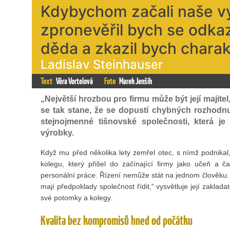
Kdybychom začali naše vý
zpronevěřil bych se odka
děda a zkazil bych char
Ladislav Steinhauser
Text
Věra Vortelová
Foto
Marek Jenšík
„Největší hrozbou pro firmu může být její majit
se tak stane, že se dopustí chybných rozhodnutí
stejnojmenné tišnovské společnosti, která 
výrobky.
Když mu před několika lety zemřel otec, s nímž podnikal,
kolegu, který přišel do začínající firmy jako učeň a č
personální práce. Řízení nemůže stát na jednom člověku. 
mají předpoklady společnost řídit,“ vysvětluje její zaklada
své potomky a kolegy.
Kvalita bez kompromisů hned od počátku