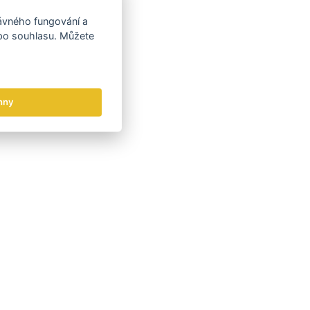
rávného fungování a
 po souhlasu. Můžete
hny