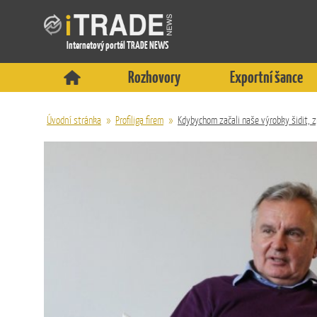
Internetový portál TRADE NEWS
Rozhovory
Exportní šance
Úvodní stránka
»
Profiliga firem
»
Kdybychom začali naše výrobky šidit, 