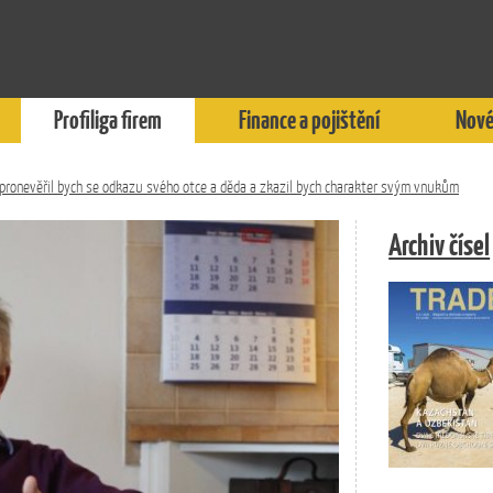
Profiliga firem
Finance a pojištění
Nové
zpronevěřil bych se odkazu svého otce a děda a zkazil bych charakter svým vnukům
Archiv čísel