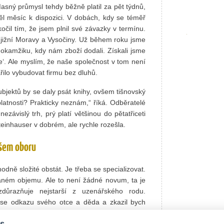
sný průmysl tehdy běžně platil za pět týdnů,
l měsíc k dispozici. V dobách, kdy se téměř
čil tím, že jsem plnil své závazky v termínu.
 jižní Moravy a Vysočiny. Už během roku jsme
 okamžiku, kdy nám zboží dodali. Získali jsme
e‘. Ale myslím, že naše společnost v tom není
řilo vybudovat firmu bez dluhů.
bjektů by se daly psát knihy, ovšem tišnovský
latnosti? Prakticky neznám,“ říká. Odběratelé
závislý trh, prý platí většinou do pětatřiceti
Steinhauser v dobrém, ale rychle rozešla.
našem oboru
odně složité obstát. Je třeba se specializovat.
aném objemu. Ale to není žádné novum, ta je
zdůrazňuje nejstarší z uzenářského rodu.
h se odkazu svého otce a děda a zkazil bych
vat do sítě mercedes se sklápěcí střechou,
s
eně,“ svěřuje se podnikatel, který denně ručí