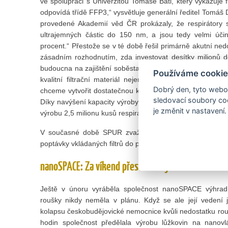
ve spolupráci s Univerzitou Tomáše Bati, který vykazuje fi
odpovídá třídě FFP3,“ vysvětluje generální ředitel Tomá
provedené Akademií věd ČR prokázaly, že respirátory s
ultrajemných částic do 150 nm, a jsou tedy velmi úči
procent.“ Přestože se v té době řešil primárně akutní n
zásadním rozhodnutím, zda investovat desítky milionů do
budoucna na zajištění soběstačnosti České republiky. „N
Používáme cookie
kvalitní filtrační materiál nejen pro výrobce masek a
Dobrý den, tyto webov
chceme vytvořit dostatečnou kapacitu pro pokrytí naší vl
sledovací soubory coo
Díky navýšení kapacity výroby a spuštění nové automatick
je změnit v nastavení.
výrobu 2,5 milionu kusů respirátorů měsíčně,“ pokračuje
V současné době SPUR zvažuje další investice na posíl
poptávky vkládaných filtrů do pratelných roušek nejen v Čes
nanoSPACE: Za víkend přestavěli výrobu a začali ší
Ještě v únoru vyráběla společnost nanoSPACE výhradn
roušky nikdy neměla v plánu. Když se ale její veden
kolapsu českobudějovické nemocnice kvůli nedostatku rou
hodin společnost předělala výrobu lůžkovin na nanov