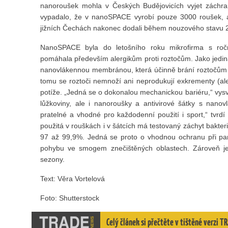
nanoroušek mohla v Českých Budějovicích vyjet záchrank
vypadalo, že v nanoSPACE vyrobí pouze 3000 roušek, ale
jižních Čechách nakonec dodali během nouzového stavu 250
NanoSPACE byla do letošního roku mikrofirma s ročn
pomáhala především alergikům proti roztočům. Jako jediná
nanovlákennou membránou, která účinně brání roztočům za
tomu se roztoči nemnoží ani neprodukují exkrementy (ale
potíže. „Jedná se o dokonalou mechanickou bariéru,“ vys
lůžkoviny, ale i nanoroušky a antivirové šátky s nano
pratelné a vhodné pro každodenní použití i sport,“ tvrd
použitá v rouškách i v šátcích má testovaný záchyt bakteri
97 až 99,9%. Jedná se proto o vhodnou ochranu při pand
pohybu ve smogem znečištěných oblastech. Zároveň je
sezony.
Text: Věra Vortelová
Foto: Shutterstock
Celý článek si přečtěte v tištěné verzi