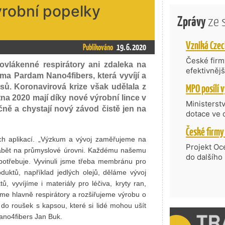
ýrobní popelky
Zprávy
ze 
Publikováno
19. 6. 2020
České firmy
vlákenné respirátory ani zdaleka na
efektivněj
rma Pardam Nano4fibers, která vyvíjí a
státní age
sů. Koronavirová krize však udělala z
kompetenc
a 2020 mají díky nové výrobní lince v
nabídne je
Ministerst
čně a chystají nový závod čistě jen na
zahraniční
dotace ve 
Transfer, 
Technologi
ch aplikací. „Výzkum a vývoj zaměřujeme na
požadující
Projekt Oc
rábět na průmyslové úrovni. Každému našemu
Částkou 63
do dalšího
 potřebuje. Vyvinuli jsme třeba membránu pro
hodnocenýc
firmy opět 
oduktů, například jedlých olejů, děláme vývoj
umělé inte
vyzdvihuje
, vyvíjíme i materiály pro léčiva, kryty ran,
do vývoje 
prosazují s
zásobníku 
íme hlavně respirátory a rozšiřujeme výrobu o
přispívají
podpořeno 
 do roušek s kapsou, které si lidé mohou ušít
nejen ekon
Nano4fibers Jan Buk.
příběh.