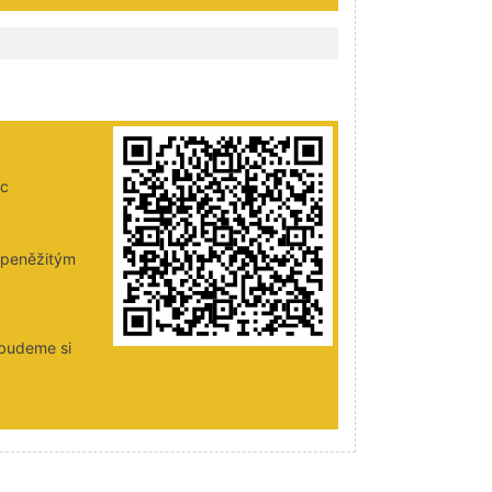
ic
i peněžitým
 budeme si