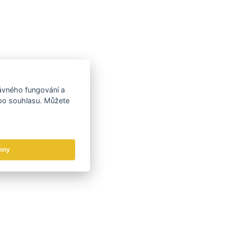
rávného fungování a
 po souhlasu. Můžete
hny