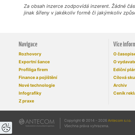
Za obsah inzerce zodpovídá inzerent. Žádné čás
jinak šířeny v jakékoliv formě či jakýmkoliv z
Navigace
Více infor
Rozhovory
O časopi
Exportní šance
O vydavate
Profiliga firem
Ediční plá
Finance a pojištění
Cílová sk
Nové technologie
Archiv
Infografiky
Ceník rek
Z praxe
Copyright © 2014 - 2026
Antecom s.r.o.
Všechna práva vyhrazena.