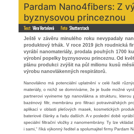
Pardam Nano4fibers: Z v
byznysovou princeznou
Text
Věra Vortelová
Foto
Shutterstock
Ještě v závěru minulého roku nevypadaly nano
produktový trhák. V roce 2019 jich roudnická fi
vyrábí nanomateriály, prodala pouhých 1700 ku
výrobní popelky byznysovou princeznu. Od květn
plánu produkci zvýšit na půl milionu kusů měsí
výrobu nanovlákenných respirátorů.
Nanovlákno má potenciální uplatnění v celé řadě různý
materiály, o nichž se domníváme, že je bude možné vy
partnerovi vyvineme typ nanovlákna a strukturu, kterou
bazénový filtr, membránu pro filtraci potravinářských pr
aplikací v oblasti pleťových masek, kosmetických produktů
bateriové články a řadu dalších. A v poslední době vyráb
speciální filtrační vložky z nanomembrány. Ty lze vkládat
i sami,“ říká výkonný ředitel a spolumajitel firmy Pardam 