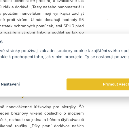
ltrační účinnost 99 procent, a kvalitativně tak
š Dudák a dodává: „Testy našeho nanomateriálu
 použitím nanovláken mají vynikající záchyt
nné proti virům. U nás dosahují hodnoty 95
edostatek ochranných pomůcek, stál SPUR před
 rozšíření výrobní linky, a podílet se tak do
akonec jsme se rozhodli, že budeme zajišťovat
s
 polomasek v České republice, ale především
é stránky používají základní soubory cookie k zajištění svého sp
astní produkce respirátorů třídy FFP2 a FFP3.
kie k pochopení toho, jak s nimi pracujete. Ty se nastavují pouze
é linky od května produkujeme nanotextilii na
 Tomáš Dudák.
ení kapacity výroby nanovlákna pro pokrytí
ké republice, ale i v Evropské unii.
Nastavení
Přijmout všec
t nanoroušky
ě nanovlákenné lůžkoviny pro alergiky. Šít
í jeden březnový víkend doslechlo o možném
šek, rozhodlo se jednat a během čtyřiadvaceti
lákenné roušky. „Díky první dodávce našich