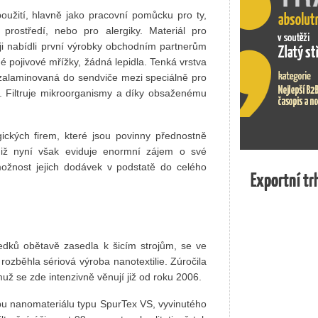
použití, hlavně jako pracovní pomůcku pro ty,
prostředí, nebo pro alergiky. Materiál pro
ěji nabídli první výrobky obchodním partnerům
é pojivové mřížky, žádná lepidla. Tenká vrstva
 zalaminovaná do sendviče mezi speciálně pro
lu. Filtruje mikroorganismy a díky obsaženému
ických firem, které jsou povinny přednostně
 Již nyní však eviduje enormní zájem o své
ožnost jejich dodávek v podstatě do celého
Exportní tr
Exportní tr
dků obětavě zasedla k šicím strojům, se ve
rozběhla sériová výroba nanotextilie. Zúročila
muž se zde intenzivně věnují již od roku 2006.
bu nanomateriálu typu SpurTex VS, vyvinutého