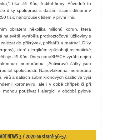
a,“ říká Jiří Kůs, ředitel firmy. Původně to
 díky spolupráci s dalšími šicími dílnami v
 tisíc nanoroušek lidem v první linii.
ím obratem několika milionů korun, která
 na světě vyráběla protiroztočové lůžkoviny s
lézat do přikrývek, polštářů a matrací. Díky
rgeny), které alergikům způsobují astmatické
větluje Jiří Kůs. Dnes nanoSPACE vyrábí nejen
vlákennou membránou. „Antivirové šátky jsou
í ředitel společnosti. Nanovlákenná membrána
í, virů a dalších submikronových částic ve výši
emii koronaviru, ale i v době chřipek či při
 mohou používat i alergici v období pylové
 TRADE NEWS 3 / 2020 na straně 56-57.