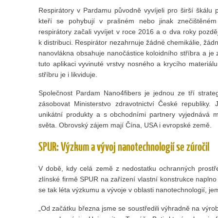
Respirátory v Pardamu původně vyvíjeli pro širší škálu 
kteří se pohybují v prašném nebo jinak znečištěném 
respirátory začali vyvíjet v roce 2016 a o dva roky pozd
k distribuci. Respirátor nezahrnuje žádné chemikálie, žádn
nanovlákna obsahuje nanočástice koloidního stříbra a je
tuto aplikaci vyvinuté vrstvy nosného a krycího materiá
stříbru je i likviduje.
Společnost Pardam Nano4fibers je jednou ze tří strateg
zásobovat Ministerstvo zdravotnictví České republiky.
unikátní produkty a s obchodními partnery vyjednává m
světa. Obrovský zájem mají Čína, USA i evropské země.
SPUR: Výzkum a vývoj nanotechnologií se zúročil
V době, kdy celá země z nedostatku ochranných prostře
zlínské firmě SPUR na zařízení vlastní konstrukce naplno 
se tak léta výzkumu a vývoje v oblasti nanotechnologií, je
„Od začátku března jsme se soustředili výhradně na výro