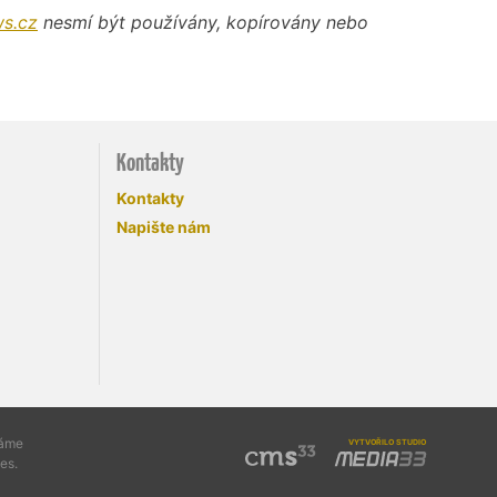
s.cz
nesmí být používány, kopírovány nebo
Kontakty
Kontakty
Napište nám
vytvořilo studio
váme
es.