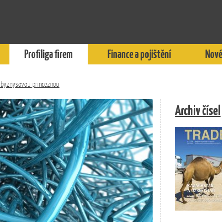
Profiliga firem
Finance a pojištění
Nové
y byznysovou princeznou
Archiv čísel