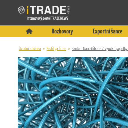
Internetový portál TRADE NEWS
Rozhovory
Exportní šance
Úvodní stránka
»
Profiliga firem
»
Pardam Nano4fibers: Z výrobní popelk