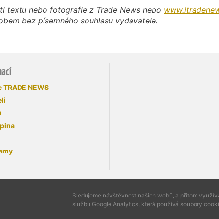
ti textu nebo fotografie z Trade News nebo
www.itradenew
působem bez písemného souhlasu vydavatele.
mací
se TRADE NEWS
li
n
upina
lamy
Sledujeme návštěvnost našich webů, a přitom využí
službu Google Analytics, která používá soubory cooki