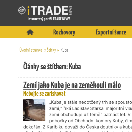
Internetový portál TRADE NEWS
Rozhovory
Exportní šance
Úvodní stránka
»
Štítky
»
Kuba
Články se štítkem: Kuba
Zemí jako Kuba je na zeměkouli málo
Nebojte se zariskovat
„Kuba je stále nedotčený trh se spousto
zemi,“ říká Ladislav Starka, majoritní vl
zemí obchoduje už téměř patnáct let. V 
pobočky od Obchodní komory Kuby, čímž 
dokořán. Z Karibiku dováží do Česka doutníky a k