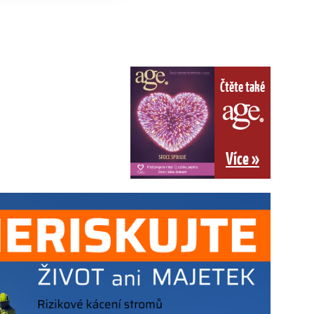
Čtěte také
Více »