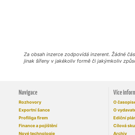
Za obsah inzerce zodpovídá inzerent. Žádné čás
jinak šířeny v jakékoliv formě či jakýmkoliv z
Navigace
Více infor
Rozhovory
O časopi
Exportní šance
O vydavate
Profiliga firem
Ediční plá
Finance a pojištění
Cílová sk
Nové technologie
Archiv