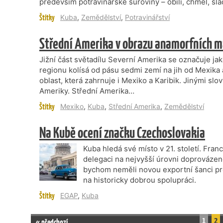
především potravinářské suroviny – obilí, chmel, sl
Štítky
Kuba
,
Zemědělství
,
Potravinářství
Střední Amerika v obrazu anamorfních 
Jižní část světadílu Severní Amerika se označuje j
regionu kolísá od pásu sedmi zemí na jih od Mexika 
oblast, která zahrnuje i Mexiko a Karibik. Jinými slo
Ameriky. Střední Amerika…
Štítky
Mexiko
,
Kuba
,
Střední Amerika
,
Zemědělství
Na Kubě ocení značku Czechoslovakia
Kuba hledá své místo v 21. století. Franc
delegaci na nejvyšší úrovni doprováze
bychom neměli novou exportní šanci p
na historicky dobrou spolupráci.
Štítky
EGAP
,
Kuba
1
2
« předchozí