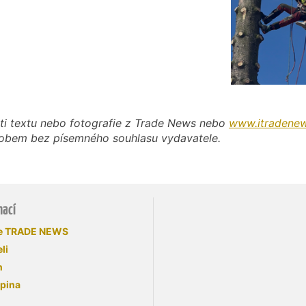
ti textu nebo fotografie z Trade News nebo
www.itradenew
působem bez písemného souhlasu vydavatele.
mací
se TRADE NEWS
li
n
upina