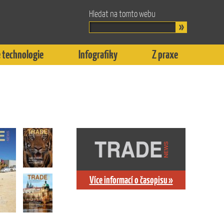
Hledat na tomto webu
 technologie
Infografiky
Z praxe
Více informací o časopisu »