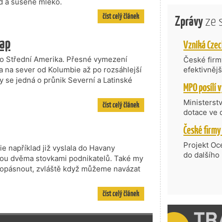
ad a sušené mléko.
číst celý článek
Zprávy
ze 
map
ako Střední Amerika. Přesné vymezení
České firmy
a na sever od Kolumbie až po rozsáhlejší
efektivněj
státní age
vy se jedná o průnik Severní a Latinské
kompetenc
nabídne je
Ministerst
číst celý článek
zahraniční
dotace ve 
Transfer, 
Technologi
požadující
Projekt Oc
ie například již vyslala do Havany
Částkou 63
do dalšího
nou dvěma stovkami podnikatelů. Také my
hodnocenýc
firmy opět 
ropásnout, zvláště když můžeme navázat
umělé inte
vyzdvihuje
do vývoje 
prosazují s
zásobníku 
číst celý článek
přispívají
podpořeno 
nejen ekon
příběh.