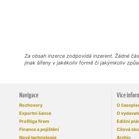
Za obsah inzerce zodpovídá inzerent. Žádné čás
jinak šířeny v jakékoliv formě či jakýmkoliv z
Navigace
Více infor
Rozhovory
O časopi
Exportní šance
O vydavate
Profiliga firem
Ediční plá
Finance a pojištění
Cílová sk
Nové technologie
Archiv