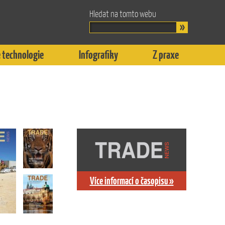
Hledat na tomto webu
 technologie
Infografiky
Z praxe
Více informací o časopisu »