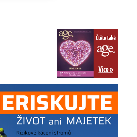
Čtěte také
Více »