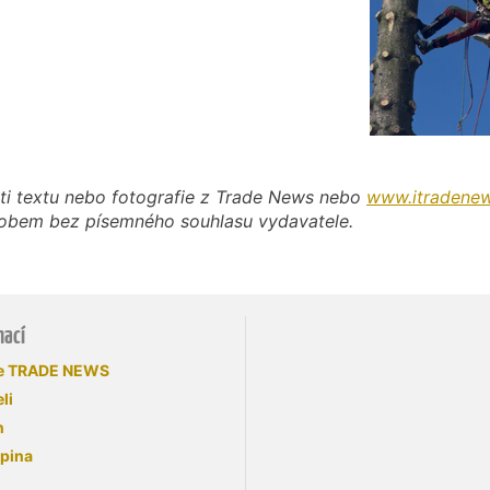
ti textu nebo fotografie z Trade News nebo
www.itradenew
působem bez písemného souhlasu vydavatele.
mací
se TRADE NEWS
li
n
upina