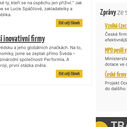
aké ty, kteří se na úspěchu jen přiživí.“ Jak
áme se Lucie Spáčilové, zakladatelky a
Zprávy
ze 
blika.
číst celý článek
České firmy
í inovativní firmy
efektivněj
státní age
védsku a jeho globálních značkách. Na to,
kompetenc
omiky, jsme se zeptali přímo Švéda –
nabídne je
Ministerst
inárodní společnosti Performia. A
zahraniční
dotace ve 
oji, první otázka zněla:
Transfer, 
číst celý článek
Technologi
požadující
Projekt Oc
Částkou 63
do dalšího
hodnocenýc
firmy opět 
umělé inte
vyzdvihuje
do vývoje 
prosazují s
zásobníku 
přispívají
podpořeno 
nejen ekon
příběh.