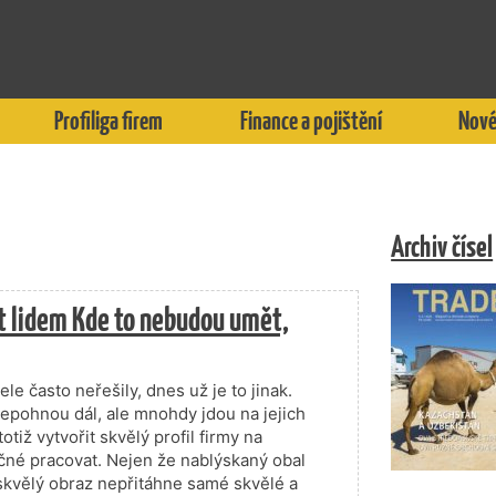
Profiliga firem
Finance a pojištění
Nové
Archiv čísel
t lidem Kde to nebudou umět,
e často neřešily, dnes už je to jinak.
nepohnou dál, ale mnohdy jdou na jejich
otiž vytvořit skvělý profil firmy na
báječné pracovat. Nejen že nablýskaný obal
skvělý obraz nepřitáhne samé skvělé a