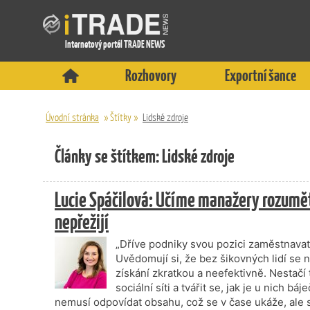
Internetový portál TRADE NEWS
Rozhovory
Exportní šance
Úvodní stránka
»
Štítky
»
Lidské zdroje
Články se štítkem: Lidské zdroje
Lucie Spáčilová: Učíme manažery rozumě
nepřežijí
„Dříve podniky svou pozici zaměstnavatel
Uvědomují si, že bez šikovných lidí se 
získání zkratkou a neefektivně. Nestačí t
sociální síti a tvářit se, jak je u nich 
nemusí odpovídat obsahu, což se v čase ukáže, ale 