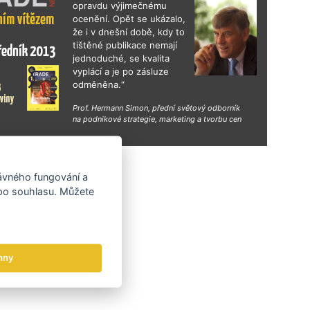
opravdu výjimečnému
ocenění. Opět se ukázalo,
že i v dnešní době, kdy to
tištěné publikace nemají
jednoduché, se kvalita
vyplácí a je po zásluze
odměněna.“
Prof. Hermann Simon, přední světový odborník
na podnikové strategie, marketing a tvorbu cen
hy
rávného fungování a
 po souhlasu. Můžete
hny