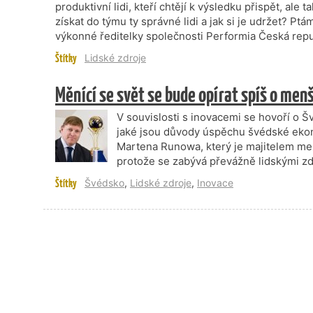
produktivní lidi, kteří chtějí k výsledku přispět, ale t
získat do týmu ty správné lidi a jak si je udržet? Pt
výkonné ředitelky společnosti Performia Česká repu
Štítky
Lidské zdroje
Měnící se svět se bude opírat spíš o menš
V souvislosti s inovacemi se hovoří o Š
jaké jsou důvody úspěchu švédské ekon
Martena Runowa, který je majitelem mez
protože se zabývá převážně lidskými zdr
Štítky
Švédsko
,
Lidské zdroje
,
Inovace