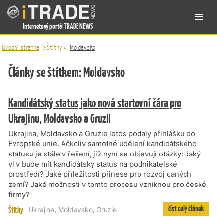
Internetový portál TRADE NEWS
Úvodní stránka
»
Štítky
»
Moldavsko
Články se štítkem: Moldavsko
Kandidátský status jako nová startovní čára pro
Ukrajinu, Moldavsko a Gruzii
Ukrajina, Moldavsko a Gruzie letos podaly přihlášku do
Evropské unie. Ačkoliv samotné udělení kandidátského
statusu je stále v řešení, již nyní se objevují otázky: Jaký
vliv bude mít kandidátský status na podnikatelské
prostředí? Jaké příležitosti přinese pro rozvoj daných
zemí? Jaké možnosti v tomto procesu vzniknou pro české
firmy?
číst celý článek
Štítky
Ukrajina
,
Moldavsko
,
Gruzie