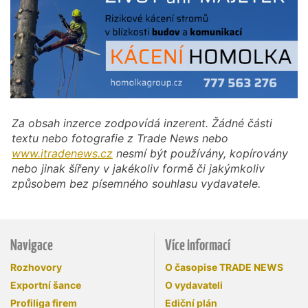
Za obsah inzerce zodpovídá inzerent. Žádné části
textu nebo fotografie z Trade News nebo
www.itradenews.cz
nesmí být používány, kopírovány
nebo jinak šířeny v jakékoliv formě či jakýmkoliv
způsobem bez písemného souhlasu vydavatele.
Navigace
Více informací
Rozhovory
O časopise TRADE NEWS
Exportní šance
O vydavateli
Profiliga firem
Ediční plán