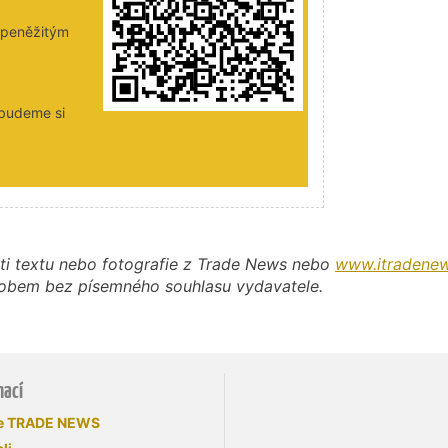
i peněžitým
 budeme si
ti textu nebo fotografie z Trade News nebo
www.itradenew
působem bez písemného souhlasu vydavatele.
mací
se TRADE NEWS