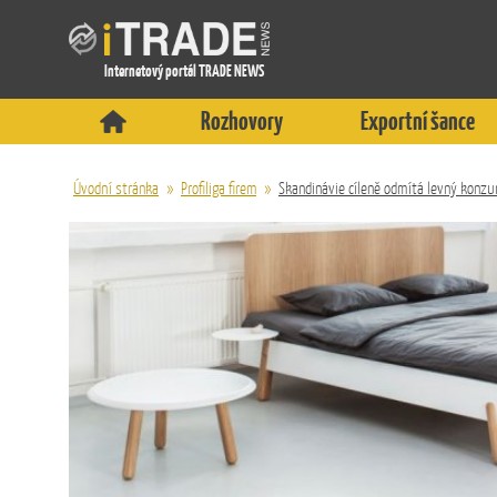
Internetový portál TRADE NEWS
Rozhovory
Exportní šance
Úvodní stránka
»
Profiliga firem
»
Skandinávie cíleně odmítá levný konz