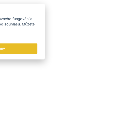
rávného fungování a
 po souhlasu. Můžete
hny