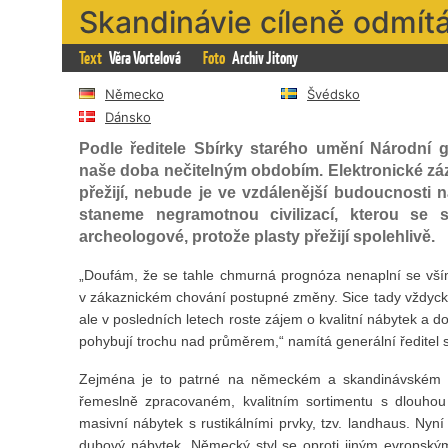
Skandinávie cíleně odmít
Text
Věra Vortelová
Foto
Archiv Jitony
Německo
Švédsko
Dánsko
Podle ředitele Sbírky starého umění Národní g
naše doba nečitelným obdobím. Elektronické záz
přežijí, nebude je ve vzdálenější budoucnosti 
staneme negramotnou civilizací, kterou se 
archeologové, protože plasty přežijí spolehlivě.
„Doufám, že se tahle chmurná prognóza nenaplní se vš
v zákaznickém chování postupné změny. Sice tady vždyck
ale v posledních letech roste zájem o kvalitní nábytek a d
pohybují trochu nad průměrem,“ namítá generální ředitel s
Zejména je to patrné na německém a skandinávském t
řemeslně zpracovaném, kvalitním sortimentu s dlouho
masivní nábytek s rustikálními prvky, tzv. landhaus. Ny
dubový nábytek. Německý styl se oproti jiným evropský