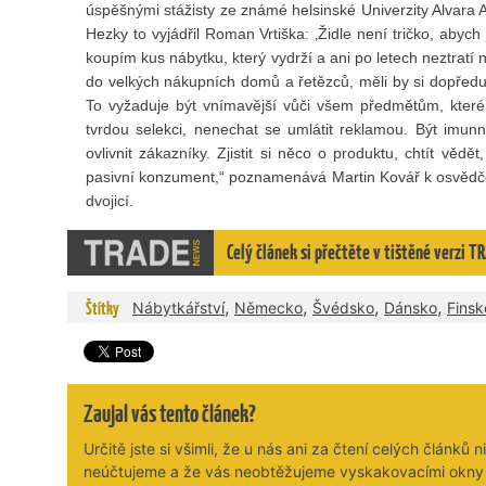
úspěšnými stážisty ze známé helsinské Univerzity Alvar
Hezky to vyjádřil Roman Vrtiška: ‚Židle není tričko, abych j
koupím kus nábytku, který vydrží a ani po letech neztratí 
do velkých nákupních domů a řetězců, měli by si dopředu ro
To vyžaduje být vnímavější vůči všem předmětům, které
tvrdou selekci, nenechat se umlátit reklamou. Být imun
ovlivnit zákazníky. Zjistit si něco o produktu, chtít vědět
pasivní konzument,“ poznamenává Martin Kovář k osvědč
dvojicí.
Celý článek si přečtěte v tištěné verzi
,
,
,
,
Štítky
Nábytkářství
Německo
Švédsko
Dánsko
Finsk
Zaujal vás tento článek?
Určitě jste si všimli, že u nás ani za čtení celých článků n
neúčtujeme a že vás neobtěžujeme vyskakovacími okny