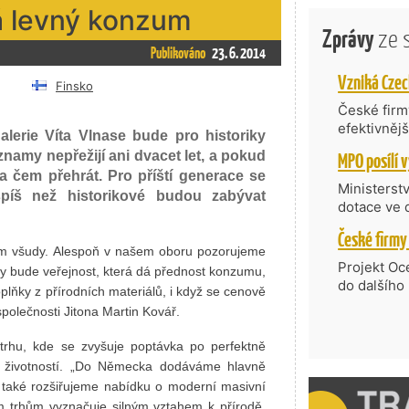
á levný konzum
Zprávy
ze 
Publikováno
23. 6. 2014
Finsko
České firmy
efektivněj
alerie Víta Vlnase bude pro historiky
státní age
namy nepřežijí ani dvacet let, a pokud
kompetenc
na čem přehrát. Pro příští generace se
nabídne je
Ministerst
spíš než historikové budou zabývat
zahraniční
dotace ve 
Transfer, 
Technologi
ím všudy. Alespoň v našem oboru pozorujeme
požadující
Projekt Oc
y bude veřejnost, která dá přednost konzumu,
Částkou 63
do dalšího
oplňky z přírodních materiálů, i když se cenově
hodnocenýc
firmy opět 
polečnosti Jitona Martin Kovář.
umělé inte
vyzdvihuje
do vývoje 
prosazují s
rhu, kde se zvyšuje poptávka po perfektně
zásobníku 
přispívají
u životností. „Do Německa dodáváme hlavně
podpořeno 
nejen ekon
ní také rozšiřujeme nabídku o moderní masivní
příběh.
m trhům vyznačuje silným vztahem k přírodě,