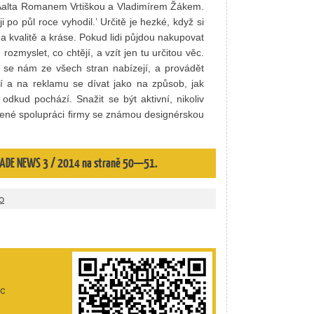
a Aalta Romanem Vrtiškou a Vladimírem Žákem.
i po půl roce vyhodil.’ Určitě je hezké, když si
na kvalitě a kráse. Pokud lidi půjdou nakupovat
zmyslet, co chtějí, a vzít jen tu určitou věc.
 se nám ze všech stran nabízejí, a provádět
ní a na reklamu se dívat jako na způsob, jak
, odkud pochází. Snažit se být aktivní, nikoliv
ené spolupráci ﬁrmy se známou designérskou
 TRADE NEWS 3 / 2014 na straně 50—51.
o
ic