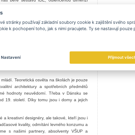
ebo bílý lak, má také vlastní designéry. Na
s
ho řetězce. Vlastní ﬁremní styl však můžeme
pracujeme s několika renomovanými tuzemskými
é stránky používají základní soubory cookie k zajištění svého sp
adimír Žák, německý designér s českými kořeny
kie k pochopení toho, jak s nimi pracujete. Ty se nastavují pouze
ckbox. Jsou nejen výbornými profesionály, ale
nadčasovost tvorby, v rozumnou ﬁlozoﬁi ﬁrem a
 manažer, podle jakých kritérií si ﬁrma vybírá
Nastavení
Přijmout všec
e neuvědomíme
mládí. Teoretická osvěta na školách je pouze
valitní architektury a spotřebních předmětů
tečné hodnoty neuvědomí. Třeba v Dánsku se
od 19. století. Díky tomu jsou i domy a jejich
 a kreativní designéry, ale takové, kteří jsou i
adčasové kvality, odmítání levného konzumu a
líme s našimi partnery, absolventy VŠUP a