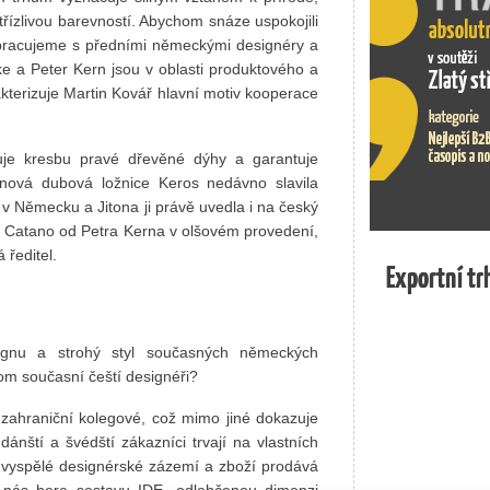
třízlivou barevností. Abychom snáze uspokojili
upracujeme s předními německými designéry a
ke a Peter Kern jsou v oblasti produktového a
akterizuje Martin Kovář hlavní motiv kooperace
rhuje kresbu pravé dřevěné dýhy a garantuje
 nová dubová ložnice Keros nedávno slavila
v Německu a Jitona ji právě uvedla i na český
du Catano od Petra Kerna v olšovém provedení,
 ředitel.
Exportní tr
Exportní tr
gnu a strohý styl současných německých
tom současní čeští designéři?
h zahraniční kolegové, což mimo jiné dokazuje
ánští a švédští zákazníci trvají na vlastních
vyspělé designérské zázemí a zboží prodává
d nás bere sestavu IDE, odlehčenou dimenzi