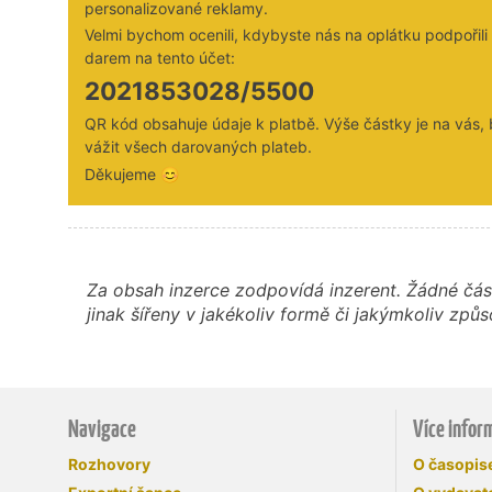
personalizované reklamy.
Velmi bychom ocenili, kdybyste nás na oplátku podpořil
darem na tento účet:
2021853028/5500
QR kód obsahuje údaje k platbě. Výše částky je na vás,
vážit všech darovaných plateb.
Děkujeme 😊
Za obsah inzerce zodpovídá inzerent. Žádné čás
jinak šířeny v jakékoliv formě či jakýmkoliv z
Navigace
Více infor
Rozhovory
O časopi