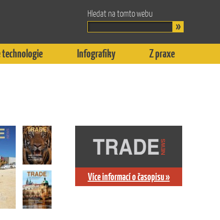
Hledat na tomto webu
 technologie
Infografiky
Z praxe
Více informací o časopisu »