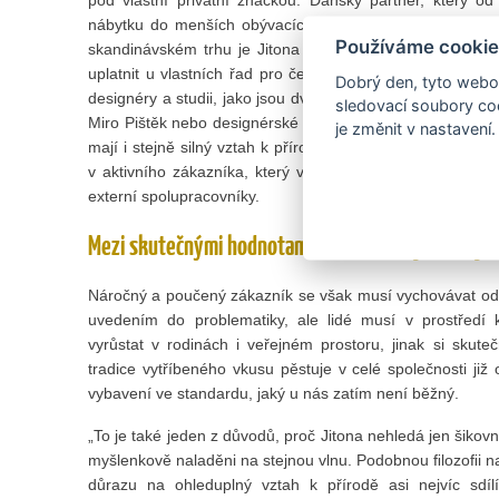
nábytku do menších obývacích pokojů v materiálu dýha n
Používáme cookie
skandinávském trhu je Jitona jen článkem dodavatelské
uplatnit u vlastních řad pro český trh, na nichž spolu
Dobrý den, tyto webov
designéry a studii, jako jsou dvojice Roman Vrtiška a Vl
sledovací soubory coo
Miro Pištěk nebo designérské a architektonické studio Bla
je změnit v nastavení.
mají i stejně silný vztah k přírodním materiálům, věří v 
v aktivního zákazníka, který ví, co si kupuje,“ vysvětluje
externí spolupracovníky.
Mezi skutečnými hodnotami musíme žít, jinak si j
Náročný a poučený zákazník se však musí vychovávat od 
uvedením do problematiky, ale lidé musí v prostředí k
vyrůstat v rodinách i veřejném prostoru, jinak si sku
tradice vytříbeného vkusu pěstuje v celé společnosti již 
vybavení ve standardu, jaký u nás zatím není běžný.
„To je také jeden z důvodů, proč Jitona nehledá jen šikovné
myšlenkově naladěni na stejnou vlnu. Podobnou ﬁlozoﬁi n
důrazu na ohleduplný vztah k přírodě asi nejvíc sdí