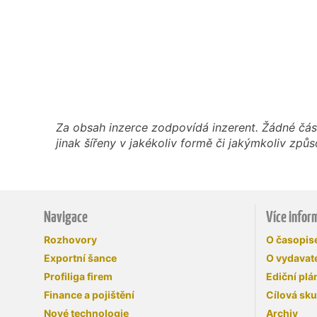
Za obsah inzerce zodpovídá inzerent. Žádné čás
jinak šířeny v jakékoliv formě či jakýmkoliv z
Navigace
Více infor
Rozhovory
O časopi
Exportní šance
O vydavate
Profiliga firem
Ediční plá
Finance a pojištění
Cílová sk
Nové technologie
Archiv