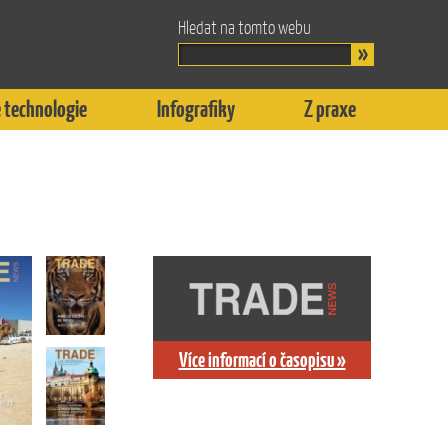
Hledat na tomto webu
 technologie
Infografiky
Z praxe
Více informací o časopisu »