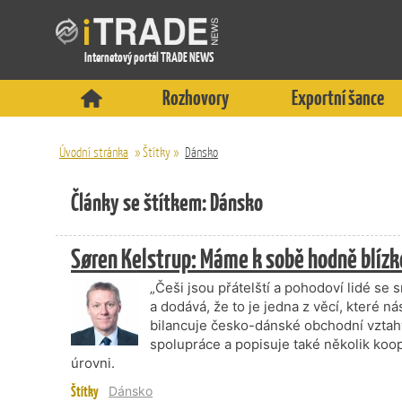
Internetový portál TRADE NEWS
Rozhovory
Exportní šance
Úvodní stránka
»
Štítky
»
Dánsko
Články se štítkem: Dánsko
Søren Kelstrup: Máme k sobě hodně blízk
„Češi jsou přátelští a pohodoví lidé se
a dodává, že to je jedna z věcí, které 
bilancuje česko-dánské obchodní vztahy
spolupráce a popisuje také několik koo
úrovni.
Štítky
Dánsko