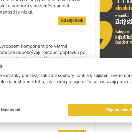
erální a podpora v nezaměstnanosti
anosti je nízká.
číst celý článek
m výrobcem komponent pro větrné
statečně nepokrývají rostoucí poptávku po
a bude kladen větší důraz na budování
ie produkované solárními a větrnými…
s
Exportní tr
číst celý článek
é stránky používají základní soubory cookie k zajištění svého sp
kie k pochopení toho, jak s nimi pracujete. Ty se nastavují pouze
né Skåne (latinsky Scania). Jádro
Nastavení
Přijmout všec
Dánsko. Za součást regionu se však
ě historicky spjaté se skandinávskými