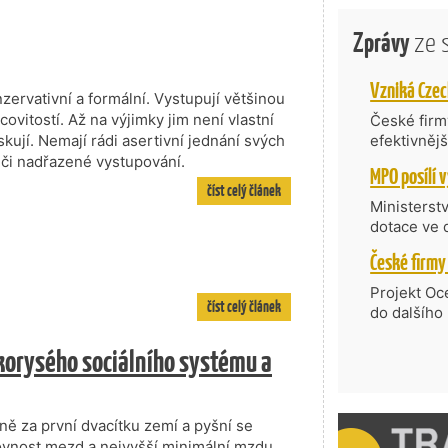
Zprávy
ze 
ervativní a formální. Vystupují většinou
ovitostí. Až na výjimky jim není vlastní
České firmy
iskují. Nemají rádi asertivní jednání svých
efektivněj
státní age
í či nadřazené vystupování.
kompetenc
číst celý článek
nabídne je
Ministerst
zahraniční
dotace ve 
Transfer, 
Technologi
požadující
Projekt Oc
číst celý článek
Částkou 63
do dalšího
hodnocenýc
firmy opět 
umělé inte
korysého sociálního systému a
vyzdvihuje
do vývoje 
prosazují s
zásobníku 
přispívají
podpořeno 
nejen ekon
ně za první dvacítku zemí a pyšní se
příběh.
ovnost mezd a nejvyšší minimální mzdu