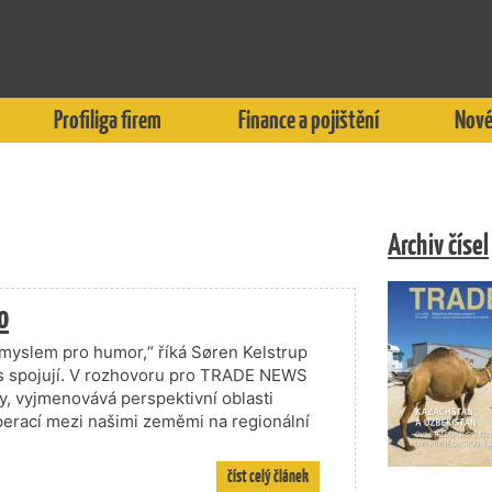
Profiliga firem
Finance a pojištění
Nové
Archiv čísel
o
 smyslem pro humor,“ říká Søren Kelstrup
nás spojují. V rozhovoru pro TRADE NEWS
, vyjmenovává perspektivní oblasti
perací mezi našimi zeměmi na regionální
číst celý článek