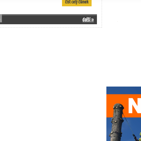
číst celý článek
3
další »