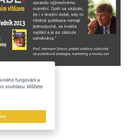
opravdu výjimečnému
ocenění. Opět se ukázalo,
že i v dnešní době, kdy to
tištěné publikace nemají
jednoduché, se kvalita
vyplácí a je po zásluze
odměněna.“
Prof. Hermann Simon, přední světový odborník
na podnikové strategie, marketing a tvorbu cen
hy
rávného fungování a
 po souhlasu. Můžete
hny