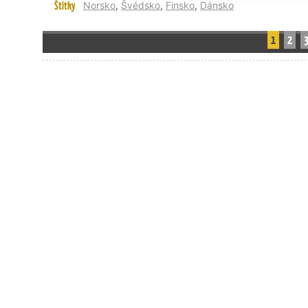
Štítky
Norsko
,
Švédsko
,
Finsko
,
Dánsko
1
2