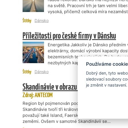
na světě. Pracovní trh je tam velmi lib
vysoká, přičemž celková míra nezaměstn
Štítky
Dánsko
Příležitosti pro české firmy v Dánsku
Energetika Jakkoliv je Dánsko přední
elektrárny, domácí výrobní kapacity do
bezemisních technologiích. Do budoucn
nezbytných kapacit pro ukládání energ
Používáme cookie
Štítky
Dánsko
Dobrý den, tyto webov
sledovací soubory coo
Skandinávie v obrazu anamorfních map
je změnit v nastavení.
Zdroj: ANTECOM
Region byl pojmenován podle jižní části Švédska zva
Skandinávie tvoří tři království: Švédsko, Norsko a 
považují také Island, Faerské ostrovy a Finsko, zem
zeměmi. Ovšem v samotné Skandinávii se…