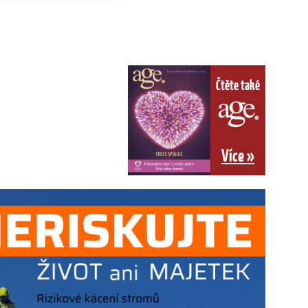
Čtěte také
Více »