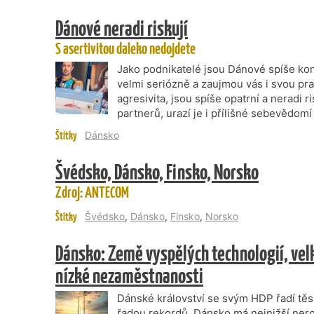
Dánové neradi riskují
S asertivitou daleko nedojdete
Jako podnikatelé jsou Dánové spíše konz
velmi seriózně a zaujmou vás i svou prac
agresivita, jsou spíše opatrní a neradi r
partnerů, urazí je i přílišné sebevědom
Štítky
Dánsko
Švédsko, Dánsko, Finsko, Norsko
Zdroj: ANTECOM
Štítky
Švédsko
,
Dánsko
,
Finsko
,
Norsko
Dánsko: Země vyspělých technologií, vel
nízké nezaměstnanosti
Dánské království se svým HDP řadí těs
řadou rekordů. Dánsko má nejnižší ner