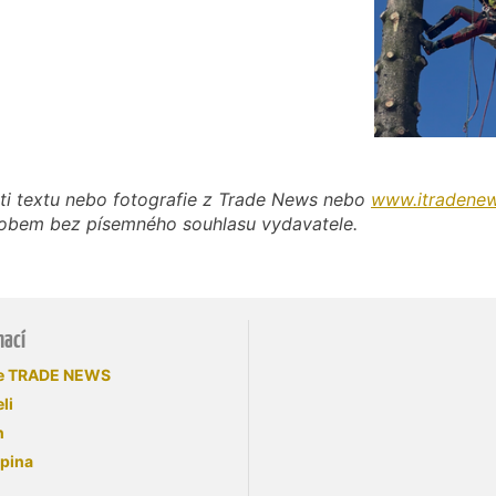
ti textu nebo fotografie z Trade News nebo
www.itradenew
působem bez písemného souhlasu vydavatele.
mací
se TRADE NEWS
li
n
upina