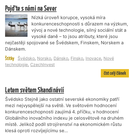
Pojďte s námi na Sever
Nízká úroveň korupce, vysoká míra
konkurenceschopnosti s důrazem na výzkum,
vývoj a nové technologie, silný sociální stát a
vysoké daně – to jsou atributy, které jsou
nejčastěji spojované se Švédskem, Finskem, Norskem a
Dánskem.
Štítky
Švédsko
,
Norsko
,
Dánsko
,
Finsko
,
Inovace
,
Nové
technologie
,
CzechInvest
číst celý článek
Letem světem Skandinávií
Švédsko Stejně jako ostatní severské ekonomiky patří
mezi nejvyspělejší na světě. Ve světovém hodnocení
konkurenceschopnosti zaujímá 4. příčku, v hodnocení
Globálního inovačního indexu je celosvětově na druhém
místě. Jelikož podíl strojírenství na ekonomickém růstu
klesá oproti rozvíjejícímu se…