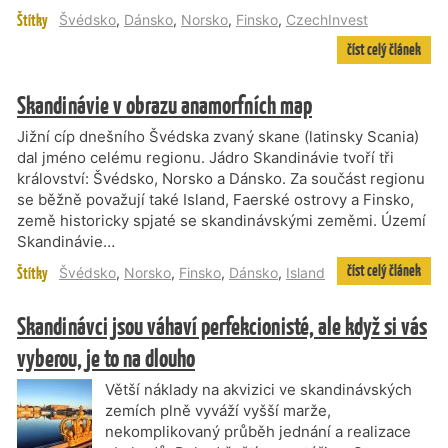
Štítky
Švédsko
,
Dánsko
,
Norsko
,
Finsko
,
CzechInvest
číst celý článek
Skandinávie v obrazu anamorfních map
Jižní cíp dnešního Švédska zvaný skane (latinsky Scania)
dal jméno celému regionu. Jádro Skandinávie tvoří tři
království: Švédsko, Norsko a Dánsko. Za součást regionu
se běžně považují také Island, Faerské ostrovy a Finsko,
země historicky spjaté se skandinávskými zeměmi. Území
Skandinávie…
číst celý článek
Štítky
Švédsko
,
Norsko
,
Finsko
,
Dánsko
,
Island
Skandinávci jsou váhaví perfekcionisté, ale když si vás
vyberou, je to na dlouho
Větší náklady na akvizici ve skandinávských
zemích plně vyváží vyšší marže,
nekomplikovaný průběh jednání a realizace