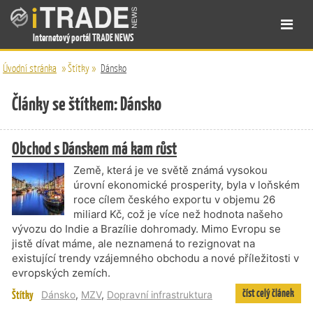
Internetový portál TRADE NEWS
Úvodní stránka
»
Štítky
»
Dánsko
Články se štítkem: Dánsko
Obchod s Dánskem má kam růst
Země, která je ve světě známá vysokou
úrovní ekonomické prosperity, byla v loňském
roce cílem českého exportu v objemu 26
miliard Kč, což je více než hodnota našeho
vývozu do Indie a Brazílie dohromady. Mimo Evropu se
jistě dívat máme, ale neznamená to rezignovat na
existující trendy vzájemného obchodu a nové příležitosti v
evropských zemích.
číst celý článek
Štítky
Dánsko
,
MZV
,
Dopravní infrastruktura