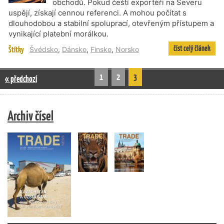
obchodů. Pokud čeští exportéři na Severu
uspějí, získají cennou referenci. A mohou počítat s
dlouhodobou a stabilní spoluprací, otevřeným přístupem a
vynikající platební morálkou.
číst celý článek
Štítky
Švédsko
,
Dánsko
,
Finsko
,
Norsko
1
2
3
« předchozí
Archiv čísel