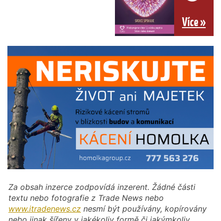
Více »
Za obsah inzerce zodpovídá inzerent. Žádné části
textu nebo fotografie z Trade News nebo
www.itradenews.cz
nesmí být používány, kopírovány
nebo jinak šířeny v jakékoliv formě či jakýmkoliv