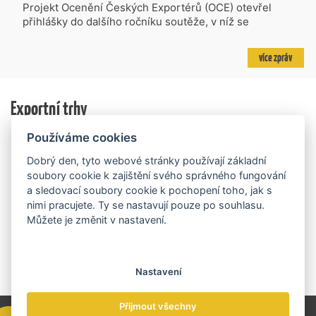
projektů požadujících dotaci o celkovém objemu 4,27
Projekt Ocenění Českých Exportérů (OCE) otevřel
mld. Kč. Částkou 630 mil. Kč bude podpořeno čtyřicet
přihlášky do dalšího ročníku soutěže, v níž se
nejlépe hodnocených projektů zaměřených na
úspěšné ryze české firmy opět utkají o prestižní titul.
výzkum v oblasti umělé inteligence a její aplikace do
Projekt dlouhodobě vyzdvihuje, podporuje a oceňuje
více zpráv
podnikových procesů a do vývoje nových produktů na
podniky, které úspěšně prosazují své produkty a
trhu. Další jsou připraveny v zásobníku a více než 30 z
služby na zahraničních trzích a přispívají k růstu
nich ještě může být následně podpořeno v závislosti
domácí ekonomiky. O vítězích rozhodnou nejen
na přípravě rozpočtu na rok 2027.
Exportní trhy
ekonomické výsledky, ale také silný podnikatelský
příběh.
Používáme cookies
Dobrý den, tyto webové stránky používají základní
soubory cookie k zajištění svého správného fungování
a sledovací soubory cookie k pochopení toho, jak s
nimi pracujete. Ty se nastavují pouze po souhlasu.
Můžete je změnit v nastavení.
Nastavení
Přijmout všechny