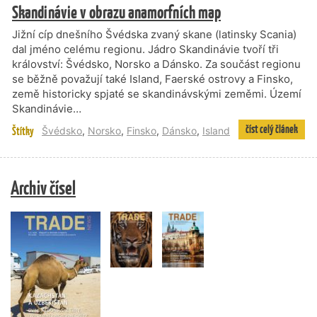
Skandinávie v obrazu anamorfních map
Jižní cíp dnešního Švédska zvaný skane (latinsky Scania)
dal jméno celému regionu. Jádro Skandinávie tvoří tři
království: Švédsko, Norsko a Dánsko. Za součást regionu
se běžně považují také Island, Faerské ostrovy a Finsko,
země historicky spjaté se skandinávskými zeměmi. Území
Skandinávie…
číst celý článek
Štítky
Švédsko
,
Norsko
,
Finsko
,
Dánsko
,
Island
Archiv čísel