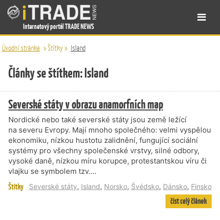
Internetový portál TRADE NEWS
Úvodní stránka
»
Štítky
»
Island
Články se štítkem: Island
Severské státy v obrazu anamorfních map
Nordické nebo také severské státy jsou země ležící
na severu Evropy. Mají mnoho společného: velmi vyspělou
ekonomiku, nízkou hustotu zalidnění, fungující sociální
systémy pro všechny společenské vrstvy, silné odbory,
vysoké daně, nízkou míru korupce, protestantskou víru či
vlajku se symbolem tzv.…
Štítky
Severské státy
,
Island
,
Norsko
,
Švédsko
,
Dánsko
,
Finsko
číst celý článek