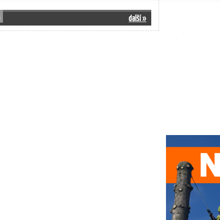
3
další »