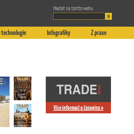
Hledat na tomto webu
 technologie
Infografiky
Z praxe
Více informací o časopisu »