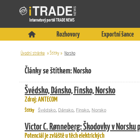
Internetový portál TRADE NEWS
Rozhovory
Exportní šance
Úvodní stránka
»
Štítky
»
Norsko
Články se štítkem: Norsko
Švédsko, Dánsko, Finsko, Norsko
Zdroj: ANTECOM
Štítky
Švédsko
,
Dánsko
,
Finsko
,
Norsko
Victor C. Rønneberg: Škodovky v Norsku 
Potenciál je zvláště u těch elektrických