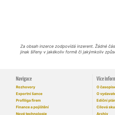
Za obsah inzerce zodpovídá inzerent. Žádné čás
jinak šířeny v jakékoliv formě či jakýmkoliv z
Navigace
Více infor
Rozhovory
O časopi
Exportní šance
O vydavate
Profiliga firem
Ediční plá
Finance a pojištění
Cílová sk
Nové technologie
Archiv