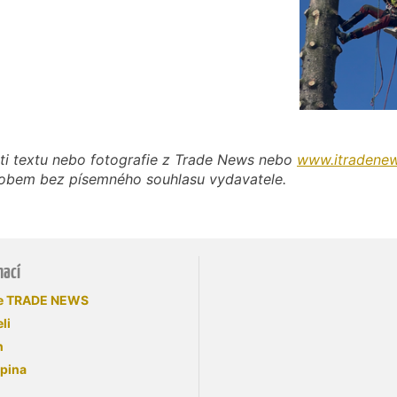
ti textu nebo fotografie z Trade News nebo
www.itradenew
působem bez písemného souhlasu vydavatele.
mací
se TRADE NEWS
li
n
upina