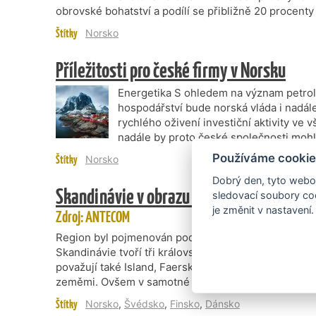
obrovské bohatství a podílí se přibližně 20 procent
Štítky
Norsko
Příležitosti pro české firmy v Norsku
Energetika S ohledem na význam petro
hospodářství bude norská vláda i nadál
rychlého oživení investiční aktivity ve
nadále by proto české společnosti mohly
Používáme cookie
Štítky
Norsko
Dobrý den, tyto webov
Skandinávie v obrazu anamorfních map
sledovací soubory coo
je změnit v nastavení.
Zdroj: ANTECOM
Region byl pojmenován podle jižní části Švédska zva
Skandinávie tvoří tři království: Švédsko, Norsko a 
považují také Island, Faerské ostrovy a Finsko, zem
zeměmi. Ovšem v samotné Skandinávii se…
Štítky
Norsko
,
Švédsko
,
Finsko
,
Dánsko