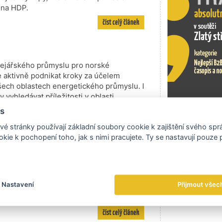
y na HDP.
číst celý článek
lejářského průmyslu pro norské
e aktivně podnikat kroky za účelem
 všech oblastech energetického průmyslu. I
 vyhledávat příležitosti v oblasti…
číst celý článek
s
Exportní tr
é stránky používají základní soubory cookie k zajištění svého sp
kie k pochopení toho, jak s nimi pracujete. Ty se nastavují pouze
né Skåne (latinsky Scania). Jádro
Dánsko. Za součást regionu se však
Nastavení
Přijmout všec
ě historicky spjaté se skandinávskými
číst celý článek