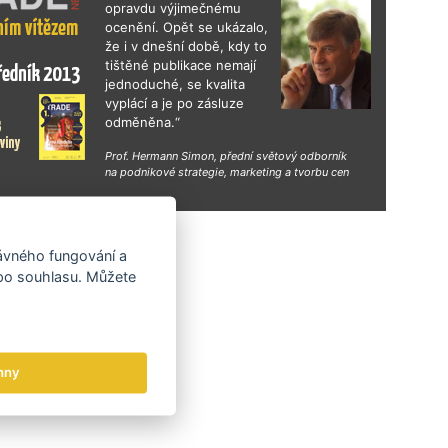
opravdu výjimečnému
ocenění. Opět se ukázalo,
že i v dnešní době, kdy to
tištěné publikace nemají
jednoduché, se kvalita
vyplácí a je po zásluze
odměněna.“
Prof. Hermann Simon, přední světový odborník
na podnikové strategie, marketing a tvorbu cen
hy
rávného fungování a
 po souhlasu. Můžete
hny