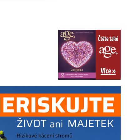
Čtěte také
Více »