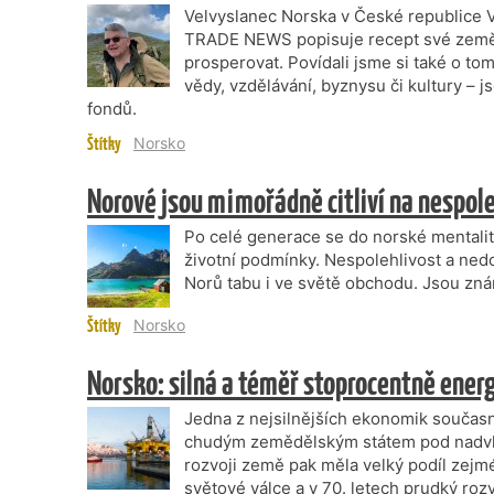
Velvyslanec Norska v České republice 
TRADE NEWS popisuje recept své země na
prosperovat. Povídali jsme si také o tom,
vědy, vzdělávání, byznysu či kultury 
fondů.
Štítky
Norsko
Norové jsou mimořádně citliví na nespol
Po celé generace se do norské mentalit
životní podmínky. Nespolehlivost a ne
Norů tabu i ve světě obchodu. Jsou zn
Štítky
Norsko
Norsko: silná a téměř stoprocentně ene
Jedna z nejsilnějších ekonomik současné
chudým zemědělským státem pod nadvl
rozvoji země pak měla velký podíl zejmé
světové válce a v 70. letech prudký roz