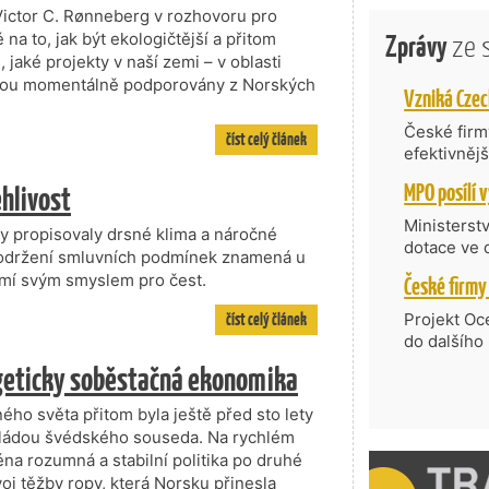
Victor C. Rønneberg v rozhovoru pro
Zprávy
ze 
 to, jak být ekologičtější a přitom
 jaké projekty v naší zemi – v oblasti
– jsou momentálně podporovány z Norských
České firmy
číst celý článek
efektivněj
státní age
ehlivost
kompetenc
nabídne je
Ministerst
y propisovaly drsné klima a náročné
zahraniční
dotace ve 
dodržení smluvních podmínek znamená u
Transfer, 
ámí svým smyslem pro čest.
Technologi
požadující
číst celý článek
Projekt Oc
Částkou 63
do dalšího
hodnocenýc
firmy opět 
rgeticky soběstačná ekonomika
umělé inte
vyzdvihuje
do vývoje 
prosazují s
ho světa přitom byla ještě před sto lety
zásobníku 
přispívají
ádou švédského souseda. Na rychlém
podpořeno 
nejen ekon
na rozumná a stabilní politika po druhé
příběh.
voj těžby ropy, která Norsku přinesla