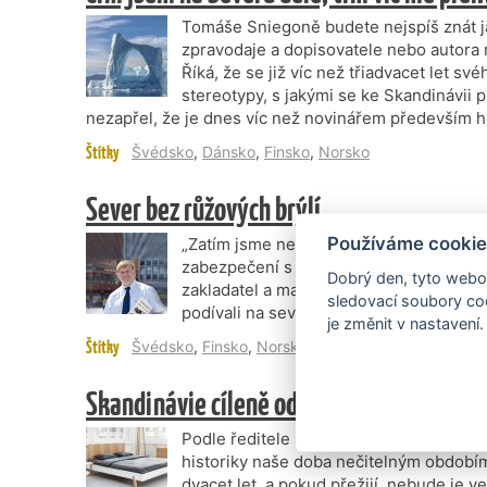
Tomáše Sniegoně budete nejspíš znát j
zpravodaje a dopisovatele nebo autora 
Říká, že se již víc než třiadvacet let sv
stereotypy, s jakými se ke Skandinávii 
nezapřel, že je dnes víc než novinářem především h
Štítky
Švédsko
,
Dánsko
,
Finsko
,
Norsko
Sever bez růžových brýlí
Používáme cookie
„Zatím jsme nenašli způsob, jak úspěš
zabezpečení s co nejnižší mírou nezam
Dobrý den, tyto webov
zakladatel a majitel mezinárodní společ
sledovací soubory coo
podívali na severské ekonomiky z medi
je změnit v nastavení.
Štítky
Švédsko
,
Finsko
,
Norsko
,
Dánsko
,
Ekonomika
,
Pra
Skandinávie cíleně odmítá levný konzum
Podle ředitele Sbírky starého umění Ná
historiky naše doba nečitelným obdobím
dvacet let, a pokud přežijí, nebude je 