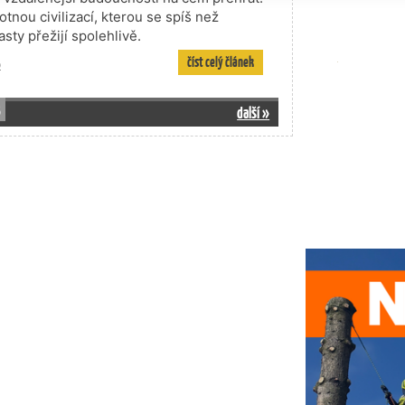
nou civilizací, kterou se spíš než
ty přežijí spolehlivě.
číst celý článek
o
3
další »