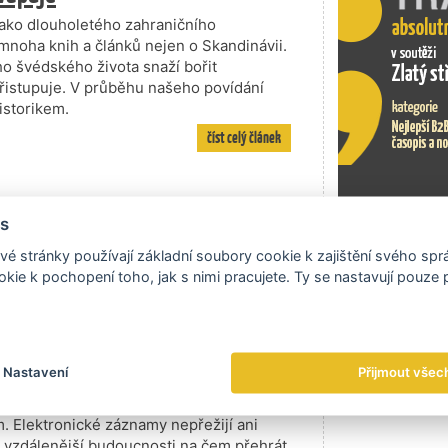
ako dlouholetého zahraničního
mnoha knih a článků nejen o Skandinávii.
ého švédského života snaží bořit
přistupuje. V průběhu našeho povídání
istorikem.
číst celý článek
s
ně zkombinovat systém sociálního
ěstnanosti,“ říká Švéd Marten Runow,
Exportní tr
é stránky používají základní soubory cookie k zajištění svého sp
nosti Performia. Spolu s ním jsme se
kie k pochopení toho, jak s nimi pracujete. Ty se nastavují pouze
álně méně obvyklého úhlu.
číst celý článek
covní trh
Nastavení
Přijmout všec
rodní galerie Víta Vlnase bude pro
. Elektronické záznamy nepřežijí ani
ve vzdálenější budoucnosti na čem přehrát.