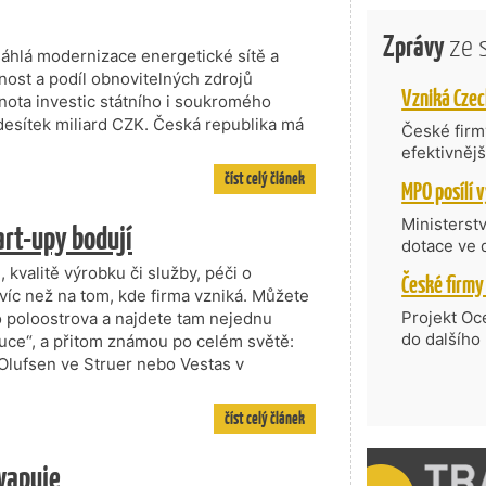
Zprávy
ze 
áhlá modernizace energetické sítě a
nost a podíl obnovitelných zdrojů
ota investic státního i soukromého
desítek miliard CZK. Česká republika má
České firmy
efektivněj
státní age
číst celý článek
kompetenc
nabídne je
Ministerst
rt-upy bodují
zahraniční
dotace ve 
Transfer, 
kvalitě výrobku či služby, péči o
Technologi
 víc než na tom, kde firma vzniká. Můžete
požadující
Projekt Oc
o poloostrova a najdete tam nejednu
Částkou 63
do dalšího
uce“, a přitom známou po celém světě:
hodnocenýc
firmy opět 
lufsen ve Struer nebo Vestas v
umělé inte
vyzdvihuje
do vývoje 
prosazují s
číst celý článek
zásobníku 
přispívají
podpořeno 
nejen ekon
kvapuje
příběh.