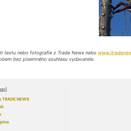
ti textu nebo fotografie z Trade News nebo
www.itradenew
působem bez písemného souhlasu vydavatele.
mací
se TRADE NEWS
li
n
upina