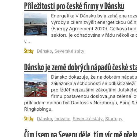
Příležitosti pro české firmy v Dánsku
Energetika V Dánsku byla zahájena rozs
výroby s cílem zvýšit energetickou účin
(Energy Agreement 2020). Celková hodn
sektoru je odhadována v řádu několika 
v…
Štítky
Dánsko
,
Severské státy
Dánsko je země dobrých nápadů české sta
Dánsko dokazuje, že na dobrém nápadu, 
zákazníka a schopnosti se odlišit záleží
projíždět nejzazšími zákoutími Jutskéh
firmu postavenou doslova „na zelené lo
příkladem mohou být Danfoss v Nordborgu, Bang & O
Ringkobingu.
Štítky
Dánsko
,
Inovace
,
Severské státy
,
Startupy
Čím jsem na Severu déle, tím víc mě pře