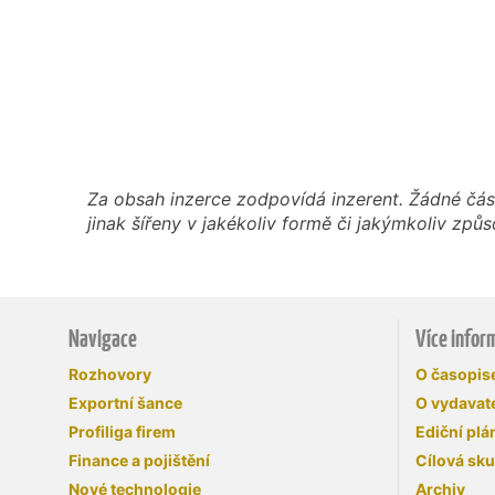
Za obsah inzerce zodpovídá inzerent. Žádné čás
jinak šířeny v jakékoliv formě či jakýmkoliv z
Navigace
Více infor
Rozhovory
O časopi
Exportní šance
O vydavate
Profiliga firem
Ediční plá
Finance a pojištění
Cílová sk
Nové technologie
Archiv