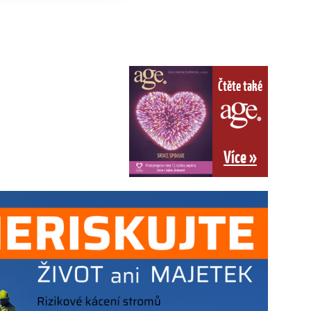
Čtěte také
Více »