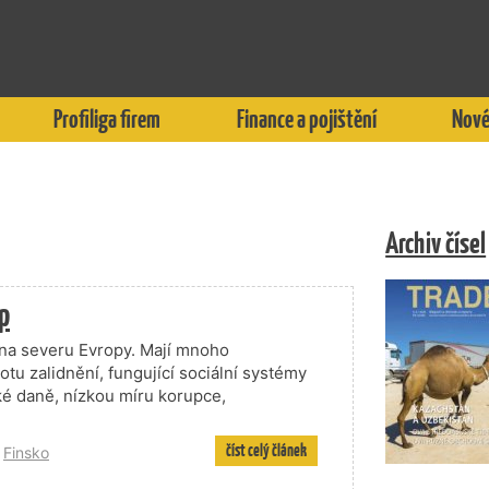
Profiliga firem
Finance a pojištění
Nové
Archiv čísel
p
 na severu Evropy. Mají mnoho
u zalidnění, fungující sociální systémy
ké daně, nízkou míru korupce,
číst celý článek
,
Finsko