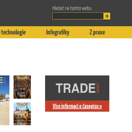
Hledat na tomto webu
 technologie
Infografiky
Z praxe
Více informací o časopisu »