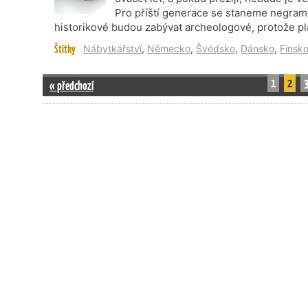
Pro příští generace se staneme negramot
historikové budou zabývat archeologové, protože plas
Štítky
Nábytkářství
,
Německo
,
Švédsko
,
Dánsko
,
Finsk
1
2
« předchozí