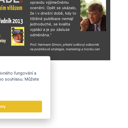
opravdu výjimečnému
ocenění. Opět se ukázalo,
že i v dnešní době, kdy to
tištěné publikace nemají
jednoduché, se kvalita
vyplácí a je po zásluze
odměněna.“
Prof. Hermann Simon, přední světový odborník
na podnikové strategie, marketing a tvorbu cen
hy
rávného fungování a
 po souhlasu. Můžete
hny