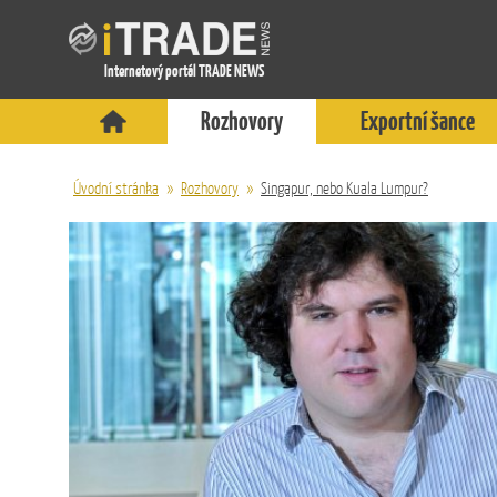
Internetový portál TRADE NEWS
Rozhovory
Exportní šance
Úvodní stránka
»
Rozhovory
»
Singapur, nebo Kuala Lumpur?