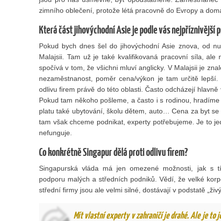
zimního oblečení, protože létá pracovně do Evropy a dom
Která část jihovýchodní Asie je podle vás nejpříznivější
Pokud bych dnes šel do jihovýchodní Asie znova, od nu
Malajsii. Tam už je také kvalifikovaná pracovní síla, ale
spočívá v tom, že všichni mluví anglicky. V Malajsii je zna
nezaměstnanost, poměr cena/výkon je tam určitě lepší.
odlivu firem právě do této oblasti. Často odcházejí hlavně 
Pokud tam někoho pošleme, a často i s rodinou, hradíme
platu také ubytování, školu dětem, auto… Cena za byt s
tam však chceme podnikat, experty potřebujeme. Je to je
nefunguje.
Co konkrétně Singapur dělá proti odlivu firem?
Singapurská vláda má jen omezené možnosti, jak s tím
podporu malých a středních podniků. Vědí, že velké korp
střední firmy jsou ale velmi silné, dostávají v podstatě „živ
Mít vlastní experty v zahraničí je drahé. Ale je to