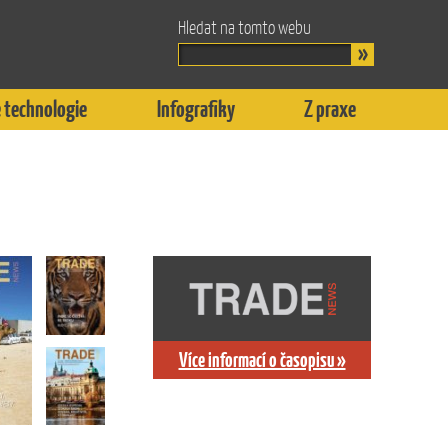
Hledat na tomto webu
 technologie
Infografiky
Z praxe
Více informací o časopisu »