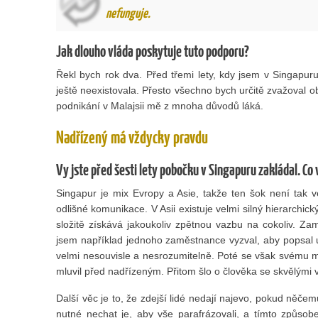
nefunguje.
Jak dlouho vláda poskytuje tuto podporu?
Řekl bych rok dva. Před třemi lety, kdy jsem v Singapur
ještě neexistovala. Přesto všechno bych určitě zvažoval o
podnikání v Malajsii mě z mnoha důvodů láká.
Nadřízený má vždycky pravdu
Vy jste před šesti lety pobočku v Singapuru zakládal. Co
Singapur je mix Evropy a Asie, takže ten šok není tak v
odlišné komunikace. V Asii existuje velmi silný hierarchick
složitě získává jakoukoliv zpětnou vazbu na cokoliv. Z
jsem například jednoho zaměstnance vyzval, aby popsal urč
velmi nesouvisle a nesrozumitelně. Poté se však svému 
mluvil před nadřízeným. Přitom šlo o člověka se skvělými v
Další věc je to, že zdejší lidé nedají najevo, pokud něče
nutné nechat je, aby vše parafrázovali, a tímto způsob