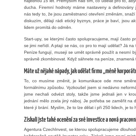
najednou 15 let. Přemýšlím nad tím, co udělat pro to, aby
ducha. Firemní hodnoty máme nastaveny a definovány ja
nás tedy to, že jsou zaměstnanci otevření změnám, snaží
diskuzím, dělají rádi etický byznys, práce je baví, jsou a
lidem promítá do odměn.
Start-upy, se kterými často spolupracujeme, mají často pro
se jimi neřídí. A ptají se nás, co pro to mají udělat? Já 
Peníze fungují, musejí se umět správně použít a nesmí b
správně zkombinovat. Když sáhnete na peníze, znamená to
Máte už nějaké nápady, jak udělat firmu „méně korporát
To, co musíme změnit, je komunikace ode mne směre
formálnímu způsobu. Vyzkoušel jsem si nedávno neformá
jsme nechali odvézt stoly, takže jsme jednali jen v k
jednání mělo zcela jiný náboj. Je potřeba se zaměřit na 
které jí brání. Myslím, že to lze dělat i při 250 lidech, je t
Získali jste také ocenění za své investice a nová pracovn
Agentura CzechInvest, se kterou spolupracujeme dlouhodo
každoročně soutěž Investor roku. Získali jsme první místo