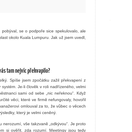
u pobýval, se o podpoře sice spekulovalo, ale
blast okolo Kuala Lumpuru. Jak už jsem uvedl,
 vás tam nejvíc překvapilo?
elký. Spíše jsem zpočátku zažil překvapení z
ý systém. Je-li člověk v roli nadřízeného, velmi
aměstnanci sami od sebe „nic neřeknou“. Když
ité věci, které ve firmě nefungovaly, hovořil
manažerovi omlouval za to, že vůbec o věcech
ýsledky, který je velmi ceněný.
mu nerozumí, vše takzvaně „odkývou“. Je proto
em si ověřit, zda rozumí. Meetingy jsou tedy