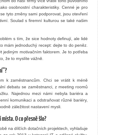
chom do naší firmy více vrátili toho původního
ko osobnostní charakteristiky. Cenné je pro
 se tyto změny sami podporovat, jsou otevření
ktivní. Soulad s firemní kulturou se také našim
blém s tím, že sice hodnoty definují, ale lidé
na to mám jednoduchý recept: dejte to do peněz.
ýt jediným motivačním faktorem. Je to potřeba
, že to myslíte vážně.
ní“?
m k zaměstnancům. Chci se vrátit k méně
lní debatu se zaměstnanci, z meeting roomů
roužku. Najednou mezi námi nebyla bariéra a
denní komunikaci a odstraňovat různé bariéry,
o hodně záležitost nastavení mysli.
í místa. O co přesně šlo?
bě na dílčích dotačních projektech, vyhlašuje
 za rok 2013 v kategorii IT a sdílené služby.