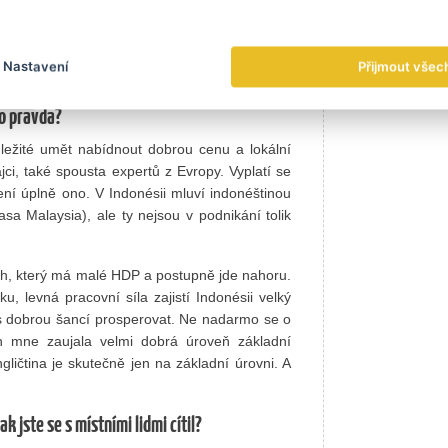
ak už jsme cestovali po regionu. Začali jsme
 a my jsme se často nestačili divit. Když jsme
 kdo ty naše věci koupí? Zákazník tam není na
Nastavení
Přijmout všec
ngapurské pobočce sedm lidí.
to pravda?
ůležité umět nabídnout dobrou cenu a lokální
ci, také spousta expertů z Evropy. Vyplatí se
ení úplně ono. V Indonésii mluví indonéštinou
sa Malaysia), ale ty nejsou v podnikání tolik
trh, který má malé HDP a postupně jde nahoru.
, levná pracovní síla zajistí Indonésii velký
a s dobrou šancí prosperovat. Ne nadarmo se o
ch mne zaujala velmi dobrá úroveň základní
ličtina je skutečně jen na základní úrovni. A
k jste se s místními lidmi cítil?