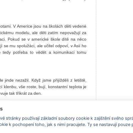
otami. V Americe jsou na školách děti vedené
rickému modelu, ale děti zatím nepovažují za
aci. Pokud se v americké škole dítě na něco
í se mu spolužáci, ale učitel odpoví, v Asii ho
Je tedy potřeba to vědět a komunikaci tomu
jinde nezažil. Když jsme přijížděli z letiště,
í klenbu, vše roste, bují, konstantní teplota je
uje tak třikrát za den.
s
é stránky používají základní soubory cookie k zajištění svého sp
kie k pochopení toho, jak s nimi pracujete. Ty se nastavují pouze
ce na týden nebo čtrnáct dní. Nejprve jsme