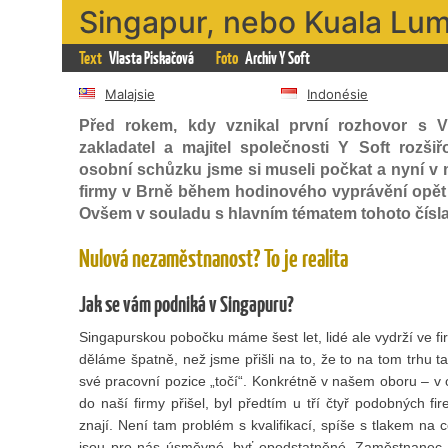
Singapur, nebo Kuala Lu
Text
Vlasta Piskačová
Foto
Archiv Y Soft
Malajsie
Indonésie
Před rokem, kdy vznikal první rozhovor s
zakladatel a majitel společnosti Y Soft rozši
osobní schůzku jsme si museli počkat a nyní v
firmy v Brně během hodinového vyprávění opět 
Ovšem v souladu s hlavním tématem tohoto čísla 
Nulová nezaměstnanost? To je realita
Jak se vám podniká v Singapuru?
Singapurskou pobočku máme šest let, lidé ale vydrží ve fi
děláme špatně, než jsme přišli na to, že to na tom trhu t
své pracovní pozice „točí“. Konkrétně v našem oboru – v o
do naší firmy přišel, byl předtím u tří čtyř podobných fi
znají. Není tam problém s kvalifikací, spíše s tlakem na 
jsou pro nás úsměvné, byť opodstatněné. Zaměstnanec n