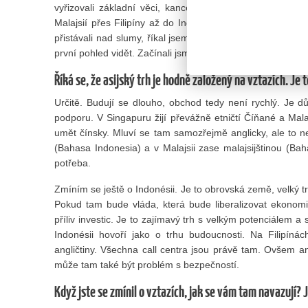
vyřizovali základní věci, kanceláře, účty a podobně. P
Malajsií přes Filipíny až do Indonésie. To už je ryzí Asie
přistávali nad slumy, říkal jsem si někdy: co tady dělám,
první pohled vidět. Začínali jsme ve čtyřech, dnes je v si
Říká se, že asijský trh je hodně založený na vztazích. Je 
Určitě. Budují se dlouho, obchod tedy není rychlý. Je d
podporu. V Singapuru žijí převážně etničtí Číňané a Malaj
umět čínsky. Mluví se tam samozřejmě anglicky, ale to n
(Bahasa Indonesia) a v Malajsii zase malajsijštinou (Baha
potřeba.
Zmíním se ještě o Indonésii. Je to obrovská země, velký 
Pokud tam bude vláda, která bude liberalizovat ekonomiku
příliv investic. Je to zajímavý trh s velkým potenciálem 
Indonésii hovoří jako o trhu budoucnosti. Na Filipíná
angličtiny. Všechna call centra jsou právě tam. Ovšem ang
může tam také být problém s bezpečností.
Když jste se zmínil o vztazích, jak se vám tam navazují? Ja