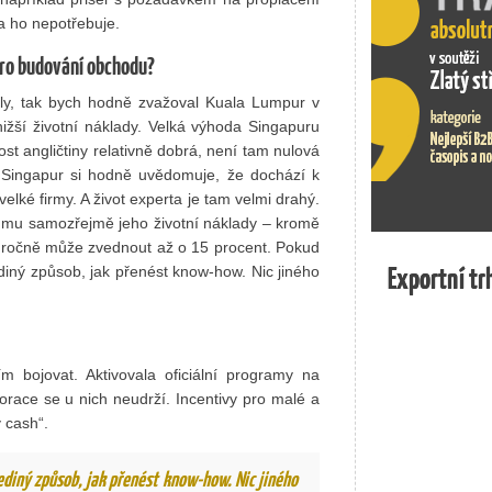
a ho nepotřebuje.
 pro budování obchodu?
ly, tak bych hodně zvažoval Kuala Lumpur v
 nižší životní náklady. Velká výhoda Singapuru
lost angličtiny relativně dobrá, není tam nulová
 Singapur si hodně uvědomuje, že dochází k
velké firmy. A život experta je tam velmi drahý.
 mu samozřejmě jeho životní náklady – kromě
e ročně může zvednout až o 15 procent. Pokud
Exportní tr
Exportní tr
diný způsob, jak přenést know-how. Nic jiného
 bojovat. Aktivovala oficiální programy na
orace se u nich neudrží. Incentivy pro malé a
ý cash“.
 jediný způsob, jak přenést know-how. Nic jiného