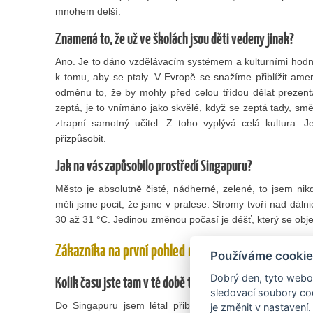
mnohem delší.
Znamená to, že už ve školách jsou děti vedeny jinak?
Ano. Je to dáno vzdělávacím systémem a kulturními hodn
k tomu, aby se ptaly. V Evropě se snažíme přiblížit ame
odměnu to, že by mohly před celou třídou dělat prezent
zeptá, je to vnímáno jako skvělé, když se zeptá tady, směj
ztrapní samotný učitel. Z toho vyplývá celá kultura. 
přizpůsobit.
Jak na vás zapůsobilo prostředí Singapuru?
Město je absolutně čisté, nádherné, zelené, to jsem nikde 
měli jsme pocit, že jsme v pralese. Stromy tvoří nad dálnic
30 až 31 °C. Jedinou změnou počasí je déšť, který se objev
Zákazníka na první pohled nevidíte
Používáme cookie
Dobrý den, tyto webov
Kolik času jste tam v té době trávil?
sledovací soubory coo
Do Singapuru jsem létal přibližně jednou za dva měsí
je změnit v nastavení.