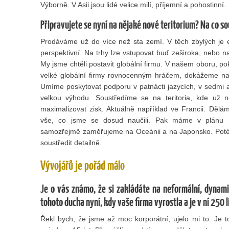
Výborně. V Asii jsou lidé velice milí, příjemní a pohostinní.
Připravujete se nyní na nějaké nové teritorium? Na co so
Prodáváme už do více než sta zemí. V těch zbylých je 
perspektivní. Na trhy lze vstupovat buď zeširoka, nebo na
My jsme chtěli postavit globální firmu. V našem oboru, pok
velké globální firmy rovnocenným hráčem, dokážeme nab
Umíme poskytovat podporu v patnácti jazycích, v sedmi
velkou výhodu. Soustředíme se na teritoria, kde u
maximalizovat zisk. Aktuálně například ve Francii. Děl
vše, co jsme se dosud naučili. Pak máme v plánu Ind
samozřejmě zaměřujeme na Oceánii a na Japonsko. Poté, 
soustředit detailně.
Vývojářů je pořád málo
Je o vás známo, že si zakládáte na neformální, dynami
tohoto ducha nyní, kdy vaše firma vyrostla a je v ní 250 l
Řekl bych, že jsme až moc korporátní, ujelo mi to. Je