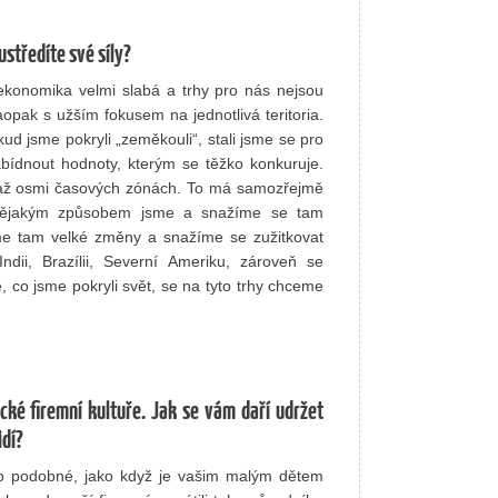
ustředíte své síly?
ekonomika velmi slabá a trhy pro nás nejsou
opak s užším fokusem na jednotlivá teritoria.
ud jsme pokryli „zeměkouli“, stali jsme se pro
ídnout hodnoty, kterým se těžko konkuruje.
 až osmi časových zónách. To má samozřejmě
ž nějakým způsobem jsme a snažíme se tam
áme tam velké změny a snažíme se zužitkovat
ii, Brazílii, Severní Ameriku, zároveň se
co jsme pokryli svět, se na tyto trhy chceme
cké firemní kultuře. Jak se vám daří udržet
idí?
 to podobné, jako když je vašim malým dětem