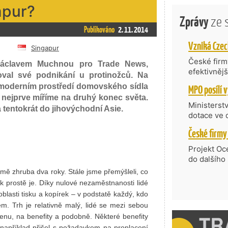
mpur?
Zprávy
ze 
Publikováno
2. 11. 2014
Singapur
České firmy
 Václavem Muchnou pro Trade News,
efektivněj
řoval své podnikání u protinožců. Na
státní age
 moderním prostředí domovského sídla
kompetenc
nejprve míříme na druhý konec světa.
nabídne je
Ministerst
tentokrát do jihovýchodní Asie.
zahraniční
dotace ve 
Transfer, 
Technologi
požadující
Projekt Oc
Částkou 63
do dalšího
hodnocenýc
firmy opět 
rmě zhruba dva roky. Stále jsme přemýšleli, co
umělé inte
vyzdvihuje
ak prostě je. Díky nulové nezaměstnanosti lidé
do vývoje 
prosazují s
blasti tisku a kopírek – v podstatě každý, kdo
zásobníku 
přispívají
rem. Trh je relativně malý, lidé se mezi sebou
podpořeno 
nejen ekon
cenu, na benefity a podobně. Některé benefity
příběh.
apříklad přišel s požadavkem na proplacení