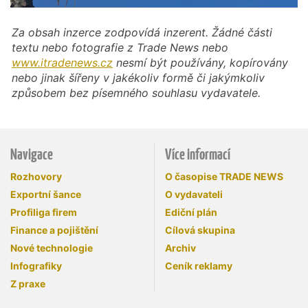
Za obsah inzerce zodpovídá inzerent. Žádné části
textu nebo fotografie z Trade News nebo
www.itradenews.cz
nesmí být používány, kopírovány
nebo jinak šířeny v jakékoliv formě či jakýmkoliv
způsobem bez písemného souhlasu vydavatele.
Navigace
Více informací
Rozhovory
O časopise TRADE NEWS
Exportní šance
O vydavateli
Profiliga firem
Ediční plán
Finance a pojištění
Cílová skupina
Nové technologie
Archiv
Infografiky
Ceník reklamy
Z praxe