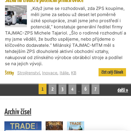
„Když jsme se rozhodovali, zda ZPS koupíme,
měli jsme za sebou už deset let poměrně
úzké spolupráce, znali jsme jeho prostředí i
potenciál,“ konstatuje generální ředitel firmy
TAJMAC-ZPS Michele Tajariol. „Šlo o rodinné rozhodnutí a
my jsme věděli, že buďto uspějeme, nebo přijdeme o
klíčového dodavatele.“ Milánský TAJMAC-MTM měl s
tehdejším ZPS dlouholeté aktivní obchodní vztahy,
nakupoval od zlínského výrobce obráběcí stroje a podílel
se na jejich vývoji.
číst celý článek
Štítky
Strojírenství
,
Inovace
,
Itálie
,
KB
1
2
3
4
6
7
další »
…
Archiv čísel