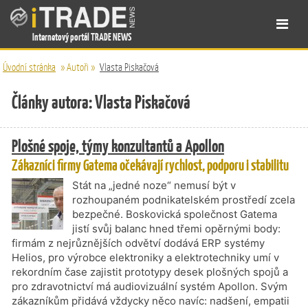
Internetový portál TRADE NEWS
Úvodní stránka
»
Autoři
»
Vlasta Piskačová
Články autora: Vlasta Piskačová
Plošné spoje, týmy konzultantů a Apollon
Zákazníci firmy Gatema očekávají rychlost, podporu i stabilitu
Stát na „jedné noze“ nemusí být v
rozhoupaném podnikatelském prostředí zcela
bezpečné. Boskovická společnost Gatema
jistí svůj balanc hned třemi opěrnými body:
firmám z nejrůznějších odvětví dodává ERP systémy
Helios, pro výrobce elektroniky a elektrotechniky umí v
rekordním čase zajistit prototypy desek plošných spojů a
pro zdravotnictví má audiovizuální systém Apollon. Svým
zákazníkům přidává vždycky něco navíc: nadšení, empatii