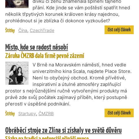
dívku či ženu znamenala splnění tajného
přání. Kde jinde se vám poštěstí spatřit hned
několik třpytivých korunek královen krásy najednou,
prohlédnout si je zblízka či dokonce vyzkoušet?
číst celý článek
Štítky
Čína
,
CzechTrade
Místo, kde se radost násobí
Záruka ČMZRB dala firmě pevné zázemí
V Brně na Moravském náměstí, hned vedle
univerzitního kina Scala, najdete Place Store.
Není to obyčejný obchod. Kromě přívětivé,
inspirativní a útulné atmosféry zaplňující
prostor s nejrůznějšími ručně vytvořenými produkty má
právě zde svůj počátek zajímavý příběh, který postupně
přerostl v úspěšné podnikání.
číst celý článek
Štítky
Startupy
,
ČMZRB
Obráběcí stroje ze Zlína si získaly ve světě důvěru
Sázka na tradici a potenciál přináší ovoce