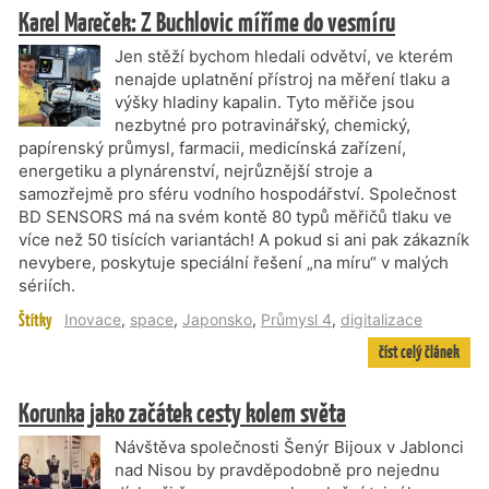
Karel Mareček: Z Buchlovic míříme do vesmíru
Jen stěží bychom hledali odvětví, ve kterém
nenajde uplatnění přístroj na měření tlaku a
výšky hladiny kapalin. Tyto měřiče jsou
nezbytné pro potravinářský, chemický,
papírenský průmysl, farmacii, medicínská zařízení,
energetiku a plynárenství, nejrůznější stroje a
samozřejmě pro sféru vodního hospodářství. Společnost
BD SENSORS má na svém kontě 80 typů měřičů tlaku ve
více než 50 tisících variantách! A pokud si ani pak zákazník
nevybere, poskytuje speciální řešení „na míru“ v malých
sériích.
Štítky
Inovace
,
space
,
Japonsko
,
Průmysl 4
,
digitalizace
číst celý článek
Korunka jako začátek cesty kolem světa
Návštěva společnosti Šenýr Bijoux v Jablonci
nad Nisou by pravděpodobně pro nejednu