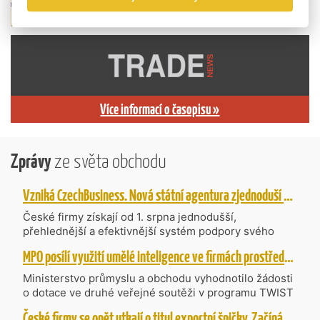
Více informací o časopisu »
Zprávy
ze světa obchodu
Vzniká CzechBusiness. Nová státní agentura zjednoduší podporu českých firem
České firmy získají od 1. srpna jednodušší,
přehlednější a efektivnější systém podpory svého
podnikání. Vzniká nová státní agentura
MPO posílí využití umělé inteligence ve firmách prostřednictvím 40 projektů z programu TWIST
CzechBusiness, která propojuje dosavadní
kompetence agentur CzechTrade a CzechInvest.
Ministerstvo průmyslu a obchodu vyhodnotilo žádosti
Firmám nabídne jednoho partnera pro rozvoj od
o dotace ve druhé veřejné soutěži v programu TWIST
inovací až po zahraniční expanzi.
– Transfer, Výzkum, Vývoj a Inovace pro Strategické
České firmy se opět utkají o titul exportní špičky. Začíná další ročník Ocenění Českých Exportérů