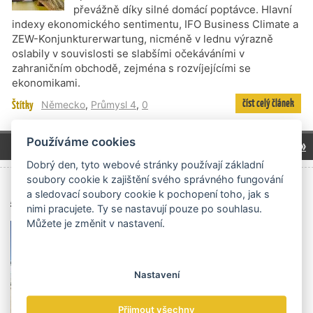
převážně díky silné domácí poptávce. Hlavní
indexy ekonomického sentimentu, IFO Business Climate a
ZEW-Konjunkturerwartung, nicméně v lednu výrazně
oslabily v souvislosti se slabšími očekáváními v
zahraničním obchodě, zejména s rozvíjejícími se
ekonomikami.
číst celý článek
Štítky
Německo
,
Průmysl 4
,
0
Používáme cookies
1
2
další »
Dobrý den, tyto webové stránky používají základní
soubory cookie k zajištění svého správného fungování
Archiv čísel
a sledovací soubory cookie k pochopení toho, jak s
nimi pracujete. Ty se nastavují pouze po souhlasu.
Můžete je změnit v nastavení.
Nastavení
Přijmout všechny