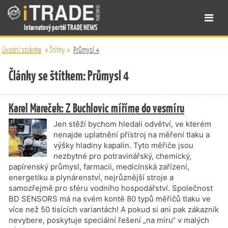
Internetový portál TRADE NEWS
Úvodní stránka
»
Štítky
»
Průmysl 4
Články se štítkem: Průmysl 4
Karel Mareček: Z Buchlovic míříme do vesmíru
Jen stěží bychom hledali odvětví, ve kterém
nenajde uplatnění přístroj na měření tlaku a
výšky hladiny kapalin. Tyto měřiče jsou
nezbytné pro potravinářský, chemický,
papírenský průmysl, farmacii, medicínská zařízení,
energetiku a plynárenství, nejrůznější stroje a
samozřejmě pro sféru vodního hospodářství. Společnost
BD SENSORS má na svém kontě 80 typů měřičů tlaku ve
více než 50 tisících variantách! A pokud si ani pak zákazník
nevybere, poskytuje speciální řešení „na míru“ v malých