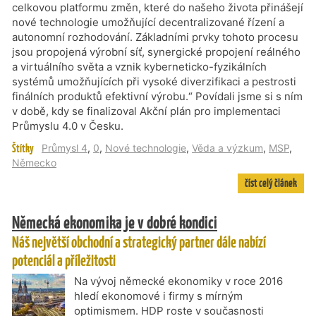
celkovou platformu změn, které do našeho života přinášejí
nové technologie umožňující decentralizované řízení a
autonomní rozhodování. Základními prvky tohoto procesu
jsou propojená výrobní síť, synergické propojení reálného
a virtuálního světa a vznik kyberneticko-fyzikálních
systémů umožňujících při vysoké diverzifikaci a pestrosti
finálních produktů efektivní výrobu.“ Povídali jsme si s ním
v době, kdy se finalizoval Akční plán pro implementaci
Průmyslu 4.0 v Česku.
Štítky
Průmysl 4
,
0
,
Nové technologie
,
Věda a výzkum
,
MSP
,
Německo
číst celý článek
Německá ekonomika je v dobré kondici
Náš největší obchodní a strategický partner dále nabízí
potenciál a příležitosti
Na vývoj německé ekonomiky v roce 2016
hledí ekonomové i firmy s mírným
optimismem. HDP roste v současnosti