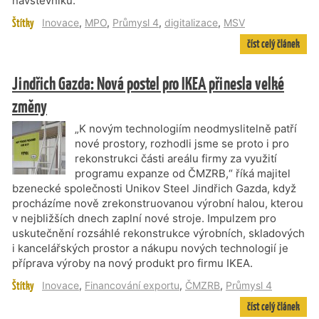
návštěvníků.
Štítky
Inovace
,
MPO
,
Průmysl 4
,
digitalizace
,
MSV
číst celý článek
Jindřich Gazda: Nová postel pro IKEA přinesla velké
změny
„K novým technologiím neodmyslitelně patří
nové prostory, rozhodli jsme se proto i pro
rekonstrukci části areálu firmy za využití
programu expanze od ČMZRB,“ říká majitel
bzenecké společnosti Unikov Steel Jindřich Gazda, když
procházíme nově zrekonstruovanou výrobní halou, kterou
v nejbližších dnech zaplní nové stroje. Impulzem pro
uskutečnění rozsáhlé rekonstrukce výrobních, skladových
i kancelářských prostor a nákupu nových technologií je
příprava výroby na nový produkt pro firmu IKEA.
Štítky
Inovace
,
Financování exportu
,
ČMZRB
,
Průmysl 4
číst celý článek