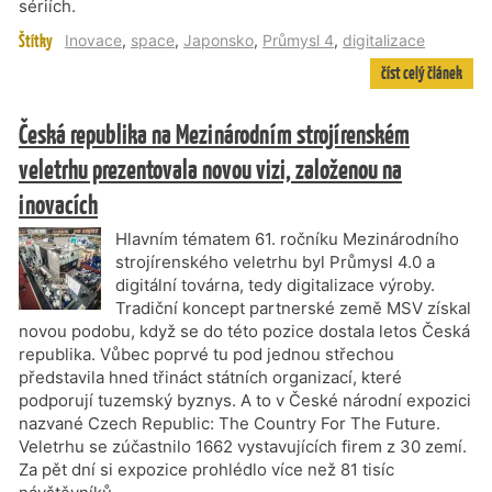
sériích.
Štítky
Inovace
,
space
,
Japonsko
,
Průmysl 4
,
digitalizace
číst celý článek
Česká republika na Mezinárodním strojírenském
veletrhu prezentovala novou vizi, založenou na
inovacích
Hlavním tématem 61. ročníku Mezinárodního
strojírenského veletrhu byl Průmysl 4.0 a
digitální továrna, tedy digitalizace výroby.
Tradiční koncept partnerské země MSV získal
novou podobu, když se do této pozice dostala letos Česká
republika. Vůbec poprvé tu pod jednou střechou
představila hned třináct státních organizací, které
podporují tuzemský byznys. A to v České národní expozici
nazvané Czech Republic: The Country For The Future.
Veletrhu se zúčastnilo 1662 vystavujících firem z 30 zemí.
Za pět dní si expozice prohlédlo více než 81 tisíc