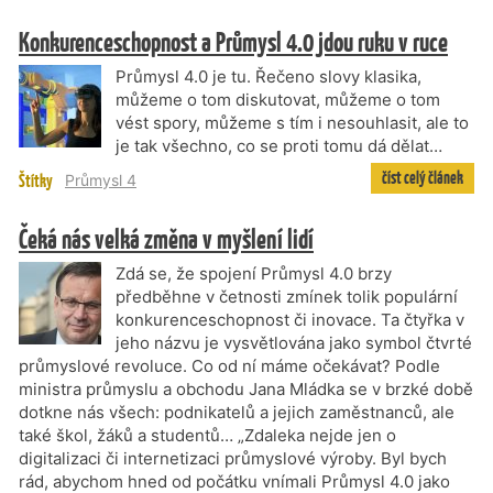
Konkurenceschopnost a Průmysl 4.0 jdou ruku v ruce
Průmysl 4.0 je tu. Řečeno slovy klasika,
můžeme o tom diskutovat, můžeme o tom
vést spory, můžeme s tím i nesouhlasit, ale to
je tak všechno, co se proti tomu dá dělat…
číst celý článek
Štítky
Průmysl 4
Čeká nás velká změna v myšlení lidí
Zdá se, že spojení Průmysl 4.0 brzy
předběhne v četnosti zmínek tolik populární
konkurenceschopnost či inovace. Ta čtyřka v
jeho názvu je vysvětlována jako symbol čtvrté
průmyslové revoluce. Co od ní máme očekávat? Podle
ministra průmyslu a obchodu Jana Mládka se v brzké době
dotkne nás všech: podnikatelů a jejich zaměstnanců, ale
také škol, žáků a studentů… „Zdaleka nejde jen o
digitalizaci či internetizaci průmyslové výroby. Byl bych
rád, abychom hned od počátku vnímali Průmysl 4.0 jako