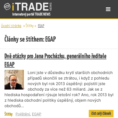
Internetový portál TRADE NEWS
Úvodní stránka
»
Štítky
»
EGAP
Články se štítkem: EGAP
Dvě otázky pro Jana Procházku, generálního ředitele
EGAP
Loni jste v důsledku krytí starších obchodních
případů skončili se ztrátou, i když z pohledu
nových byl rok 2013 úspěšný: pojistili jste
obchody za více než 63 miliard. Jak se z
hlediska hospodaření rýsuje letošní rok? Ano, rok 2013 byl
z hlediska obchodní politiky úspěšný, objem nových
obchodů…
číst celý článek
Štítky
Pojištění
,
EGAP