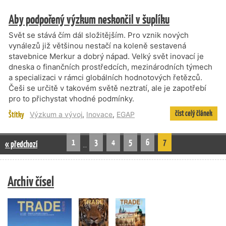
Aby podpořený výzkum neskončil v šuplíku
Svět se stává čím dál složitějším. Pro vznik nových
vynálezů již většinou nestačí na koleně sestavená
stavebnice Merkur a dobrý nápad. Velký svět inovací je
dneska o finančních prostředcích, mezinárodních týmech
a specializaci v rámci globálních hodnotových řetězců.
Češi se určitě v takovém světě neztratí, ale je zapotřebí
pro to přichystat vhodné podmínky.
číst celý článek
Štítky
Výzkum a vývoj
,
Inovace
,
EGAP
1
3
4
5
6
7
« předchozí
…
Archiv čísel