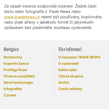
Za obsah inzerce zodpovídá inzerent. Žádné části
textu nebo fotografie z Trade News nebo
www.itradenews.cz
nesmí být používány, kopírovány
nebo jinak šířeny v jakékoliv formě či jakýmkoliv
způsobem bez písemného souhlasu vydavatele.
Navigace
Více informací
Rozhovory
O časopise TRADE NEWS
Exportní šance
O vydavateli
Profiliga firem
Ediční plán
Finance a pojištění
Cílová skupina
Nové technologie
Archiv
Infografiky
Ceník reklamy
Z praxe