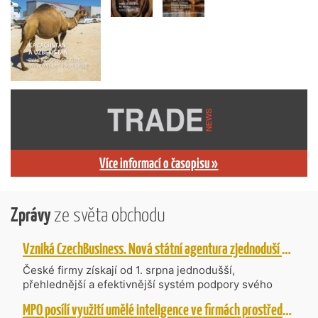
Více informací o časopisu »
Zprávy
ze světa obchodu
Vzniká CzechBusiness. Nová státní agentura zjednoduší podporu českých firem
České firmy získají od 1. srpna jednodušší,
přehlednější a efektivnější systém podpory svého
podnikání. Vzniká nová státní agentura
MPO posílí využití umělé inteligence ve firmách prostřednictvím 40 projektů z programu TWIST
CzechBusiness, která propojuje dosavadní