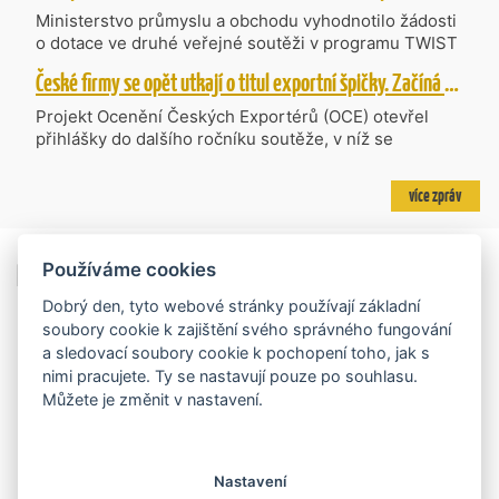
kompetence agentur CzechTrade a CzechInvest.
Ministerstvo průmyslu a obchodu vyhodnotilo žádosti
Firmám nabídne jednoho partnera pro rozvoj od
o dotace ve druhé veřejné soutěži v programu TWIST
inovací až po zahraniční expanzi.
– Transfer, Výzkum, Vývoj a Inovace pro Strategické
České firmy se opět utkají o titul exportní špičky. Začíná další ročník Ocenění Českých Exportérů
Technologie, do které bylo podáno 318 návrhů
projektů požadujících dotaci o celkovém objemu 4,27
Projekt Ocenění Českých Exportérů (OCE) otevřel
mld. Kč. Částkou 630 mil. Kč bude podpořeno čtyřicet
přihlášky do dalšího ročníku soutěže, v níž se
nejlépe hodnocených projektů zaměřených na
úspěšné ryze české firmy opět utkají o prestižní titul.
výzkum v oblasti umělé inteligence a její aplikace do
Projekt dlouhodobě vyzdvihuje, podporuje a oceňuje
více zpráv
podnikových procesů a do vývoje nových produktů na
podniky, které úspěšně prosazují své produkty a
trhu. Další jsou připraveny v zásobníku a více než 30 z
služby na zahraničních trzích a přispívají k růstu
nich ještě může být následně podpořeno v závislosti
domácí ekonomiky. O vítězích rozhodnou nejen
na přípravě rozpočtu na rok 2027.
Exportní trhy
Používáme cookies
ekonomické výsledky, ale také silný podnikatelský
příběh.
Dobrý den, tyto webové stránky používají základní
soubory cookie k zajištění svého správného fungování
a sledovací soubory cookie k pochopení toho, jak s
nimi pracujete. Ty se nastavují pouze po souhlasu.
Můžete je změnit v nastavení.
Nastavení