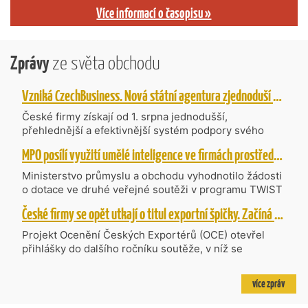
Více informací o časopisu »
Zprávy
ze světa obchodu
Vzniká CzechBusiness. Nová státní agentura zjednoduší podporu českých firem
České firmy získají od 1. srpna jednodušší,
přehlednější a efektivnější systém podpory svého
podnikání. Vzniká nová státní agentura
MPO posílí využití umělé inteligence ve firmách prostřednictvím 40 projektů z programu TWIST
CzechBusiness, která propojuje dosavadní
kompetence agentur CzechTrade a CzechInvest.
Ministerstvo průmyslu a obchodu vyhodnotilo žádosti
Firmám nabídne jednoho partnera pro rozvoj od
o dotace ve druhé veřejné soutěži v programu TWIST
inovací až po zahraniční expanzi.
– Transfer, Výzkum, Vývoj a Inovace pro Strategické
České firmy se opět utkají o titul exportní špičky. Začíná další ročník Ocenění Českých Exportérů
Technologie, do které bylo podáno 318 návrhů
projektů požadujících dotaci o celkovém objemu 4,27
Projekt Ocenění Českých Exportérů (OCE) otevřel
mld. Kč. Částkou 630 mil. Kč bude podpořeno čtyřicet
přihlášky do dalšího ročníku soutěže, v níž se
nejlépe hodnocených projektů zaměřených na
úspěšné ryze české firmy opět utkají o prestižní titul.
výzkum v oblasti umělé inteligence a její aplikace do
Projekt dlouhodobě vyzdvihuje, podporuje a oceňuje
více zpráv
podnikových procesů a do vývoje nových produktů na
podniky, které úspěšně prosazují své produkty a
trhu. Další jsou připraveny v zásobníku a více než 30 z
služby na zahraničních trzích a přispívají k růstu