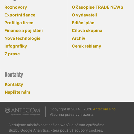
Rozhovory
O časopise TRADE NEWS
Exportní šance
O vydavateli
Profiliga firem
Ediční plán
Finance a pojištění
Cílová skupina
Nové technologie
Archiv
Infografiky
Ceník reklamy
Z praxe
Kontakty
Kontakty
Napište nám
Copyright © 2014 - 2026
Antecom s.r.o.
Všechna práva vyhrazena.
Sledujeme návštěvnost našich webů, a přitom využíváme
službu Google Analytics, která používá soubory cookies.