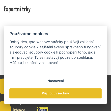
nich ještě může být následně podpořeno v závislosti
domácí ekonomiky. O vítězích rozhodnou nejen
na přípravě rozpočtu na rok 2027.
Exportní trhy
ekonomické výsledky, ale také silný podnikatelský
příběh.
Používáme cookies
Dobrý den, tyto webové stránky používají základní
soubory cookie k zajištění svého správného fungování
a sledovací soubory cookie k pochopení toho, jak s
nimi pracujete. Ty se nastavují pouze po souhlasu.
Můžete je změnit v nastavení.
Nastavení
Přijmout všechny