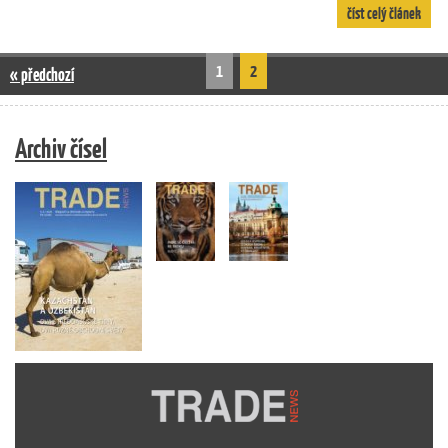
číst celý článek
1
2
« předchozí
Archiv čísel