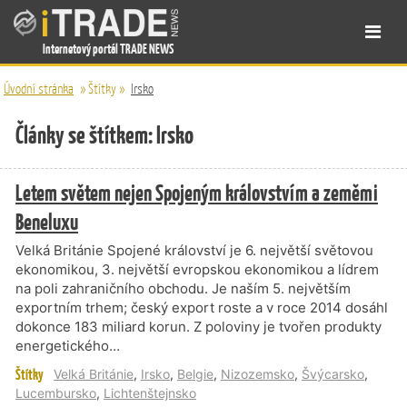
Internetový portál TRADE NEWS
Úvodní stránka
»
Štítky
»
Irsko
Články se štítkem: Irsko
Letem světem nejen Spojeným královstvím a zeměmi
Beneluxu
Velká Británie Spojené království je 6. největší světovou
ekonomikou, 3. největší evropskou ekonomikou a lídrem
na poli zahraničního obchodu. Je naším 5. největším
exportním trhem; český export roste a v roce 2014 dosáhl
dokonce 183 miliard korun. Z poloviny je tvořen produkty
energetického…
Štítky
Velká Británie
,
Irsko
,
Belgie
,
Nizozemsko
,
Švýcarsko
,
Lucembursko
,
Lichtenštejnsko