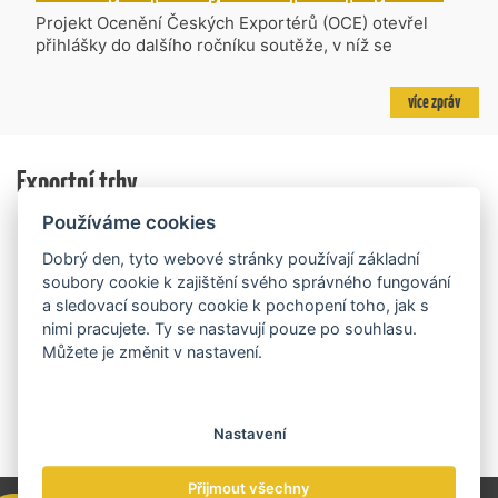
projektů požadujících dotaci o celkovém objemu 4,27
Projekt Ocenění Českých Exportérů (OCE) otevřel
mld. Kč. Částkou 630 mil. Kč bude podpořeno čtyřicet
přihlášky do dalšího ročníku soutěže, v níž se
nejlépe hodnocených projektů zaměřených na
úspěšné ryze české firmy opět utkají o prestižní titul.
výzkum v oblasti umělé inteligence a její aplikace do
Projekt dlouhodobě vyzdvihuje, podporuje a oceňuje
více zpráv
podnikových procesů a do vývoje nových produktů na
podniky, které úspěšně prosazují své produkty a
trhu. Další jsou připraveny v zásobníku a více než 30 z
služby na zahraničních trzích a přispívají k růstu
nich ještě může být následně podpořeno v závislosti
domácí ekonomiky. O vítězích rozhodnou nejen
na přípravě rozpočtu na rok 2027.
Exportní trhy
ekonomické výsledky, ale také silný podnikatelský
příběh.
Používáme cookies
Dobrý den, tyto webové stránky používají základní
soubory cookie k zajištění svého správného fungování
a sledovací soubory cookie k pochopení toho, jak s
nimi pracujete. Ty se nastavují pouze po souhlasu.
Můžete je změnit v nastavení.
Nastavení
Přijmout všechny