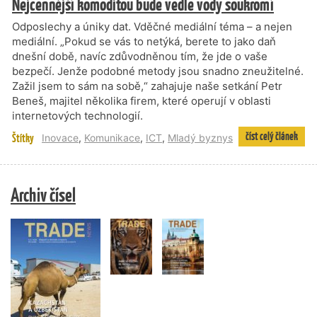
Nejcennější komoditou bude vedle vody soukromí
Odposlechy a úniky dat. Vděčné mediální téma – a nejen
mediální. „Pokud se vás to netýká, berete to jako daň
dnešní době, navíc zdůvodněnou tím, že jde o vaše
bezpečí. Jenže podobné metody jsou snadno zneužitelné.
Zažil jsem to sám na sobě,“ zahajuje naše setkání Petr
Beneš, majitel několika firem, které operují v oblasti
internetových technologií.
číst celý článek
Štítky
Inovace
,
Komunikace
,
ICT
,
Mladý byznys
Archiv čísel