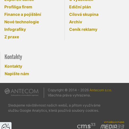
Profiliga firem
Ediční plán
Finance a pojištění
Cílová skupina
Nové technologie
Archiv
Infografiky
Ceník reklamy
Z praxe
Kontakty
Kontakty
Napište nám
Copyright © 2014 - 2026
Antecom s.r.o.
Všechna práva vyhrazena.
Sledujeme návštěvnost našich webů, a přitom využíváme
službu Google Analytics, která používá soubory cookies.
vytvořilo studio