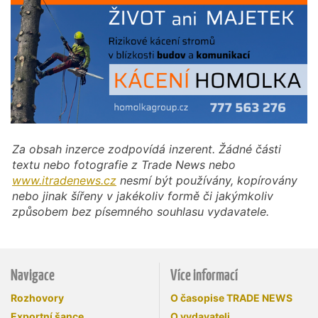
Za obsah inzerce zodpovídá inzerent. Žádné části
textu nebo fotografie z Trade News nebo
www.itradenews.cz
nesmí být používány, kopírovány
nebo jinak šířeny v jakékoliv formě či jakýmkoliv
způsobem bez písemného souhlasu vydavatele.
Navigace
Více informací
Rozhovory
O časopise TRADE NEWS
Exportní šance
O vydavateli