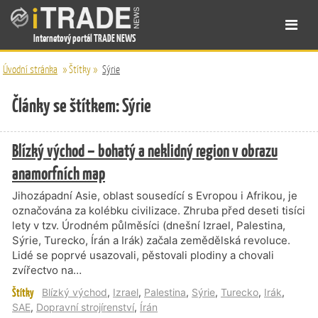
Internetový portál TRADE NEWS
Úvodní stránka
»
Štítky
»
Sýrie
Články se štítkem: Sýrie
Blízký východ – bohatý a neklidný region v obrazu
anamorfních map
Jihozápadní Asie, oblast sousedící s Evropou i Afrikou, je
označována za kolébku civilizace. Zhruba před deseti tisíci
lety v tzv. Úrodném půlměsíci (dnešní Izrael, Palestina,
Sýrie, Turecko, Írán a Irák) začala zemědělská revoluce.
Lidé se poprvé usazovali, pěstovali plodiny a chovali
zvířectvo na…
Štítky
Blízký východ
,
Izrael
,
Palestina
,
Sýrie
,
Turecko
,
Irák
,
SAE
,
Dopravní strojírenství
,
Írán