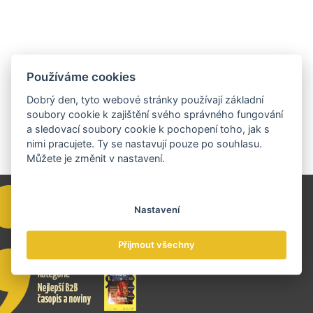
květnové aktivity patří účast na mezinárodní platformě
PULSE Ostrava 2026, první ročník Czech Design Days
v Mexiku nebo exportní konference CzechTrade
Design pro business 2026 zaměřená na branding a
budování značek na zahraničních trzích.
Používáme cookies
Dobrý den, tyto webové stránky používají základní
soubory cookie k zajištění svého správného fungování
a sledovací soubory cookie k pochopení toho, jak s
nimi pracujete. Ty se nastavují pouze po souhlasu.
Můžete je změnit v nastavení.
Nastavení
Přijmout všechny